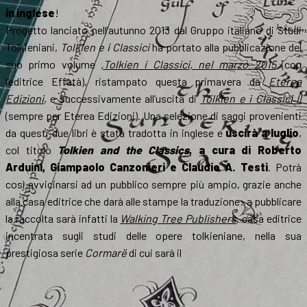
in inglese
!
Progetto lanciato nell’autunno 2013 dal Gruppo italiano di Studi
Tolkieniani,
Tolkien e i Classici
ha portato alla pubblicazione del
suo primo volume
,
Tolkien i Classici
, nel marzo 2015
(con
l’editrice Effatà), ristampato questa primavera da
Eterea
Edizioni
, e successivamente all’uscita di
Tolkien e i Classici II
(sempre per Eterea Edizioni). Una selezione di saggi provenienti
da questi due libri è stata tradotta in inglese e
uscirà a luglio
,
col titolo
Tolkien and the Classics
, a cura di Roberto
Arduini, Giampaolo Canzonieri e Claudio A. Testi
. Potrà
così avvicinarsi ad un pubblico sempre più ampio, grazie anche
alla casa editrice che darà alle stampe la traduzione: a pubblicare
la raccolta sarà infatti la
Walking Tree Publishers
, casa editrice
incentrata sugli studi delle opere tolkieniane, nella sua
prestigiosa serie
Cormarë
di cui sarà il