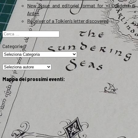
New Issue and editorial format for «I Quaderni di
Arda»
Receiver of a Tolkien’s letter discovered
Ricerca
per:
Categorie
Mappa dei prossimi eventi: