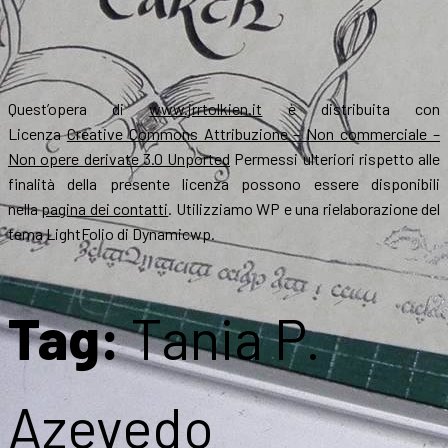
Quest’opera di
www.jrrtolkien.it
è distribuita con
Licenza
Creative Commons Attribuzione – Non commerciale –
Non opere derivate 3.0 Unported
Permessi ulteriori rispetto alle
finalità della presente licenza possono essere disponibili
nella
pagina dei contatti
. Utilizziamo WP e una rielaborazione del
tema LightFolio di Dynamicwp.
Tag:
Tania P.
Azevedo