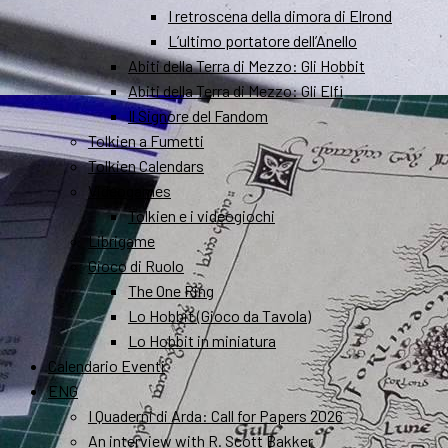
I retroscena della dimora di Elrond
L’ultimo portatore dell’Anello
Abiti della Terra di Mezzo: Gli Hobbit
Abiti della Terra di Mezzo: Gli Elfi
Il Signore del Fandom
Tolkien a Fumetti
Tolkien Calendars
Videogames
Tolkien e i videogiochi
Librigame
Gioco di Ruolo
The One Ring
Lo Hobbit (Gioco da Tavola)
Lo Hobbit in miniatura
Calendario Eventi
ENG
I Quaderni di Arda: Call for Papers 2026
An interview with R. Scott Bakker