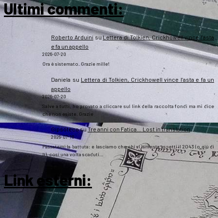
Ultimi commenti:
Roberto Arduini
su
Lettera di Tolkien, Crickhowell vince l’asta
e fa un appello
2026-07-20
Ora è sistemato. Grazie mille!
Daniela
su
Lettera di Tolkien, Crickhowell vince l’asta e fa un
appello
2026-07-20
Salve a tutti, ho provato a cliccare sul link della raccolta fondi ma mi dice
che non esiste. Grazie
Gipsoteco
su
Tre anni con Fatica… Lost in translation
2026-07-10
Passatemi la battuta: e lasciamo che chi si lamenta aspetti il 2043 (o giù di
lì), così una volta scaduti…
Link esterni
: