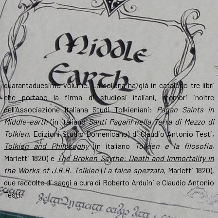
quarantaduesimo volume. La collana ha già in catalogo tre libri
che portano la firma di studiosi italiani, membri inoltre
dell’Associazione Italiana Studi Tolkieniani:
Pagan Saints in
Middle-earth
(in italiano
Santi Pagani nella Terra di Mezzo di
Tolkien
, Edizioni Studio Domenicano) di Claudio Antonio Testi,
Tolkien and Philosophy
(in italiano
Tolkien e la filosofia
,
Marietti 1820) e
The Broken Scythe: Death and Immortality in
the Works of J.R.R. Tolkien
(
La falce spezzata
, Marietti 1820),
due raccolte di saggi a cura di Roberto Arduini e Claudio Antonio
Testi.
…