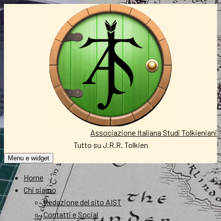
Vai
al
contenuto
Associazione Italiana Studi Tolkieniani
Tutto su J.R.R. Tolkien
Menu e widget
Home
Chi siamo
Redazione del sito AIST
Contatti e Social