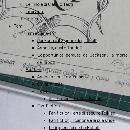
Le Pillole di Claudio Testi
Interviste
Tolkien a Scuola
Temi
Film e Serie-TV
Jackson e il Signore degli Anelli
Aspetta, qual è Thorin?
L’opportunità perduta da Jackson: la morte
dei nipoti
Fandom
Associazioni Tolkieniane
Smial in Italia
Fan-Film
Sulle Tracce dei Kiwi Hobbit
Fan-Fiction
Fan fiction, l’arte di seguire Tolkien
Fan fiction, il canone e le sue sfide
Le Appendici de Lo Hobbit