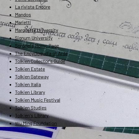
La rivista Endóre
Mandos
Marietti
Marquette University
Signum University
Soronel's Home Page
The Encyclopedia of Arda
Tolkien Collector's Guide
Tolkien Estate
Tolkien Gateway
Tolkien Italia
Tolkien Library
Tolkien Music Festival
Tolkien Studies
Tolkien's Library
Wu Ming Foundation