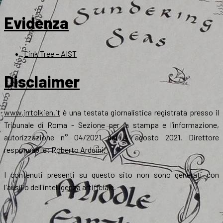
Evidenza
Link Tree – AIST
Disclaimer
www.jrrtolkien.it
è una testata giornalistica registrata presso il
Tribunale di Roma - Sezione per la stampa e l’informazione,
autorizzazione n° 04/2021 del 4 agosto 2021. Direttore
responsabile: Roberto Arduini.
I contenuti presenti su questo sito non sono generati con
l'ausilio dell'intelligenza artificiale.