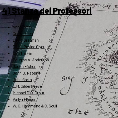
4) Stanza dei Professori
Anne Petty
Corey Olsen
David Bratman
Diana Pavlac Glyer
Dimitra Fimi
Douglas A. Anderson
Jason Fisher
John D. Rateliff
John Garth
L.M. Gildersleeve
Michael D.C. Drout
Verlyn Flieger
W. G. Hammond & C. Scull