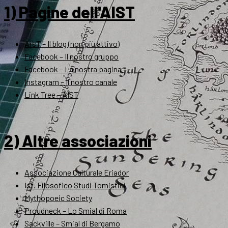
1) Pagine dell'AIST
ArsT – Il blog (non più attivo)
Facebook – Il nostro gruppo
Facebook – La nostra pagina
Instagram – Il nostro canale
Link Tree – AIST
2) Altre associazioni
Associazione Culturale Eriador
Ist. Filosofico Studi Tomistici
Mythopoeic Society
Proudneck – Lo Smial di Roma
Sackville – Smial di Bergamo