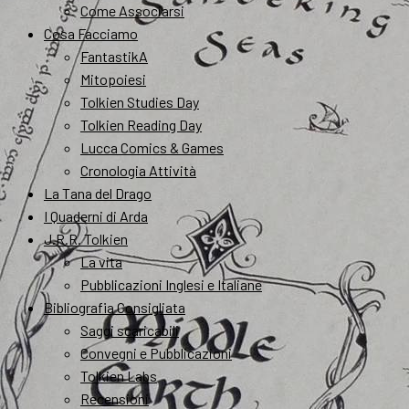
Come Associarsi
Cosa Facciamo
FantastikA
Mitopoiesi
Tolkien Studies Day
Tolkien Reading Day
Lucca Comics & Games
Cronologia Attività
La Tana del Drago
I Quaderni di Arda
J.R.R. Tolkien
La vita
Pubblicazioni Inglesi e Italiane
Bibliografia Consigliata
Saggi scaricabili
Convegni e Pubblicazioni
Tolkien Labs
Recensioni