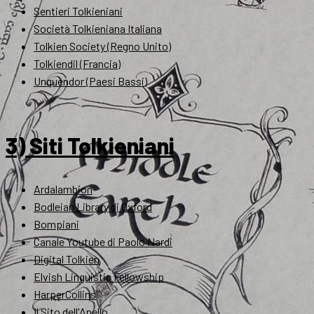
Sentieri Tolkieniani
Società Tolkieniana Italiana
Tolkien Society (Regno Unito)
Tolkiendil (Francia)
Unquendor (Paesi Bassi)
3) Siti Tolkieniani
Ardalambion
Bodleian Library di Oxford
Bompiani
Canale Youtube di Paolo Nardi
Digital Tolkien
Elvish Linguistic Fellowship
HarperCollins
Il Sito dell'Anello