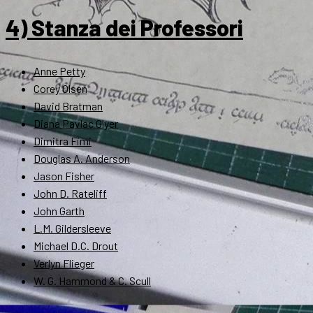
4) Stanza dei Professori
Anne Petty
Corey Olsen
David Bratman
Diana Pavlac Glyer
Dimitra Fimi
Douglas A. Anderson
Jason Fisher
John D. Rateliff
John Garth
L.M. Gildersleeve
Michael D.C. Drout
Verlyn Flieger
W. G. Hammond & C. Scull