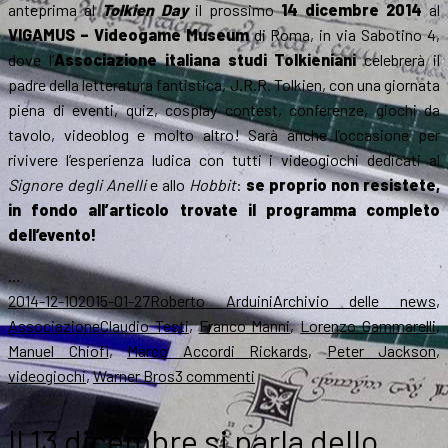
anteprima al
Tolkien Day
il prossimo
14 dicembre 2014
al
VIGAMUS – Videogame Museum
di Roma, in via Sabotino 4,
dove l’
Associazione italiana studi Tolkieniani
celebrerà il
padre della letteratura fantistica, J.R.R. Tolkien, con una giornata
piena di eventi, quiz, cosplay contest, conferenze, giochi da
tavolo, videoblog e molto altro! Sarà anche l’occasione per
rivivere l’esperienza ludica con tutti i videogiochi dedicati al
Signore degli Anelli
e allo
Hobbit
:
se proprio non resistete,
in fondo all’articolo trovate il programma completo
dell’evento!
…
Scritto
Autore
Categorie
2014-12-10
2015-01-27
Roberto Arduini
Archivio delle news
,
il
Tag
Associazione
Claudio Testi
,
Franco Manni
,
Lorenzo Gammarelli
,
Manuel Chiofi
,
Marco Accordi Rickards
,
Peter Jackson
,
su
videogiochi
,
Warner Bros
3 commenti
Il
14
Il 13 dicembre si parla dello