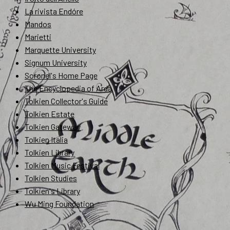
La rivista Endóre
Mandos
Marietti
Marquette University
Signum University
Soronel's Home Page
The Encyclopedia of Arda
Tolkien Collector's Guide
Tolkien Estate
Tolkien Gateway
Tolkien Italia
Tolkien Library
Tolkien Music Festival
Tolkien Studies
Tolkien's Library
Wu Ming Foundation