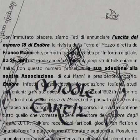
Con immutato piacere, siamo lieti di annunciare
l’uscita del
numero 18 di Endòre
, la rivista della Terra di Mezzo diretta da
Franco Manni
che, prima in forma cartacea poi in forma digitale,
da 24 anni
mantiene accesa la fiaccola degli studi tolkieniani in
Italia. Con questo numero prosegue
la sua adesione alla
nostra Associazione
, di cui Manni è presidente onorario.
Endòre
, infatti, è associata all’Associazione italiana studi
tolkieniani: la rivista esce una volta all’anno dal 1992 (in un primo
periodo si chiamava
Terra di Mezzo
) ed è passata dal formato
cartaceo a quello online dal numero 11 scorso. La rivista contiene
tutto quello che vorreste sapere sull’autore del
Signore degli
Anelli
, J.R.R. Tolkien: recensioni, articoli, giochi, fan fiction e
una bibliografia particolarmente curata e aggiornata. Possiamo
segnalare con orgoglio la presenza tra gli autori di alcuni nostri