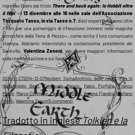
ingresso libero dal titolo
There and back again: lo Hobbit oltre
il film
. «Il
13 dicembre alle 16 nelle sale dell’Associazione
Torquato Tasso, in via Tasso n.7
, dieci esperti andranno oltre
il film per una pomeriggio di riflessione immersi nelle magiche
atmosfere della Terra di Mezzo», come recita il loro comunicato
stampa. Abbiamo intervistato la cortesissima presidente dei
Sackville,
Valentina Zenoni
, per avere maggiori informazioni
sulla manifestazione e sui Sackville.
…
Scritto
Autore
Categorie
2014-11-27
2014-12-07
Norbert Spina
Archivio delle news
,
Fan in
il
Tag
Italia
Angelo Berti
,
Emanuele Manco
,
Fabio Porfidia
,
Franco
Manni
,
Marco Cimmino
,
Paola Cartoceti
,
Serena Fiandro
,
Stefano
su
Vietti
,
Valentina Zenoni
5 commenti
Il
13
Tradotto in inglese
Tolkien e la
dicembre
si