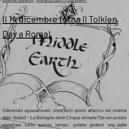
Simone Bonechi
,
Vincenzo Gatti
3 commenti
Pubblicato
Endòre
Il 14 dicembre torna il Tolkien
17:
il
Day a Roma!
primo
numero
dell’Aist
Tolkieniani appassionati, siete tutti pronti all’arrivo nei cinema
dello
Hobbit – La Battaglia delle Cinque Armate?
Se non potete
aspettare tutto questo tempo, potete godervi una bella