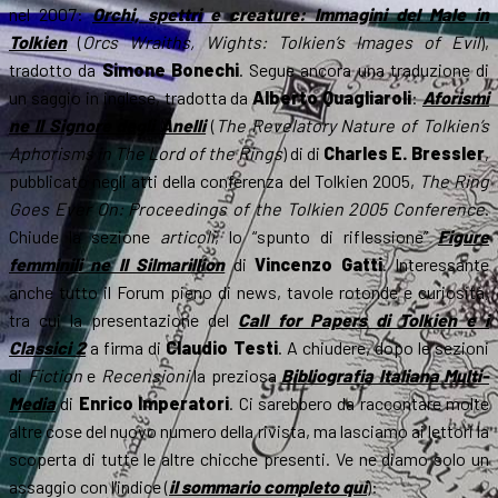
nel 2007:
Orchi, spettri e creature: Immagini del Male in
Tolkien
(
Orcs Wraiths, Wights: Tolkien’s Images of Evil
),
tradotto da
Simone Bonechi
. Segue ancora una traduzione di
un saggio in inglese, tradotta da
Alberto Quagliaroli
:
Aforismi
ne Il Signore degli Anelli
(
The Revelatory Nature of Tolkien’s
Aphorisms in The Lord of the Rings
) di di
Charles E. Bressler
,
pubblicato negli atti della conferenza del Tolkien 2005,
The Ring
Goes Ever On: Proceedings of the Tolkien 2005 Conference
.
Chiude la sezione
articoli
, lo “spunto di riflessione”
Figure
femminili ne Il Silmarillion
di
Vincenzo Gatti
. Interessante
anche tutto il Forum pieno di news, tavole rotonde e curiosità,
tra cui la presentazione del
Call for Papers di Tolkien e i
Classici 2
a firma di
Claudio Testi
. A chiudere, dopo le sezioni
di
Fiction
e
Recensioni
la preziosa
Bibliografia Italiana Multi-
Media
di
Enrico Imperatori
. Ci sarebbero da raccontare molte
altre cose del nuovo numero della rivista, ma lasciamo ai lettori la
scoperta di tutte le altre chicche presenti. Ve ne diamo solo un
assaggio con l’indice (
il sommario completo qui
):