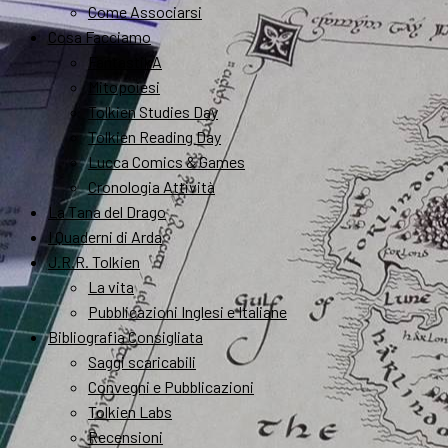
Come Associarsi
Cosa Facciamo
FantastikA
Mitopoiesi
Tolkien Studies Day
Tolkien Reading Day
Lucca Comics & Games
Cronologia Attività
La Tana del Drago
I Quaderni di Arda
J.R.R. Tolkien
La vita
Pubblicazioni Inglesi e Italiane
Bibliografia Consigliata
Saggi scaricabili
Convegni e Pubblicazioni
Tolkien Labs
Recensioni