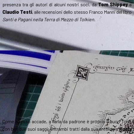
presenza tra gli autori di alcuni nostri soci, da
Tom Shippey
a
Claudio Testi
, alle recensioni dello stesso Franco Manni del libro
Santi e Pagani nella Terra di Mezzo di Tolkien
.
Come spesso accade, a farla da padrone è proprio il buon Tom,
con ben due suoi saggi, entrambi tratti dalla sua antologia
Roots