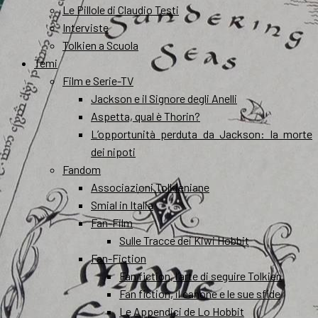
Le Pillole di Claudio Testi
Interviste
Tolkien a Scuola
Temi
Film e Serie-TV
Jackson e il Signore degli Anelli
Aspetta, qual è Thorin?
L’opportunità perduta da Jackson: la morte
dei nipoti
Fandom
Associazioni Tolkieniane
Smial in Italia
Fan-Film
Sulle Tracce dei Kiwi Hobbit
Fan-Fiction
Fan fiction, l’arte di seguire Tolkien
Fan fiction, il canone e le sue sfide
Le Appendici de Lo Hobbit