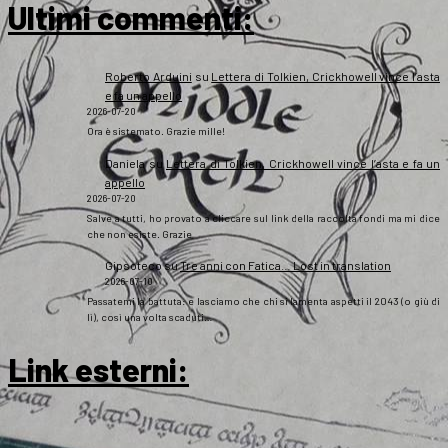
Ultimi commenti:
Roberto Arduini
su
Lettera di Tolkien, Crickhowell vince l’asta
e fa un appello
2026-07-20
Ora è sistemato. Grazie mille!
Daniela
su
Lettera di Tolkien, Crickhowell vince l’asta e fa un
appello
2026-07-20
Salve a tutti, ho provato a cliccare sul link della raccolta fondi ma mi dice
che non esiste. Grazie
Gipsoteco
su
Tre anni con Fatica… Lost in translation
2026-07-10
Passatemi la battuta: e lasciamo che chi si lamenta aspetti il 2043 (o giù di
lì), così una volta scaduti…
Link esterni
: