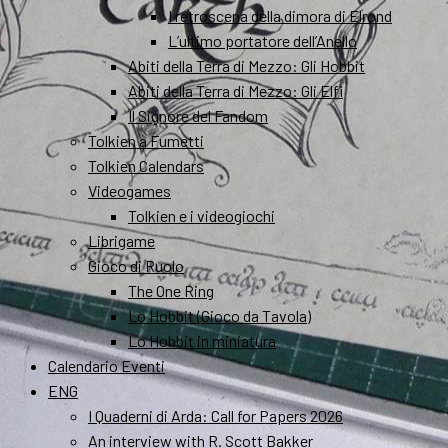
I retroscena della dimora di Elrond
L’ultimo portatore dell’Anello
Abiti della Terra di Mezzo: Gli Hobbit
Abiti della Terra di Mezzo: Gli Elfi
Il Signore del Fandom
Tolkien a Fumetti
Tolkien Calendars
Videogames
Tolkien e i videogiochi
Librigame
Gioco di Ruolo
The One Ring
Lo Hobbit (Gioco da Tavola)
Lo Hobbit in miniatura
Calendario Eventi
ENG
I Quaderni di Arda: Call for Papers 2026
An interview with R. Scott Bakker