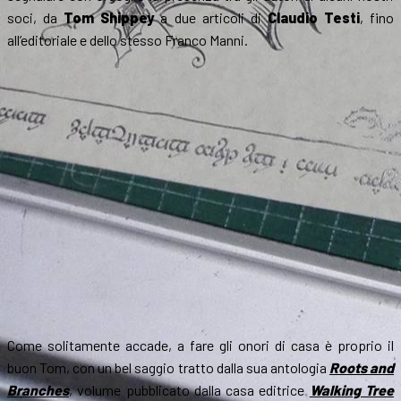
soci, da
Tom Shippey
a due articoli di
Claudio Testi
, fino
all’editoriale e dello stesso Franco Manni.
Come solitamente accade, a fare gli onori di casa è proprio il
buon Tom, con un bel saggio tratto dalla sua antologia
Roots and
Branches
, volume pubblicato dalla casa editrice
Walking Tree