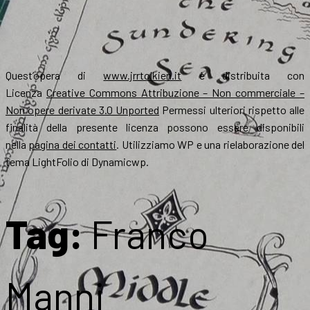
Quest’opera di
www.jrrtolkien.it
è distribuita con
Licenza
Creative Commons Attribuzione – Non commerciale –
Non opere derivate 3.0 Unported
Permessi ulteriori rispetto alle
finalità della presente licenza possono essere disponibili
nella
pagina dei contatti
. Utilizziamo WP e una rielaborazione del
tema LightFolio di Dynamicwp.
Tag:
Franco
Manni