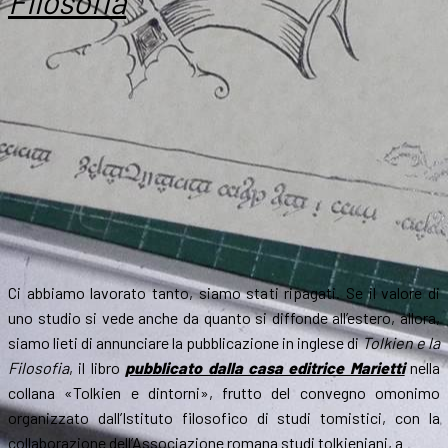
Filosofia
parla
dello
Hobbit
a
Bergamo
Ci abbiamo lavorato tanto, siamo stati ripagati. Se il valore di
uno studio si vede anche da quanto si diffonde all’estero, allora,
siamo lieti di annunciare la pubblicazione in inglese di
Tolkien e la
Filosofia
, il libro
pubblicato dalla casa editrice Marietti
nella
collana «Tolkien e dintorni», frutto del convegno omonimo
organizzato dall’Istituto filosofico di studi tomistici, con la
collaborazione dell’Associazione romana studi tolkieniani, a