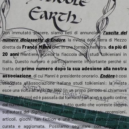
Con immutato piacere, siamo lieti di annunciare
l’uscita del
numero diciassette di Endòre
, la rivista della Terra di Mezzo
diretta da
Franco Manni
che, in una forma o nell’altra,
da più di
20 anni
mantiene accesa la fiaccola degli studi tolkieniani in
Italia. Questo numero è particolarmente importante perché si
tratta del
primo numero dopo la sua adesione alla nostra
associazione
, di cui Manni è presidente onorario.
Endòre
è così
associata all’Associazione italiana studi tolkieniani: la rivista
esce una volta all’anno dal 1992 (in un primo periodo si chiamava
Terra di Mezzo
) ed è passata dal formato cartaceo a quello online
dal numero 11 scorso. Contiene tutto quello che vorreste sapere
sull’autore del
Signore degli Anelli
, J.R.R. Tolkien: recensioni,
articoli, giochi, fan fiction e una bibliografia particolarmente
curata e aggiornata. Possiamo segnalare con orgoglio la