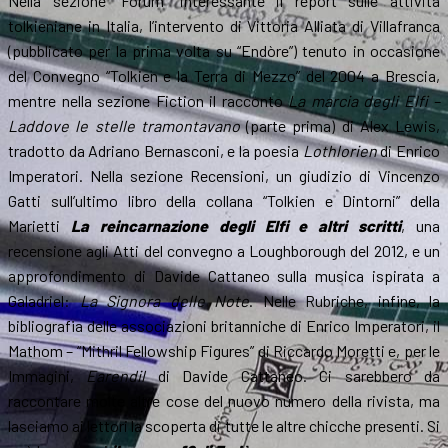
Nella sezione “Forum” interessante il report sulle attività
tolkieniane in Italia, l’intervento di Vittoria Alliata di Villafranca
(pubblicato per la prima volta su “Endòre”) tenuto in occasione
del Convegno “Tolkien e la Terra di Mezzo” del 2004 a Brescia,
mentre nella sezione Fiction il racconto
La marcia degli Elfi –
Laddove le stelle tramontavano
(parte prima) di Alex Lewis,
tradotto da Adriano Bernasconi, e la poesia
Lothlorien
di Enrico
Imperatori. Nella sezione Recensioni, un giudizio di Vincenzo
Gatti sull’ultimo libro della collana “Tolkien e Dintorni” della
Marietti
La reincarnazione degli Elfi e altri scritti
, una
recensione agli Atti del convegno a Loughborough del 2012, e un
approfondimento di Davide Cattaneo sulla musica ispirata a
Galadriel:
La Signora delle Note
. Nelle Rubriche, infine, la
bibliografia delle associazioni britanniche di Enrico Imperatori, il
Mathom – “Mithril Fellowship Figures” di Riccardo Moretti e, per le
Immagini,
Earendil
di Davide Cattaneo. Ci sarebbero da
raccontare molte altre cose del nuovo numero della rivista, ma
lasciamo ai lettori la scoperta di tutte le altre chicche presenti. Si