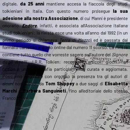
digitale,
da 25 anni
mantiene accesa la fiaccola degli studi
tolkieniani in Italia. Con questo numero prosegue
la sua
adesione alla nostra Associazione
, di cui Manni è presidente
onorario.
Endòre
, infatti, è associata all’Associazione italiana
studi tolkieniani: la rivista esce una volta all’anno dal 1992 (in un
primo periodo si chiamava
Terra di Mezzo
) ed è passata dal
formato cartaceo a quello online dal numero 11 scorso. La rivista
contiene tutto quello che vorreste sapere sull’autore del
Signore
degli Anelli
, J.R.R. Tolkien: recensioni, articoli, giochi, fan
fiction e una bibliografia particolarmente curata e aggiornata.
Possiamo segnalare con orgoglio la presenza tra gli autori di
alcuni nostri soci, da
Tom Shippey
a due saggi di
Elisabetta
Marchi
e
Barbara Sanguineti
, fino all’editoriale dello stesso
Franco Manni.