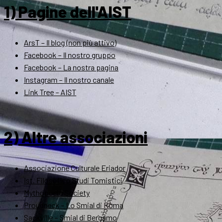
1) Pagine dell'AIST
ArsT – Il blog (non più attivo)
Facebook – Il nostro gruppo
Facebook – La nostra pagina
Instagram – Il nostro canale
Link Tree – AIST
2) Altre associazioni
Associazione Culturale Eriador
Ist. Filosofico Studi Tomistici
Mythopoeic Society
Proudneck – Lo Smial di Roma
Sackville – Smial di Bergamo