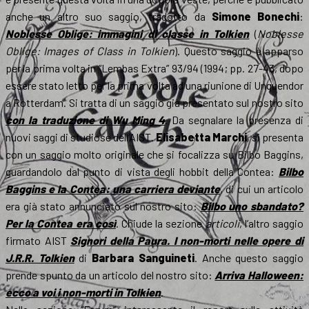
anche un altro suo saggio, tradotto da
Simone Bonechi
:
Noblesse Oblige: immagini di classe in Tolkien
(
Noblesse
Oblige: Images of Class in Tolkien
). Questo saggio è apparso
per la prima volta in “Lembas Extra” 93/94 (1994; pp. 27-43, dopo
essere stato letto per la prima volta ad una riunione di Unquendor
a Rotterdam. Si tratta di un saggio già presentato sul nostro sito
con la traduzione di Wu Ming 4
. Da segnalare la presenza di
nuovi saggi di studiose dell’AIST.
Elisabetta Marchi
, si presenta
con un saggio molto originale che si focalizza su Bilbo Baggins,
guardandolo dal punto di vista degli hobbit della Contea:
Bilbo
Baggins e la Contea: una carriera deviante
, di cui un articolo
era già stato annunciato sul nostro sito:
Bilbo uno sbandato?
Per la Contea era così
. Chiude la sezione
articoli
, l’altro saggio
firmato AIST
Signori della Paura. I non-morti nelle opere di
J.R.R. Tolkien
di
Barbara Sanguineti
. Anche questo saggio
prende spunto da un articolo del nostro sito:
Arriva Halloween:
ecco a voi i non-morti in Tolkien
.