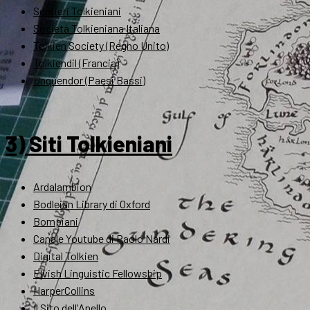
Sentieri Tolkieniani
Società Tolkieniana Italiana
Tolkien Society (Regno Unito)
Tolkiendil (Francia)
Unquendor (Paesi Bassi)
3) Siti Tolkieniani
Ardalambion
Bodleian Library di Oxford
Bompiani
Canale Youtube di Paolo Nardi
Digital Tolkien
Elvish Linguistic Fellowship
HarperCollins
Il Sito dell'Anello