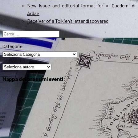
New Issue and editorial format for «I Quaderni di
Arda»
Receiver of a Tolkien’s letter discovered
Ricerca
per:
Categorie
Mappa dei prossimi eventi: