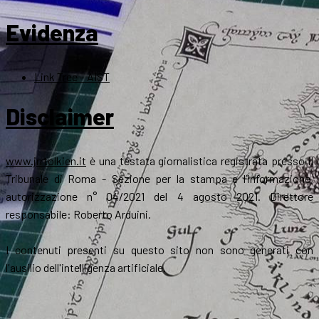
Evidenza
Link Tree – AIST
Disclaimer
www.jrrtolkien.it
è una testata giornalistica registrata presso il
Tribunale di Roma - Sezione per la stampa e l’informazione,
autorizzazione n° 04/2021 del 4 agosto 2021. Direttore
responsabile: Roberto Arduini.
I contenuti presenti su questo sito non sono generati con
l'ausilio dell'intelligenza artificiale.