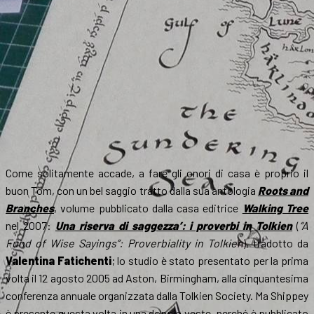
Come solitamente accade, a fare gli onori di casa è proprio il
buon Tom, con un bel saggio tratto dalla sua antologia
Roots and
Branches
, volume pubblicato dalla casa editrice
Walking Tree
nel 2007:
Una riserva di saggezza’: i proverbi in Tolkien
(
“A
Fund of Wise Sayings”: Proverbiality in Tolkien
), tradotto da
Valentina Fatichenti
; lo studio è stato presentato per la prima
volta il 12 agosto 2005 ad Aston, Birmingham, alla cinquantesima
conferenza annuale organizzata dalla Tolkien Society. Ma Shippey
è presente questa volta in una doppia veste, perché è pubblicato