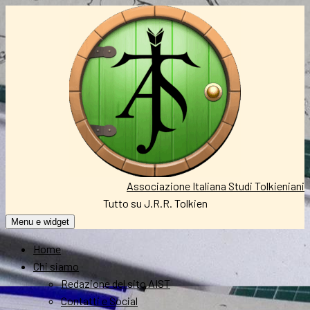
Vai
al
contenuto
Associazione Italiana Studi Tolkieniani
Tutto su J.R.R. Tolkien
Menu e widget
Home
Chi siamo
Redazione del sito AIST
Contatti e Social