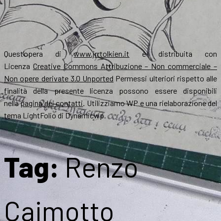
Quest’opera di
www.jrrtolkien.it
è distribuita con
Licenza
Creative Commons Attribuzione – Non commerciale –
Non opere derivate 3.0 Unported
Permessi ulteriori rispetto alle
finalità della presente licenza possono essere disponibili
nella
pagina dei contatti
. Utilizziamo WP e una rielaborazione del
tema LightFolio di Dynamicwp.
Tag:
Renzo
Caimotto