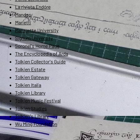
La rivista Endóre
Mandos
Marietti
Marquette University
Signum University
Soronel's Home Page
The Encyclopedia of Arda
Tolkien Collector's Guide
Tolkien Estate
Tolkien Gateway
Tolkien Italia
Tolkien Library
Tolkien Music Festival
Tolkien Studies
Tolkien's Library
Wu Ming Foundation