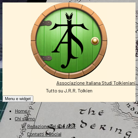
Vai
al
contenuto
Associazione Italiana Studi Tolkieniani
Tutto su J.R.R. Tolkien
Menu e widget
Home
Chi siamo
Redazione del sito AIST
Contatti e Social