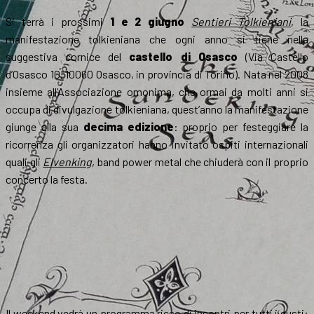
Si terrà i prossimi
1 e 2 giugno
Sentieri Tolkieniani
, la
manifestazione tolkieniana che ogni anno si tiene nella
suggestiva cornice del
castello di Osasco
(Via Castello
d’Osasco 10, 10060 Osasco, in provincia di Torino). Nata nel 2008
insieme all’Associazione omonima, che ormai da molti anni si
occupa di divulgazione tolkieniana, quest’anno la manifestazione
giunge alla sua
decima edizione
: proprio per festeggiare la
ricorrenza gli organizzatori hanno invitato ospiti internazionali
quali gli
Elvenking
, band power metal che chiuderà con il proprio
concerto la festa.
Il weekend vedrà un programma ricco di incontri per tutti i gusti: