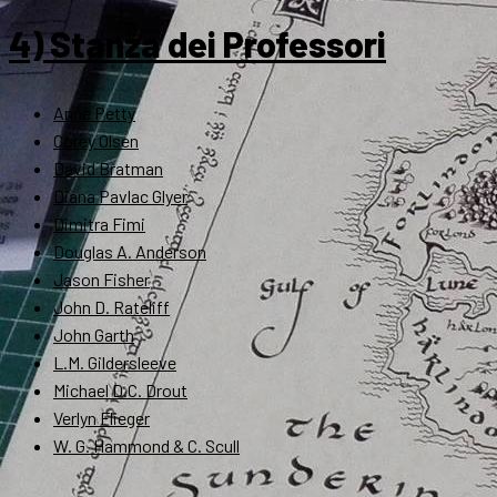
4) Stanza dei Professori
Anne Petty
Corey Olsen
David Bratman
Diana Pavlac Glyer
Dimitra Fimi
Douglas A. Anderson
Jason Fisher
John D. Rateliff
John Garth
L.M. Gildersleeve
Michael D.C. Drout
Verlyn Flieger
W. G. Hammond & C. Scull