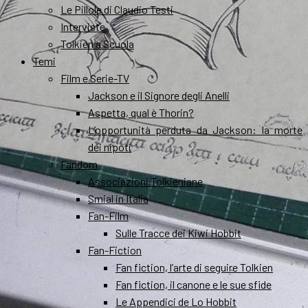
Le Pillole di Claudio Testi
Interviste
Tolkien a Scuola
Temi
Film e Serie-TV
Jackson e il Signore degli Anelli
Aspetta, qual è Thorin?
L’opportunità perduta da Jackson: la morte
dei nipoti
Fandom
Associazioni Tolkieniane
Smial in Italia
Fan-Film
Sulle Tracce dei Kiwi Hobbit
Fan-Fiction
Fan fiction, l’arte di seguire Tolkien
Fan fiction, il canone e le sue sfide
Le Appendici de Lo Hobbit