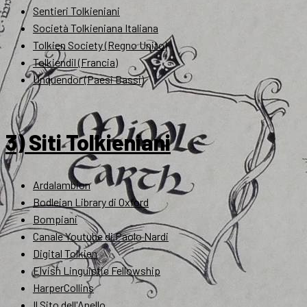
Sentieri Tolkieniani
Società Tolkieniana Italiana
Tolkien Society (Regno Unito)
Tolkiendil (Francia)
Unquendor (Paesi Bassi)
3) Siti Tolkieniani
Ardalambion
Bodleian Library di Oxford
Bompiani
Canale Youtube di Paolo Nardi
Digital Tolkien
Elvish Linguistic Fellowship
HarperCollins
Il Sito dell'Anello