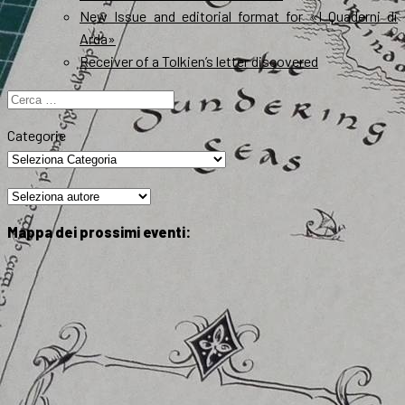
New Issue and editorial format for «I Quaderni di
Arda»
Receiver of a Tolkien’s letter discovered
Ricerca
per:
Categorie
Mappa dei prossimi eventi: