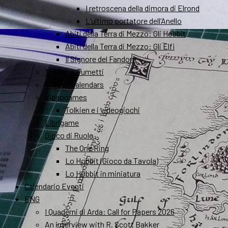
I retroscena della dimora di Elrond
L’ultimo portatore dell’Anello
Abiti della Terra di Mezzo: Gli Hobbit
Abiti della Terra di Mezzo: Gli Elfi
Il Signore del Fandom
Tolkien a Fumetti
Tolkien Calendars
Videogames
Tolkien e i videogiochi
Librigame
Gioco di Ruolo
The One Ring
Lo Hobbit (Gioco da Tavola)
Lo Hobbit in miniatura
Calendario Eventi
ENG
I Quaderni di Arda: Call for Papers 2026
An interview with R. Scott Bakker