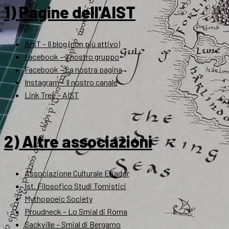
1) Pagine dell'AIST
ArsT – Il blog (non più attivo)
Facebook – Il nostro gruppo
Facebook – La nostra pagina
Instagram – Il nostro canale
Link Tree – AIST
2) Altre associazioni
Associazione Culturale Eriador
Ist. Filosofico Studi Tomistici
Mythopoeic Society
Proudneck – Lo Smial di Roma
Sackville – Smial di Bergamo