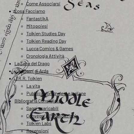
Come Associarsi
Cosa Facciamo
FantastikA
Mitopoiesi
Tolkien Studies Day
Tolkien Reading Day
Lucca Comics & Games
Cronologia Attività
La Tana del Drago
I Quaderni di Arda
J.R.R. Tolkien
La vita
Pubblicazioni Inglesi e Italiane
Bibliografia Consigliata
Saggi scaricabili
Convegni e Pubblicazioni
Tolkien Labs
Recensioni