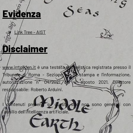
Evidenza
Link Tree – AIST
Disclaimer
www.jrrtolkien.it
è una testata giornalistica registrata presso il
Tribunale di Roma - Sezione per la stampa e l’informazione,
autorizzazione n° 04/2021 del 4 agosto 2021. Direttore
responsabile: Roberto Arduini.
I contenuti presenti su questo sito non sono generati con
l'ausilio dell'intelligenza artificiale.