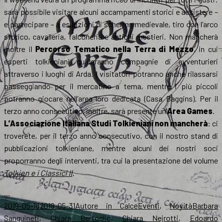
sarà possibile visitare alcuni accampamenti storici e assistere –
e partecipare – a esibizioni di scherma medievale, tiro con l’arco
storico, cavalleria, falconeria e antichi mestieri. Non mancherà
inoltre il
Percorso Tematico nella Terra di Mezzo
, in cui
esperti tolkieniani guideranno compagnie di avventurieri
attraverso i luoghi di Arda. I visitatori potranno anche rilassarsi
passeggiando per il mercatino a tema, mentre i più piccoli
potranno giocare nell’area loro dedicata (Casa Baggins). Per il
terzo anno consecutivo, inoltre, sarà presente un’
Area Games
.
L’Associazione Italiana Studi Tolkieniani non mancherà
: ci
troverete, per il terzo anno consecutivo, con il nostro stand di
pubblicazioni tolkieniane, mentre alcuni dei nostri soci
proporranno degli interventi, tra cui la presentazione del volume
Tolkien e i Classici II
.
…
Scritto
Autore
Categorie
Tag
2019-05-16
2019-05-31
Autore in Calce
Eventi
,
Novità
Barbara
il
Sanguineti
,
Chiara Bertoglio
,
Chiara Nejrotti
,
Edoardo