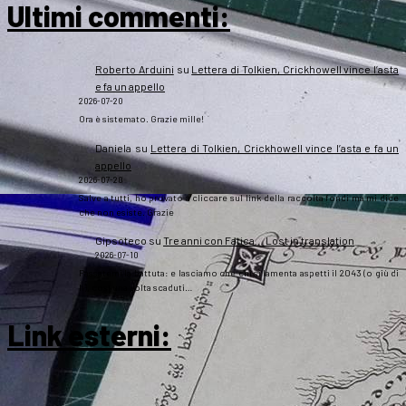
Ultimi commenti:
Roberto Arduini
su
Lettera di Tolkien, Crickhowell vince l’asta
e fa un appello
2026-07-20
Ora è sistemato. Grazie mille!
Daniela
su
Lettera di Tolkien, Crickhowell vince l’asta e fa un
appello
2026-07-20
Salve a tutti, ho provato a cliccare sul link della raccolta fondi ma mi dice
che non esiste. Grazie
Gipsoteco
su
Tre anni con Fatica… Lost in translation
2026-07-10
Passatemi la battuta: e lasciamo che chi si lamenta aspetti il 2043 (o giù di
lì), così una volta scaduti…
Link esterni
: