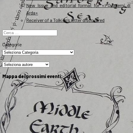
New Issue and editorial format for «I Quaderni di
Arda»
Receiver of a Tolkien’s letter discovered
Ricerca
per:
Categorie
Mappa dei prossimi eventi: