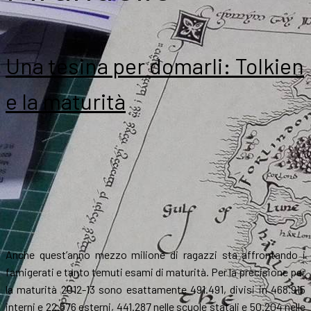
Una tesina per domarli: Tolkien
e la maturità
Anche quest’anno mezzo milione di ragazzi sta affrontando i
famigerati e tanto temuti esami di maturità. Per la precisione per
la maturità 2012-13 sono esattamente 491.491, divisi in 468.915
interni e 22.576 esterni, 441.287 nelle scuole statali e 50.204 nelle