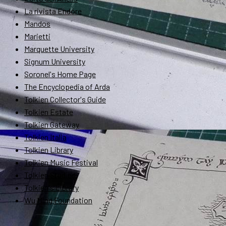
La rivista Endóre
Mandos
Marietti
Marquette University
Signum University
Soronel's Home Page
The Encyclopedia of Arda
Tolkien Collector's Guide
Tolkien Estate
Tolkien Gateway
Tolkien Italia
Tolkien Library
Tolkien Music Festival
Tolkien Studies
Tolkien's Library
Wu Ming Foundation