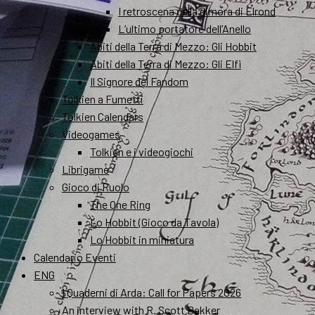
I retroscena della dimora di Elrond
L’ultimo portatore dell’Anello
Abiti della Terra di Mezzo: Gli Hobbit
Abiti della Terra di Mezzo: Gli Elfi
Il Signore del Fandom
Tolkien a Fumetti
Tolkien Calendars
Videogames
Tolkien e i videogiochi
Librigame
Gioco di Ruolo
The One Ring
Lo Hobbit (Gioco da Tavola)
Lo Hobbit in miniatura
Calendario Eventi
ENG
I Quaderni di Arda: Call for Papers 2026
An interview with R. Scott Bakker