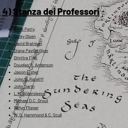
4) Stanza dei Professori
Anne Petty
Corey Olsen
David Bratman
Diana Pavlac Glyer
Dimitra Fimi
Douglas A. Anderson
Jason Fisher
John D. Rateliff
John Garth
L.M. Gildersleeve
Michael D.C. Drout
Verlyn Flieger
W. G. Hammond & C. Scull