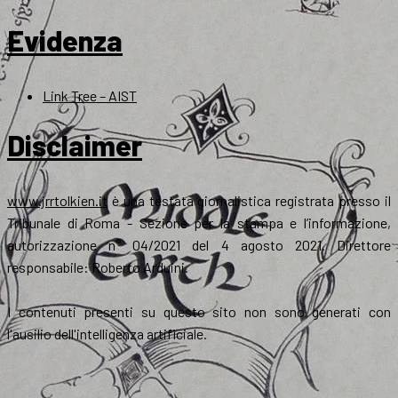
Evidenza
Link Tree – AIST
Disclaimer
www.jrrtolkien.it
è una testata giornalistica registrata presso il
Tribunale di Roma - Sezione per la stampa e l’informazione,
autorizzazione n° 04/2021 del 4 agosto 2021. Direttore
responsabile: Roberto Arduini.
I contenuti presenti su questo sito non sono generati con
l'ausilio dell'intelligenza artificiale.