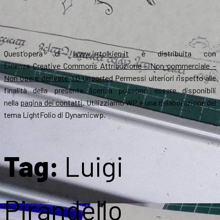
Quest’opera di
www.jrrtolkien.it
è distribuita con
Licenza
Creative Commons Attribuzione – Non commerciale –
Non opere derivate 3.0 Unported
Permessi ulteriori rispetto alle
finalità della presente licenza possono essere disponibili
nella
pagina dei contatti
. Utilizziamo WP e una rielaborazione del
tema LightFolio di Dynamicwp.
Tag:
Luigi
Pirandello