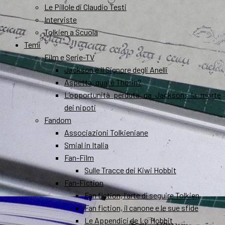
Le Pillole di Claudio Testi
Interviste
Tolkien a Scuola
Temi
Film e Serie-TV
Jackson e il Signore degli Anelli
Aspetta, qual è Thorin?
L’opportunità perduta da Jackson: la morte
dei nipoti
Fandom
Associazioni Tolkieniane
Smial in Italia
Fan-Film
Sulle Tracce dei Kiwi Hobbit
Fan-Fiction
Fan fiction, l’arte di seguire Tolkien
Fan fiction, il canone e le sue sfide
Le Appendici de Lo Hobbit