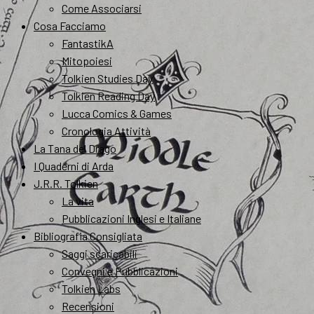
Come Associarsi
Cosa Facciamo
FantastikA
Mitopoiesi
Tolkien Studies Day
Tolkien Reading Day
Lucca Comics & Games
Cronologia Attività
La Tana del Drago
I Quaderni di Arda
J.R.R. Tolkien
La vita
Pubblicazioni Inglesi e Italiane
Bibliografia Consigliata
Saggi scaricabili
Convegni e Pubblicazioni
Tolkien Labs
Recensioni