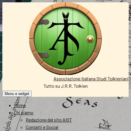
Vai
al
contenuto
Associazione Italiana Studi Tolkieniani
Tutto su J.R.R. Tolkien
Menu e widget
Home
Chi siamo
Redazione del sito AIST
Contatti e Social