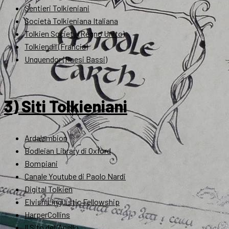
Sentieri Tolkieniani
Società Tolkieniana Italiana
Tolkien Society (Regno Unito)
Tolkiendil (Francia)
Unquendor (Paesi Bassi)
3) Siti Tolkieniani
Ardalambion
Bodleian Library di Oxford
Bompiani
Canale Youtube di Paolo Nardi
Digital Tolkien
Elvish Linguistic Fellowship
HarperCollins
Il Sito dell'Anello