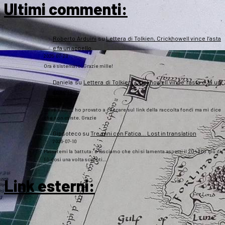
Ultimi commenti:
Roberto Arduini
su
Lettera di Tolkien, Crickhowell vince l’asta
e fa un appello
2026-07-20
Ora è sistemato. Grazie mille!
Daniela
su
Lettera di Tolkien, Crickhowell vince l’asta e fa un
appello
2026-07-20
Salve a tutti, ho provato a cliccare sul link della raccolta fondi ma mi dice
che non esiste. Grazie
Gipsoteco
su
Tre anni con Fatica… Lost in translation
2026-07-10
Passatemi la battuta: e lasciamo che chi si lamenta aspetti il 2043 (o giù di
lì), così una volta scaduti…
Link esterni
: