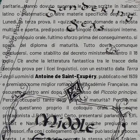
paritarie. Hanno dovuto superare le prove scritte in italiano,
latino o matematica o altre materie specifiche degli istituti.
Lunedì, la terza prova, il «quizzone» con domande a risposta
multipla e aperta, prediposto dalle singole commissioni interne.
Poi, il colloquio orale, l’ultimo sforzo prima del conseguimento, si
spera, del diploma di maturità. Tutto dovrà comunque
concludersi, come stabilito dal decreto ministeriale, entro il 18
luglio. C’è anche la letteratura fantastica tra le tracce della
seconda prova per i licei linguistici, con un estratto dalla
Terra
degli uomini
di
Antoine de Saint-Exupéry
, pubblicato nel 1939
e premiato come miglior romanzo dall’Académie Française, ma
oscurato quattro anni dopo dal successo del
Piccolo principe
.
Perché occuparci tanto degli esami di maturità? Perché mai
come quest’anno proprio il colloquio orale avrà come
protagonista J.R.R. Tolkien! Certo, presentarsi parlando di Elfi,
Hobbit e Nani potrebbe suscitare qualche pregiudizio nei
professori, ma con i collegamenti giusti li si può lasciare a bocca
aperta. Le tematiche delle opere e la stessa vita di Tolkien,