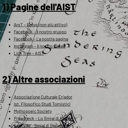
1) Pagine dell'AIST
ArsT – Il blog (non più attivo)
Facebook – Il nostro gruppo
Facebook – La nostra pagina
Instagram – Il nostro canale
Link Tree – AIST
2) Altre associazioni
Associazione Culturale Eriador
Ist. Filosofico Studi Tomistici
Mythopoeic Society
Proudneck – Lo Smial di Roma
Sackville – Smial di Bergamo