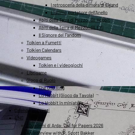
I retroscena della dimora di Elrond
L’ultimo portatore dell’Anello
Abiti della Terra di Mezzo: Gli Hobbit
Abiti della Terra di Mezzo: Gli Elfi
Il Signore del Fandom
Tolkien a Fumetti
Tolkien Calendars
Videogames
Tolkien e i videogiochi
Librigame
Gioco di Ruolo
The One Ring
Lo Hobbit (Gioco da Tavola)
Lo Hobbit in miniatura
Calendario Eventi
ENG
I Quaderni di Arda: Call for Papers 2026
An interview with R. Scott Bakker