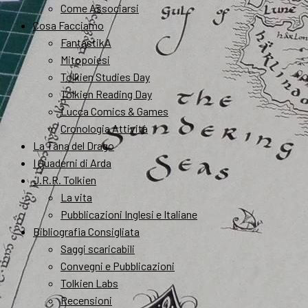
Come Associarsi
Cosa Facciamo
FantastikA
Mitopoiesi
Tolkien Studies Day
Tolkien Reading Day
Lucca Comics & Games
Cronologia Attività
La Tana del Drago
I Quaderni di Arda
J.R.R. Tolkien
La vita
Pubblicazioni Inglesi e Italiane
Bibliografia Consigliata
Saggi scaricabili
Convegni e Pubblicazioni
Tolkien Labs
Recensioni