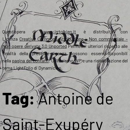
Quest’opera di
www.jrrtolkien.it
è distribuita con
Licenza
Creative Commons Attribuzione – Non commerciale –
Non opere derivate 3.0 Unported
Permessi ulteriori rispetto alle
finalità della presente licenza possono essere disponibili
nella
pagina dei contatti
. Utilizziamo WP e una rielaborazione del
tema LightFolio di Dynamicwp.
Tag:
Antoine de
Saint-Exupéry