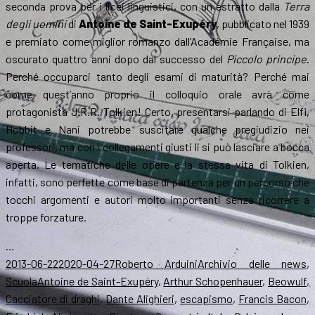
seconda prova per i licei linguistici, con un estratto dalla
Terra
degli uomini
di
Antoine de Saint-Exupéry
, pubblicato nel 1939
e premiato come miglior romanzo dall’Académie Française, ma
oscurato quattro anni dopo dal successo del
Piccolo principe
.
Perché occuparci tanto degli esami di maturità? Perché mai
come quest’anno proprio il colloquio orale avrà come
protagonista J.R.R. Tolkien! Certo, presentarsi parlando di Elfi,
Hobbit e Nani potrebbe suscitare qualche pregiudizio nei
professori, ma con i collegamenti giusti li si può lasciare a bocca
aperta. Le tematiche delle opere e la stessa vita di Tolkien,
infatti, sono perfette come base di partenza per un percorso che
tocchi argomenti e autori molto importanti senza ricorrere a
troppe forzature.
…
Scritto
Autore
Categorie
2013-06-22
2020-04-27
Roberto Arduini
Archivio delle news
,
il
Tag
Scuola
Antoine de Saint-Exupéry
,
Arthur Schopenhauer
,
Beowulf
,
Cacciatore di draghi
,
Dante Alighieri
,
escapismo
,
Francis Bacon
,