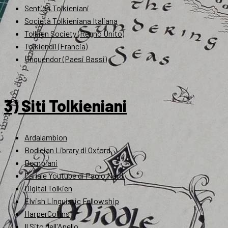
Sentieri Tolkieniani
Società Tolkieniana Italiana
Tolkien Society (Regno Unito)
Tolkiendil (Francia)
Unquendor (Paesi Bassi)
3) Siti Tolkieniani
Ardalambion
Bodleian Library di Oxford
Bompiani
Canale Youtube di Paolo Nardi
Digital Tolkien
Elvish Linguistic Fellowship
HarperCollins
Il Sito dell'Anello