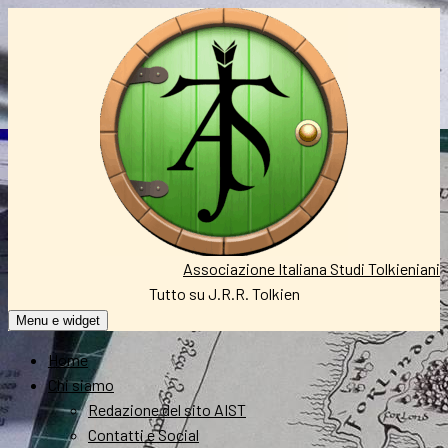
Vai
al
contenuto
Associazione Italiana Studi Tolkieniani
Tutto su J.R.R. Tolkien
Menu e widget
Home
Chi siamo
Redazione del sito AIST
Contatti e Social