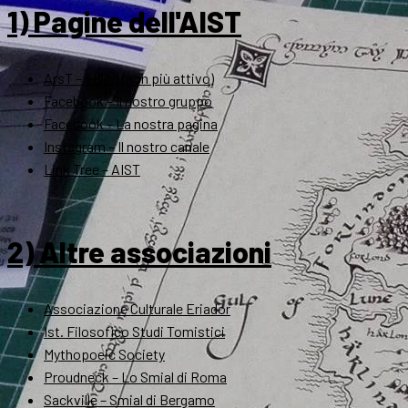
1) Pagine dell'AIST
ArsT – Il blog (non più attivo)
Facebook – Il nostro gruppo
Facebook – La nostra pagina
Instagram – Il nostro canale
Link Tree – AIST
2) Altre associazioni
Associazione Culturale Eriador
Ist. Filosofico Studi Tomistici
Mythopoeic Society
Proudneck – Lo Smial di Roma
Sackville – Smial di Bergamo