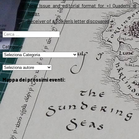
New Issue and editorial format for «I Quaderni di
Arda»
Receiver of a Tolkien’s letter discovered
Ricerca
per:
Categorie
Mappa dei prossimi eventi: