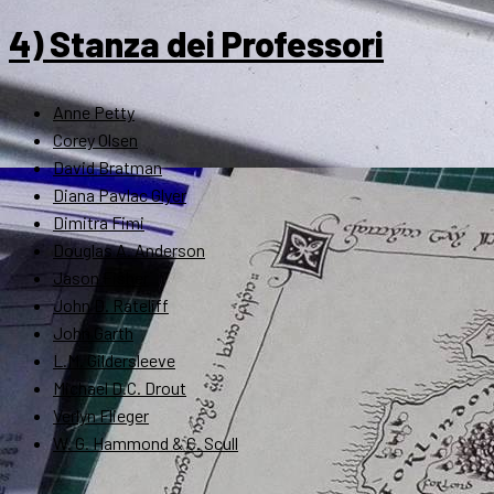
4) Stanza dei Professori
Anne Petty
Corey Olsen
David Bratman
Diana Pavlac Glyer
Dimitra Fimi
Douglas A. Anderson
Jason Fisher
John D. Rateliff
John Garth
L.M. Gildersleeve
Michael D.C. Drout
Verlyn Flieger
W. G. Hammond & C. Scull