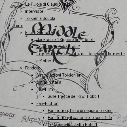
Le Pillole di Claudio Testi
Interviste
Tolkien a Scuola
Temi
Film e Serie-TV
Jackson e il Signore degli Anelli
Aspetta, qual è Thorin?
L’opportunità perduta da Jackson: la morte
dei nipoti
Fandom
Associazioni Tolkieniane
Smial in Italia
Fan-Film
Sulle Tracce dei Kiwi Hobbit
Fan-Fiction
Fan fiction, l’arte di seguire Tolkien
Fan fiction, il canone e le sue sfide
Le Appendici de Lo Hobbit