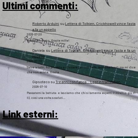
Ultimi commenti:
Roberto Arduini
su
Lettera di Tolkien, Crickhowell vince l’asta
e fa un appello
2026-07-20
Ora è sistemato. Grazie mille!
Daniela
su
Lettera di Tolkien, Crickhowell vince l’asta e fa un
appello
2026-07-20
Salve a tutti, ho provato a cliccare sul link della raccolta fondi ma mi dice
che non esiste. Grazie
Gipsoteco
su
Tre anni con Fatica… Lost in translation
2026-07-10
Passatemi la battuta: e lasciamo che chi si lamenta aspetti il 2043 (o giù di
lì), così una volta scaduti…
Link esterni
: