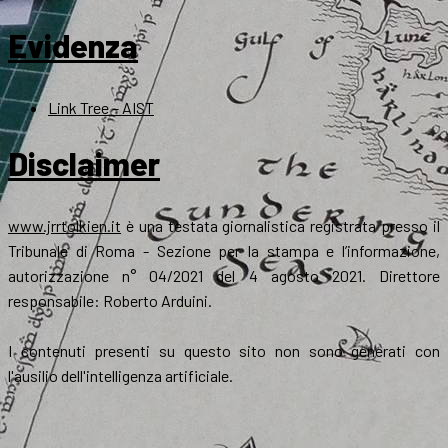
Evidenza
Link Tree – AIST
Disclaimer
www.jrrtolkien.it
è una testata giornalistica registrata presso il
Tribunale di Roma - Sezione per la stampa e l’informazione,
autorizzazione n° 04/2021 del 4 agosto 2021. Direttore
responsabile: Roberto Arduini.
I contenuti presenti su questo sito non sono generati con
l'ausilio dell'intelligenza artificiale.