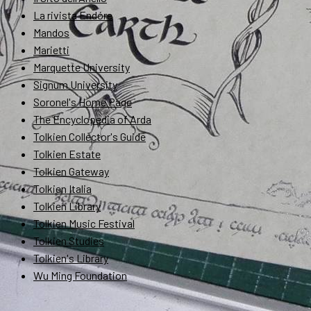
La rivista Endóre
Mandos
Marietti
Marquette University
Signum University
Soronel's Home Page
The Encyclopedia of Arda
Tolkien Collector's Guide
Tolkien Estate
Tolkien Gateway
Tolkien Italia
Tolkien Library
Tolkien Music Festival
Tolkien Studies
Tolkien's Library
Wu Ming Foundation