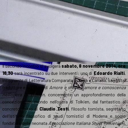
Il secondo incontro si svolgerà
sabato, 8 novembre 2014, ore
16,30
sarà incentrato su due interventi: uno di
Edoardo Rialti
,
insegnante di Letteratura Comparata in Italia e Canada, saggista,
traduttore e scrittore di
Amore e stelle… amore e conoscenza
nell’opera di Tolkien
, concernente un approfondimento della
concezione del mondo nell’opera di Tolkien, dal fantastico al
concreto; l’altro di
Claudio Testi
, filosofo tomista, segretario
dell’Istituto filosofico di studi tomistici di Modena e socio
fondatore della neonata
Associazione Italiana Studi Tolkieniani
,