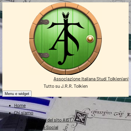
Vai
al
contenuto
Associazione Italiana Studi Tolkieniani
Tutto su J.R.R. Tolkien
Menu e widget
Home
Chi siamo
Redazione del sito AIST
Contatti e Social