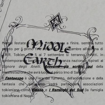
Mentre l’estate è proprio intenzionata a finire, sembra tutto
pronto per il primo fine settimana di settembre all’insegna di
J.R.R. Tolkien. Dal 5 al 7 settembre si terranno, infatti, in
contemporanea ben tre eventi di rilevanza nazionale ispirati al
Signore degli Anelli
.
Avevamo già scritto qui
della
manifestazione che avrà luogo al parco Irno di Salerno.
Il
Fantaexpo
è una Fiera del fumetto, dell’animazione e della
fantasia che quest’anno vedrà partecipare associazioni
tolkieniane come
Eldalie
e
I Raminghi del Sud
(la famiglia
tolkieniana di Napoli.