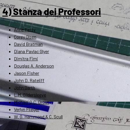
4) Stanza dei Professori
Anne Petty
Corey Olsen
David Bratman
Diana Pavlac Glyer
Dimitra Fimi
Douglas A. Anderson
Jason Fisher
John D. Rateliff
John Garth
L.M. Gildersleeve
Michael D.C. Drout
Verlyn Flieger
W. G. Hammond & C. Scull