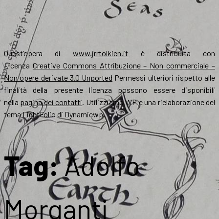
Quest’opera di
www.jrrtolkien.it
è distribuita con
Licenza
Creative Commons Attribuzione – Non commerciale –
Non opere derivate 3.0 Unported
Permessi ulteriori rispetto alle
finalità della presente licenza possono essere disponibili
nella
pagina dei contatti
. Utilizziamo WP e una rielaborazione del
tema LightFolio di Dynamicwp.
Tag:
Adolfo
Morganti