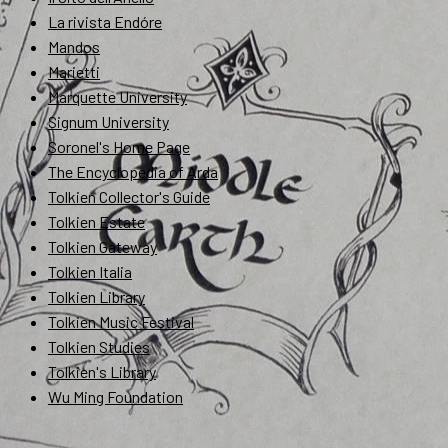
La rivista Endóre
Mandos
Marietti
Marquette University
Signum University
Soronel's Home Page
The Encyclopedia of Arda
Tolkien Collector's Guide
Tolkien Estate
Tolkien Gateway
Tolkien Italia
Tolkien Library
Tolkien Music Festival
Tolkien Studies
Tolkien's Library
Wu Ming Foundation