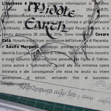
L’ingresso è libero
e maggiora informazioni si possono
ottenere qui: tel 0544/37481 – 0544/541670;
info@bibliotecadiocesana.ravenna.it Il primo dei quattro
incontri, dal titolo:
Gli incanti della Contea e gli incantesimi
dell’Anello. Introduzione a John Ronald Reuel Tolkien
, si è
tenuto domenica 26 ottobre 2014. Sono intervenuti
Cesare
Catà
, filosofo e scrittore, professore dell’Università di Macerata,
e
Adolfo Morganti
, psicologo, presidente dell’Associazione
Identità Europea ed esperto di Tolkien. Tema del primo incontro
è stata appunto un’introduzione generale alla figura di Tolkien,
come autore e “subcreatore”, quindi alla sua immensa opera
letteraria e alle conseguenze che essa ha avuto su intere
generazioni di lettori, arrivando fino al successo
cinematografico.