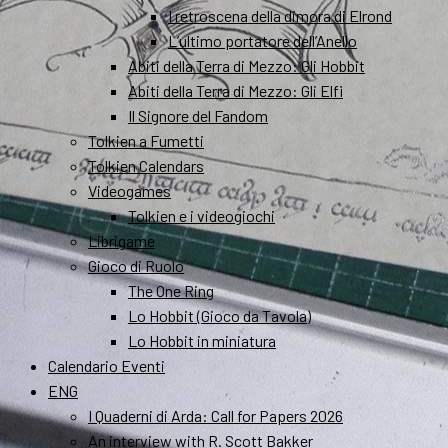
I retroscena della dimora di Elrond
L’ultimo portatore dell’Anello
Abiti della Terra di Mezzo: Gli Hobbit
Abiti della Terra di Mezzo: Gli Elfi
Il Signore del Fandom
Tolkien a Fumetti
Tolkien Calendars
Videogames
Tolkien e i videogiochi
Librigame
Gioco di Ruolo
The One Ring
Lo Hobbit (Gioco da Tavola)
Lo Hobbit in miniatura
Calendario Eventi
ENG
I Quaderni di Arda: Call for Papers 2026
An interview with R. Scott Bakker