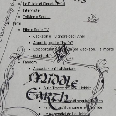
Le Pillole di Claudio Testi
Interviste
Tolkien a Scuola
Temi
Film e Serie-TV
Jackson e il Signore degli Anelli
Aspetta, qual è Thorin?
L’opportunità perduta da Jackson: la morte
dei nipoti
Fandom
Associazioni Tolkieniane
Smial in Italia
Fan-Film
Sulle Tracce dei Kiwi Hobbit
Fan-Fiction
Fan fiction, l’arte di seguire Tolkien
Fan fiction, il canone e le sue sfide
Le Appendici de Lo Hobbit