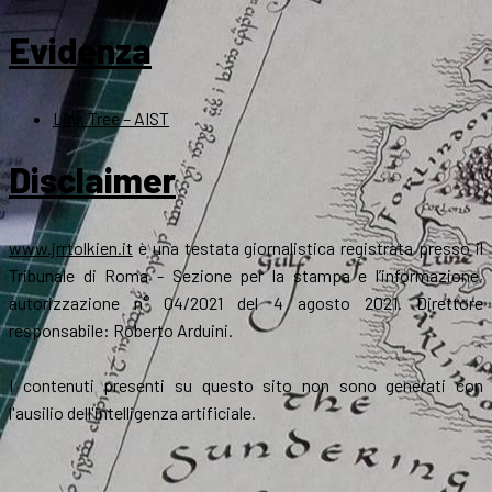
Evidenza
Link Tree – AIST
Disclaimer
www.jrrtolkien.it
è una testata giornalistica registrata presso il
Tribunale di Roma - Sezione per la stampa e l’informazione,
autorizzazione n° 04/2021 del 4 agosto 2021. Direttore
responsabile: Roberto Arduini.
I contenuti presenti su questo sito non sono generati con
l'ausilio dell'intelligenza artificiale.