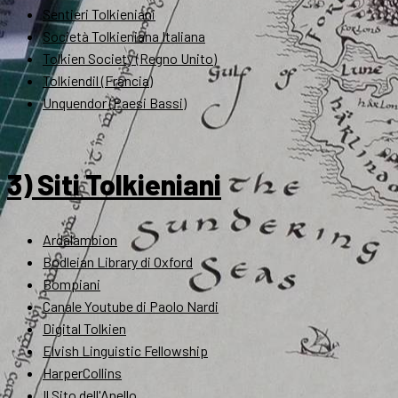
Sentieri Tolkieniani
Società Tolkieniana Italiana
Tolkien Society (Regno Unito)
Tolkiendil (Francia)
Unquendor (Paesi Bassi)
3) Siti Tolkieniani
Ardalambion
Bodleian Library di Oxford
Bompiani
Canale Youtube di Paolo Nardi
Digital Tolkien
Elvish Linguistic Fellowship
HarperCollins
Il Sito dell'Anello