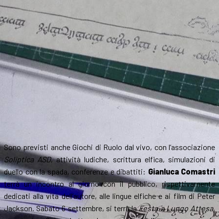
Sono previsti anche Giochi di Ruolo dal vivo, con l’associazione
Soliptica ASD
, attività ludiche, scrittura elfica, simulazioni di
duello con la spada, conferenze e dibattiti:
Gianluca Comastri
terrà un incontro al giorno con il pubblico, rispettivamente
dedicati alla vita dell’autore, alle lingue elfiche e ai film di Peter
Jackson. Sabato 6 settembre, si terrà la
Festa a Lungo Attesa
,