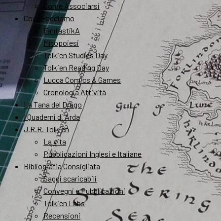
Come Associarsi
Cosa Facciamo
FantastikA
Mitopoiesi
Tolkien Studies Day
Tolkien Reading Day
Lucca Comics & Games
Cronologia Attività
La Tana del Drago
I Quaderni di Arda
J.R.R. Tolkien
La vita
Pubblicazioni Inglesi e Italiane
Bibliografia Consigliata
Saggi scaricabili
Convegni e Pubblicazioni
Tolkien Labs
Recensioni