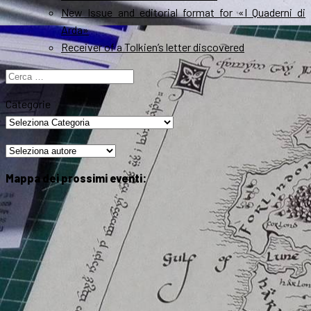
New Issue and editorial format for «I Quaderni di
Arda»
Receiver of a Tolkien’s letter discovered
Ricerca
per:
Categorie
Mappa dei prossimi eventi: