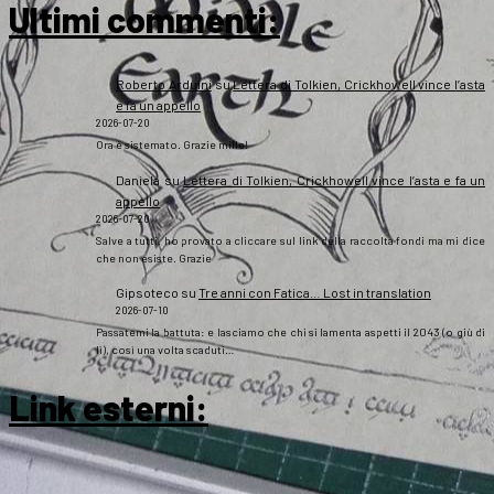
Ultimi commenti:
Roberto Arduini
su
Lettera di Tolkien, Crickhowell vince l’asta
e fa un appello
2026-07-20
Ora è sistemato. Grazie mille!
Daniela
su
Lettera di Tolkien, Crickhowell vince l’asta e fa un
appello
2026-07-20
Salve a tutti, ho provato a cliccare sul link della raccolta fondi ma mi dice
che non esiste. Grazie
Gipsoteco
su
Tre anni con Fatica… Lost in translation
2026-07-10
Passatemi la battuta: e lasciamo che chi si lamenta aspetti il 2043 (o giù di
lì), così una volta scaduti…
Link esterni
: