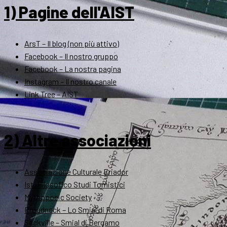
1) Pagine dell'AIST
ArsT – Il blog (non più attivo)
Facebook – Il nostro gruppo
Facebook – La nostra pagina
Instagram – Il nostro canale
Link Tree – AIST
2) Altre associazioni
Associazione Culturale Eriador
Ist. Filosofico Studi Tomistici
Mythopoeic Society
Proudneck – Lo Smial di Roma
Sackville – Smial di Bergamo