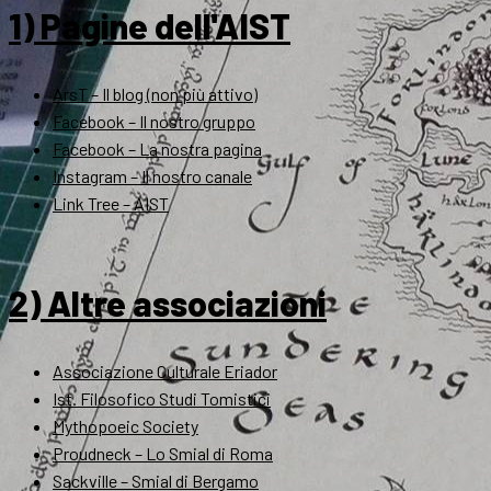
1) Pagine dell'AIST
ArsT – Il blog (non più attivo)
Facebook – Il nostro gruppo
Facebook – La nostra pagina
Instagram – Il nostro canale
Link Tree – AIST
2) Altre associazioni
Associazione Culturale Eriador
Ist. Filosofico Studi Tomistici
Mythopoeic Society
Proudneck – Lo Smial di Roma
Sackville – Smial di Bergamo