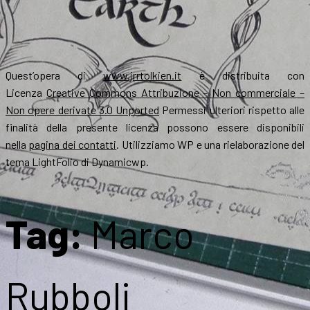
Quest’opera di
www.jrrtolkien.it
è distribuita con
Licenza
Creative Commons Attribuzione – Non commerciale –
Non opere derivate 3.0 Unported
Permessi ulteriori rispetto alle
finalità della presente licenza possono essere disponibili
nella
pagina dei contatti
. Utilizziamo WP e una rielaborazione del
tema LightFolio di Dynamicwp.
Tag:
Marco
Rubboli