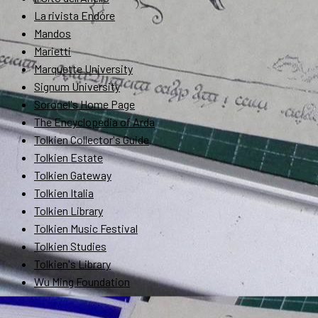
La rivista Endóre
Mandos
Marietti
Marquette University
Signum University
Soronel's Home Page
The Encyclopedia of Arda
Tolkien Collector's Guide
Tolkien Estate
Tolkien Gateway
Tolkien Italia
Tolkien Library
Tolkien Music Festival
Tolkien Studies
Tolkien's Library
Wu Ming Foundation