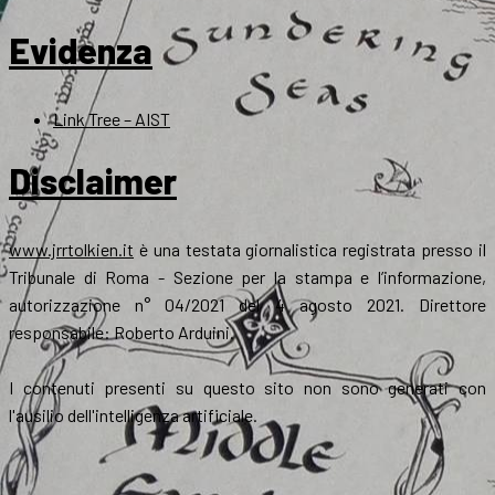
Evidenza
Link Tree – AIST
Disclaimer
www.jrrtolkien.it
è una testata giornalistica registrata presso il
Tribunale di Roma - Sezione per la stampa e l’informazione,
autorizzazione n° 04/2021 del 4 agosto 2021. Direttore
responsabile: Roberto Arduini.
I contenuti presenti su questo sito non sono generati con
l'ausilio dell'intelligenza artificiale.