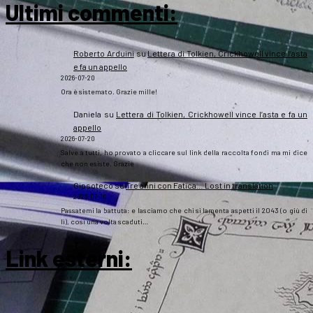
Ultimi commenti:
Roberto Arduini
su
Lettera di Tolkien, Crickhowell vince l’asta
e fa un appello
2026-07-20
Ora è sistemato. Grazie mille!
Daniela
su
Lettera di Tolkien, Crickhowell vince l’asta e fa un
appello
2026-07-20
Salve a tutti, ho provato a cliccare sul link della raccolta fondi ma mi dice
che non esiste. Grazie
Gipsoteco
su
Tre anni con Fatica… Lost in translation
2026-07-10
Passatemi la battuta: e lasciamo che chi si lamenta aspetti il 2043 (o giù di
lì), così una volta scaduti…
Link esterni
: