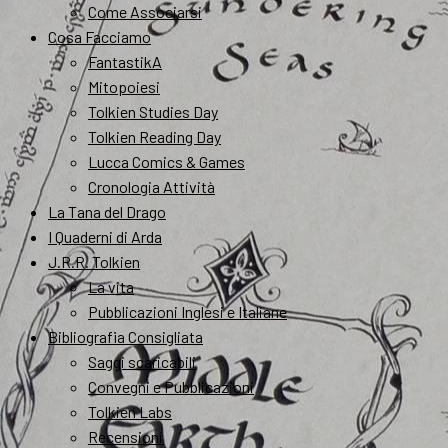
Come Associarsi
Cosa Facciamo
FantastikA
Mitopoiesi
Tolkien Studies Day
Tolkien Reading Day
Lucca Comics & Games
Cronologia Attività
La Tana del Drago
I Quaderni di Arda
J.R.R. Tolkien
La vita
Pubblicazioni Inglesi e Italiane
Bibliografia Consigliata
Saggi scaricabili
Convegni e Pubblicazioni
Tolkien Labs
Recensioni