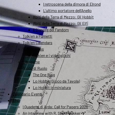
I retroscena della dimora di Elrond
L’ultimo portatore dell’Anello
Abiti della Terra di Mezzo: Gli Hobbit
Abiti della Terra di Mezzo: Gli Elfi
Il Signore del Fandom
Tolkien a Fumetti
Tolkien Calendars
Videogames
Tolkien e i videogiochi
Librigame
Gioco di Ruolo
The One Ring
Lo Hobbit (Gioco da Tavola)
Lo Hobbit in miniatura
Calendario Eventi
ENG
I Quaderni di Arda: Call for Papers 2026
An interview with R. Scott Bakker