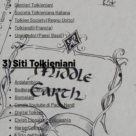
Sentieri Tolkieniani
Società Tolkieniana Italiana
Tolkien Society (Regno Unito)
Tolkiendil (Francia)
Unquendor (Paesi Bassi)
3) Siti Tolkieniani
Ardalambion
Bodleian Library di Oxford
Bompiani
Canale Youtube di Paolo Nardi
Digital Tolkien
Elvish Linguistic Fellowship
HarperCollins
Il Sito dell'Anello