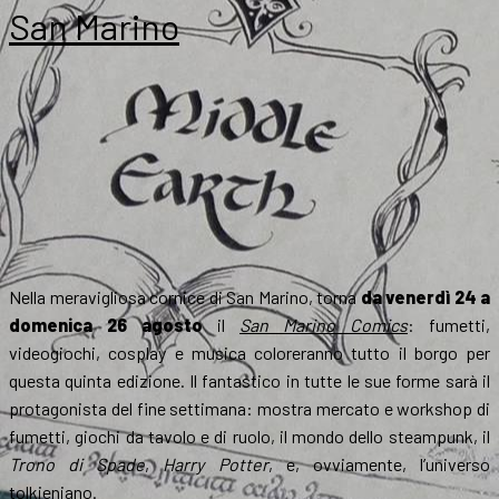
guerra,
San Marino
a
Modena
e
a
Pistoia
Nella meravigliosa cornice di San Marino, torna
da venerdì 24 a
domenica 26 agosto
il
San Marino Comics
: fumetti,
videogiochi, cosplay e musica coloreranno tutto il borgo per
questa quinta edizione. Il fantastico in tutte le sue forme sarà il
protagonista del fine settimana: mostra mercato e workshop di
fumetti, giochi da tavolo e di ruolo, il mondo dello steampunk, il
Trono di Spade
,
Harry Potter
, e, ovviamente, l’universo
tolkieniano.