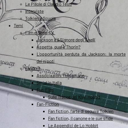
Le Pillole di Claudio Testi
Interviste
Tolkien a Scuola
Temi
Film e Serie-TV
Jackson e il Signore degli Anelli
Aspetta, qual è Thorin?
L’opportunità perduta da Jackson: la morte
dei nipoti
Fandom
Associazioni Tolkieniane
Smial in Italia
Fan-Film
Sulle Tracce dei Kiwi Hobbit
Fan-Fiction
Fan fiction, l’arte di seguire Tolkien
Fan fiction, il canone e le sue sfide
Le Appendici de Lo Hobbit