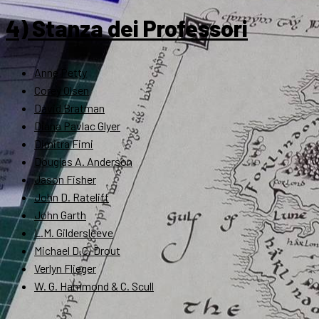
4) Stanza dei Professori
Anne Petty
Corey Olsen
David Bratman
Diana Pavlac Glyer
Dimitra Fimi
Douglas A. Anderson
Jason Fisher
John D. Rateliff
John Garth
L.M. Gildersleeve
Michael D.C. Drout
Verlyn Flieger
W. G. Hammond & C. Scull