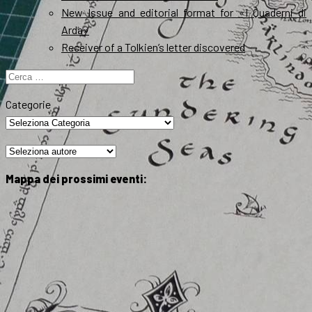
New Issue and editorial format for «I Quaderni di
Arda»
Receiver of a Tolkien’s letter discovered
Ricerca
per:
Categorie
Mappa dei prossimi eventi: