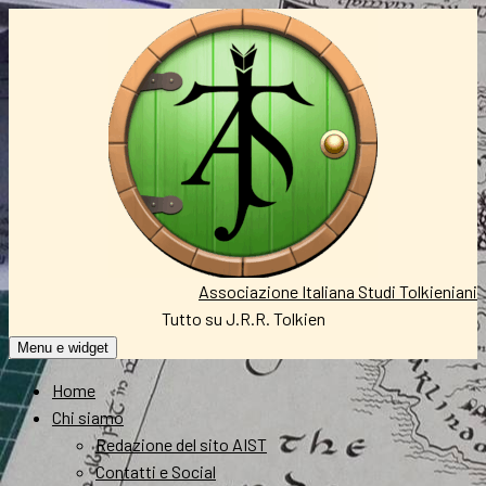
Vai
al
contenuto
Associazione Italiana Studi Tolkieniani
Tutto su J.R.R. Tolkien
Menu e widget
Home
Chi siamo
Redazione del sito AIST
Contatti e Social