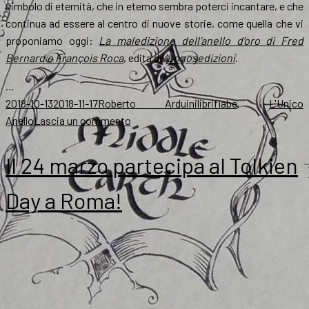
simbolo di eternità, che in eterno sembra poterci incantare, e che
continua ad essere al centro di nuove storie, come quella che vi
proponiamo oggi:
La maledizione dell’anello d’oro
di Fred
Bernard e François Roca
, edita da
Logosedizioni
.
…
Scritto
Autore
Categorie
Tag
2018-10-13
2018-11-17
Roberto Arduini
libri
fiabe
,
L'Unico
il
su
Anello
Lascia un commento
La
recensione:
Il 24 marzo partecipa al Tolkien
ad
ogni
Day a Roma!
libro
il
suo
anello