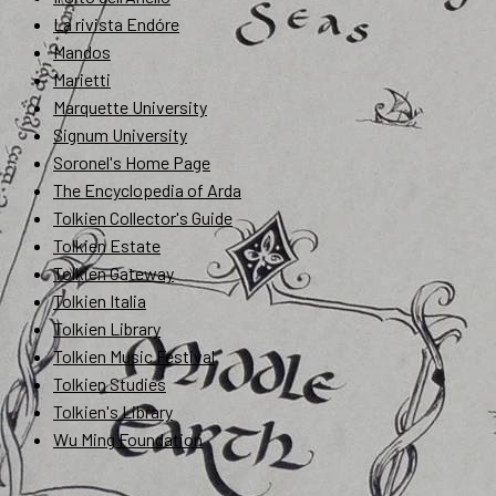
La rivista Endóre
Mandos
Marietti
Marquette University
Signum University
Soronel's Home Page
The Encyclopedia of Arda
Tolkien Collector's Guide
Tolkien Estate
Tolkien Gateway
Tolkien Italia
Tolkien Library
Tolkien Music Festival
Tolkien Studies
Tolkien's Library
Wu Ming Foundation