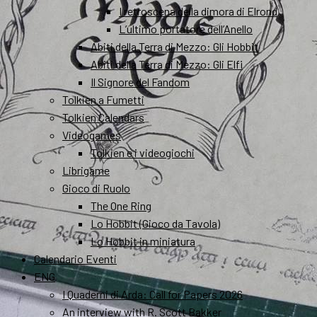
I retroscena della dimora di Elrond
L’ultimo portatore dell’Anello
Abiti della Terra di Mezzo: Gli Hobbit
Abiti della Terra di Mezzo: Gli Elfi
Il Signore del Fandom
Tolkien a Fumetti
Tolkien Calendars
Videogames
Tolkien e i videogiochi
Librigame
Gioco di Ruolo
The One Ring
Lo Hobbit (Gioco da Tavola)
Lo Hobbit in miniatura
Calendario Eventi
ENG
I Quaderni di Arda: Call for Papers 2026
An interview with R. Scott Bakker