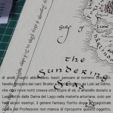
di anelli magici abbondano, basti pensare al norreno Draupnir,
l’anello forgiato dai nani Brokkr e Eitri e donato da Loki ad Odino,
che ogni nove notti creava otto copie di sé, o all’anello donato a
Lancillotto dalla Dama del Lago nella materia arturiana, solo per
fare alcuni esempi. Il genere fantasy fiorito dopo la magistrale
opera del Professore non manca di riproporre questo oggetto,