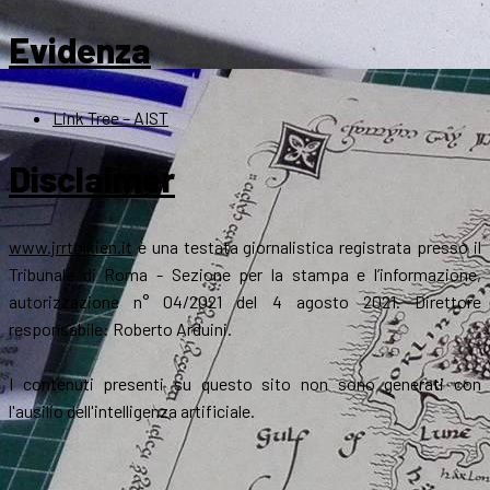
Evidenza
Link Tree – AIST
Disclaimer
www.jrrtolkien.it
è una testata giornalistica registrata presso il
Tribunale di Roma - Sezione per la stampa e l’informazione,
autorizzazione n° 04/2021 del 4 agosto 2021. Direttore
responsabile: Roberto Arduini.
I contenuti presenti su questo sito non sono generati con
l'ausilio dell'intelligenza artificiale.