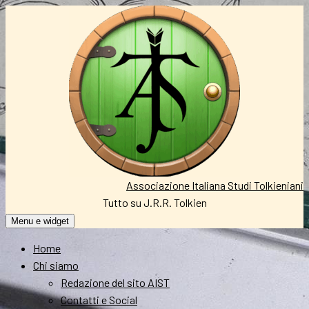
Vai
al
contenuto
Associazione Italiana Studi Tolkieniani
Tutto su J.R.R. Tolkien
Menu e widget
Home
Chi siamo
Redazione del sito AIST
Contatti e Social