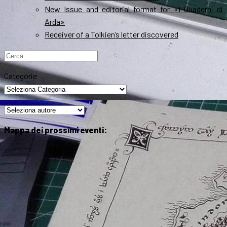
New Issue and editorial format for «I Quaderni di
Arda»
Receiver of a Tolkien’s letter discovered
Ricerca
per:
Categorie
Mappa dei prossimi eventi: