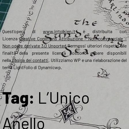
Quest’opera di
www.jrrtolkien.it
è distribuita con
Licenza
Creative Commons Attribuzione – Non commerciale –
Non opere derivate 3.0 Unported
Permessi ulteriori rispetto alle
finalità della presente licenza possono essere disponibili
nella
pagina dei contatti
. Utilizziamo WP e una rielaborazione del
tema LightFolio di Dynamicwp.
Tag:
L’Unico
Anello