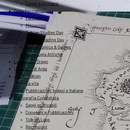
Come Associarsi
Cosa Facciamo
FantastikA
Mitopoiesi
Tolkien Studies Day
Tolkien Reading Day
Lucca Comics & Games
Cronologia Attività
La Tana del Drago
I Quaderni di Arda
J.R.R. Tolkien
La vita
Pubblicazioni Inglesi e Italiane
Bibliografia Consigliata
Saggi scaricabili
Convegni e Pubblicazioni
Tolkien Labs
Recensioni