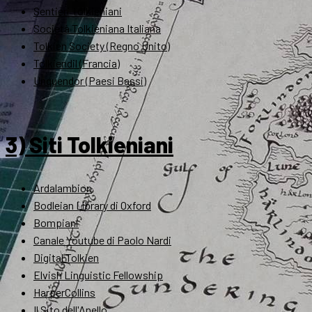
Sentieri Tolkieniani
Società Tolkieniana Italiana
Tolkien Society (Regno Unito)
Tolkiendil (Francia)
Unquendor (Paesi Bassi)
3) Siti Tolkieniani
Ardalambion
Bodleian Library di Oxford
Bompiani
Canale Youtube di Paolo Nardi
Digital Tolkien
Elvish Linguistic Fellowship
HarperCollins
Il Sito dell'Anello