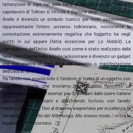
l’attenzione di ogni fan della Terra di Mezzo: non per niente il
capolavoro di Tolkien si intitola
Il Signore degli Anelli
, e l’Unico
Anello è divenuto un simbolo iconico per molti appassionati,
rappresentante l’intero universo tolkieniano, nonostante la
connotazione estremamente negativa che l’oggetto ha negli
scritti in cui appare (fatta eccezione per
Lo Hobbit
). La
riproduzione dell’Unico Anello così come è stato realizzato dalla
New Line Cinema nella trilogie jacksoniane è divenuto un gadget
che non manca in ogni fiera del fumetto o manifestazione
dedicata al fantasy.
Ma l’anello non popola solo il
fandom
: si tratta di un oggetto con
una lunga storia, che troviamo in moltissimi racconti. La
letteratura ci offre vari esempi pre-tolkieniani dalle opere italiane
dell’
Orlando innamorato
e dell’
Orlando furioso
, con l’anello
magico di Angelica, fino al dramma wagneriano per eccellenza, la
tetralogia dell’
anello del Nibelungo
. Allo stesso modo, i miti e le
leggende che raccontano