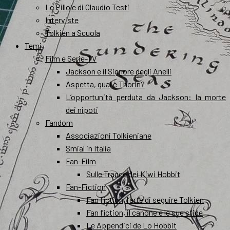
Le Pillole di Claudio Testi
Interviste
Tolkien a Scuola
Temi
Film e Serie-TV
Jackson e il Signore degli Anelli
Aspetta, qual è Thorin?
L’opportunità perduta da Jackson: la morte
dei nipoti
Fandom
Associazioni Tolkieniane
Smial in Italia
Fan-Film
Sulle Tracce dei Kiwi Hobbit
Fan-Fiction
Fan fiction, l’arte di seguire Tolkien
Fan fiction, il canone e le sue sfide
Le Appendici de Lo Hobbit