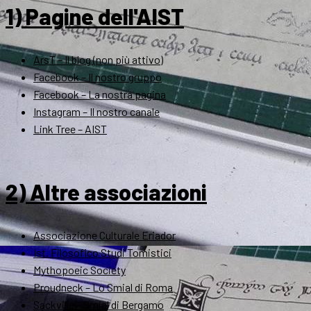
1) Pagine dell'AIST
ArsT – Il blog (non più attivo)
Facebook – Il nostro gruppo
Facebook – La nostra pagina
Instagram – Il nostro canale
Link Tree – AIST
2) Altre associazioni
Associazione Culturale Eriador
Ist. Filosofico Studi Tomistici
Mythopoeic Society
Proudneck – Lo Smial di Roma
Sackville – Smial di Bergamo