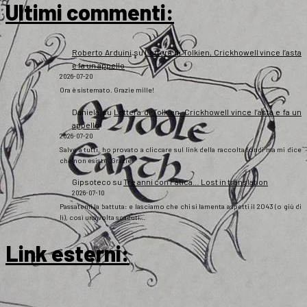
Ultimi commenti:
Roberto Arduini
su
Lettera di Tolkien, Crickhowell vince l’asta
e fa un appello
2026-07-20
Ora è sistemato. Grazie mille!
Daniela
su
Lettera di Tolkien, Crickhowell vince l’asta e fa un
appello
2026-07-20
Salve a tutti, ho provato a cliccare sul link della raccolta fondi ma mi dice
che non esiste. Grazie
Gipsoteco
su
Tre anni con Fatica… Lost in translation
2026-07-10
Passatemi la battuta: e lasciamo che chi si lamenta aspetti il 2043 (o giù di
lì), così una volta scaduti…
Link esterni
: