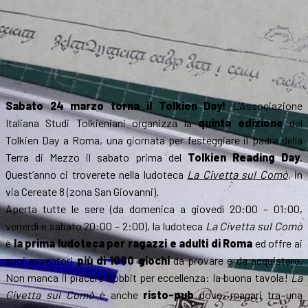
Sabato 24 marzo torna il Tolkien Day!
L’Associazione
Italiana Studi Tolkieniani organizza la
quinta edizione
del
Tolkien Day a Roma, una giornata per festeggiare il padre della
Terra di Mezzo il sabato prima del
Tolkien Reading Day
.
Quest’anno ci troverete nella ludoteca
La Civetta sul Comò
, in
via Cereate 8 (zona San Giovanni).
Aperta tutte le sere (da domenica a giovedì 20:00 – 01:00,
venerdì e sabato 20:00 – 2:00), la ludoteca
La Civetta sul Comò
è
la prima ludoteca per ragazzi e adulti di Roma
ed offre ai
suoi avventori
più di 1000 giochi
da provare e da acquistare.
Non manca il piacere hobbit per eccellenza: la buona tavola!
La
Civetta sul Comò
è anche
risto-pub
dove, magari tra una