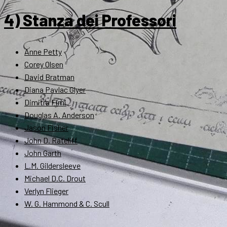
4) Stanza dei Professori
Anne Petty
Corey Olsen
David Bratman
Diana Pavlac Glyer
Dimitra Fimi
Douglas A. Anderson
Jason Fisher
John D. Rateliff
John Garth
L.M. Gildersleeve
Michael D.C. Drout
Verlyn Flieger
W. G. Hammond & C. Scull