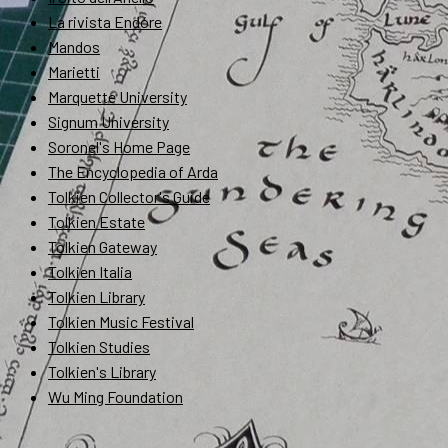
La rivista Endóre
Mandos
Marietti
Marquette University
Signum University
Soronel's Home Page
The Encyclopedia of Arda
Tolkien Collector's Guide
Tolkien Estate
Tolkien Gateway
Tolkien Italia
Tolkien Library
Tolkien Music Festival
Tolkien Studies
Tolkien's Library
Wu Ming Foundation