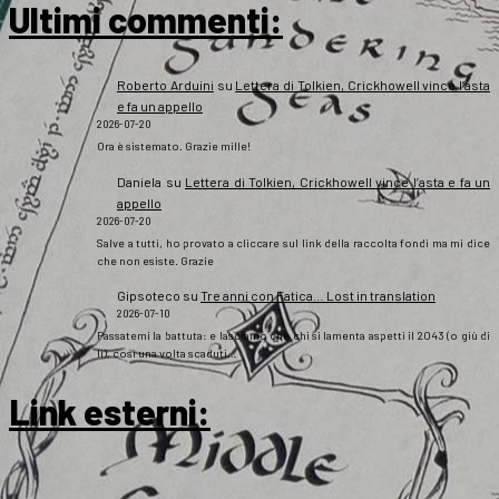
Ultimi commenti:
Roberto Arduini
su
Lettera di Tolkien, Crickhowell vince l’asta
e fa un appello
2026-07-20
Ora è sistemato. Grazie mille!
Daniela
su
Lettera di Tolkien, Crickhowell vince l’asta e fa un
appello
2026-07-20
Salve a tutti, ho provato a cliccare sul link della raccolta fondi ma mi dice
che non esiste. Grazie
Gipsoteco
su
Tre anni con Fatica… Lost in translation
2026-07-10
Passatemi la battuta: e lasciamo che chi si lamenta aspetti il 2043 (o giù di
lì), così una volta scaduti…
Link esterni
: