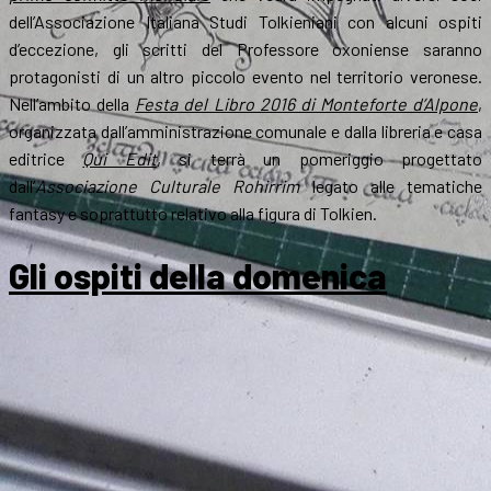
dell’Associazione Italiana Studi Tolkieniani con alcuni ospiti
d’eccezione, gli scritti del Professore oxoniense saranno
protagonisti di un altro piccolo evento nel territorio veronese.
Nell’ambito della
Festa del Libro 2016 di Monteforte d’Alpone
,
organizzata dall’amministrazione comunale e dalla libreria e casa
editrice
Qui Edit
, si terrà un pomeriggio progettato
dall’
Associazione Culturale Rohirrim
legato alle tematiche
fantasy e soprattutto relativo alla figura di Tolkien.
Gli ospiti della domenica