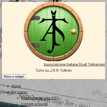
Vai
al
contenuto
Associazione Italiana Studi Tolkieniani
Tutto su J.R.R. Tolkien
Menu e widget
Home
Chi siamo
Redazione del sito AIST
Contatti e Social