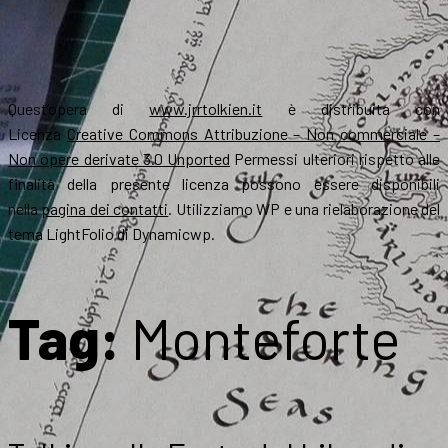
Quest’opera di
www.jrrtolkien.it
è distribuita con
Licenza
Creative Commons Attribuzione – Non commerciale –
Non opere derivate 3.0 Unported
Permessi ulteriori rispetto alle
finalità della presente licenza possono essere disponibili
nella
pagina dei contatti
. Utilizziamo WP e una rielaborazione del
tema LightFolio di Dynamicwp.
Tag:
Monteforte