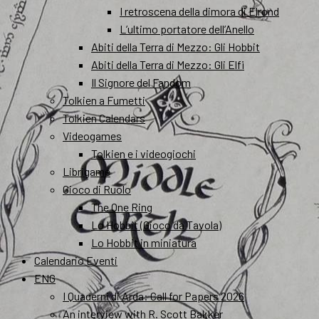
I retroscena della dimora di Elrond
L’ultimo portatore dell’Anello
Abiti della Terra di Mezzo: Gli Hobbit
Abiti della Terra di Mezzo: Gli Elfi
Il Signore del Fandom
Tolkien a Fumetti
Tolkien Calendars
Videogames
Tolkien e i videogiochi
Librigame
Gioco di Ruolo
The One Ring
Lo Hobbit (Gioco da Tavola)
Lo Hobbit in miniatura
Calendario Eventi
ENG
I Quaderni di Arda: Call for Papers 2026
An interview with R. Scott Bakker