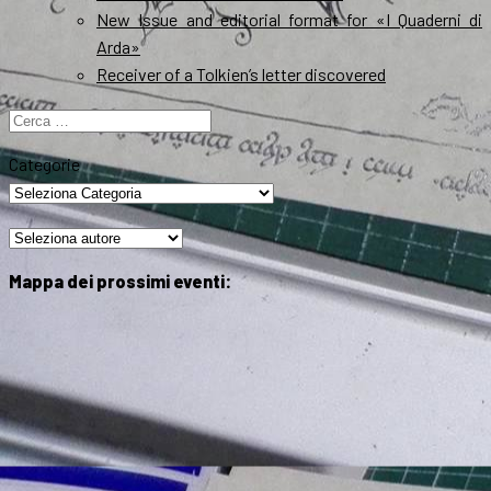
New Issue and editorial format for «I Quaderni di
Arda»
Receiver of a Tolkien’s letter discovered
Ricerca
per:
Categorie
Mappa dei prossimi eventi: