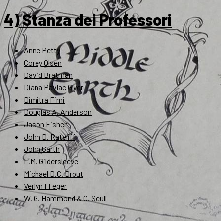
4) Stanza dei Professori
Anne Petty
Corey Olsen
David Bratman
Diana Pavlac Glyer
Dimitra Fimi
Douglas A. Anderson
Jason Fisher
John D. Rateliff
John Garth
L.M. Gildersleeve
Michael D.C. Drout
Verlyn Flieger
W. G. Hammond & C. Scull