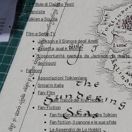
Le Pillole di Claudio Testi
Interviste
Tolkien a Scuola
Temi
Film e Serie-TV
Jackson e il Signore degli Anelli
Aspetta, qual è Thorin?
L’opportunità perduta da Jackson: la morte
dei nipoti
Fandom
Associazioni Tolkieniane
Smial in Italia
Fan-Film
Sulle Tracce dei Kiwi Hobbit
Fan-Fiction
Fan fiction, l’arte di seguire Tolkien
Fan fiction, il canone e le sue sfide
Le Appendici de Lo Hobbit