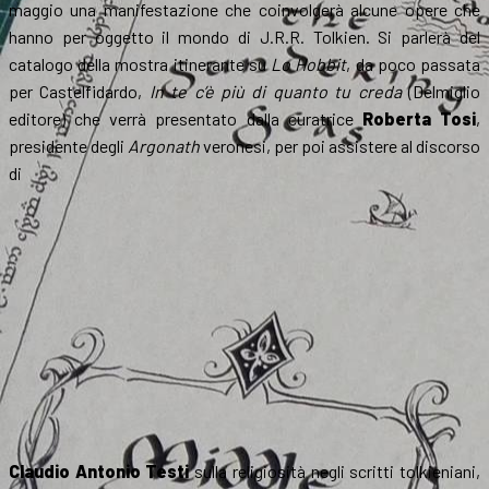
maggio una manifestazione che coinvolgerà alcune opere che
hanno per oggetto il mondo di J.R.R. Tolkien. Si parlerà del
catalogo della mostra itinerante su
Lo Hobbit
, da poco passata
per Castelfidardo,
In te c’è più di quanto tu creda
(Delmiglio
editore) che verrà presentato dalla curatrice
Roberta Tosi
,
presidente degli
Argonath
veronesi, per poi assistere al discorso
di
Claudio Antonio Testi
sulla religiosità negli scritti tolkieniani,