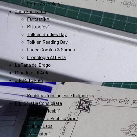
Come Associarsi
Cosa Facciamo
FantastikA
Mitopoiesi
Tolkien Studies Day
Tolkien Reading Day
Lucca Comics & Games
Cronologia Attività
La Tana del Drago
I Quaderni di Arda
J.R.R. Tolkien
La vita
Pubblicazioni Inglesi e Italiane
Bibliografia Consigliata
Saggi scaricabili
Convegni e Pubblicazioni
Tolkien Labs
Recensioni