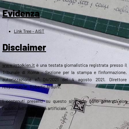
Evidenza
Link Tree – AIST
Disclaimer
www.jrrtolkien.it
è una testata giornalistica registrata presso il
Tribunale di Roma - Sezione per la stampa e l’informazione,
autorizzazione n° 04/2021 del 4 agosto 2021. Direttore
responsabile: Roberto Arduini.
I contenuti presenti su questo sito non sono generati con
l'ausilio dell'intelligenza artificiale.