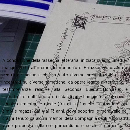
A conclusione della rassegna letteraria, iniziata questo lunedì (2
maggio 2016) all’interno del conosciuto Palazzo Vescovile nel
centro del paese e che ha visto diverse presentazioni di libri
incentrati su diverse tematiche, da opere legate al territorio a
testimonianze relative alla Seconda Guerra Mondiale, e
soprattutto molti laboratori didattici per bambini e ragazzi delle
scuole elementari e medie (fra gli altri quello “fantastico” per
bimbi e ragazzi dai 4 ai 13 anni, dove scoprire le meraviglie dei
draghi tenuto da alcuni membri della Compagnia degli Argonath)
viene proposta nelle ore pomeridiane e serali di domenica 6