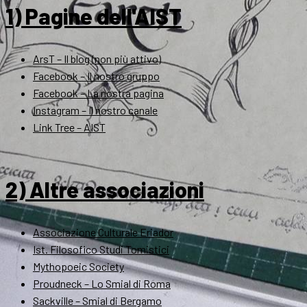
1) Pagine dell'AIST
ArsT – Il blog (non più attivo)
Facebook – Il nostro gruppo
Facebook – La nostra pagina
Instagram – Il nostro canale
Link Tree – AIST
2) Altre associazioni
Associazione Culturale Eriador
Ist. Filosofico Studi Tomistici
Mythopoeic Society
Proudneck – Lo Smial di Roma
Sackville – Smial di Bergamo