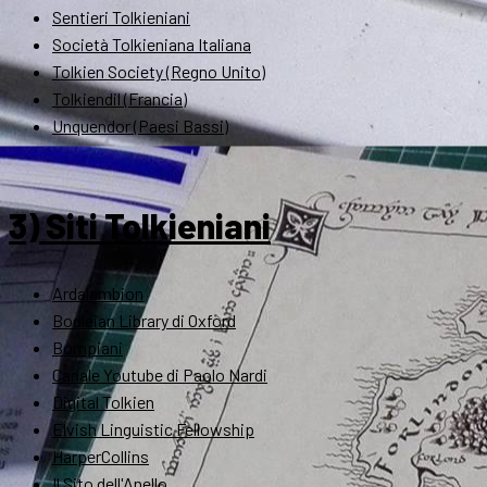
Sentieri Tolkieniani
Società Tolkieniana Italiana
Tolkien Society (Regno Unito)
Tolkiendil (Francia)
Unquendor (Paesi Bassi)
3) Siti Tolkieniani
Ardalambion
Bodleian Library di Oxford
Bompiani
Canale Youtube di Paolo Nardi
Digital Tolkien
Elvish Linguistic Fellowship
HarperCollins
Il Sito dell'Anello