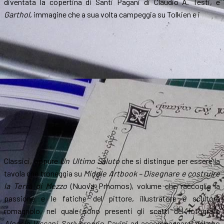
diventata la copertina di Santi Pagani di Claudio A. Testi, e
Garthol
, immagine che a sua volta campeggia su Tolkien e i
Classici, oppure
Un Ultimo Saluto
che si distingue per essere la
tavola che troneggia su
Middle Artbook – Disegnare e costruire
la Terra di Mezzo
(Nuova Prhomos), volume che raccoglie la
passione e le fatiche del pittore, illustratore e scultore
romagnolo, nel quale sono presenti gli scatti del fotografo
Alessio Vissani
. Sarà proprio Cavini ad accompagnarci nel suo