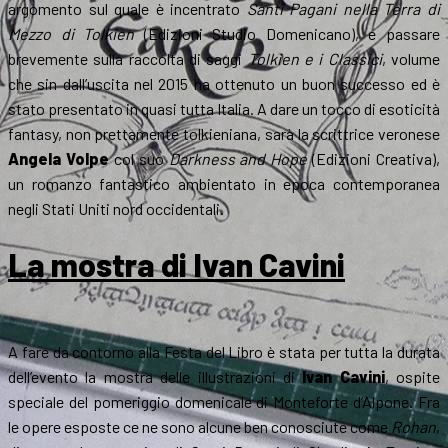
argomento sul quale è incentrato
Santi Pagani nella Terra di
Mezzo di Tolkien
(Edizioni Studio Domenicano), e passare
brevemente sulla raccolta di saggi
Tolkien e i Classici
, volume
che sin dall’uscita nel 2015 ha ottenuto un buon successo ed è
stato presentato in quasi tutta Italia. A dare un tocco di esoticità
fantasy, non prettamente tolkieniana, sarà la scrittrice veronese
Angela Volpe
col suo
Darkness and Hope
(Edizioni Creativa),
un romanzo fantastico ambientato in epoca contemporanea
negli Stati Uniti nord occidentali.
La mostra di Ivan Cavini
A fare da contorno alla Festa del Libro è stata per tutta la durata
dell’evento la mostra delle illustrazioni di
Ivan Cavini
, ospite
speciale del pomeriggio domenicale di Monteforte d’Alpone. Fra
le opere esposte ce ne sono alcune ben conosciute come
Rohan
,