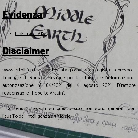
Evidenza
Link Tree – AIST
Disclaimer
www.jrrtolkien.it
è una testata giornalistica registrata presso il
Tribunale di Roma - Sezione per la stampa e l’informazione,
autorizzazione n° 04/2021 del 4 agosto 2021. Direttore
responsabile: Roberto Arduini.
I contenuti presenti su questo sito non sono generati con
l'ausilio dell'intelligenza artificiale.