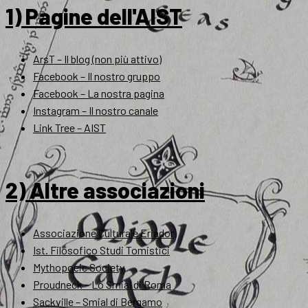
1) Pagine dell'AIST
ArsT – Il blog (non più attivo)
Facebook – Il nostro gruppo
Facebook – La nostra pagina
Instagram – Il nostro canale
Link Tree – AIST
2) Altre associazioni
Associazione Culturale Eriador
Ist. Filosofico Studi Tomistici
Mythopoeic Society
Proudneck – Lo Smial di Roma
Sackville – Smial di Bergamo