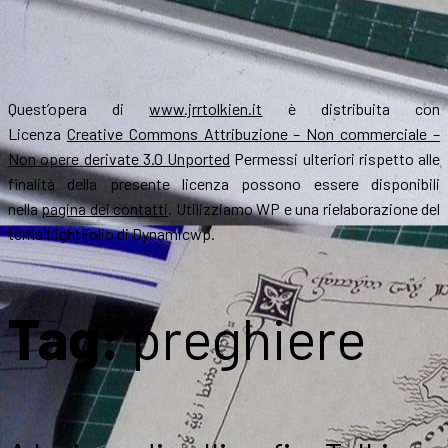
Quest’opera di
www.jrrtolkien.it
è distribuita con
Licenza
Creative Commons Attribuzione – Non commerciale –
Non opere derivate 3.0 Unported
Permessi ulteriori rispetto alle
finalità della presente licenza possono essere disponibili
nella
pagina dei contatti
. Utilizziamo WP e una rielaborazione del
tema LightFolio di Dynamicwp.
Tag:
preghiere