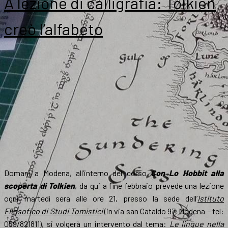
A lezione di calligrafia: Tolkien
creò l’alfabeto
Domani a Modena, all’interno del corso
Con Lo Hobbit alla
scoperta di Tolkien
, da qui a fine febbraio prevede una lezione
ogni martedì sera alle ore 21, presso la sede dell’
Istituto
Filosofico di Studi Tomistici
(in via san Cataldo 97, Modena – tel:
059/821811), si volgerà un intervento dal tema:
Le lingue nella