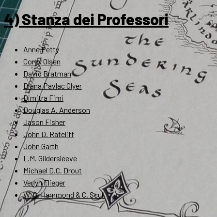
4) Stanza dei Professori
Anne Petty
Corey Olsen
David Bratman
Diana Pavlac Glyer
Dimitra Fimi
Douglas A. Anderson
Jason Fisher
John D. Rateliff
John Garth
L.M. Gildersleeve
Michael D.C. Drout
Verlyn Flieger
W. G. Hammond & C. Scull