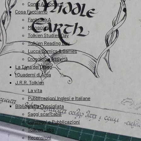
Come Associarsi
Cosa Facciamo
FantastikA
Mitopoiesi
Tolkien Studies Day
Tolkien Reading Day
Lucca Comics & Games
Cronologia Attività
La Tana del Drago
I Quaderni di Arda
J.R.R. Tolkien
La vita
Pubblicazioni Inglesi e Italiane
Bibliografia Consigliata
Saggi scaricabili
Convegni e Pubblicazioni
Tolkien Labs
Recensioni