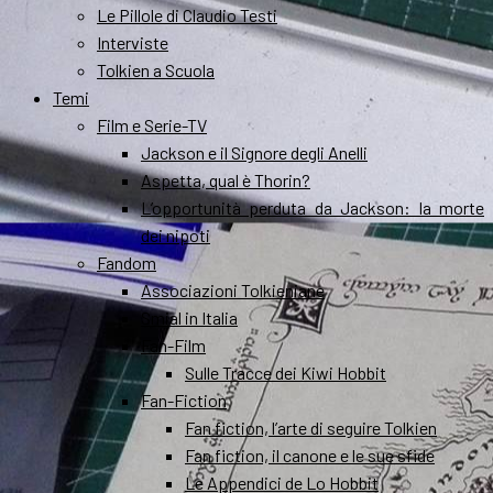
Le Pillole di Claudio Testi
Interviste
Tolkien a Scuola
Temi
Film e Serie-TV
Jackson e il Signore degli Anelli
Aspetta, qual è Thorin?
L’opportunità perduta da Jackson: la morte
dei nipoti
Fandom
Associazioni Tolkieniane
Smial in Italia
Fan-Film
Sulle Tracce dei Kiwi Hobbit
Fan-Fiction
Fan fiction, l’arte di seguire Tolkien
Fan fiction, il canone e le sue sfide
Le Appendici de Lo Hobbit