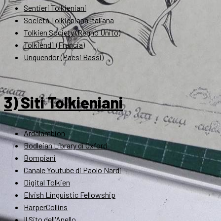
Sentieri Tolkieniani
Società Tolkieniana Italiana
Tolkien Society (Regno Unito)
Tolkiendil (Francia)
Unquendor (Paesi Bassi)
3) Siti Tolkieniani
Ardalambion
Bodleian Library di Oxford
Bompiani
Canale Youtube di Paolo Nardi
Digital Tolkien
Elvish Linguistic Fellowship
HarperCollins
Il Sito dell'Anello