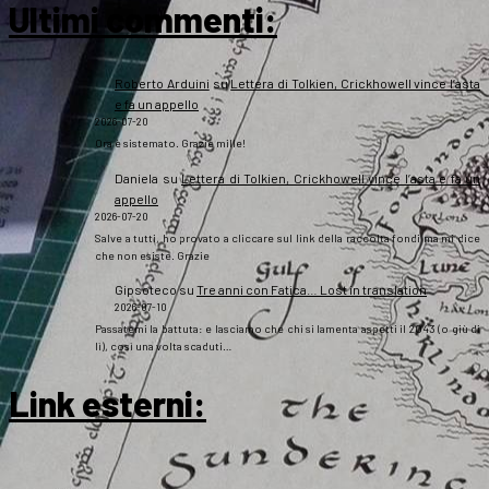
Ultimi commenti:
Roberto Arduini
su
Lettera di Tolkien, Crickhowell vince l’asta
e fa un appello
2026-07-20
Ora è sistemato. Grazie mille!
Daniela
su
Lettera di Tolkien, Crickhowell vince l’asta e fa un
appello
2026-07-20
Salve a tutti, ho provato a cliccare sul link della raccolta fondi ma mi dice
che non esiste. Grazie
Gipsoteco
su
Tre anni con Fatica… Lost in translation
2026-07-10
Passatemi la battuta: e lasciamo che chi si lamenta aspetti il 2043 (o giù di
lì), così una volta scaduti…
Link esterni
: