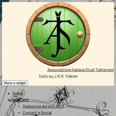
Vai
al
contenuto
Associazione Italiana Studi Tolkieniani
Tutto su J.R.R. Tolkien
Menu e widget
Home
Chi siamo
Redazione del sito AIST
Contatti e Social