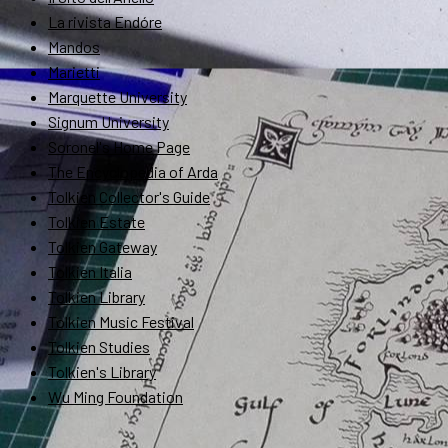
La rivista Endóre
Mandos
Marietti
Marquette University
Signum University
Soronel's Home Page
The Encyclopedia of Arda
Tolkien Collector's Guide
Tolkien Estate
Tolkien Gateway
Tolkien Italia
Tolkien Library
Tolkien Music Festival
Tolkien Studies
Tolkien's Library
Wu Ming Foundation