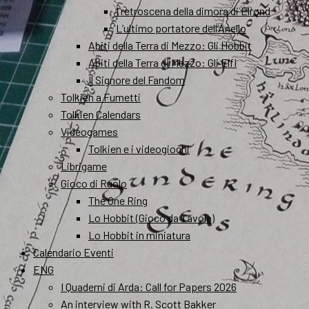
I retroscena della dimora di Elrond
L’ultimo portatore dell’Anello
Abiti della Terra di Mezzo: Gli Hobbit
Abiti della Terra di Mezzo: Gli Elfi
Il Signore del Fandom
Tolkien a Fumetti
Tolkien Calendars
Videogames
Tolkien e i videogiochi
Librigame
Gioco di Ruolo
The One Ring
Lo Hobbit (Gioco da Tavola)
Lo Hobbit in miniatura
Calendario Eventi
ENG
I Quaderni di Arda: Call for Papers 2026
An interview with R. Scott Bakker