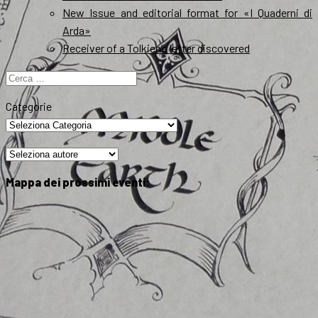
New Issue and editorial format for «I Quaderni di
Arda»
Receiver of a Tolkien’s letter discovered
Ricerca
per:
Categorie
Mappa dei prossimi eventi: