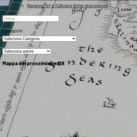
Receiver of a Tolkien’s letter discovered
Ricerca
per:
Categorie
Mappa dei prossimi eventi: