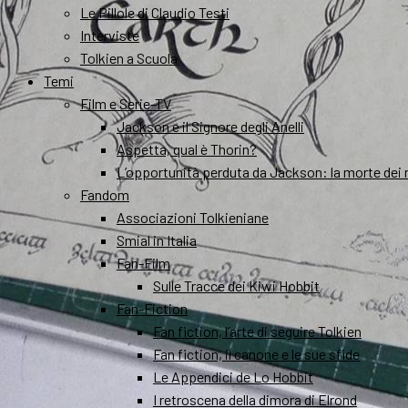
Le Pillole di Claudio Testi
Interviste
Tolkien a Scuola
Temi
Film e Serie-TV
Jackson e il Signore degli Anelli
Aspetta, qual è Thorin?
L’opportunità perduta da Jackson: la morte dei 
Fandom
Associazioni Tolkieniane
Smial in Italia
Fan-Film
Sulle Tracce dei Kiwi Hobbit
Fan-Fiction
Fan fiction, l’arte di seguire Tolkien
Fan fiction, il canone e le sue sfide
Le Appendici de Lo Hobbit
I retroscena della dimora di Elrond