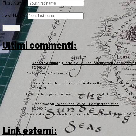
First Name:
Last Name:
Ultimi commenti:
Roberto Arduini
su
Lettera di Tolkien, Crickhowell vince l’asta e 
2026-07-20
Ora è sistemato. Grazie mille!
Daniela
su
Lettera di Tolkien, Crickhowell vince l’asta e fa un app
2026-07-20
Salve a tutti, ho provato a cliccare sul link della raccolta fondi ma mi dice c
Gipsoteco
su
Tre anni con Fatica… Lost in translation
2026-07-10
Passatemi la battuta: e lasciamo che chi si lamenta aspetti il 2043 (o giù di lì
Link esterni
: