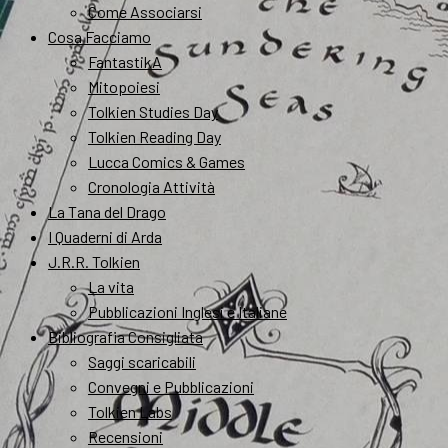
Come Associarsi
Cosa Facciamo
FantastikA
Mitopoiesi
Tolkien Studies Day
Tolkien Reading Day
Lucca Comics & Games
Cronologia Attività
La Tana del Drago
I Quaderni di Arda
J.R.R. Tolkien
La vita
Pubblicazioni Inglesi e Italiane
Bibliografia Consigliata
Saggi scaricabili
Convegni e Pubblicazioni
Tolkien Labs
Recensioni