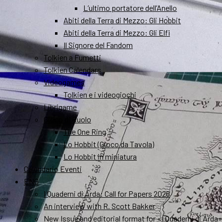
L’ultimo portatore dell’Anello
Abiti della Terra di Mezzo: Gli Hobbit
Abiti della Terra di Mezzo: Gli Elfi
Il Signore del Fandom
Tolkien a Fumetti
Tolkien Calendars
Videogames
Tolkien e i videogiochi
Librigame
Gioco di Ruolo
The One Ring
Lo Hobbit (Gioco da Tavola)
Lo Hobbit in miniatura
Calendario Eventi
ENG
I Quaderni di Arda: Call for Papers 2026
An interview with R. Scott Bakker
New Issue and editorial format for «I Quaderni di Arda