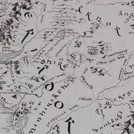
fa un appello
ello
he non esiste. Grazie
), così una volta scaduti…