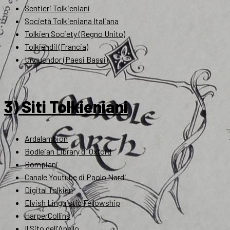
Sentieri Tolkieniani
Società Tolkieniana Italiana
Tolkien Society (Regno Unito)
Tolkiendil (Francia)
Unquendor (Paesi Bassi)
3) Siti Tolkieniani
Ardalambion
Bodleian Library di Oxford
Bompiani
Canale Youtube di Paolo Nardi
Digital Tolkien
Elvish Linguistic Fellowship
HarperCollins
Il Sito dell'Anello