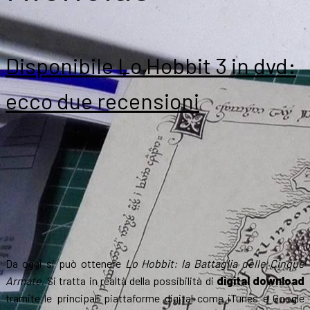
Disponibile Lo Hobbit 3 in dvd:
ecco due recensioni
Da oggi si può ottenere
Lo Hobbit: la Battaglia delle Cinque
Armate
. Si tratta in realtà della possibilità di
digital download
tramite le principali piattaforme digital come iTunes e Google