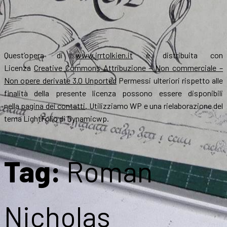
Quest’opera di
www.jrrtolkien.it
è distribuita con
Licenza
Creative Commons Attribuzione – Non commerciale –
Non opere derivate 3.0 Unported
Permessi ulteriori rispetto alle
finalità della presente licenza possono essere disponibili
nella
pagina dei contatti
. Utilizziamo WP e una rielaborazione del
tema LightFolio di Dynamicwp.
Tag:
Roman
Nicholas