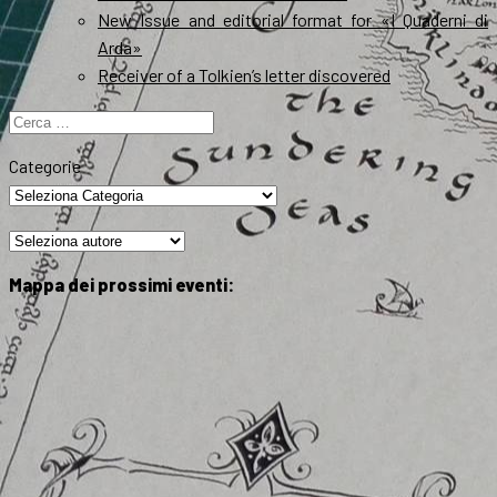
New Issue and editorial format for «I Quaderni di
Arda»
Receiver of a Tolkien’s letter discovered
Ricerca
per:
Categorie
Mappa dei prossimi eventi: