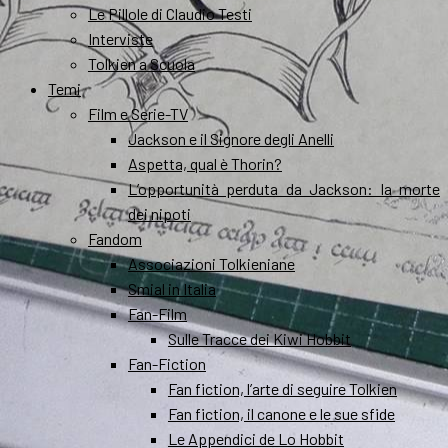
Le Pillole di Claudio Testi
Interviste
Tolkien a Scuola
Temi
Film e Serie-TV
Jackson e il Signore degli Anelli
Aspetta, qual è Thorin?
L’opportunità perduta da Jackson: la morte
dei nipoti
Fandom
Associazioni Tolkieniane
Smial in Italia
Fan-Film
Sulle Tracce dei Kiwi Hobbit
Fan-Fiction
Fan fiction, l’arte di seguire Tolkien
Fan fiction, il canone e le sue sfide
Le Appendici de Lo Hobbit