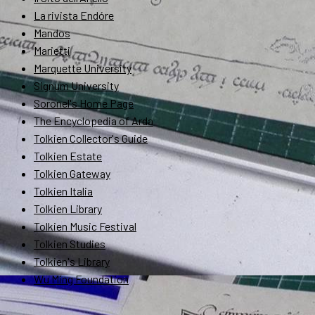
La rivista Endóre
Mandos
Marietti
Marquette University
Signum University
Soronel's Home Page
The Encyclopedia of Arda
Tolkien Collector's Guide
Tolkien Estate
Tolkien Gateway
Tolkien Italia
Tolkien Library
Tolkien Music Festival
Tolkien Studies
Tolkien's Library
Wu Ming Foundation