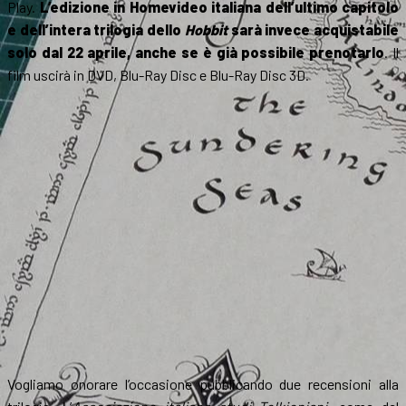
Play.
L’edizione in Homevideo italiana dell’ultimo capitolo
e dell’intera trilogia dello
Hobbit
sarà invece acquistabile
solo dal 22 aprile, anche se è già possibile prenotarlo
. Il
film uscirà in DVD, Blu-Ray Disc e Blu-Ray Disc 3D.
Vogliamo onorare l’occasione pubblicando due recensioni alla