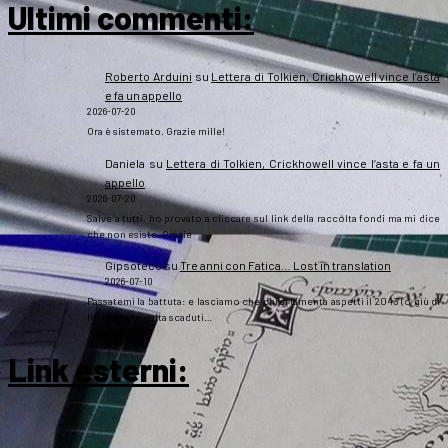
Ultimi commenti:
Roberto Arduini
su
Lettera di Tolkien, Crickhowell vince l’asta
e fa un appello
2026-07-20
Ora è sistemato. Grazie mille!
Daniela
su
Lettera di Tolkien, Crickhowell vince l’asta e fa un
appello
2026-07-20
Salve a tutti, ho provato a cliccare sul link della raccolta fondi ma mi dice
che non esiste. Grazie
Gipsoteco
su
Tre anni con Fatica… Lost in translation
2026-07-10
Passatemi la battuta: e lasciamo che chi si lamenta aspetti il 2043 (o giù di
lì), così una volta scaduti…
Link esterni
: