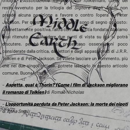
trilogia. L’
Associazione italiana studi Tolkieniani
, come del
resto avvenuto per la trilogia del
Signore degli Anelli
, non
prende alcuna posizione a favore o contro l’opera di Peter
Jackson. Per questo le due recensioni sono di segno opposto:
una nettamente positiva, l’altra con una critica fondata. Abbiamo
così ritenuto di diffondere due punti di vista su cui si potrà
discutere, perché entrambi presentano osservazioni poco
considerate dalla critica, dai lettori e dagli appassionati di J.R.R.
Tolkien e di Peter Jackson. Se volete lasciare un commento, più
che nei due singoli articoli, potrete lasciarlo in questo articolo
comune. Buona lettura!
–
Aspetta, qual è Thorin? (Come i film di Jackson migliorano
il romanzo di Tolkien)
di
Roman Nicholas
–
L’opportunità perduta da Peter Jackson: la morte dei nipoti
di
Anna Smol
.