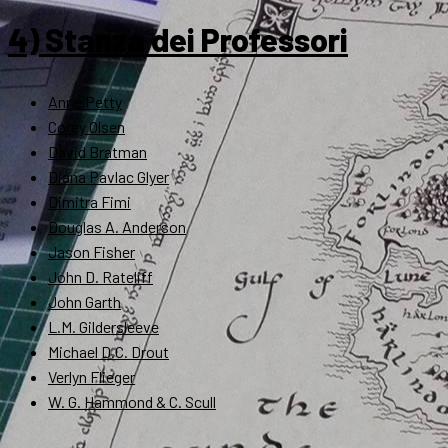
4) Stanza dei Professori
Anne Petty
Corey Olsen
David Bratman
Diana Pavlac Glyer
Dimitra Fimi
Douglas A. Anderson
Jason Fisher
John D. Rateliff
John Garth
L.M. Gildersleeve
Michael D.C. Drout
Verlyn Flieger
W. G. Hammond & C. Scull