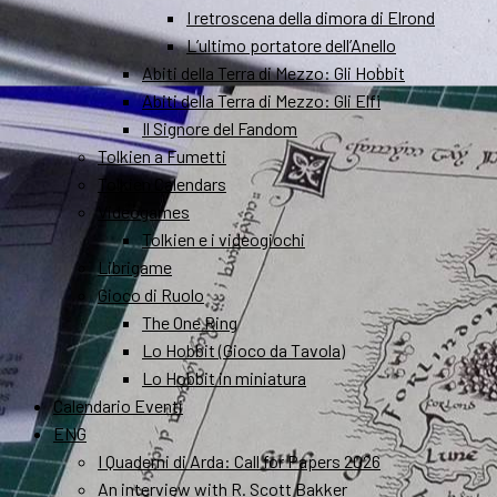
I retroscena della dimora di Elrond
L’ultimo portatore dell’Anello
Abiti della Terra di Mezzo: Gli Hobbit
Abiti della Terra di Mezzo: Gli Elfi
Il Signore del Fandom
Tolkien a Fumetti
Tolkien Calendars
Videogames
Tolkien e i videogiochi
Librigame
Gioco di Ruolo
The One Ring
Lo Hobbit (Gioco da Tavola)
Lo Hobbit in miniatura
Calendario Eventi
ENG
I Quaderni di Arda: Call for Papers 2026
An interview with R. Scott Bakker