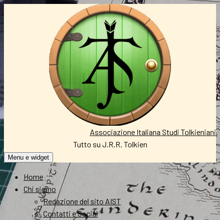
Vai
al
contenuto
Associazione Italiana Studi Tolkieniani
Tutto su J.R.R. Tolkien
Menu e widget
Home
Chi siamo
Redazione del sito AIST
Contatti e Social