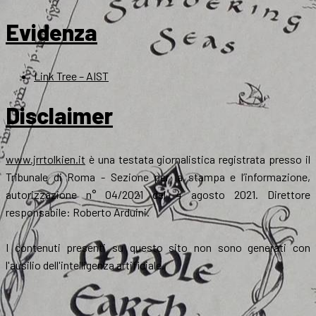
Evidenza
Link Tree – AIST
Disclaimer
www.jrrtolkien.it
è una testata giornalistica registrata presso il
Tribunale di Roma - Sezione per la stampa e l’informazione,
autorizzazione n° 04/2021 del 4 agosto 2021. Direttore
responsabile: Roberto Arduini.
I contenuti presenti su questo sito non sono generati con
l'ausilio dell'intelligenza artificiale.