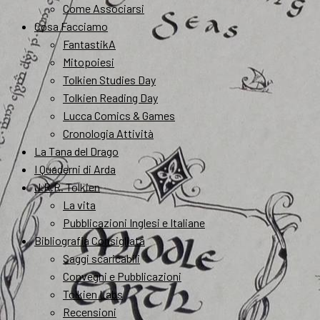
Come Associarsi
Cosa Facciamo
FantastikA
Mitopoiesi
Tolkien Studies Day
Tolkien Reading Day
Lucca Comics & Games
Cronologia Attività
La Tana del Drago
I Quaderni di Arda
J.R.R. Tolkien
La vita
Pubblicazioni Inglesi e Italiane
Bibliografia Consigliata
Saggi scaricabili
Convegni e Pubblicazioni
Tolkien Labs
Recensioni