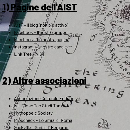
1) Pagine dell'AIST
ArsT – Il blog (non più attivo)
Facebook – Il nostro gruppo
Facebook – La nostra pagina
Instagram – Il nostro canale
Link Tree – AIST
2) Altre associazioni
Associazione Culturale Eriador
Ist. Filosofico Studi Tomistici
Mythopoeic Society
Proudneck – Lo Smial di Roma
Sackville – Smial di Bergamo