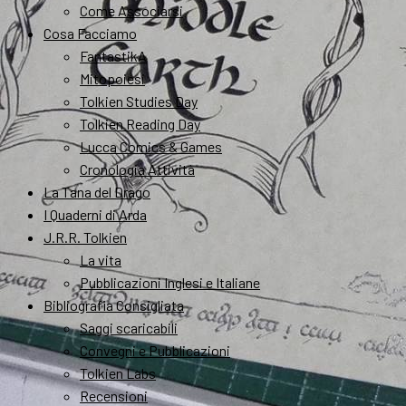
Come Associarsi
Cosa Facciamo
FantastikA
Mitopoiesi
Tolkien Studies Day
Tolkien Reading Day
Lucca Comics & Games
Cronologia Attività
La Tana del Drago
I Quaderni di Arda
J.R.R. Tolkien
La vita
Pubblicazioni Inglesi e Italiane
Bibliografia Consigliata
Saggi scaricabili
Convegni e Pubblicazioni
Tolkien Labs
Recensioni