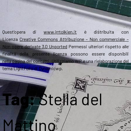
Quest’opera di
www.jrrtolkien.it
è distribuita con
Licenza
Creative Commons Attribuzione – Non commerciale –
Non opere derivate 3.0 Unported
Permessi ulteriori rispetto alle
finalità della presente licenza possono essere disponibili
nella
pagina dei contatti
. Utilizziamo WP e una rielaborazione del
tema LightFolio di Dynamicwp.
Tag:
Stella del
Mattino