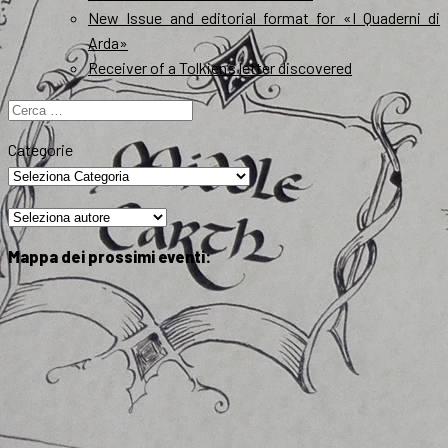
New Issue and editorial format for «I Quaderni di
Arda»
Receiver of a Tolkien’s letter discovered
Ricerca
per:
Categorie
Mappa dei prossimi eventi: