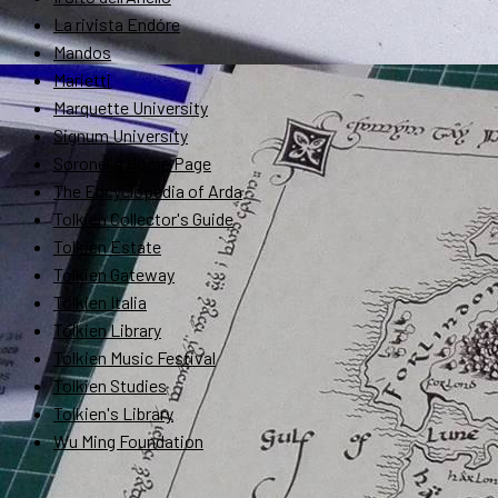
La rivista Endóre
Mandos
Marietti
Marquette University
Signum University
Soronel's Home Page
The Encyclopedia of Arda
Tolkien Collector's Guide
Tolkien Estate
Tolkien Gateway
Tolkien Italia
Tolkien Library
Tolkien Music Festival
Tolkien Studies
Tolkien's Library
Wu Ming Foundation