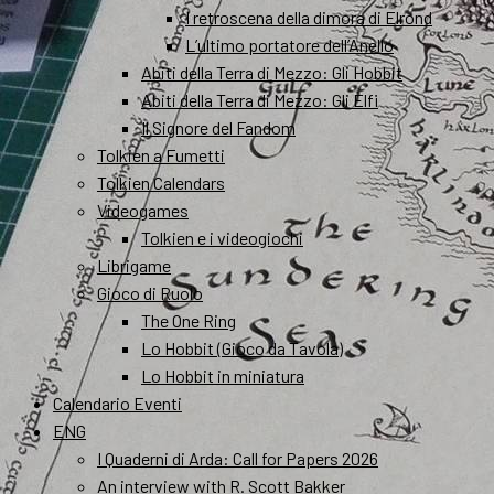
I retroscena della dimora di Elrond
L’ultimo portatore dell’Anello
Abiti della Terra di Mezzo: Gli Hobbit
Abiti della Terra di Mezzo: Gli Elfi
Il Signore del Fandom
Tolkien a Fumetti
Tolkien Calendars
Videogames
Tolkien e i videogiochi
Librigame
Gioco di Ruolo
The One Ring
Lo Hobbit (Gioco da Tavola)
Lo Hobbit in miniatura
Calendario Eventi
ENG
I Quaderni di Arda: Call for Papers 2026
An interview with R. Scott Bakker