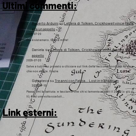
Ultimi commenti:
Roberto Arduini
su
Lettera di Tolkien, Crickhowell vince l’asta
e fa un appello
2026-07-20
Ora è sistemato. Grazie mille!
Daniela
su
Lettera di Tolkien, Crickhowell vince l’asta e fa un
appello
2026-07-20
Salve a tutti, ho provato a cliccare sul link della raccolta fondi ma mi dice
che non esiste. Grazie
Gipsoteco
su
Tre anni con Fatica… Lost in translation
2026-07-10
Passatemi la battuta: e lasciamo che chi si lamenta aspetti il 2043 (o giù di
lì), così una volta scaduti…
Link esterni
: