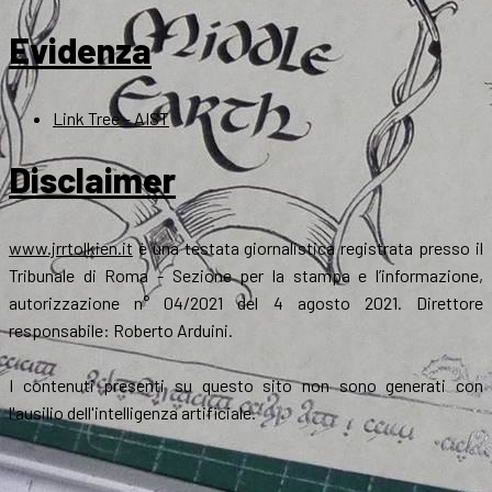
Evidenza
Link Tree – AIST
Disclaimer
www.jrrtolkien.it
è una testata giornalistica registrata presso il
Tribunale di Roma - Sezione per la stampa e l’informazione,
autorizzazione n° 04/2021 del 4 agosto 2021. Direttore
responsabile: Roberto Arduini.
I contenuti presenti su questo sito non sono generati con
l'ausilio dell'intelligenza artificiale.