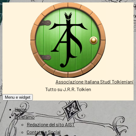
Vai
al
contenuto
Associazione Italiana Studi Tolkieniani
Tutto su J.R.R. Tolkien
Menu e widget
Home
Chi siamo
Redazione del sito AIST
Contatti e Social