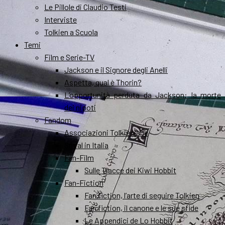
Le Pillole di Claudio Testi
Interviste
Tolkien a Scuola
Temi
Film e Serie-TV
Jackson e il Signore degli Anelli
Aspetta, qual è Thorin?
L’opportunità perduta da Jackson: la morte
dei nipoti
Fandom
Associazioni Tolkieniane
Smial in Italia
Fan-Film
Sulle Tracce dei Kiwi Hobbit
Fan-Fiction
Fan fiction, l’arte di seguire Tolkien
Fan fiction, il canone e le sue sfide
Le Appendici de Lo Hobbit