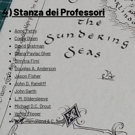
4) Stanza dei Professori
Anne Petty
Corey Olsen
David Bratman
Diana Pavlac Glyer
Dimitra Fimi
Douglas A. Anderson
Jason Fisher
John D. Rateliff
John Garth
L.M. Gildersleeve
Michael D.C. Drout
Verlyn Flieger
W. G. Hammond & C. Scull