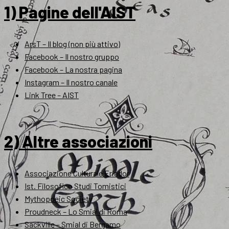
1) Pagine dell'AIST
ArsT – Il blog (non più attivo)
Facebook – Il nostro gruppo
Facebook – La nostra pagina
Instagram – Il nostro canale
Link Tree – AIST
2) Altre associazioni
Associazione Culturale Eriador
Ist. Filosofico Studi Tomistici
Mythopoeic Society
Proudneck – Lo Smial di Roma
Sackville – Smial di Bergamo