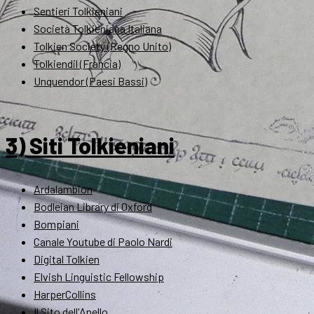
Sentieri Tolkieniani
Società Tolkieniana Italiana
Tolkien Society (Regno Unito)
Tolkiendil (Francia)
Unquendor (Paesi Bassi)
3) Siti Tolkieniani
Ardalambion
Bodleian Library di Oxford
Bompiani
Canale Youtube di Paolo Nardi
Digital Tolkien
Elvish Linguistic Fellowship
HarperCollins
Il Sito dell'Anello