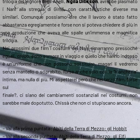
trilogia del Signore degli Anelli,
Ngila Dickson
, avrebbe plasmato
i Nani alla stregua di Gimli, con caratteristiche diverse ma
similari. Comunque possiamo dire che il lavoro è stato fatto
abbastanza egregiamente e forse non si poteva chiedere di più in
una produzione che aveva alle spalle un’immensa e magnifica
trilogia.
Nei prossimi due film i costumi dei Nani rimarranno pressoché
eguali, credo, sono sempre in viaggio e quello che hanno indosso
è un’uniforme che non possono sostituire, magari li vedremo
senza mantello o soprabito, forse anche solo con la “biancheria”
intima, ma nulla di più. Mi aspetterei però che nel terzo film, forse
sul
finale?, ci siano dei cambiamenti sostanziali nei costumi, non
sarebbe male dopotutto. Chissà che non ci stupiscano ancora.
– Vai alla prima puntata:
Abiti della Terra di Mezzo: gli Hobbit
– Vai alla seconda puntata:
Abiti della Terra di Mezzo: gli Elfi