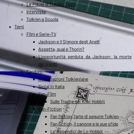
Le Pillole di Claudio Testi
Interviste
Tolkien a Scuola
Temi
Film e Serie-TV
Jackson e il Signore degli Anelli
Aspetta, qual è Thorin?
L’opportunità perduta da Jackson: la morte
dei nipoti
Fandom
Associazioni Tolkieniane
Smial in Italia
Fan-Film
Sulle Tracce dei Kiwi Hobbit
Fan-Fiction
Fan fiction, l’arte di seguire Tolkien
Fan fiction, il canone e le sue sfide
Le Appendici de Lo Hobbit