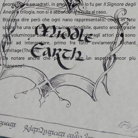
geometrici e squadrati, in pratica come lo fu per
Il Signore degli
Anelli
la trilogia, non si è abbandonato nulla al caso.
Bisogna dire però che ogni nano rappresentato, come in foto
sopra, ha una caratteristica inconfondibile, questo anche grazie
alle voluminose barbe e capelli, ma anche agli attori che sono
bravi ad interpretare, primo fra tutti ovviamente Richard
Armitage (Thorin).
Da notare anche che per dare loro un aspetto ancor più
”nanesco”
,