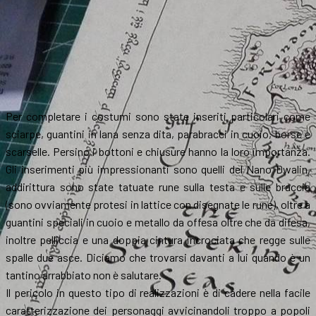
Per completare i costumi sono state inseriti particolari come
sciarpe, guantini in lana senza dita, parabracci in cuoio, borse e
scarselle. Persino i bottoni e chiusure hanno la loro importanza.
Gli inserimenti più impressionanti sono quelli del Nano Dwalin,
addirittura sono state tatuate rune sulla testa e sulle braccia
(sono ovviamente protesi in lattice con disegnate le rune), oltre a
guantini speciali in cuoio e metallo da offesa oltre che da difesa,
inoltre pelliccia e una doppia cintura incrociata che regge sulle
spalle due asce. Diciamo che trovarsi davanti a lui quando è un
tantino arrabbiato non è salutare.
Il pericolo in questo tipo di realizzazioni è di cadere nella facile
caratterizzazione dei personaggi avvicinandoli troppo a popoli