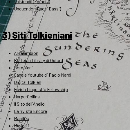
Tolkiendil (Francia)
Unquendor (Paesi Bassi)
3) Siti Tolkieniani
Ardalambion
Bodleian Library di Oxford
Bompiani
Canale Youtube di Paolo Nardi
Digital Tolkien
Elvish Linguistic Fellowship
HarperCollins
Il Sito dell'Anello
La rivista Endóre
Mandos
Marietti