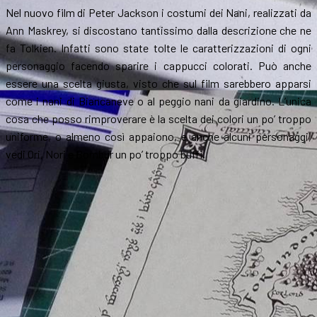
Nel nuovo film di Peter Jackson i costumi dei Nani, realizzati da
Ann Maskrey, si discostano tantissimo dalla descrizione che ne
fa Tolkien. Infatti sono state tolte le caratterizzazioni di ogni
personaggio facendo sparire i cappucci colorati. Può anche
essere una scelta giusta, visto che sul film sarebbero apparsi
come i nani di Biancaneve o al peggio nani da giardino. L’unica
cosa che posso rimproverare è la scelta dei colori un po’ troppo
uniforme, o almeno così appaiono, e anche alcuni personaggi,
vedi Ori, Nori e Bombur un po’ troppo buffi.