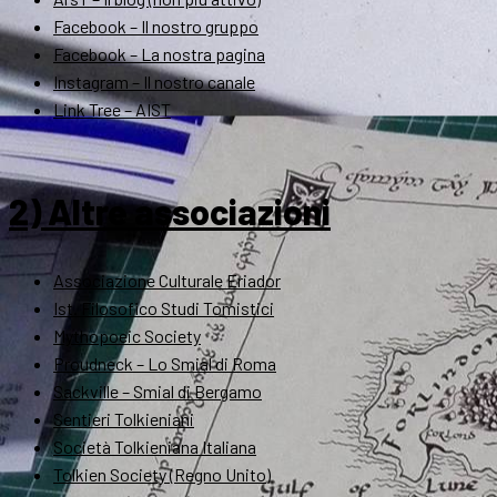
Facebook – Il nostro gruppo
Facebook – La nostra pagina
Instagram – Il nostro canale
Link Tree – AIST
2) Altre associazioni
Associazione Culturale Eriador
Ist. Filosofico Studi Tomistici
Mythopoeic Society
Proudneck – Lo Smial di Roma
Sackville – Smial di Bergamo
Sentieri Tolkieniani
Società Tolkieniana Italiana
Tolkien Society (Regno Unito)