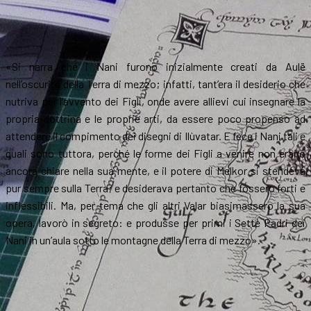
«Si narra che i Nani furono inizialmente creati da Aulë
nell’oscurità della Terra di mezzo; infatti, tant’era il desiderio che
nutriva per l’avvento dei Figli, onde avere allievi cui insegnare la
propria dottrina e le proprie arti, da essere poco propenso ad
attendere il compimento dei disegni di Ilùvatar. E fece i Nani tali e
quali sono tuttora, perché le forme dei Figli a venire non erano
ancora chiare nella sua mente, e il potere di Melkor si stendeva
pur sempre sulla Terra; e desiderava pertanto che fossero forti e
inflessibili. Ma, per tema che gli altri Valar biasimassero la sua
opera, lavorò in segreto: e produsse per primi i Sette Padri dei
Nani in un’aula sotto le montagne della Terra di mezzo».