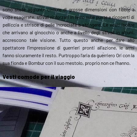
sono state aggiunte cinture di grosse dimensioni con fibbie a
volte esagerate, stivali rinforzati in ferro sulle punte e ricoperti di
pelliccia e strisce di pelle incrociate a stringere. Le vesti inoltre
che arrivano al ginocchio o anche a livello degli stivali in alcuni,
accrescono tale visione. Tutto questo anche per dare allo
spettatore l’impressione di guerrieri pronti all’azione, le armi
fanno sicuramente il resto. Purtroppo l’aria da guerriero Ori con la
sua fionda e Bombur con il suo mestolo, proprio non ce l’hanno.
Vesti comode per il viaggio