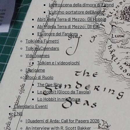
I retroscena della dimora di Elrond
L’ultimo portatore dell’Anello
Abiti della Terra di Mezzo: Gli Hobbit
Abiti della Terra di Mezzo: Gli Elfi
Il Signore del Fandom
Tolkien a Fumetti
Tolkien Calendars
Videogames
Tolkien e i videogiochi
Librigame
Gioco di Ruolo
The One Ring
Lo Hobbit (Gioco da Tavola)
Lo Hobbit in miniatura
Calendario Eventi
ENG
I Quaderni di Arda: Call for Papers 2026
An interview with R. Scott Bakker