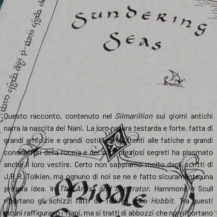
Questo racconto, contenuto nel
Silmarillion
sui giorni antichi
narra la nascita dei Nani. La loro natura testarda e forte, fatta di
grandi amicizie e grandi ostilità, resistenti alle fatiche e grandi
conoscitori della roccia e dei suoi preziosi segreti ha plasmato
anche il loro vestire. Certo non sappiamo molto dagli scritti di
J.R.R. Tolkien, ma ognuno di noi se ne è fatto sicuramente una
propria idea. In
The Artist and Illustrator
, Hammond e Scull
riportano gli schizzi fatti da Tolkien sullo
Hobbit
. Tra questi
alcuni raffigurano i Nani, ma si tratti di abbozzi che non riportano