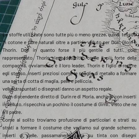
Le stoffe utilizzate sono tutte più o meno grezze, quindi tessuti
in cotone e fibre naturali oltre a parti in velluto per Dori, Gloin e
Thorin. Dori in quanto forse il più gentile di tutti, così
rappresentato. Thorin viene descritto come il più forte della
compagnia, ovviamente è il loro leader, Thorin è figlio di re e re
egli stesso, inserti preziosi come le scaglie di metallo a formare
una sorta di cotta di maglia, pelle e pelliccia,
velluti trapuntati o disegnati danno un aspetto regale.
Gloin discendente diretto di Durin re di Moria, anch’egli con inserti
in velluto, rispecchia un pochino il costume di Gimli, visto che ne
è il padre.
Come al solito troviamo profusione di particolari e strati su
strati a formare il costume che vediamo sul grande schermo,
inserti di pelle, passamanerie tinta su tinta con disegni