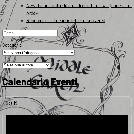
New Issue and editorial format for «I Quaderni di
Arda»
Receiver of a Tolkien’s letter discovered
Ricerca
per:
Categorie
Calendario Eventi
Set
19