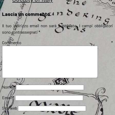
Lascia un commento
Il tuo indirizzo email non sarà pubblicato.
I campi obbligatori
sono contrassegnati
*
Commento
*
Nome
*
Email
*
Sito web