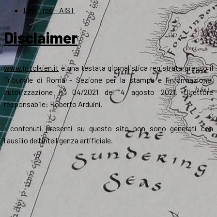
Link Tree – AIST
Disclaimer
www.jrrtolkien.it
è una testata giornalistica registrata presso il
Tribunale di Roma - Sezione per la stampa e l’informazione,
autorizzazione n° 04/2021 del 4 agosto 2021. Direttore
responsabile: Roberto Arduini.
I contenuti presenti su questo sito non sono generati con
l'ausilio dell'intelligenza artificiale.