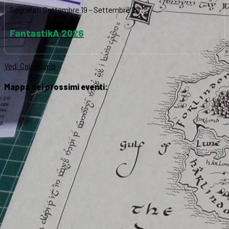
Segnalati
Settembre 19
-
Settembre 20
FantastikA 2026
Vedi Calendario
Mappa dei prossimi eventi: