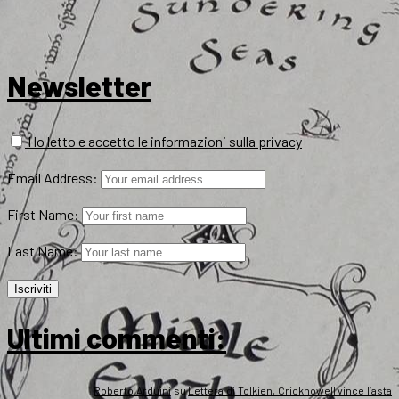
Newsletter
Ho letto e accetto le informazioni sulla privacy
Email Address:
First Name:
Last Name:
Ultimi commenti:
Roberto Arduini
su
Lettera di Tolkien, Crickhowell vince l’asta