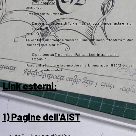
e fa un appello
2026-07-20
Ora è sistemato. Grazie mille!
Daniela
su
Lettera di Tolkien, Crickhowell vince l’asta e fa un
appello
2026-07-20
Salve a tutti, ho provato a cliccare sul link della raccolta fondi ma mi dice
che non esiste. Grazie
Gipsoteco
su
Tre anni con Fatica… Lost in translation
2026-07-10
Passatemi la battuta: e lasciamo che chi si lamenta aspetti il 2043 (o giù di
lì), così una volta scaduti…
Link esterni
:
1) Pagine dell'AIST
ArsT – Il blog (non più attivo)