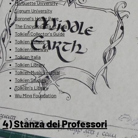
Marquette University
Signum University
Soronel's Home Page
The Encyclopedia of Arda
Tolkien Collector's Guide
Tolkien Estate
Tolkien Gateway
Tolkien Italia
Tolkien Library
Tolkien Music Festival
Tolkien Studies
Tolkien's Library
Wu Ming Foundation
4) Stanza dei Professori