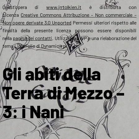
Quest’opera di
www.jrrtolkien.it
è distribuita con
Licenza
Creative Commons Attribuzione – Non commerciale –
Non opere derivate 3.0 Unported
Permessi ulteriori rispetto alle
finalità della presente licenza possono essere disponibili
nella
pagina dei contatti
. Utilizziamo WP e una rielaborazione del
tema LightFolio di Dynamicwp.
Gli abiti della
Terra di Mezzo –
3: i Nani