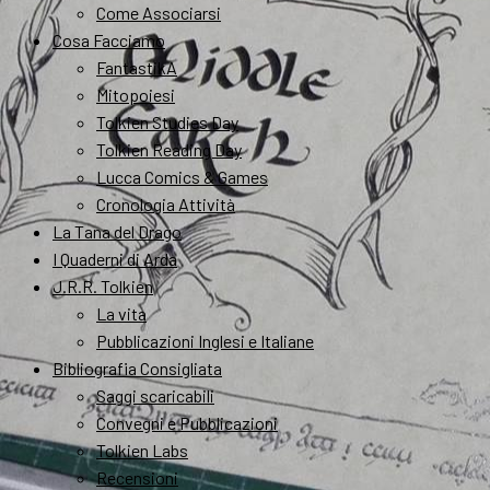
Come Associarsi
Cosa Facciamo
FantastikA
Mitopoiesi
Tolkien Studies Day
Tolkien Reading Day
Lucca Comics & Games
Cronologia Attività
La Tana del Drago
I Quaderni di Arda
J.R.R. Tolkien
La vita
Pubblicazioni Inglesi e Italiane
Bibliografia Consigliata
Saggi scaricabili
Convegni e Pubblicazioni
Tolkien Labs
Recensioni