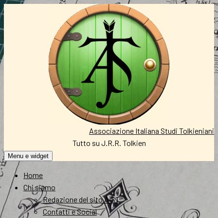
Vai
al
contenuto
Associazione Italiana Studi Tolkieniani
Tutto su J.R.R. Tolkien
Menu e widget
Home
Chi siamo
Redazione del sito AIST
Contatti e Social