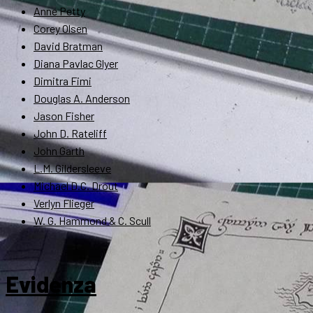
Anne Petty
Corey Olsen
David Bratman
Diana Pavlac Glyer
Dimitra Fimi
Douglas A. Anderson
Jason Fisher
John D. Rateliff
John Garth
L.M. Gildersleeve
Michael D.C. Drout
Verlyn Flieger
W. G. Hammond & C. Scull
Evidenza