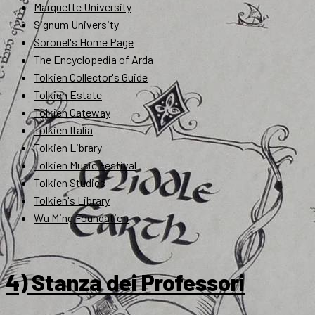
Marquette University
Signum University
Soronel's Home Page
The Encyclopedia of Arda
Tolkien Collector's Guide
Tolkien Estate
Tolkien Gateway
Tolkien Italia
Tolkien Library
Tolkien Music Festival
Tolkien Studies
Tolkien's Library
Wu Ming Foundation
4) Stanza dei Professori