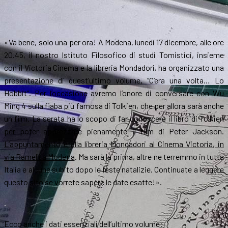
«Va bene, solo una per ora! A Modena, lunedì 17 dicembre, alle ore
20.45, il nostro Istituto Filosofico di studi Tomistici, insieme
con il Victoria Cinema e la libreria Mondadori, ha organizzato una
presentazione di quest’ultimo volume, “C’era una volta… Lo
Hobbit”. Per l’occasione avremo l’onore di conversare con Wu
Ming 4 sulla fiaba più famosa di Tolkien, che per allora sarà anche
un film. La serata ha lo scopo di far conoscere il libro di Tolkien
per poter apprezzare pienamente il film di Peter Jackson.
L’appuntamento è alla libreria Mondadori al Cinema Victoria, in
via Ramelli a Modena
. Ma sarà la prima, altre ne terremmo in tutta
Italia e alcune subito dopo le feste natalizie. Continuate a leggere
questo sito se vorrete sapere le date esatte!».
.
Ecco anche i dati essenziali dell’ultimo volume: