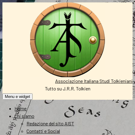
Vai
al
contenuto
Associazione Italiana Studi Tolkieniani
Tutto su J.R.R. Tolkien
Menu e widget
Home
Chi siamo
Redazione del sito AIST
Contatti e Social