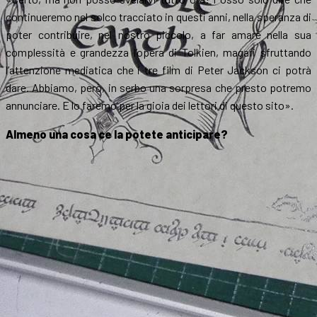
continueremo nel solco tracciato in questi anni, nella speranza di
poter contribuire, nel nostro piccolo, a far amare nella sua
complessità e grandezza l’opera di Tolkien, magari sfruttando
l’attenzione mediatica che i tre film di Peter Jackson ci potrà
dare. Abbiamo, però, in serbo una sorpresa che presto potremo
annunciare. E lo faremo per la gioia dei lettori di questo sito».
Almeno una cosa ce la potete anticipare?