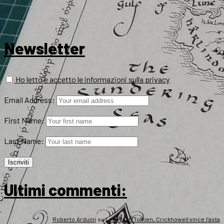
Newsletter
Ho letto e accetto le informazioni sulla privacy
Email Address:
First Name:
Last Name:
Ultimi commenti:
Roberto Arduini
su
Lettera di Tolkien, Crickhowell vince l’asta