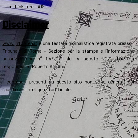
Link Tree – AIST
Disclaimer
www.jrrtolkien.it
è una testata giornalistica registrata presso il
Tribunale di Roma - Sezione per la stampa e l’informazione,
autorizzazione n° 04/2021 del 4 agosto 2021. Direttore
responsabile: Roberto Arduini.
I contenuti presenti su questo sito non sono generati con
l'ausilio dell'intelligenza artificiale.