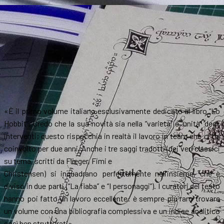
«È il primo volume italiano esclusivamente dedicato al libro “Lo
Hobbit”. Credo che la sua novità sia nella “varietà” e “unità” degli
interventi; questo rispecchia in realtà il lavoro in team che ci ha
coinvolto per due anni. Anche i tre saggi tradotti (dei veri classici
su tema, scritti da Flieger, Fimi e
Christensen) si inquadrano perfettamente nell’insieme, che è
diviso in due parti (“La fiaba” e “I personaggi”). I curatori del testo
hanno poi fatto un lavoro eccellente: è sempre più raro trovare
un volume con una bibliografia complessiva e un indice analitico
così ben strutturati».