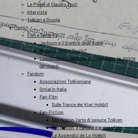
Le Pillole di Claudio Testi
Interviste
Tolkien a Scuola
Temi
Film e Serie-TV
Jackson e il Signore degli Anelli
Aspetta, qual è Thorin?
L’opportunità perduta da Jackson: la morte
dei nipoti
Fandom
Associazioni Tolkieniane
Smial in Italia
Fan-Film
Sulle Tracce dei Kiwi Hobbit
Fan-Fiction
Fan fiction, l’arte di seguire Tolkien
Fan fiction, il canone e le sue sfide
Le Appendici de Lo Hobbit