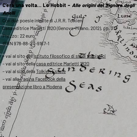
C’era una volta… Lo Hobbit –
Alle origini del Signore degli
Anelli
Con due poesie inedite di J.R.R. Tolkien
Casa editrice Marietti 1820 (Genova-Milano, 2012), pp. 312
Prezzo: 22 euro
ISBN 978-88-211-9167-1
– vai al sito dell’
Istituto filosofico di studi tomistici
– vai al sito della
casa editrice Marietti 1820
– vai al sito della
Tolkien Estate
– vai alla
Pagina Facebook della
presentazione libro a Modena
.