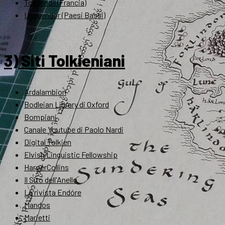
Tolkiendil (Francia)
Unquendor (Paesi Bassi)
3) Siti Tolkieniani
Ardalambion
Bodleian Library di Oxford
Bompiani
Canale Youtube di Paolo Nardi
Digital Tolkien
Elvish Linguistic Fellowship
HarperCollins
Il Sito dell'Anello
La rivista Endóre
Mandos
Marietti