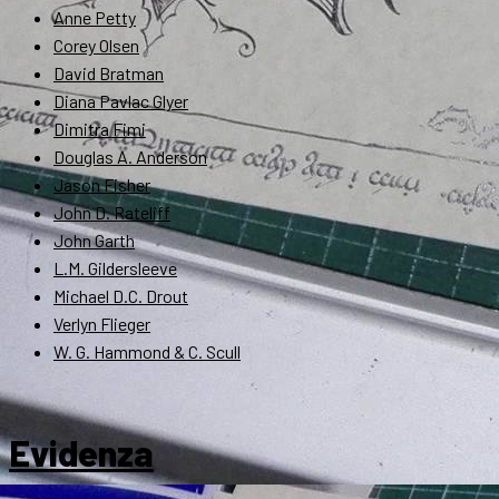
Anne Petty
Corey Olsen
David Bratman
Diana Pavlac Glyer
Dimitra Fimi
Douglas A. Anderson
Jason Fisher
John D. Rateliff
John Garth
L.M. Gildersleeve
Michael D.C. Drout
Verlyn Flieger
W. G. Hammond & C. Scull
Evidenza