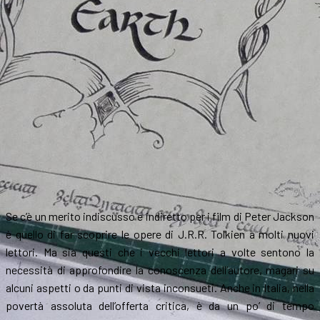
Se c’è un merito indiscusso e indiretto per i film di Peter Jackson
è quello di far scoprire le opere di J.R.R. Tolkien a molti nuovi
lettori. Ma sia questi che i vecchi lettori a volte sentono la
necessità di approfondire la conoscenza dell’autore, magari su
alcuni aspetti o da punti di vista inconsueti. Anche in Italia, nella
povertà assoluta dell’offerta critica, è da un po’ di tempo