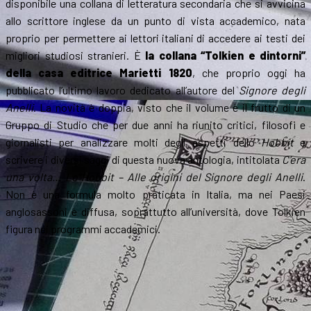
disponibile una collana di letteratura secondaria che si avvicina
allo scrittore inglese da un punto di vista accademico, nata
proprio per permettere ai lettori italiani di accedere ai testi dei
migliori studiosi stranieri. È
la collana “Tolkien e dintorni”
della casa editrice Marietti 1820
, che proprio oggi ha
pubblicato l’ultimo lavoro dedicato all’autore del
Signore degli
Anelli
. La novità è doppia, visto che il volume è il frutto di un
Gruppo di Studio che per due anni ha riunito critici, filosofi e
giornalisti per analizzare molti degli aspetti dello
Hobbit
e
scrivere i diversi saggi di questa nuova antologia, intitolata
C’era
una volta… Lo Hobbit – Alle origini del Signore degli Anelli
.
Non è una formula molto praticata in Italia, ma nei Paesi
anglosassoni è diffusa, soprattutto all’università, dove Tolkien
figura nei programmi accademici.