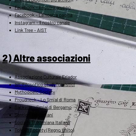
Facebook – Il nostro gruppo
Facebook – La nostra pagina
Instagram – Il nostro canale
Link Tree – AIST
2) Altre associazioni
Associazione Culturale Eriador
Ist. Filosofico Studi Tomistici
Mythopoeic Society
Proudneck – Lo Smial di Roma
Sackville – Smial di Bergamo
Sentieri Tolkieniani
Società Tolkieniana Italiana
Tolkien Society (Regno Unito)