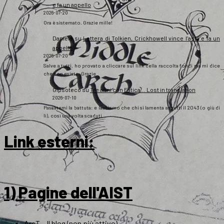
e fa un appello
2026-07-20
Ora è sistemato. Grazie mille!
Daniela
su
Lettera di Tolkien, Crickhowell vince l’asta e fa un
appello
2026-07-20
Salve a tutti, ho provato a cliccare sul link della raccolta fondi ma mi dice
che non esiste. Grazie
Gipsoteco
su
Tre anni con Fatica… Lost in translation
2026-07-10
Passatemi la battuta: e lasciamo che chi si lamenta aspetti il 2043 (o giù di
lì), così una volta scaduti…
Link esterni
:
1) Pagine dell'AIST
ArsT – Il blog (non più attivo)