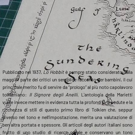
Pubblicato nel 1937,
Lo Hobbit
è sempre stato considerato dalla
maggior parte dei critici un semplice racconto per bambini, il cui
principale merito fu di servire da “prologo” al più noto capolavoro
tolkieniano:
Il Signore degli Anelli
. L’antologia della Marietti
vuole invece mettere in evidenza tutta la profondità di vedute e la
ricchezza di stili di questo primo libro di Tolkien che, seppur
diverso nel tono e nell’impostazione, merita una valutazione di
ben altra portata e spessore. Gli articoli degli autori italiani sono
frutto di uno studio di ricerca corale e conservano un tono