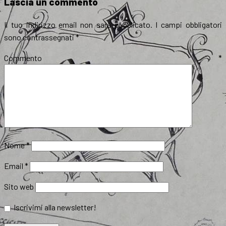
Lascia un commento
Il tuo indirizzo email non sarà pubblicato.
I campi obbligatori
sono contrassegnati
*
Commento
*
Nome
*
Email
*
Sito web
Iscrivimi alla newsletter!