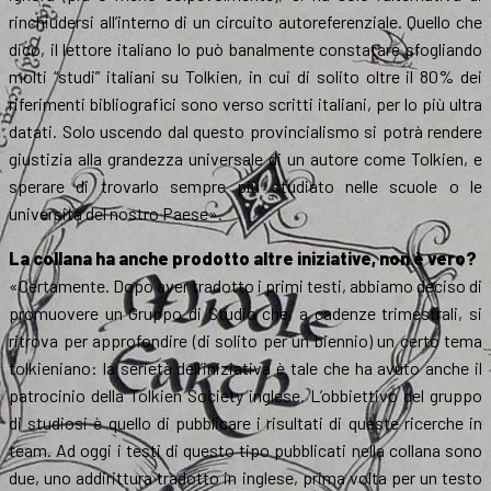
rinchiudersi all’interno di un circuito autoreferenziale. Quello che
dico, il lettore italiano lo può banalmente constatare sfogliando
molti “studi” italiani su Tolkien, in cui di solito oltre il 80% dei
riferimenti bibliografici sono verso scritti italiani, per lo più ultra
datati. Solo uscendo dal questo provincialismo si potrà rendere
giustizia alla grandezza universale di un autore come Tolkien, e
sperare di trovarlo sempre più studiato nelle scuole o le
università del nostro Paese».
La collana ha anche prodotto altre iniziative, non è vero?
«Certamente. Dopo aver tradotto i primi testi, abbiamo deciso di
promuovere un Gruppo di Studio che, a cadenze trimestrali, si
ritrova per approfondire (di solito per un biennio) un certo tema
tolkieniano: la serietà dell’iniziativa è tale che ha avuto anche il
patrocinio della Tolkien Society inglese. L’obbiettivo del gruppo
di studiosi è quello di pubblicare i risultati di queste ricerche in
team. Ad oggi i testi di questo tipo pubblicati nella collana sono
due, uno addirittura tradotto in inglese, prima volta per un testo