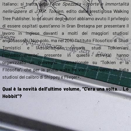
italiano: si tratta della
Falce Spezzata – morte e immortalità
nelle opere di J.R.R. Tolkien
, edito dalla prestigiosa Walking
Tree Publisher. Io ed alcuni degli autori abbiamo avuto il privilegio
di essere ospitati quest’anno in Gran Bretagna per presentare il
lavoro in inglese davanti a molti dei maggiori studiosi
anglosassoni. Non solo, ma nel 2010 l’Istituto Filosofico di Studi
Tomistici e l’Associazione romana studi Tolkieniani
(“massicciamente” presente in queste attività) hanno
organizzato un convegno internazionale su “Tolkien e la
Filosofia”, che per la prima volta ha visto intervenire in Italia
studiosi del calibro di Shippey e Flieger».
Qual è la novità dell’ultimo volume, “C’era una volta… Lo
Hobbit”?