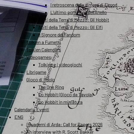
I retroscena della dimora di Elrond
L’ultimo portatore dell’Anello
Abiti della Terra di Mezzo: Gli Hobbit
Abiti della Terra di Mezzo: Gli Elfi
Il Signore del Fandom
Tolkien a Fumetti
Tolkien Calendars
Videogames
Tolkien e i videogiochi
Librigame
Gioco di Ruolo
The One Ring
Lo Hobbit (Gioco da Tavola)
Lo Hobbit in miniatura
Calendario Eventi
ENG
I Quaderni di Arda: Call for Papers 2026
An interview with R. Scott Bakker