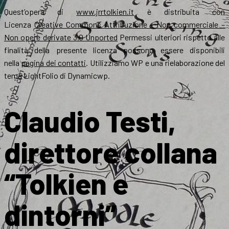
Quest’opera di
www.jrrtolkien.it
è distribuita con
Licenza
Creative Commons Attribuzione – Non commerciale –
Non opere derivate 3.0 Unported
Permessi ulteriori rispetto alle
finalità della presente licenza possono essere disponibili
nella
pagina dei contatti
. Utilizziamo WP e una rielaborazione del
tema LightFolio di Dynamicwp.
Claudio Testi,
direttore collana
“Tolkien e
dintorni”