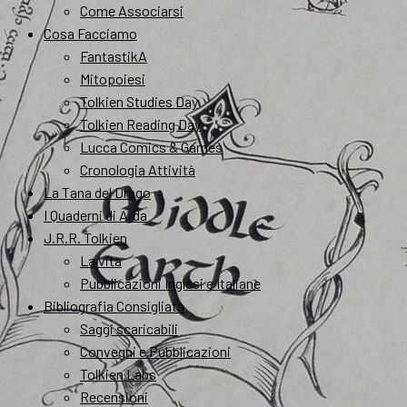
Come Associarsi
Cosa Facciamo
FantastikA
Mitopoiesi
Tolkien Studies Day
Tolkien Reading Day
Lucca Comics & Games
Cronologia Attività
La Tana del Drago
I Quaderni di Arda
J.R.R. Tolkien
La vita
Pubblicazioni Inglesi e Italiane
Bibliografia Consigliata
Saggi scaricabili
Convegni e Pubblicazioni
Tolkien Labs
Recensioni