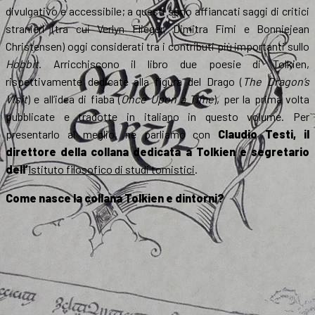
divulgativo e accessibile; a questi sono affiancati saggi di critici
stranieri (tra cui Verlyn Flieger, Dimitra Fimi e Bonniejean
Christensen) oggi considerati tra i contributi più importanti sullo
Hobbit
. Arricchiscono il libro due poesie di Tolkien,
rispettivamente dedicate alla figura del Drago (
The Dragon’s
Visit
) e all’idea di fiaba (
Once Upon a Time
), per la prima volta
pubblicate e tradotte in italiano in questo volume. Per
presentarlo al meglio, ne parliamo con
Claudio Testi, il
direttore della collana dedicata a Tolkien e segretario
dell’
Istituto filosofico di studi tomistici
.
Come nasce la collana Tolkien e dintorni?