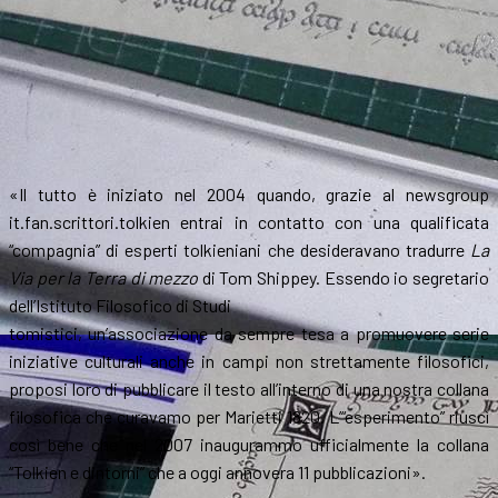
«Il tutto è iniziato nel 2004 quando, grazie al newsgroup
it.fan.scrittori.tolkien entrai in contatto con una qualificata
“compagnia” di esperti tolkieniani che desideravano tradurre
La
Via per la Terra di mezzo
di Tom Shippey. Essendo io segretario
dell’Istituto Filosofico di Studi
tomistici, un’associazione da sempre tesa a promuovere serie
iniziative culturali anche in campi non strettamente filosofici,
proposi loro di pubblicare il testo all’interno di una nostra collana
filosofica che curavamo per Marietti 1820. L’“esperimento” riuscì
così bene che nel 2007 inaugurammo ufficialmente la collana
“Tolkien e dintorni” che a oggi annovera 11 pubblicazioni».