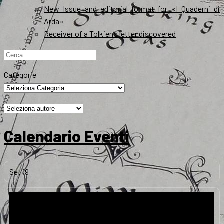
New Issue and editorial format for «I Quaderni di
Arda»
Receiver of a Tolkien’s letter discovered
Ricerca
per:
Categorie
Calendario Eventi
Set
19