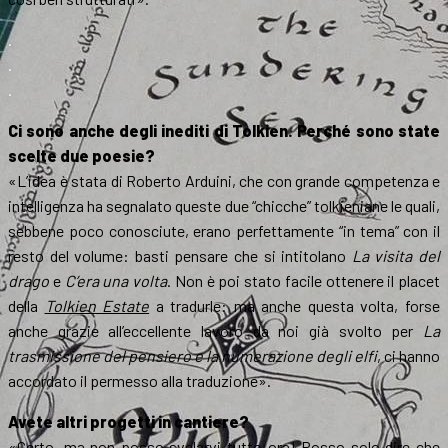
.
.
.
Ci sono anche degli inediti di Tolkien. Perché sono state
scelte due poesie?
«L’idea è stata di Roberto Arduini, che con grande competenza e
intelligenza ha segnalato queste due “chicche” tolkieniane le quali,
sebbene poco conosciute, erano perfettamente “in tema” con il
resto del volume: basti pensare che si intitolano
La visita del
drago
e
C’era una volta
. Non è poi stato facile ottenere il placet
della
Tolkien Estate
a tradurle: ma anche questa volta, forse
anche grazie all’eccellente lavoro da noi già svolto per
La
trasmissione del pensiero e la numerazione degli elfi
, ci hanno
accordato il permesso alla traduzione».
Avete altri progetti in cantiere?
«Certo, ma non posso svelarvi tutto ora! Posso solo dire che