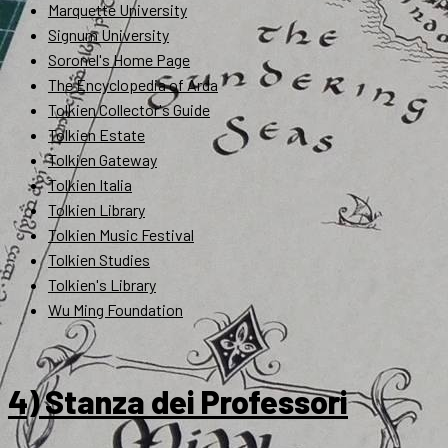
Marquette University
Signum University
Soronel's Home Page
The Encyclopedia of Arda
Tolkien Collector's Guide
Tolkien Estate
Tolkien Gateway
Tolkien Italia
Tolkien Library
Tolkien Music Festival
Tolkien Studies
Tolkien's Library
Wu Ming Foundation
4) Stanza dei Professori