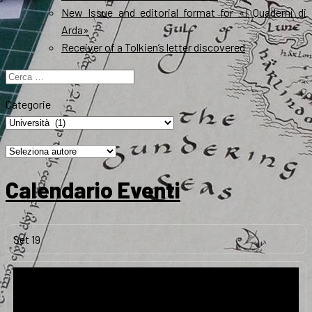
New Issue and editorial format for «I Quaderni di
Arda»
Receiver of a Tolkien’s letter discovered
Ricerca
per:
Categorie
Calendario Eventi
Set
19