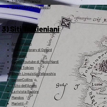
Tolkiendil (Francia)
Unquendor (Paesi Bassi)
3) Siti Tolkieniani
Ardalambion
Bodleian Library di Oxford
Bompiani
Canale Youtube di Paolo Nardi
Digital Tolkien
Elvish Linguistic Fellowship
HarperCollins
Il Sito dell'Anello
La rivista Endóre
Mandos
Marietti