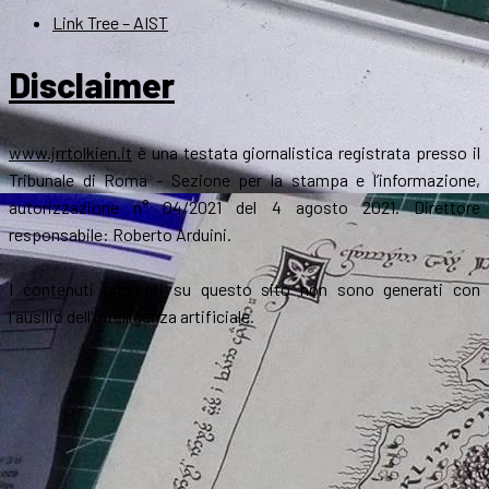
Link Tree – AIST
Disclaimer
www.jrrtolkien.it
è una testata giornalistica registrata presso il
Tribunale di Roma - Sezione per la stampa e l’informazione,
autorizzazione n° 04/2021 del 4 agosto 2021. Direttore
responsabile: Roberto Arduini.
I contenuti presenti su questo sito non sono generati con
l'ausilio dell'intelligenza artificiale.