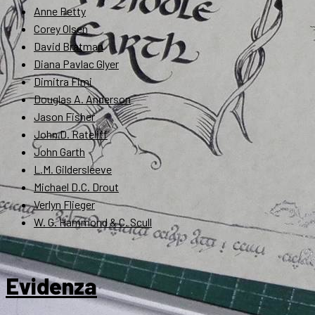
Anne Petty
Corey Olsen
David Bratman
Diana Pavlac Glyer
Dimitra Fimi
Douglas A. Anderson
Jason Fisher
John D. Rateliff
John Garth
L.M. Gildersleeve
Michael D.C. Drout
Verlyn Flieger
W. G. Hammond & C. Scull
Evidenza