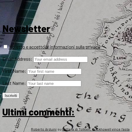
Newsletter
Ho letto e accetto le informazioni sulla privacy
Email Address:
First Name:
Last Name:
Ultimi commenti:
Roberto Arduini
su
Lettera di Tolkien, Crickhowell vince l’asta