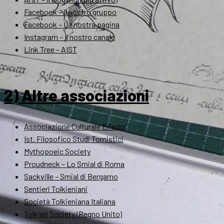
Facebook – Il nostro gruppo
Facebook – La nostra pagina
Instagram – Il nostro canale
Link Tree – AIST
2) Altre associazioni
Associazione Culturale Eriador
Ist. Filosofico Studi Tomistici
Mythopoeic Society
Proudneck – Lo Smial di Roma
Sackville – Smial di Bergamo
Sentieri Tolkieniani
Società Tolkieniana Italiana
Tolkien Society (Regno Unito)