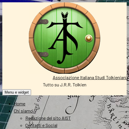
Vai
al
contenuto
Associazione Italiana Studi Tolkieniani
Tutto su J.R.R. Tolkien
Menu e widget
Home
Chi siamo
Redazione del sito AIST
Contatti e Social