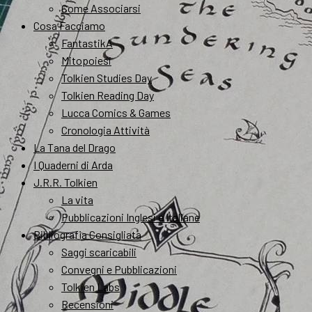
Come Associarsi
Cosa Facciamo
FantastikA
Mitopoiesi
Tolkien Studies Day
Tolkien Reading Day
Lucca Comics & Games
Cronologia Attività
La Tana del Drago
I Quaderni di Arda
J.R.R. Tolkien
La vita
Pubblicazioni Inglesi e Italiane
Bibliografia Consigliata
Saggi scaricabili
Convegni e Pubblicazioni
Tolkien Labs
Recensioni