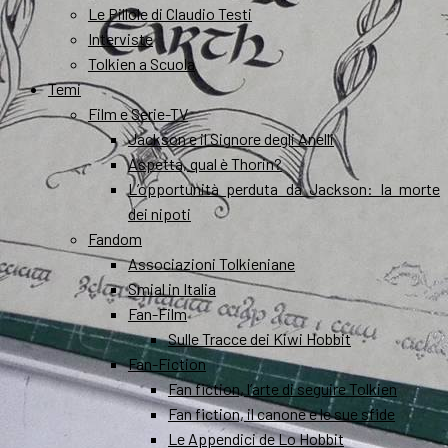
Le Pillole di Claudio Testi
Interviste
Tolkien a Scuola
Temi
Film e Serie-TV
Jackson e il Signore degli Anelli
Aspetta, qual è Thorin?
L’opportunità perduta da Jackson: la morte
dei nipoti
Fandom
Associazioni Tolkieniane
Smial in Italia
Fan-Film
Sulle Tracce dei Kiwi Hobbit
Fan-Fiction
Fan fiction, l’arte di seguire Tolkien
Fan fiction, il canone e le sue sfide
Le Appendici de Lo Hobbit