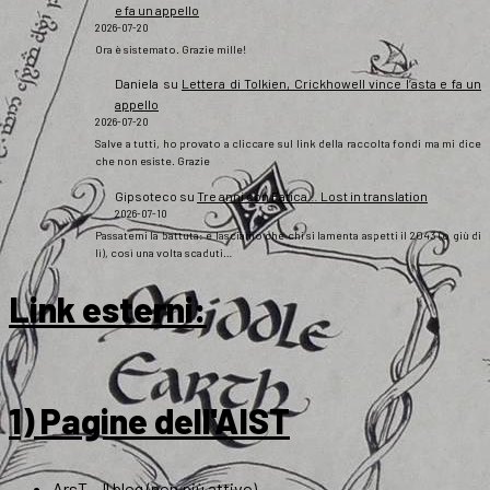
e fa un appello
2026-07-20
Ora è sistemato. Grazie mille!
Daniela
su
Lettera di Tolkien, Crickhowell vince l’asta e fa un
appello
2026-07-20
Salve a tutti, ho provato a cliccare sul link della raccolta fondi ma mi dice
che non esiste. Grazie
Gipsoteco
su
Tre anni con Fatica… Lost in translation
2026-07-10
Passatemi la battuta: e lasciamo che chi si lamenta aspetti il 2043 (o giù di
lì), così una volta scaduti…
Link esterni
:
1) Pagine dell'AIST
ArsT – Il blog (non più attivo)