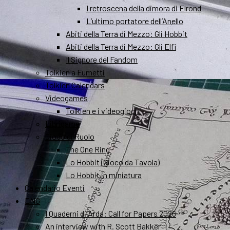
I retroscena della dimora di Elrond
L’ultimo portatore dell’Anello
Abiti della Terra di Mezzo: Gli Hobbit
Abiti della Terra di Mezzo: Gli Elfi
Il Signore del Fandom
Tolkien a Fumetti
Tolkien Calendars
Videogames
Tolkien e i videogiochi
Librigame
Gioco di Ruolo
The One Ring
Lo Hobbit (Gioco da Tavola)
Lo Hobbit in miniatura
Calendario Eventi
ENG
I Quaderni di Arda: Call for Papers 2026
An interview with R. Scott Bakker