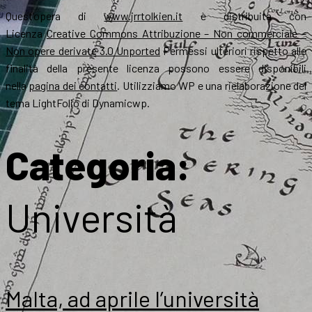
Quest’opera di
www.jrrtolkien.it
è distribuita con
Licenza
Creative Commons Attribuzione – Non commerciale –
Non opere derivate 3.0 Unported
Permessi ulteriori rispetto alle
finalità della presente licenza possono essere disponibili
nella
pagina dei contatti
. Utilizziamo WP e una rielaborazione del
tema LightFolio di Dynamicwp.
Categoria:
Università
Malta, ad aprile l’università