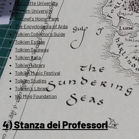
Marquette University
Signum University
Soronel's Home Page
The Encyclopedia of Arda
Tolkien Collector's Guide
Tolkien Estate
Tolkien Gateway
Tolkien Italia
Tolkien Library
Tolkien Music Festival
Tolkien Studies
Tolkien's Library
Wu Ming Foundation
4) Stanza dei Professori