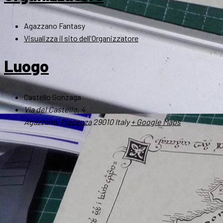
Agazzano Fantasy
Visualizza il sito dell'Organizzatore
Luogo
Castello Gonzaga
Via del Castello, 4
Agazzano
,
Piacenza
29010
Italy
+ Google Maps