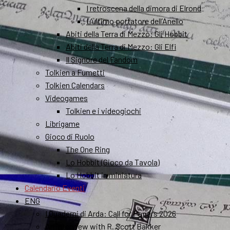
I retroscena della dimora di Elrond
L’ultimo portatore dell’Anello
Abiti della Terra di Mezzo: Gli Hobbit
Abiti della Terra di Mezzo: Gli Elfi
Il Signore del Fandom
Tolkien a Fumetti
Tolkien Calendars
Videogames
Tolkien e i videogiochi
Librigame
Gioco di Ruolo
The One Ring
Lo Hobbit (Gioco da Tavola)
Lo Hobbit in miniatura
Calendario Eventi
ENG
I Quaderni di Arda: Call for Papers 2026
An interview with R. Scott Bakker