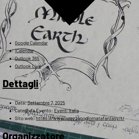
Google Calendar
iCalendar
Outlook 365
Outlook Live
Dettagli
Data:
Settembre 7, 2025
Categoria Evento:
Eventi Italia
Sito web:
https://www.agazzanogiornatafantasy.it/
Organizzatore