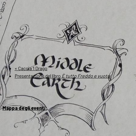
«
Caccia ‘l Drago
Presentazione del libro
È tutto Freddo e vuoto
»
Mappa degli eventi: