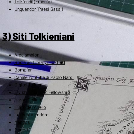
Tolkiendil (Francia)
Unquendor (Paesi Bassi)
3) Siti Tolkieniani
Ardalambion
Bodleian Library di Oxford
Bompiani
Canale Youtube di Paolo Nardi
Digital Tolkien
Elvish Linguistic Fellowship
HarperCollins
Il Sito dell'Anello
La rivista Endóre
Mandos
Marietti