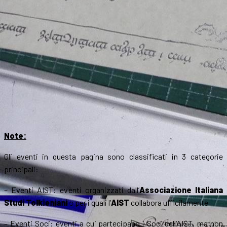
Note:
Gli eventi in questa pagina sono classificati in 3 categorie
principali:
– Eventi AIST: eventi organizzati dall’
Associazione Italiana
Studi Tolkieniani
o per i quali l’
AIST
collabora ufficilamente
– Eventi Soci: eventi a cui partecipano i Soci dell’AIST, ma non