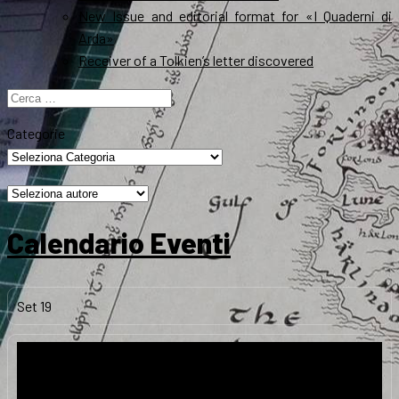
New Issue and editorial format for «I Quaderni di
Arda»
Receiver of a Tolkien’s letter discovered
Ricerca
per:
Categorie
Calendario Eventi
Set
19