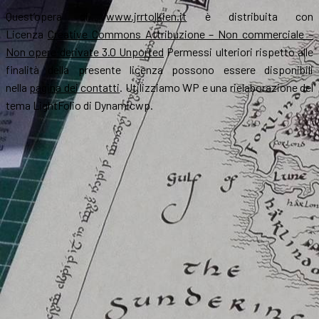
Quest’opera di
www.jrrtolkien.it
è distribuita con
Licenza
Creative Commons Attribuzione – Non commerciale –
Non opere derivate 3.0 Unported
Permessi ulteriori rispetto alle
finalità della presente licenza possono essere disponibili
nella
pagina dei contatti
. Utilizziamo WP e una rielaborazione del
tema LightFolio di Dynamicwp.