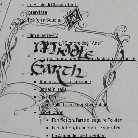
Le Pillole di Claudio Testi
Interviste
Tolkien a Scuola
Temi
Film e Serie-TV
Jackson e il Signore degli Anelli
Aspetta, qual è Thorin?
L’opportunità perduta da Jackson: la morte
dei nipoti
Fandom
Associazioni Tolkieniane
Smial in Italia
Fan-Film
Sulle Tracce dei Kiwi Hobbit
Fan-Fiction
Fan fiction, l’arte di seguire Tolkien
Fan fiction, il canone e le sue sfide
Le Appendici de Lo Hobbit