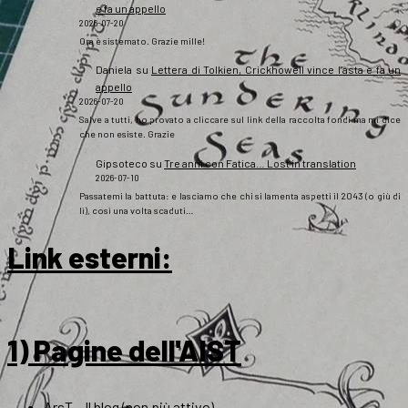
e fa un appello
2026-07-20
Ora è sistemato. Grazie mille!
Daniela
su
Lettera di Tolkien, Crickhowell vince l’asta e fa un
appello
2026-07-20
Salve a tutti, ho provato a cliccare sul link della raccolta fondi ma mi dice
che non esiste. Grazie
Gipsoteco
su
Tre anni con Fatica… Lost in translation
2026-07-10
Passatemi la battuta: e lasciamo che chi si lamenta aspetti il 2043 (o giù di
lì), così una volta scaduti…
Link esterni
:
1) Pagine dell'AIST
ArsT – Il blog (non più attivo)