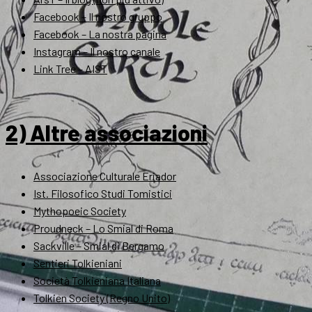
Facebook – Il nostro gruppo
Facebook – La nostra pagina
Instagram – Il nostro canale
Link Tree – AIST
2) Altre associazioni
Associazione Culturale Eriador
Ist. Filosofico Studi Tomistici
Mythopoeic Society
Proudneck – Lo Smial di Roma
Sackville – Smial di Bergamo
Sentieri Tolkieniani
Società Tolkieniana Italiana
Tolkien Society (Regno Unito)