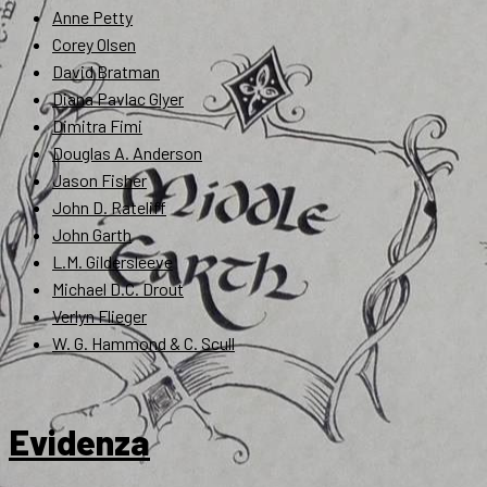
Anne Petty
Corey Olsen
David Bratman
Diana Pavlac Glyer
Dimitra Fimi
Douglas A. Anderson
Jason Fisher
John D. Rateliff
John Garth
L.M. Gildersleeve
Michael D.C. Drout
Verlyn Flieger
W. G. Hammond & C. Scull
Evidenza