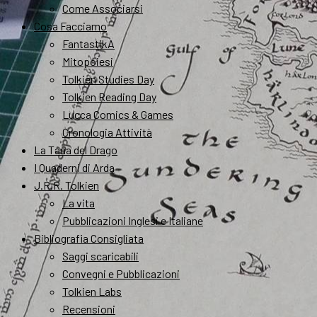
Come Associarsi
Cosa Facciamo
FantastikA
Mitopoiesi
Tolkien Studies Day
Tolkien Reading Day
Lucca Comics & Games
Cronologia Attività
La Tana del Drago
I Quaderni di Arda
J.R.R. Tolkien
La vita
Pubblicazioni Inglesi e Italiane
Bibliografia Consigliata
Saggi scaricabili
Convegni e Pubblicazioni
Tolkien Labs
Recensioni