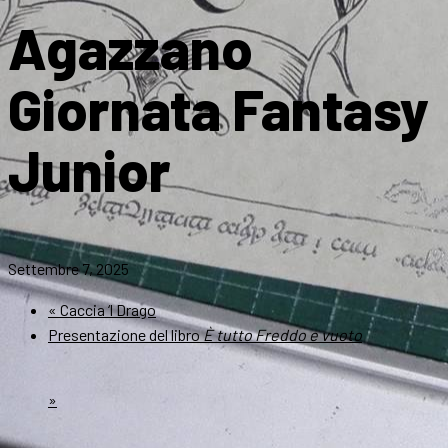
Agazzano
Giornata Fantasy
Junior
Settembre 7, 2025
«
Caccia ‘l Drago
Presentazione del libro
È tutto Freddo e vuoto
»