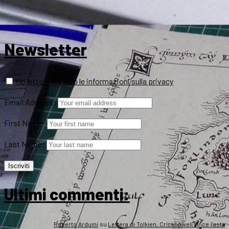
Newsletter
Ho letto e accetto le informazioni sulla privacy
Email Address:
First Name:
Last Name:
Ultimi commenti:
Roberto Arduini
su
Lettera di Tolkien, Crickhowell vince l’asta