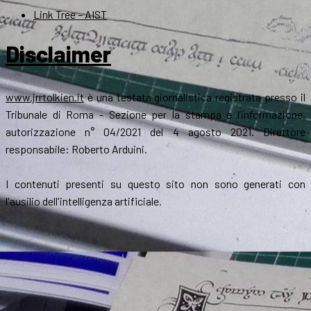
Link Tree – AIST
Disclaimer
www.jrrtolkien.it
è una testata giornalistica registrata presso il
Tribunale di Roma - Sezione per la stampa e l’informazione,
autorizzazione n° 04/2021 del 4 agosto 2021. Direttore
responsabile: Roberto Arduini.
I contenuti presenti su questo sito non sono generati con
l'ausilio dell'intelligenza artificiale.