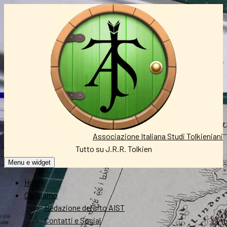
Vai
al
contenuto
Associazione Italiana Studi Tolkieniani
Tutto su J.R.R. Tolkien
Menu e widget
Home
Chi siamo
Redazione del sito AIST
Contatti e Social