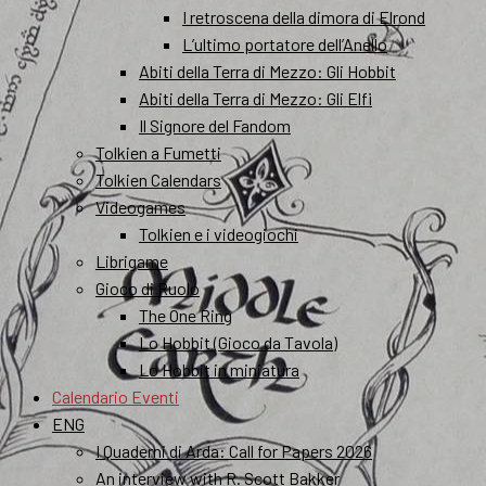
I retroscena della dimora di Elrond
L’ultimo portatore dell’Anello
Abiti della Terra di Mezzo: Gli Hobbit
Abiti della Terra di Mezzo: Gli Elfi
Il Signore del Fandom
Tolkien a Fumetti
Tolkien Calendars
Videogames
Tolkien e i videogiochi
Librigame
Gioco di Ruolo
The One Ring
Lo Hobbit (Gioco da Tavola)
Lo Hobbit in miniatura
Calendario Eventi
ENG
I Quaderni di Arda: Call for Papers 2026
An interview with R. Scott Bakker