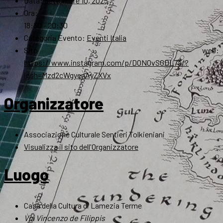
Data:
Settembre 10, 2025
Ora:
18:30 - 20:30
Categoria Evento:
Eventi Italia
Sito web:
https://www.instagram.com/p/DON0vSGDL7a/?
igsh=Mzd2cWgyenAyZXVx
Organizzatore
Associazione Culturale Sentieri Tolkieniani
Visualizza il sito dell'Organizzatore
Luogo
Casa della Cultura di Lamezia Terme
Via Vincenzo de Filippis