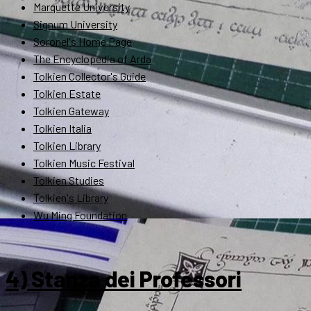
Marquette University
Signum University
Soronel's Home Page
The Encyclopedia of Arda
Tolkien Collector's Guide
Tolkien Estate
Tolkien Gateway
Tolkien Italia
Tolkien Library
Tolkien Music Festival
Tolkien Studies
Tolkien's Library
Wu Ming Foundation
4) Stanza dei Professori