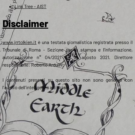
Link Tree – AIST
Disclaimer
www.jrrtolkien.it
è una testata giornalistica registrata presso il
Tribunale di Roma - Sezione per la stampa e l’informazione,
autorizzazione n° 04/2021 del 4 agosto 2021. Direttore
responsabile: Roberto Arduini.
I contenuti presenti su questo sito non sono generati con
l'ausilio dell'intelligenza artificiale.