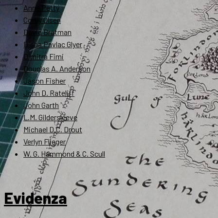
Anne Petty
Corey Olsen
David Bratman
Diana Pavlac Glyer
Dimitra Fimi
Douglas A. Anderson
Jason Fisher
John D. Rateliff
John Garth
L.M. Gildersleeve
Michael D.C. Drout
Verlyn Flieger
W. G. Hammond & C. Scull
Evidenza