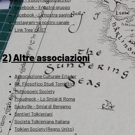
Facebook – Il nostro gruppo
Facebook – La nostra pagina
Instagram – Il nostro canale
Link Tree – AIST
2) Altre associazioni
Associazione Culturale Eriador
Ist. Filosofico Studi Tomistici
Mythopoeic Society
Proudneck – Lo Smial di Roma
Sackville – Smial di Bergamo
Sentieri Tolkieniani
Società Tolkieniana Italiana
Tolkien Society (Regno Unito)