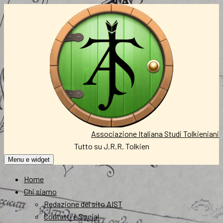
Vai
al
contenuto
Associazione Italiana Studi Tolkieniani
Tutto su J.R.R. Tolkien
Menu e widget
Home
Chi siamo
Redazione del sito AIST
Contatti e Social