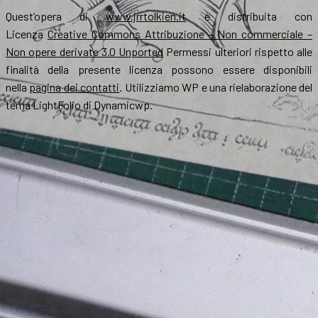
Quest’opera di
www.jrrtolkien.it
è distribuita con
Licenza
Creative Commons Attribuzione – Non commerciale –
Non opere derivate 3.0 Unported
Permessi ulteriori rispetto alle
finalità della presente licenza possono essere disponibili
nella
pagina dei contatti
. Utilizziamo WP e una rielaborazione del
tema LightFolio di Dynamicwp.