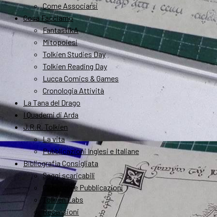
Come Associarsi
Cosa Facciamo
FantastikA
Mitopoiesi
Tolkien Studies Day
Tolkien Reading Day
Lucca Comics & Games
Cronologia Attività
La Tana del Drago
I Quaderni di Arda
J.R.R. Tolkien
La vita
Pubblicazioni Inglesi e Italiane
Bibliografia Consigliata
Saggi scaricabili
Convegni e Pubblicazioni
Tolkien Labs
Recensioni