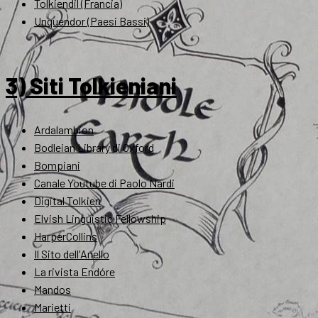
Tolkiendil (Francia)
Unquendor (Paesi Bassi)
3) Siti Tolkieniani
Ardalambion
Bodleian Library di Oxford
Bompiani
Canale Youtube di Paolo Nardi
Digital Tolkien
Elvish Linguistic Fellowship
HarperCollins
Il Sito dell'Anello
La rivista Endóre
Mandos
Marietti