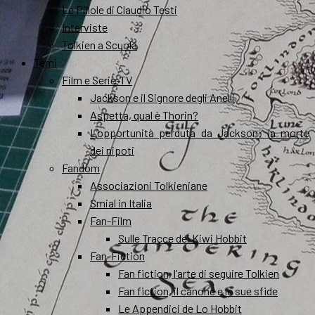
Le Pillole di Claudio Testi
Interviste
Tolkien a Scuola
Temi
Film e Serie-TV
Jackson e il Signore degli Anelli
Aspetta, qual è Thorin?
L’opportunità perduta da Jackson: la morte
dei nipoti
Fandom
Associazioni Tolkieniane
Smial in Italia
Fan-Film
Sulle Tracce dei Kiwi Hobbit
Fan-Fiction
Fan fiction, l’arte di seguire Tolkien
Fan fiction, il canone e le sue sfide
Le Appendici de Lo Hobbit