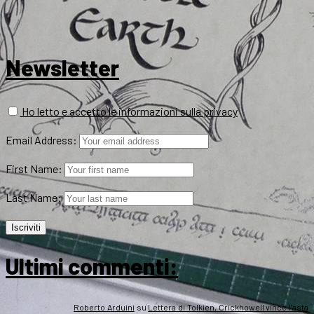
Newsletter
Ho letto e accetto le informazioni sulla privacy
Email Address:
First Name:
Last Name:
Ultimi commenti:
Roberto Arduini
su
Lettera di Tolkien, Crickhowell vince l’asta