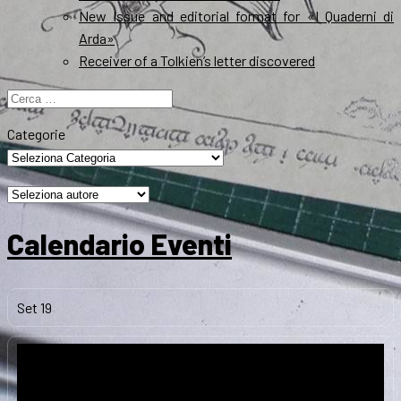
New Issue and editorial format for «I Quaderni di
Arda»
Receiver of a Tolkien’s letter discovered
Ricerca
per:
Categorie
Calendario Eventi
Set
19