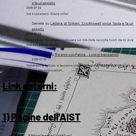
e fa un appello
2026-07-20
Ora è sistemato. Grazie mille!
Daniela
su
Lettera di Tolkien, Crickhowell vince l’asta e fa un
appello
2026-07-20
Salve a tutti, ho provato a cliccare sul link della raccolta fondi ma mi dice
che non esiste. Grazie
Gipsoteco
su
Tre anni con Fatica… Lost in translation
2026-07-10
Passatemi la battuta: e lasciamo che chi si lamenta aspetti il 2043 (o giù di
lì), così una volta scaduti…
Link esterni
:
1) Pagine dell'AIST
ArsT – Il blog (non più attivo)