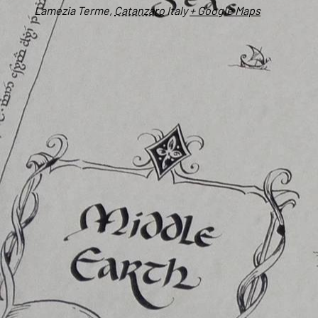
Lamezia Terme
,
Catanzaro
Italy
+ Google Maps