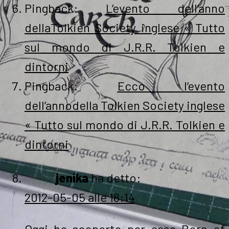
Pingback:
L’evento dell’anno
dellaTolkien Society inglese « Tutto
sul mondo di J.R.R. Tolkien e
dintorni
Pingback:
Ecco l’evento
dell’annodella Tolkien Society inglese
« Tutto sul mondo di J.R.R. Tolkien e
dintorni
jenika
ha detto:
2012-05-05 alle 18:14
Oggi ho scoperto per caso Born of