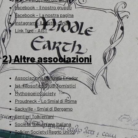
Facebook – Il nostro gruppo
Facebook – La nostra pagina
Instagram – Il nostro canale
Link Tree – AIST
2) Altre associazioni
Associazione Culturale Eriador
Ist. Filosofico Studi Tomistici
Mythopoeic Society
Proudneck – Lo Smial di Roma
Sackville – Smial di Bergamo
Sentieri Tolkieniani
Società Tolkieniana Italiana
Tolkien Society (Regno Unito)