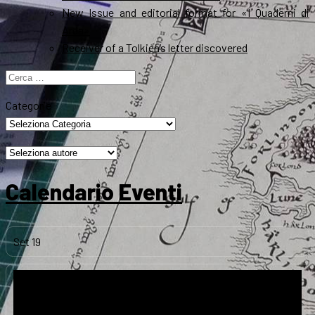
New Issue and editorial format for «I Quaderni di
Arda»
Receiver of a Tolkien’s letter discovered
Ricerca
per:
Categorie
Calendario Eventi
Set
19