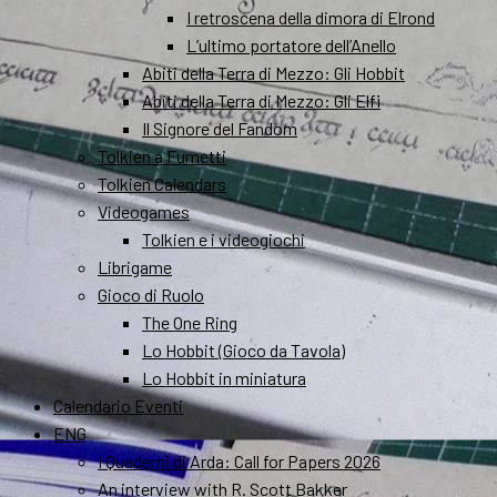
I retroscena della dimora di Elrond
L’ultimo portatore dell’Anello
Abiti della Terra di Mezzo: Gli Hobbit
Abiti della Terra di Mezzo: Gli Elfi
Il Signore del Fandom
Tolkien a Fumetti
Tolkien Calendars
Videogames
Tolkien e i videogiochi
Librigame
Gioco di Ruolo
The One Ring
Lo Hobbit (Gioco da Tavola)
Lo Hobbit in miniatura
Calendario Eventi
ENG
I Quaderni di Arda: Call for Papers 2026
An interview with R. Scott Bakker