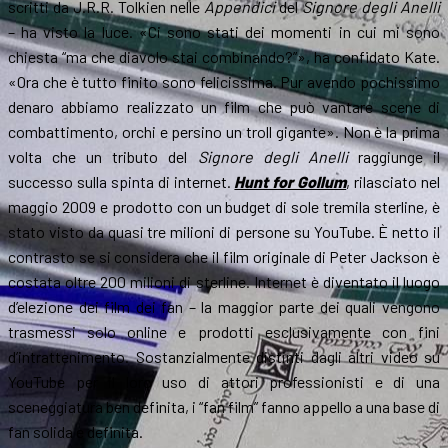
scritti da J.R.R. Tolkien nelle
Appendici
del
Signore degli Anelli
– ha visto la luce. «Ci sono stati dei momenti in cui mi sono
chiesta “ma che diavolo stai combinando?”», ha confidato Kate.
«Ora che è tutto finito sono felicissima. Pur avendo pochissimo
denaro abbiamo realizzato un film che può vantare scene di
combattimento, orchi e persino un troll gigante». Non è la prima
volta che un tributo del
Signore degli Anelli
raggiunge il
successo sulla spinta di internet.
Hunt for Gollum
, rilasciato nel
maggio 2009 e prodotto con un budget di sole tremila sterline, è
stato visto da quasi tre milioni di persone su YouTube. È netto il
contrasto se si considera che il film originale di Peter Jackson è
costata oltre 200 milioni di sterline. Internet è diventato il luogo
d’elezione dei film dei fan – la maggior parte dei quali vengono
trasmessi solo online e prodotti esclusivamente con fini
d’intrattenimento. Sostanzialmente distinti dagli altri video su
YouTube per il loro uso di attori professionisti e di una
sceneggiatura ben definita, i “fan film” fanno appello a una base di
fan solida e definita.