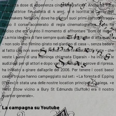
una certa dose di esperienza cinematografica». Anche se Kate
era un’attrice fin dall’età di 4 anni, si è iscritta al Cambridge
Filmmakers Network, dove ha girato i suoi primi cortometraggi.
Dopo il corso accelerato di regia cinematografica, Kate ha
deciso che era giunto il momento di affrontare “Born of Hope”.
«La mia idea era di fare sempre qualcosa che fosse di alta qualità
– non solo uno filmino girato nel giardino di casa -, senza badare
al fatto che non avevamo i fondi». Alla fine del 2005, Kate – che
veste i panni di una Raminga chiamata Elgarain – ha iniziato le
audizioni per gli attori e dopo vari sopralluoghi e prove di ripresa,
ha iniziato a girare dall’aprile del 2006. Per tenere i costi bassi
cast e troupe hanno campeggiato sul set: «La foresta di Epping
(Essex) è stata una delle nostre location principali», spiega, «e
West Stow vicino a Bury St Edmunds (Suffolk) era il nostro
quartier generale».
La campagna su Youtube