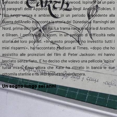
pensando di proporlo alle major di Hollywood. Ispirato da un paio
di paragrafi delle Appendici del Signore degli Anelli di Tolkien, il
film lungo un’ora è ambientato in un periodo precedente alla
Guerra dell’Anello e racconta la storia dei Dúnedain, i Raminghi del
Nord, prima del ritorno del Re. La trama narra la storia di Arathorn
e Gilraen, i genitori di Aragorn, in un periodo di difficoltà nella
storia del loro popolo. «In questo progetto ho investito tutti i
miei risparmi», ha raccontato Madison al Times, «dopo che ho
assistito alle proiezioni dei film di Peter Jackson: mi hanno
lasciato senza fiato. E ho deciso che volevo una pellicola “epica”
tutta mia». Ecco allora che Kate ha ritirato in banca le sue
ottomila sterline e ha imbracciato la telecamera.
Un sogno lungo sei anni