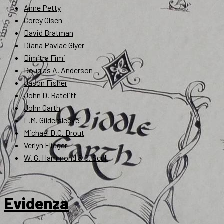
Anne Petty
Corey Olsen
David Bratman
Diana Pavlac Glyer
Dimitra Fimi
Douglas A. Anderson
Jason Fisher
John D. Rateliff
John Garth
L.M. Gildersleeve
Michael D.C. Drout
Verlyn Flieger
W. G. Hammond & C. Scull
Evidenza