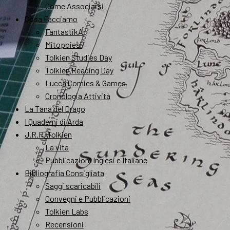
Come Associarsi
Cosa Facciamo
FantastikA
Mitopoiesi
Tolkien Studies Day
Tolkien Reading Day
Lucca Comics & Games
Cronologia Attività
La Tana del Drago
I Quaderni di Arda
J.R.R. Tolkien
La vita
Pubblicazioni Inglesi e Italiane
Bibliografia Consigliata
Saggi scaricabili
Convegni e Pubblicazioni
Tolkien Labs
Recensioni