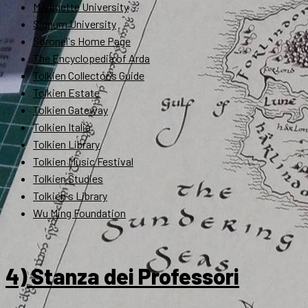
Marquette University
Signum University
Soronel's Home Page
The Encyclopedia of Arda
Tolkien Collector's Guide
Tolkien Estate
Tolkien Gateway
Tolkien Italia
Tolkien Library
Tolkien Music Festival
Tolkien Studies
Tolkien's Library
Wu Ming Foundation
4) Stanza dei Professori