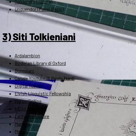
Tolkiendil (Francia)
Unquendor (Paesi Bassi)
3) Siti Tolkieniani
Ardalambion
Bodleian Library di Oxford
Bompiani
Canale Youtube di Paolo Nardi
Digital Tolkien
Elvish Linguistic Fellowship
HarperCollins
Il Sito dell'Anello
La rivista Endóre
Mandos
Marietti