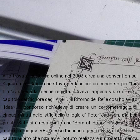
«Ho trovato qualcosa online nel 2003 circa una convention sul
Signore degli Anelli che stava per lanciare un concorso per “fan
film”», spiega la 31enne regista. «Avevo appena visto il terzo
capitolo del Signore degli Anelli, “Il Ritorno del Re” e così ho avuto
l’idea». Il concorso richiedeva di creare un cortometraggio di
cinque minuti nello stile della trilogia di Peter Jackson, ma ben
presto Kate si è resa conto che “Born of Hoper” sarebbe stato
molto più lungo». «Ho messo l’annuncio per trovare attori, ma ho
capito subito che non avrei potuto realizzare il progetto, senza