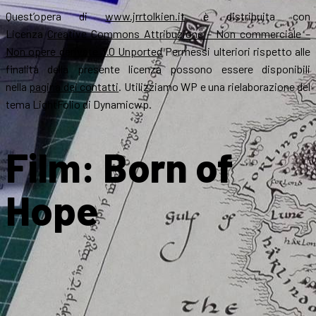
Quest’opera di
www.jrrtolkien.it
è distribuita con
Licenza
Creative Commons Attribuzione – Non commerciale –
Non opere derivate 3.0 Unported
Permessi ulteriori rispetto alle
finalità della presente licenza possono essere disponibili
nella
pagina dei contatti
. Utilizziamo WP e una rielaborazione del
tema LightFolio di Dynamicwp.
Film: Born of
Hope