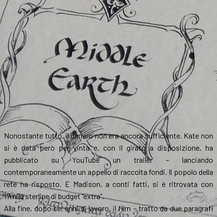
Nonostante tutto, il denaro non era ancora sufficiente. Kate non
si è data però per vinta e, con il girato a disposizione, ha
pubblicato su YouTube un trailer – lanciando
contemporaneamente un appello di raccolta fondi. Il popolo della
rete ha risposto. E Madison, a conti fatti, si è ritrovata con
17mila sterline di budget “extra”.
Alla fine, dopo sei anni di lavoro, il film – tratto da due paragrafi