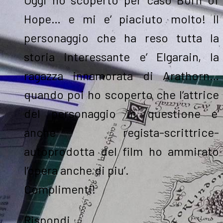
Hope… e mi e’ piaciuto molto! Il
personaggio che ha reso tutta la
storia interessante e’ Elgarain, la
ragazza innamorata di Arathorn…
quando poi ho scoperto che l’attrice
del personaggio in questione e’
anche regista-scrittrice-
autoprodotta del film ho ammirato
l’opera anche di piu’.
Complimenti!
Rispondi