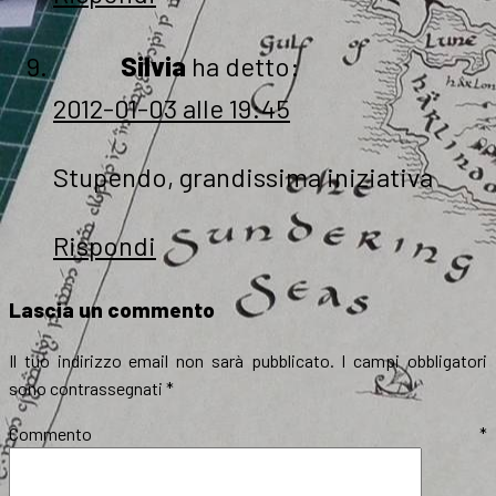
Silvia
ha detto:
2012-01-03 alle 19:45
Stupendo, grandissima iniziativa
Rispondi
Lascia un commento
Il tuo indirizzo email non sarà pubblicato.
I campi obbligatori
sono contrassegnati
*
Commento
*