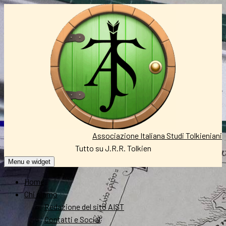
Vai
al
contenuto
Associazione Italiana Studi Tolkieniani
Tutto su J.R.R. Tolkien
Menu e widget
Home
Chi siamo
Redazione del sito AIST
Contatti e Social