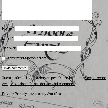
Nome
*
Email
*
Sito web
Iscrivimi alla newsletter!
Questo sito utilizza Akismet per ridurre lo spam.
Scopri come
vengono elaborati i dati derivati dai commenti
.
Privacy
Proudly powered by WordPress