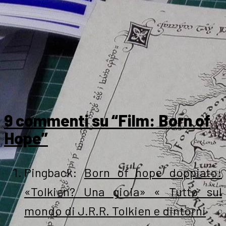
9 commenti su “Film: Born of
Hope”
Pingback:
Born of hope doppiato:
«Tolkien? Una gioia» « Tutto sul
mondo di J.R.R. Tolkien e dintorni