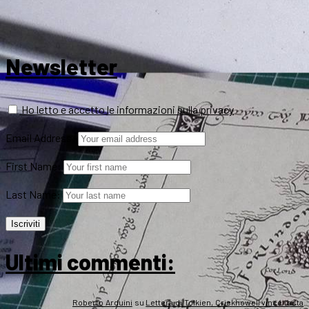
Newsletter
Ho letto e accetto le informazioni sulla privacy
Email Address:
First Name:
Last Name:
Ultimi commenti:
Roberto Arduini
su
Lettera di Tolkien, Crickhowell vince l’asta