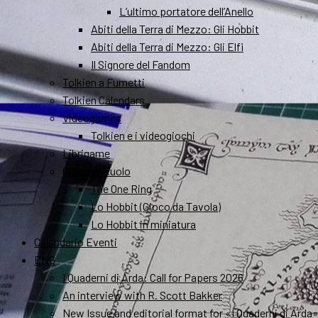
L’ultimo portatore dell’Anello
Abiti della Terra di Mezzo: Gli Hobbit
Abiti della Terra di Mezzo: Gli Elfi
Il Signore del Fandom
Tolkien a Fumetti
Tolkien Calendars
Videogames
Tolkien e i videogiochi
Librigame
Gioco di Ruolo
The One Ring
Lo Hobbit (Gioco da Tavola)
Lo Hobbit in miniatura
Calendario Eventi
ENG
I Quaderni di Arda: Call for Papers 2026
An interview with R. Scott Bakker
New Issue and editorial format for «I Quaderni di Arda