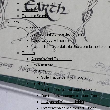
Le Pillole di Claudio Testi
Interviste
Tolkien a Scuola
Temi
Film e Serie-TV
Jackson e il Signore degli Anelli
Aspetta, qual è Thorin?
L’opportunità perduta da Jackson: la morte dei 
Fandom
Associazioni Tolkieniane
Smial in Italia
Fan-Film
Sulle Tracce dei Kiwi Hobbit
Fan-Fiction
Fan fiction, l’arte di seguire Tolkien
Fan fiction, il canone e le sue sfide
Le Appendici de Lo Hobbit
I retroscena della dimora di Elrond