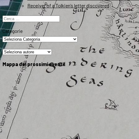
Receiver of a Tolkien’s letter discovered
Ricerca
per:
Categorie
Mappa dei prossimi eventi: