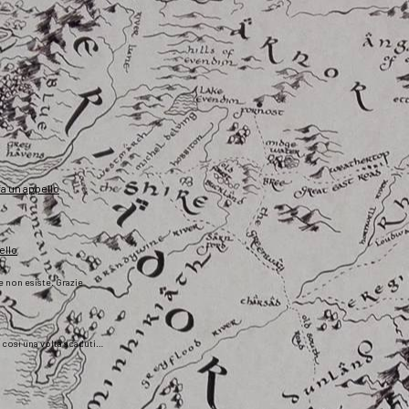
fa un appello
ello
he non esiste. Grazie
), così una volta scaduti…