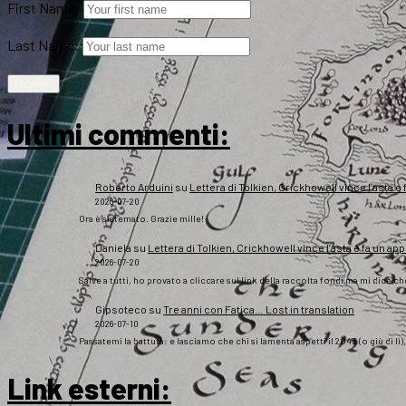
First Name:
Last Name:
Ultimi commenti:
Roberto Arduini
su
Lettera di Tolkien, Crickhowell vince l’asta e 
2026-07-20
Ora è sistemato. Grazie mille!
Daniela
su
Lettera di Tolkien, Crickhowell vince l’asta e fa un app
2026-07-20
Salve a tutti, ho provato a cliccare sul link della raccolta fondi ma mi dice c
Gipsoteco
su
Tre anni con Fatica… Lost in translation
2026-07-10
Passatemi la battuta: e lasciamo che chi si lamenta aspetti il 2043 (o giù di lì
Link esterni
: