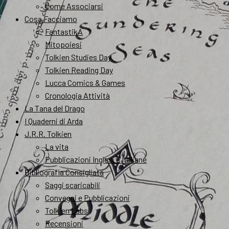
Come Associarsi
Cosa Facciamo
FantastikA
Mitopoiesi
Tolkien Studies Day
Tolkien Reading Day
Lucca Comics & Games
Cronologia Attività
La Tana del Drago
I Quaderni di Arda
J.R.R. Tolkien
La vita
Pubblicazioni Inglesi e Italiane
Bibliografia Consigliata
Saggi scaricabili
Convegni e Pubblicazioni
Tolkien Labs
Recensioni