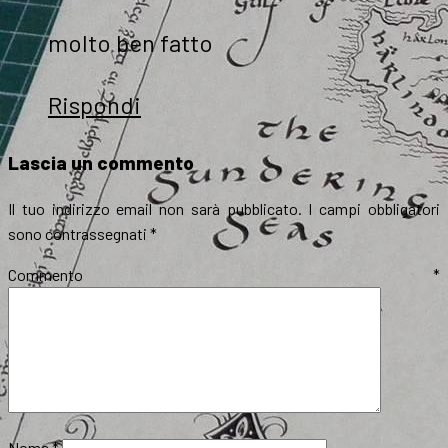
molto ben fatto
Rispondi
Lascia un commento
Il tuo indirizzo email non sarà pubblicato.
I campi obbligatori
sono contrassegnati
*
Commento
*
Nome
*