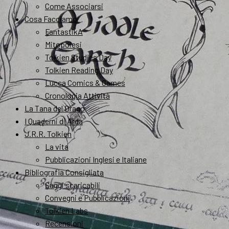
Come Associarsi
Cosa Facciamo
FantastikA
Mitopoiesi
Tolkien Studies Day
Tolkien Reading Day
Lucca Comics & Games
Cronologia Attività
La Tana del Drago
I Quaderni di Arda
J.R.R. Tolkien
La vita
Pubblicazioni Inglesi e Italiane
Bibliografia Consigliata
Saggi scaricabili
Convegni e Pubblicazioni
Tolkien Labs
Recensioni