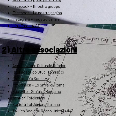
Facebook – Il nostro gruppo
Facebook – La nostra pagina
Instagram – Il nostro canale
Link Tree – AIST
2) Altre associazioni
Associazione Culturale Eriador
Ist. Filosofico Studi Tomistici
Mythopoeic Society
Proudneck – Lo Smial di Roma
Sackville – Smial di Bergamo
Sentieri Tolkieniani
Società Tolkieniana Italiana
Tolkien Society (Regno Unito)