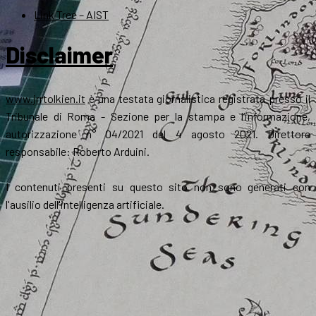
Link Tree – AIST
Disclaimer
www.jrrtolkien.it
è una testata giornalistica registrata presso il
Tribunale di Roma - Sezione per la stampa e l’informazione,
autorizzazione n° 04/2021 del 4 agosto 2021. Direttore
responsabile: Roberto Arduini.
I contenuti presenti su questo sito non sono generati con
l'ausilio dell'intelligenza artificiale.