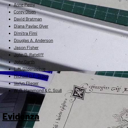
Anne Petty
Corey Olsen
David Bratman
Diana Pavlac Glyer
Dimitra Fimi
Douglas A. Anderson
Jason Fisher
John D. Rateliff
John Garth
L.M. Gildersleeve
Michael D.C. Drout
Verlyn Flieger
W. G. Hammond & C. Scull
Evidenza