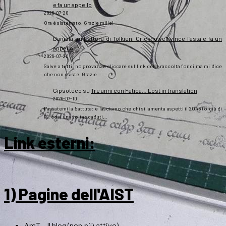
e fa un appello
2026-07-20
Ora è sistemato. Grazie mille!
Daniela
su
Lettera di Tolkien, Crickhowell vince l’asta e fa un
appello
2026-07-20
Salve a tutti, ho provato a cliccare sul link della raccolta fondi ma mi dice
che non esiste. Grazie
Gipsoteco
su
Tre anni con Fatica… Lost in translation
2026-07-10
Passatemi la battuta: e lasciamo che chi si lamenta aspetti il 2043 (o giù di
lì), così una volta scaduti…
Link esterni
:
1) Pagine dell'AIST
ArsT – Il blog (non più attivo)