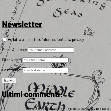
Newsletter
Ho letto e accetto le informazioni sulla privacy
Email Address:
First Name:
Last Name:
Ultimi commenti:
Roberto Arduini
su
Lettera di Tolkien, Crickhowell vince l’asta