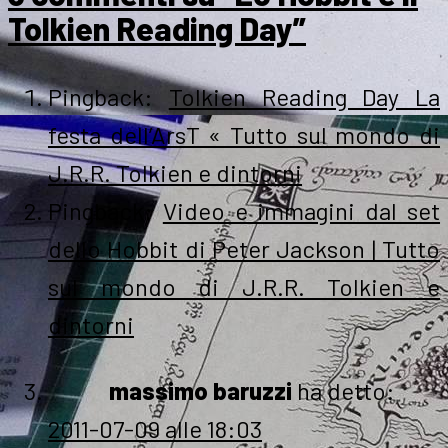
Tolkien Reading Day”
Pingback:
Tolkien Reading Day La
festa dell’ArsT « Tutto sul mondo di
J.R.R. Tolkien e dintorni
Pingback:
Video e immagini dal set
dello Hobbit di Peter Jackson | Tutto
sul mondo di J.R.R. Tolkien e
dintorni
massimo baruzzi
ha detto:
2011-07-09 alle 18:03