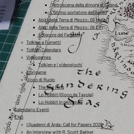
I retroscena della dimora di Elrond
L’ultimo portatore dell’Anello
Abiti della Terra di Mezzo: Gli Hobbit
Abiti della Terra di Mezzo: Gli Elfi
Il Signore del Fandom
Tolkien a Fumetti
Tolkien Calendars
Videogames
Tolkien e i videogiochi
Librigame
Gioco di Ruolo
The One Ring
Lo Hobbit (Gioco da Tavola)
Lo Hobbit in miniatura
Calendario Eventi
ENG
I Quaderni di Arda: Call for Papers 2026
An interview with R. Scott Bakker