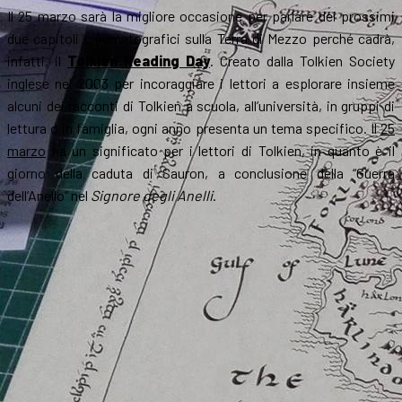
Il 25 marzo sarà la migliore occasione per parlare dei prossimi
due capitoli cinematografici sulla Terra di Mezzo perché cadrà,
infatti, il
Tolkien Reading Day
. Creato dalla Tolkien Society
inglese nel 2003 per incoraggiare i lettori a esplorare insieme
alcuni dei racconti di Tolkien a scuola, all’università, in gruppi di
lettura o in famiglia, ogni anno presenta un tema specifico. Il
25
marzo
ha un significato per i lettori di Tolkien, in quanto è il
giorno della caduta di Sauron, a conclusione della “Guerra
dell’Anello” nel
Signore degli Anelli
.