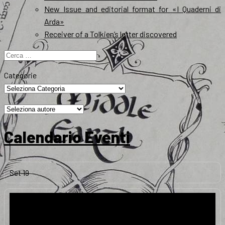
New Issue and editorial format for «I Quaderni di
Arda»
Receiver of a Tolkien’s letter discovered
Ricerca
per:
Categorie
Calendario Eventi
Set
19