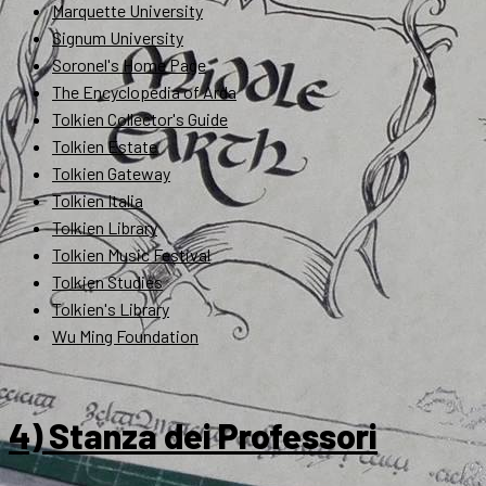
Marquette University
Signum University
Soronel's Home Page
The Encyclopedia of Arda
Tolkien Collector's Guide
Tolkien Estate
Tolkien Gateway
Tolkien Italia
Tolkien Library
Tolkien Music Festival
Tolkien Studies
Tolkien's Library
Wu Ming Foundation
4) Stanza dei Professori