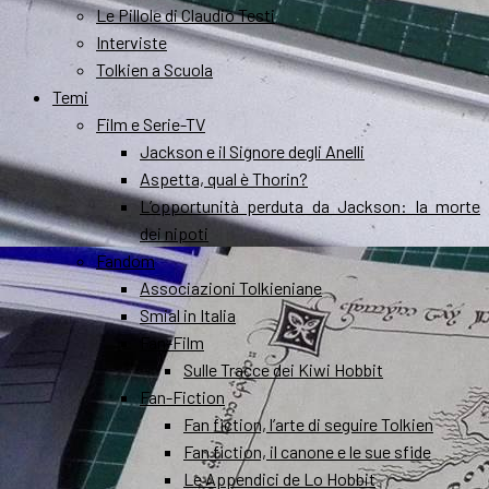
Le Pillole di Claudio Testi
Interviste
Tolkien a Scuola
Temi
Film e Serie-TV
Jackson e il Signore degli Anelli
Aspetta, qual è Thorin?
L’opportunità perduta da Jackson: la morte
dei nipoti
Fandom
Associazioni Tolkieniane
Smial in Italia
Fan-Film
Sulle Tracce dei Kiwi Hobbit
Fan-Fiction
Fan fiction, l’arte di seguire Tolkien
Fan fiction, il canone e le sue sfide
Le Appendici de Lo Hobbit