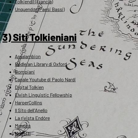
Tolkiendil (Francia)
Unquendor (Paesi Bassi)
3) Siti Tolkieniani
Ardalambion
Bodleian Library di Oxford
Bompiani
Canale Youtube di Paolo Nardi
Digital Tolkien
Elvish Linguistic Fellowship
HarperCollins
Il Sito dell'Anello
La rivista Endóre
Mandos
Marietti