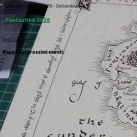
Segnalati
Settembre 19
-
Settembre 20
FantastikA 2026
Vedi Calendario
Mappa dei prossimi eventi: