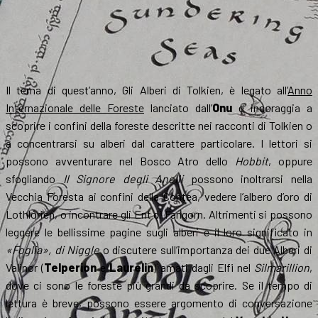
Il tema di quest’anno, Gli Alberi di Tolkien, è legato all’
Anno
Internazionale delle Foreste
lanciato dall’
Onu
e incoraggia a
scoprire i confini della foreste descritte nei racconti di Tolkien o
a concentrarsi su alberi dal carattere particolare. I lettori si
possono avventurare nel Bosco Atro dello
Hobbit
, oppure
sfogliando
Il Signore degli Anelli
possono inoltrarsi nella
Vecchia Foresta ai confini della Contea, vedere l’albero d’oro di
Lothlórien, o incontrare gli Ent di Fangorn. Altrimenti si possono
leggere le bellissime pagine sugli alberi e il loro significato in
«Foglia», di Niggle
o discutere sull’importanza dei due Alberi di
Valinor (
Telperion
e
Laurelin
) amati dagli Elfi nel
Silmarillion
,
dove ci sono le foreste più grandi da scoprire. Se il tempo di
lettura è breve, possono essere argomento di conversazione