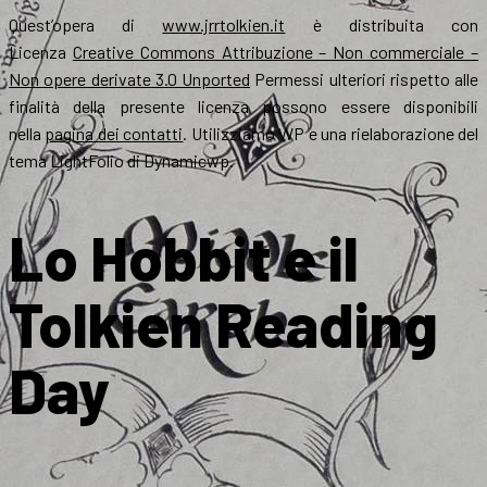
Quest’opera di
www.jrrtolkien.it
è distribuita con
Licenza
Creative Commons Attribuzione – Non commerciale –
Non opere derivate 3.0 Unported
Permessi ulteriori rispetto alle
finalità della presente licenza possono essere disponibili
nella
pagina dei contatti
. Utilizziamo WP e una rielaborazione del
tema LightFolio di Dynamicwp.
Lo Hobbit e il
Tolkien Reading
Day