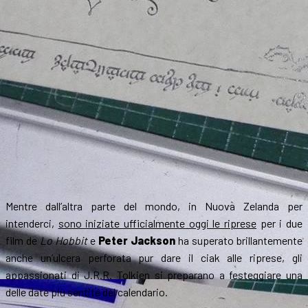
Mentre dall’altra parte del mondo, in Nuova Zelanda per
intenderci,
sono iniziate ufficialmente oggi le riprese
per i due
film de
Lo Hobbit
e
Peter Jackson
ha superato brillantemente
anche un’ulcera perforata pur dare il ciak alle riprese, gli
appassionati di J.R.R. Tolkien si preparano a festeggiare una
delle date più sentite del calendario.