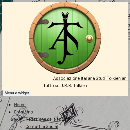
Vai
al
contenuto
Associazione Italiana Studi Tolkieniani
Tutto su J.R.R. Tolkien
Menu e widget
Home
Chi siamo
Redazione del sito AIST
Contatti e Social