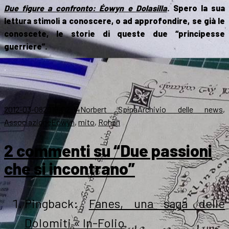
Due figure a confronto: Éowyn e Dolasilla
. Spero la sua
lettura stimoli a conoscere, o ad approfondire, se già le
conoscete, le storie di queste due “principesse
guerriere”.
.
Scritto
Autore
Categorie
2012-03-08
2016-02-14
Norbert Spina
Archivio delle news
,
il
Tag
Associazione
Eowyn
,
mito
,
Rohan
2 commenti su “Due passioni
che si incontrano”
Pingback:
Fanes, una saga delle
Dolomiti « In-Folio