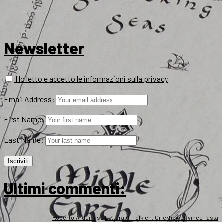
Newsletter
Ho letto e accetto le informazioni sulla privacy
Email Address:
First Name:
Last Name:
Ultimi commenti:
Roberto Arduini
su
Lettera di Tolkien, Crickhowell vince l’asta