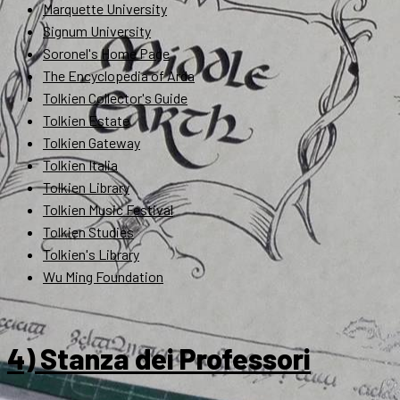
Marquette University
Signum University
Soronel's Home Page
The Encyclopedia of Arda
Tolkien Collector's Guide
Tolkien Estate
Tolkien Gateway
Tolkien Italia
Tolkien Library
Tolkien Music Festival
Tolkien Studies
Tolkien's Library
Wu Ming Foundation
4) Stanza dei Professori