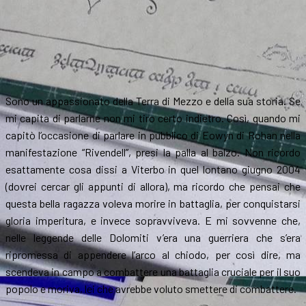
Sono un appassionato della Terra di Mezzo e della sua storia. Se
mi capita di parlarne non mi tiro certo indietro. Così, quando mi
capitò l’occasione di parlare in pubblico di Eowyn di Rohan nella
manifestazione “Rivendell”, presi la palla al balzo. Non ricordo
esattamente cosa dissi a Viterbo in quel lontano giugno 2004
(dovrei cercar gli appunti di allora), ma ricordo che pensai che
questa bella ragazza voleva morire in battaglia, per conquistarsi
gloria imperitura, e invece sopravviveva. E mi sovvenne che,
nelle leggende delle Dolomiti v’era una guerriera che s’era
ripromessa di appendere l’arco al chiodo, per così dire, ma
scendeva in campo a combattere una battaglia cruciale per il suo
popolo e moriva, lei che avrebbe voluto smettere di combattere.