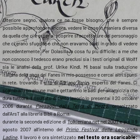
Ulteriore segno, qualora ce ne fosse bisogno, che è sempre
possibile approfondire ancora, vedere le cose in maniera diversa
da quella che ci è propria, scoprire sfaccettature del personaggio
che ci erano sfuggite o che non eravamo stati in grado di vedere
precedentemente. Per Dolasilla la cosa fu più difficile; a me che
non conosco il tedesco erano preclusi sia i testi originali di Wolff
sia le analisi della prof. Ulrike Kindl. Mi basai sulla traduzione
italiana della saga dei Fanes in mio possesso e cercai altri spunti
in rete, trovando il
sito di Adriano Vanin
, esperto dei Fanes. Ci
scambiammo alcune mail e gettammo le basi per un’amicizia che
dura tutt’ora. Il risultato di tanto lavorio lo presentai il 20 ottobre
2006 durante
Paesaggi dalla Terra di Mezzo
, organizzato
dall’ArsT alla libreria Bibli a Roma,
durante la seconda edizione di
Tolkieniana.net nel 2007
e poi il 9
agosto 2007 all’interno del
Primo Festival delle Leggende
Ladine
. Il lavoro è ora sintetizzato
nel testo ora scaricable: