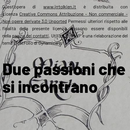
Quest’opera di
www.jrrtolkien.it
è distribuita con
Licenza
Creative Commons Attribuzione – Non commerciale –
Non opere derivate 3.0 Unported
Permessi ulteriori rispetto alle
finalità della presente licenza possono essere disponibili
nella
pagina dei contatti
. Utilizziamo WP e una rielaborazione del
tema LightFolio di Dynamicwp.
Due passioni che
si incontrano