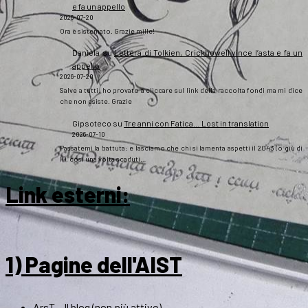
e fa un appello
2026-07-20
Ora è sistemato. Grazie mille!
Daniela
su
Lettera di Tolkien, Crickhowell vince l’asta e fa un
appello
2026-07-20
Salve a tutti, ho provato a cliccare sul link della raccolta fondi ma mi dice
che non esiste. Grazie
Gipsoteco
su
Tre anni con Fatica… Lost in translation
2026-07-10
Passatemi la battuta: e lasciamo che chi si lamenta aspetti il 2043 (o giù di
lì), così una volta scaduti…
Link esterni
:
1) Pagine dell'AIST
ArsT – Il blog (non più attivo)