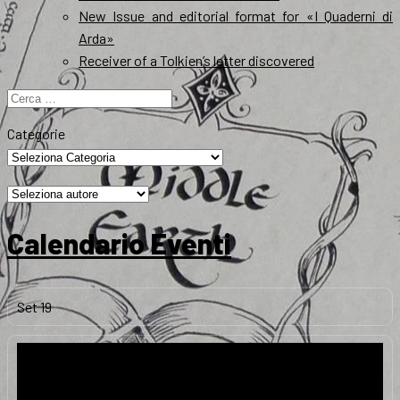
New Issue and editorial format for «I Quaderni di
Arda»
Receiver of a Tolkien’s letter discovered
Ricerca
per:
Categorie
Calendario Eventi
Set
19