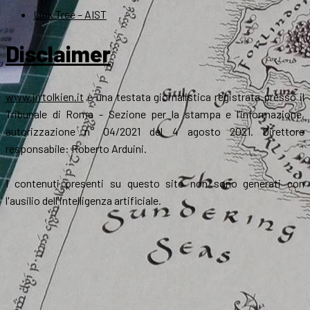
Link Tree – AIST
Disclaimer
www.jrrtolkien.it
è una testata giornalistica registrata presso il
Tribunale di Roma - Sezione per la stampa e l’informazione,
autorizzazione n° 04/2021 del 4 agosto 2021. Direttore
responsabile: Roberto Arduini.
I contenuti presenti su questo sito non sono generati con
l'ausilio dell'intelligenza artificiale.