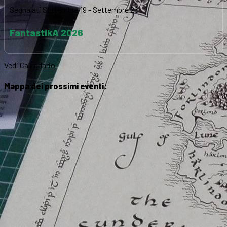
Segnalati
Settembre 19
-
Settembre 20
FantastikA 2026
Vedi Calendario
Mappa dei prossimi eventi: