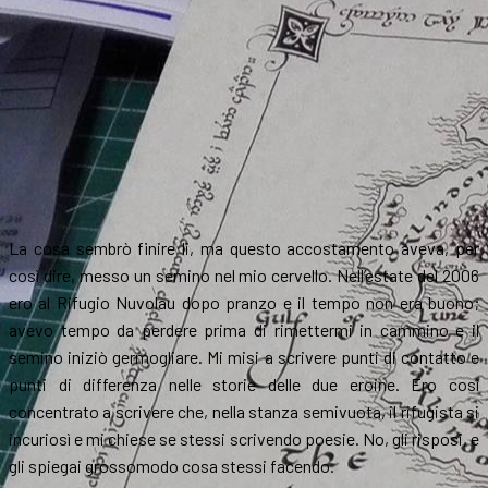
La cosa sembrò finire li, ma questo accostamento aveva, per
così dire, messo un semino nel mio cervello. Nell’estate del 2006
ero al Rifugio Nuvolau dopo pranzo e il tempo non era buono;
avevo tempo da perdere prima di rimettermi in cammino e il
semino iniziò germogliare. Mi misi a scrivere punti di contatto e
punti di differenza nelle storie delle due eroine. Ero così
concentrato a scrivere che, nella stanza semivuota, il rifugista si
incuriosì e mi chiese se stessi scrivendo poesie. No, gli risposi, e
gli spiegai grossomodo cosa stessi facendo.