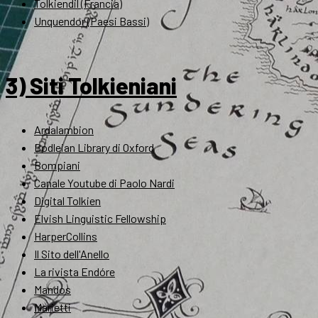
Tolkiendil (Francia)
Unquendor (Paesi Bassi)
3) Siti Tolkieniani
Ardalambion
Bodleian Library di Oxford
Bompiani
Canale Youtube di Paolo Nardi
Digital Tolkien
Elvish Linguistic Fellowship
HarperCollins
Il Sito dell'Anello
La rivista Endóre
Mandos
Marietti