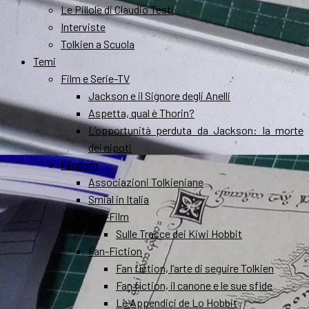
Le Pillole di Claudio Testi
Interviste
Tolkien a Scuola
Temi
Film e Serie-TV
Jackson e il Signore degli Anelli
Aspetta, qual è Thorin?
L’opportunità perduta da Jackson: la morte
dei nipoti
Fandom
Associazioni Tolkieniane
Smial in Italia
Fan-Film
Sulle Tracce dei Kiwi Hobbit
Fan-Fiction
Fan fiction, l’arte di seguire Tolkien
Fan fiction, il canone e le sue sfide
Le Appendici de Lo Hobbit