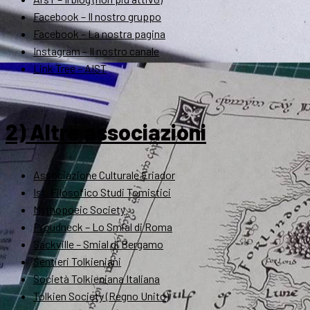
Facebook – Il nostro gruppo
Facebook – La nostra pagina
Instagram – Il nostro canale
Link Tree – AIST
2) Altre associazioni
Associazione Culturale Eriador
Ist. Filosofico Studi Tomistici
Mythopoeic Society
Proudneck – Lo Smial di Roma
Sackville – Smial di Bergamo
Sentieri Tolkieniani
Società Tolkieniana Italiana
Tolkien Society (Regno Unito)