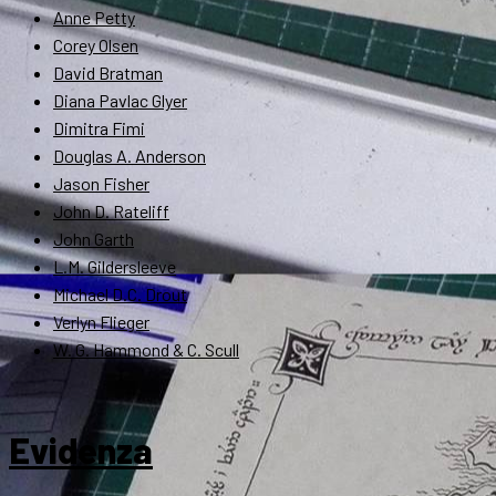
Anne Petty
Corey Olsen
David Bratman
Diana Pavlac Glyer
Dimitra Fimi
Douglas A. Anderson
Jason Fisher
John D. Rateliff
John Garth
L.M. Gildersleeve
Michael D.C. Drout
Verlyn Flieger
W. G. Hammond & C. Scull
Evidenza