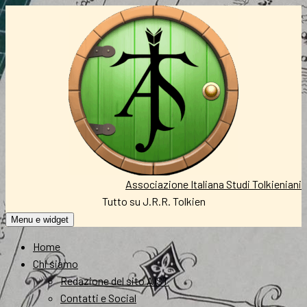
Vai
al
contenuto
Associazione Italiana Studi Tolkieniani
Tutto su J.R.R. Tolkien
Menu e widget
Home
Chi siamo
Redazione del sito AIST
Contatti e Social