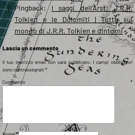
Pingback:
I saggi dell’Arst: J.R.R.
Tolkien e le Dolomiti | Tutto sul
mondo di J.R.R. Tolkien e dintorni
Lascia un commento
Il tuo indirizzo email non sarà pubblicato.
I campi obbligatori
sono contrassegnati
*
Commento
*
Nome
*