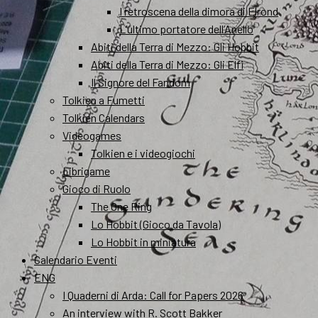
I retroscena della dimora di Elrond
L’ultimo portatore dell’Anello
Abiti della Terra di Mezzo: Gli Hobbit
Abiti della Terra di Mezzo: Gli Elfi
Il Signore del Fandom
Tolkien a Fumetti
Tolkien Calendars
Videogames
Tolkien e i videogiochi
Librigame
Gioco di Ruolo
The One Ring
Lo Hobbit (Gioco da Tavola)
Lo Hobbit in miniatura
Calendario Eventi
ENG
I Quaderni di Arda: Call for Papers 2026
An interview with R. Scott Bakker