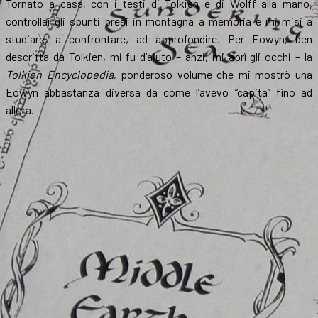
Tornato a casa, con i testi di Tolkien e di Wolff alla mano,
controllai gli spunti presi in montagna a memoria e mi misi a
studiare, a confrontare, ad approfondire. Per Eowyn, ben
descritta da Tolkien, mi fu d’aiuto – anzi, mi aprì gli occhi – la
Tolkien Encyclopedia
, ponderoso volume che mi mostrò una
Eowyn abbastanza diversa da come l’avevo “capita” fino ad
allora.