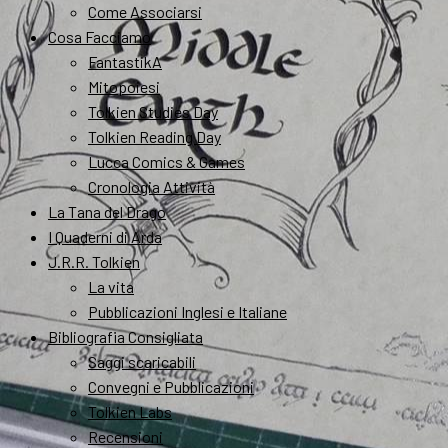
Come Associarsi
Cosa Facciamo
FantastikA
Mitopoiesi
Tolkien Studies Day
Tolkien Reading Day
Lucca Comics & Games
Cronologia Attività
La Tana del Drago
I Quaderni di Arda
J.R.R. Tolkien
La vita
Pubblicazioni Inglesi e Italiane
Bibliografia Consigliata
Saggi scaricabili
Convegni e Pubblicazioni
Tolkien Labs
Recensioni