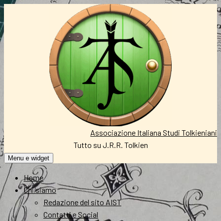
Vai
al
contenuto
Associazione Italiana Studi Tolkieniani
Tutto su J.R.R. Tolkien
Menu e widget
Home
Chi siamo
Redazione del sito AIST
Contatti e Social