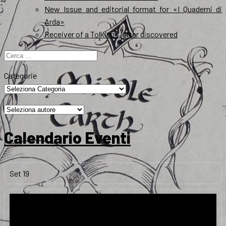
New Issue and editorial format for «I Quaderni di
Arda»
Receiver of a Tolkien’s letter discovered
Ricerca
per:
Categorie
Calendario Eventi
Set
19