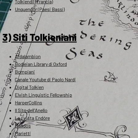
Tolkiendil (Francia)
Unquendor (Paesi Bassi)
3) Siti Tolkieniani
Ardalambion
Bodleian Library di Oxford
Bompiani
Canale Youtube di Paolo Nardi
Digital Tolkien
Elvish Linguistic Fellowship
HarperCollins
Il Sito dell'Anello
La rivista Endóre
Mandos
Marietti