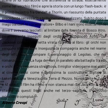
come nel vecchio film) e apre la storia con un lungo flash-back: è
il primo incontro fra Gandalf e Thorin, un riassunto della puntata
precedente necessario e brillantemente realizzato. Subito dopo il
mago Gandalf, lo «scassinatore» Bilbo e i nani sono esattamente
dove li avevamo lasciati: al limitare della foresta di Bosco Atro,
perennemente inseguiti dagli orchi del lattiginoso Azog. Qui
Jackson compie una netta virata rispetto al libro: gli orchi non
vengono sterminati e inseguono la compagnia anche nel reame
degli elfi, dove ricompare il personaggio di Legolas, che nel
romanzo non c’è. La fuga dei nani in parallelo alla battaglia tra elfi
e orchi è una sequenza strepitosa, il miglior videogame mai visto
al cinema, così come è bellissima la costruzione digitale di
Laketown, una Venezia della Terra di Mezzo. Nonostante le 2 ore
e 41 minuti il film ha ritmo e non stanca mai. Se Jackson & soci
stanno su questi livelli anche nel terzo capitolo, il (mezzo)
miracolo è compiuto.
Alberto Crespi