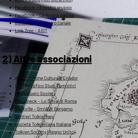
Facebook – Il nostro gruppo
Facebook – La nostra pagina
Instagram – Il nostro canale
Link Tree – AIST
2) Altre associazioni
Associazione Culturale Eriador
Ist. Filosofico Studi Tomistici
Mythopoeic Society
Proudneck – Lo Smial di Roma
Sackville – Smial di Bergamo
Sentieri Tolkieniani
Società Tolkieniana Italiana
Tolkien Society (Regno Unito)