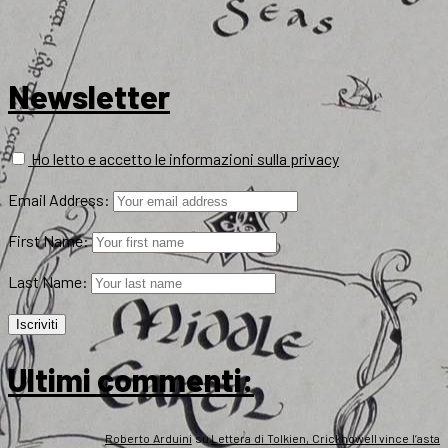
Newsletter
Ho letto e accetto le informazioni sulla privacy
Email Address:
First Name:
Last Name:
Ultimi commenti:
Roberto Arduini
su
Lettera di Tolkien, Crickhowell vince l’asta