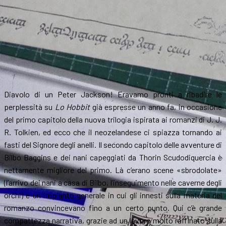
Diavolo di un Peter Jackson! Eravamo pronti a ribadire le
perplessità su
Lo Hobbit
già espresse un anno fa, in occasione
del primo capitolo della nuova trilogia ispirata ai romanzi di J. J.
R. Tolkien, ed ecco che il neozelandese ci spiazza tornando ai
fasti del Signore degli anelli. Il secondo capitolo delle avventure di
Bilbo Baggins e dei nani capeggiati da Thorin Scudodiquercia è
nettamente migliore del primo. Là c’erano scene «sbrodolate»
(l’arrivo dei nani a casa di Bilbo, l’inseguimento nelle caverne degli
orchi) e un impianto generale in cui gli innesti sulla materia del
romanzo convincevano fino a un certo punto. Qui c’è grande
compattezza narrativa, grazie ad un lavoro molto raffinato sulla