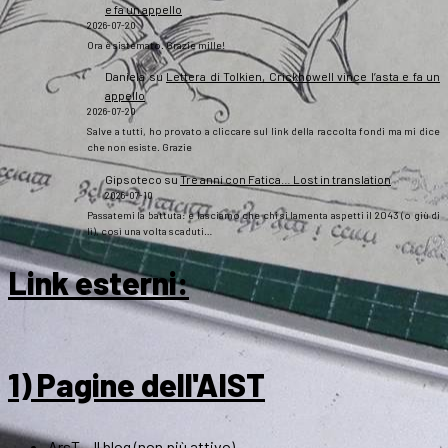
e fa un appello
2026-07-20
Ora è sistemato. Grazie mille!
Daniela
su
Lettera di Tolkien, Crickhowell vince l’asta e fa un
appello
2026-07-20
Salve a tutti, ho provato a cliccare sul link della raccolta fondi ma mi dice
che non esiste. Grazie
Gipsoteco
su
Tre anni con Fatica… Lost in translation
2026-07-10
Passatemi la battuta: e lasciamo che chi si lamenta aspetti il 2043 (o giù di
lì), così una volta scaduti…
Link esterni
:
1) Pagine dell'AIST
ArsT – Il blog (non più attivo)