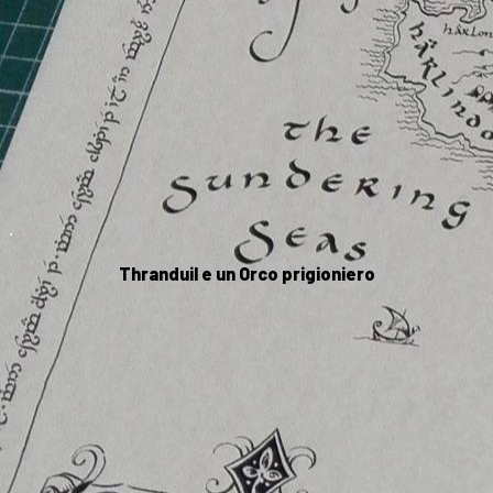
.
Thranduil e un Orco prigioniero