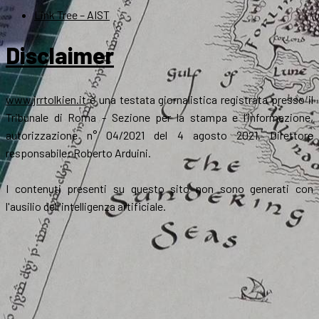
Link Tree – AIST
Disclaimer
www.jrrtolkien.it
è una testata giornalistica registrata presso il
Tribunale di Roma - Sezione per la stampa e l’informazione,
autorizzazione n° 04/2021 del 4 agosto 2021. Direttore
responsabile: Roberto Arduini.
I contenuti presenti su questo sito non sono generati con
l'ausilio dell'intelligenza artificiale.