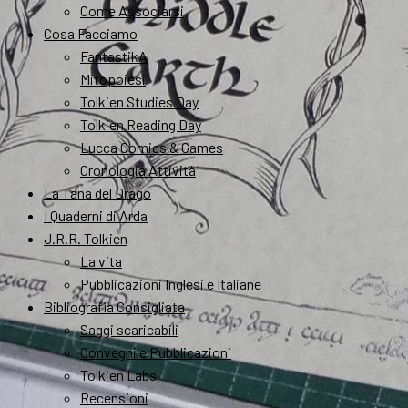
Come Associarsi
Cosa Facciamo
FantastikA
Mitopoiesi
Tolkien Studies Day
Tolkien Reading Day
Lucca Comics & Games
Cronologia Attività
La Tana del Drago
I Quaderni di Arda
J.R.R. Tolkien
La vita
Pubblicazioni Inglesi e Italiane
Bibliografia Consigliata
Saggi scaricabili
Convegni e Pubblicazioni
Tolkien Labs
Recensioni