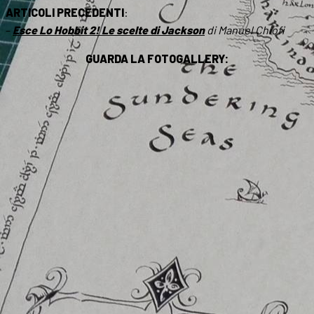
ARTICOLI PRECEDENTI
:
–
Esce Lo Hobbit 2! Le scelte di Jackson
di Manuel Chiofi
GUARDA LA FOTOGALLERY: