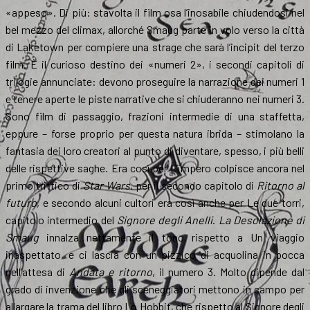
«appeso». Di più: stavolta il film osa l’inosabile chiudendosi nel
bel mezzo del climax, allorché Smaug parte in volo verso la città
di Laketown per compiere una strage che sarà l’incipit del terzo
film. È il curioso destino dei «numeri 2», i secondi capitoli di
trilogie annunciate: devono proseguire la narrazione dei numeri 1
e tenere aperte le piste narrative che si chiuderanno nei numeri 3.
Sono film di passaggio, frazioni intermedie di una staffetta,
eppure – forse proprio per questa natura ibrida – stimolano la
fantasia dei loro creatori al punto di diventare, spesso, i più belli
delle rispettive saghe. Era così per L’impero colpisce ancora nel
primo trittico di
Star Wars
, per il secondo capitolo di
Ritorno al
futuro
, e secondo alcuni cultori era così anche per Le due torri,
capitolo intermedio del
Signore degli Anelli
.
La Desolazione di
Smaug
innalza nettamente il tono rispetto a Un viaggio
inaspettato, e ci lascia con un pizzico di acquolina in bocca
nell’attesa di
Andata e ritorno
, il numero 3. Molto dipende dal
grado di invenzione che gli sceneggiatori mettono in campo per
allargare la trama del libro Lo Hobbit, che rispetto al Signore degli