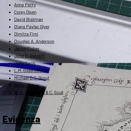
Anne Petty
Corey Olsen
David Bratman
Diana Pavlac Glyer
Dimitra Fimi
Douglas A. Anderson
Jason Fisher
John D. Rateliff
John Garth
L.M. Gildersleeve
Michael D.C. Drout
Verlyn Flieger
W. G. Hammond & C. Scull
Evidenza