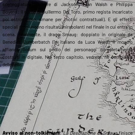
sceneggiatura (sempre di Jackson, Fran Walsh e Philippa
Boyens: il nome di Guillermo Del Toro, primo regista incaricato
poi estromesso, rimane per motivi contrattuali). E gli effetti
speciali raggiungono risultati mirabolanti nel finale in cui entra in
scena, finalmente, il drago Smaug: doppiato in originale da
Benedict Cumberbatch (in italiano da Luca Ward), il mostro
affianca Gollum sul podio dei personaggi completamente
costruiti in digitale. Nel terzo capitolo, vedrete, ne combinerà
delle belle.
Avviso ai non-tolkieniani
:
La Desolazione di Smaug
finisce