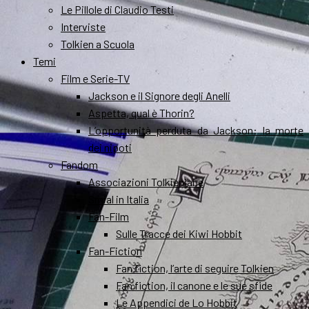
Le Pillole di Claudio Testi
Interviste
Tolkien a Scuola
Temi
Film e Serie-TV
Jackson e il Signore degli Anelli
Aspetta, qual è Thorin?
L’opportunità perduta da Jackson: la morte
dei nipoti
Fandom
Associazioni Tolkieniane
Smial in Italia
Fan-Film
Sulle Tracce dei Kiwi Hobbit
Fan-Fiction
Fan fiction, l’arte di seguire Tolkien
Fan fiction, il canone e le sue sfide
Le Appendici de Lo Hobbit