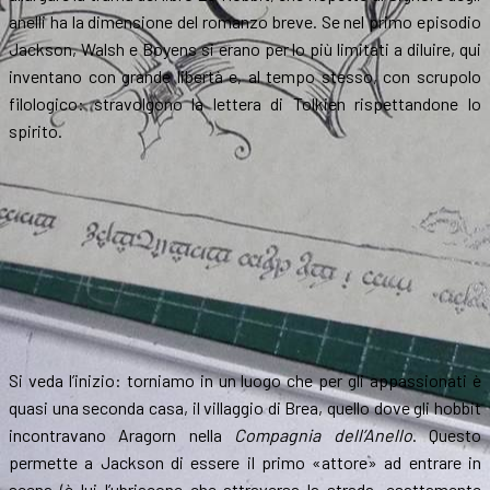
anelli ha la dimensione del romanzo breve. Se nel primo episodio
Jackson, Walsh e Boyens si erano per lo più limitati a diluire, qui
inventano con grande libertà e, al tempo stesso, con scrupolo
filologico: stravolgono la lettera di Tolkien rispettandone lo
spirito.
Si veda l’inizio: torniamo in un luogo che per gli appassionati è
quasi una seconda casa, il villaggio di Brea, quello dove gli hobbit
incontravano Aragorn nella
Compagnia dell’Anello
. Questo
permette a Jackson di essere il primo «attore» ad entrare in
scena (è lui l’ubriacone che attraversa la strada, esattamente