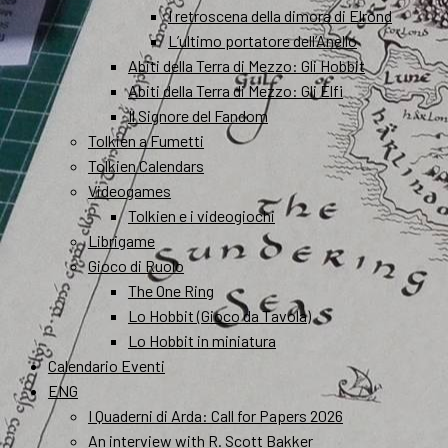
I retroscena della dimora di Elrond
L’ultimo portatore dell’Anello
Abiti della Terra di Mezzo: Gli Hobbit
Abiti della Terra di Mezzo: Gli Elfi
Il Signore del Fandom
Tolkien a Fumetti
Tolkien Calendars
Videogames
Tolkien e i videogiochi
Librigame
Gioco di Ruolo
The One Ring
Lo Hobbit (Gioco da Tavola)
Lo Hobbit in miniatura
Calendario Eventi
ENG
I Quaderni di Arda: Call for Papers 2026
An interview with R. Scott Bakker