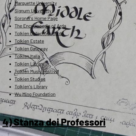
Marquette University
Signum University
Soronel's Home Page
The Encyclopedia of Arda
Tolkien Collector's Guide
Tolkien Estate
Tolkien Gateway
Tolkien Italia
Tolkien Library
Tolkien Music Festival
Tolkien Studies
Tolkien's Library
Wu Ming Foundation
4) Stanza dei Professori