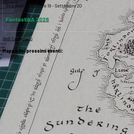
Segnalati
Settembre 19
-
Settembre 20
FantastikA 2026
Vedi Calendario
Mappa dei prossimi eventi: