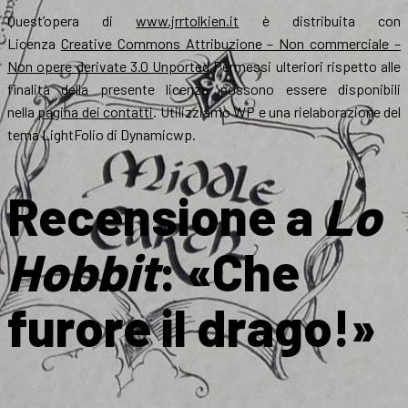
Quest’opera di
www.jrrtolkien.it
è distribuita con
Licenza
Creative Commons Attribuzione – Non commerciale –
Non opere derivate 3.0 Unported
Permessi ulteriori rispetto alle
finalità della presente licenza possono essere disponibili
nella
pagina dei contatti
. Utilizziamo WP e una rielaborazione del
tema LightFolio di Dynamicwp.
Recensione a
Lo
Hobbit
: «Che
furore il drago!»