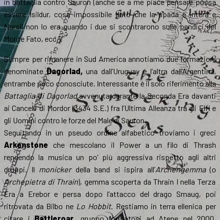
in battaglia contro Sauron (anche se a me piace pensare possa
essere Isildur, cosa impossibile dato che la spada è intera e
Narsil non lo era quando i due si scontrarono sulle pendici del
Monte Fato, ecc.).
Sempre per rimanere in Sud America annotiamo due formazioni
denominate
Dagorlad,
una dall’Uruguay e l’altra dall’Argentina,
entrambe poco conosciute. Interessante è il solo riferimento alla
Battaglia di Dagorlad
avvenuta durante la Seconda Era davanti
ai Cancelli di Mordor (3434 S.E.) fra l’Ultima Alleanza tra gli Elfi e
gli Uomini contro le forze del Male di Sauron.
Seguitando in un pseudo ordine alfabetico troviamo i greci
Arkenstone
che mescolano il Power a un filo di Thrash
rendendo la musica un po’ più aggressiva rispetto agli altri
gruppi. Il
monicker
della band si ispira all’
Archengemma
(o
Archepietra di Thrain
), gemma scoperta da Thrain I nella Terza
Era a Erebor e persa dopo l’attacco del drago Smaug, poi
ritrovata da Bilbo ne
Lo Hobbit
. Restiamo in terra ellenica per
citare i
Battleroar
, gruppo formatosi ad Atene nel 2000,