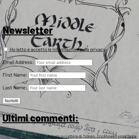
Newsletter
Ho letto e accetto le informazioni sulla privacy
Email Address:
First Name:
Last Name:
Ultimi commenti:
Roberto Arduini
su
Lettera di Tolkien, Crickhowell vince l’asta