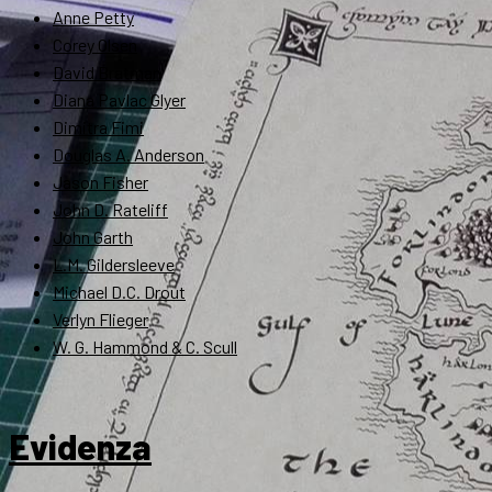
Anne Petty
Corey Olsen
David Bratman
Diana Pavlac Glyer
Dimitra Fimi
Douglas A. Anderson
Jason Fisher
John D. Rateliff
John Garth
L.M. Gildersleeve
Michael D.C. Drout
Verlyn Flieger
W. G. Hammond & C. Scull
Evidenza