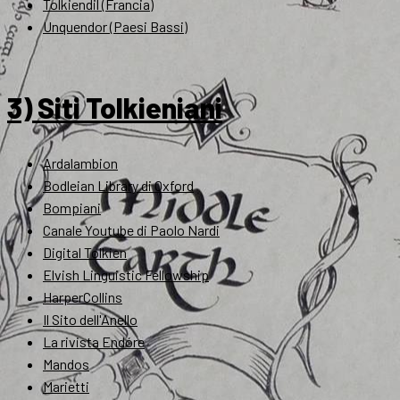
Tolkiendil (Francia)
Unquendor (Paesi Bassi)
3) Siti Tolkieniani
Ardalambion
Bodleian Library di Oxford
Bompiani
Canale Youtube di Paolo Nardi
Digital Tolkien
Elvish Linguistic Fellowship
HarperCollins
Il Sito dell'Anello
La rivista Endóre
Mandos
Marietti