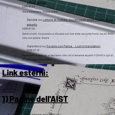
e fa un appello
2026-07-20
Ora è sistemato. Grazie mille!
Daniela
su
Lettera di Tolkien, Crickhowell vince l’asta e fa un
appello
2026-07-20
Salve a tutti, ho provato a cliccare sul link della raccolta fondi ma mi dice
che non esiste. Grazie
Gipsoteco
su
Tre anni con Fatica… Lost in translation
2026-07-10
Passatemi la battuta: e lasciamo che chi si lamenta aspetti il 2043 (o giù di
lì), così una volta scaduti…
Link esterni
:
1) Pagine dell'AIST
ArsT – Il blog (non più attivo)