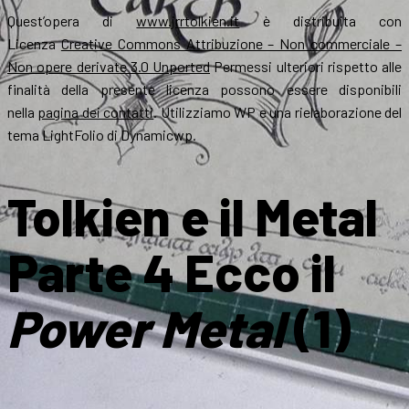
Quest’opera di
www.jrrtolkien.it
è distribuita con
Licenza
Creative Commons Attribuzione – Non commerciale –
Non opere derivate 3.0 Unported
Permessi ulteriori rispetto alle
finalità della presente licenza possono essere disponibili
nella
pagina dei contatti
. Utilizziamo WP e una rielaborazione del
tema LightFolio di Dynamicwp.
Tolkien e il Metal
Parte 4 Ecco il
Power Metal
(1)