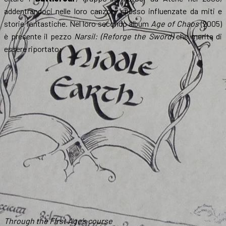
addentrandoci nelle loro canzoni spesso influenzate da miti e
storie fantastiche. Nel loro secondo album
Age of Chaos
(2005)
è presente il pezzo
Narsil: (Reforge the Sword)
che merita di
essere riportato:
Through the First Age’s course