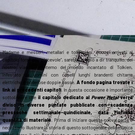
Madame e messeri, metallari e tolkieniani, eccoci arrivati al
capitolo forse più “piacevole”, sarebbe meglio a dir tranquillo, del
nostro viaggio all’interno del mondo incantato di Tolkien,
infestato da uomini con capelli lunghi brandenti chitarre
elettriche e poderose doppie casse.
A fondo pagina trovate i
link ai precedenti capitoli
. In questa occasione è importante
sottolineare che
il capitolo dedicato al
Power Metal
verrà
diviso in diverse puntate pubblicate con scadenza
pressoché settimanale-quindicinale, data l’infinita
quantità di materiale
. Prima di iniziare questa nuova parte è
necessario illustrare la storia di questo sottogenere della musica
Metal, forse il più conosciuto e ascoltato, anche dai profani,