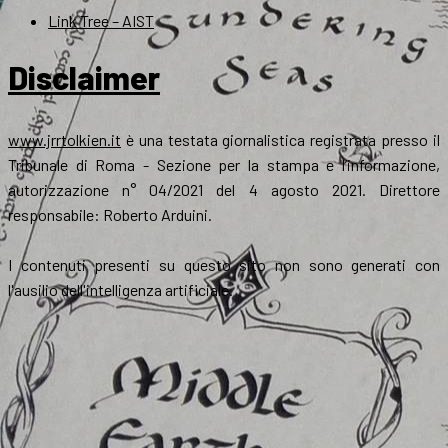
Link Tree – AIST
Disclaimer
www.jrrtolkien.it
è una testata giornalistica registrata presso il
Tribunale di Roma - Sezione per la stampa e l’informazione,
autorizzazione n° 04/2021 del 4 agosto 2021. Direttore
responsabile: Roberto Arduini.
I contenuti presenti su questo sito non sono generati con
l'ausilio dell'intelligenza artificiale.