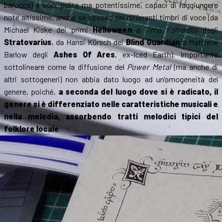
barocca) e voci pulite ma potentissime, capaci di raggiungere
note altissime, anche se spesso dai differenti timbri di voce (da
Michael Kiske dei primi
Helloween
a Timo Kotipelto degli
Stratovarius
, da Hansi Kürsch dei
Blind Guardian
a Matthew
Barlow degli
Ashes Of Ares
, ex-Iced Earth). Importante
sottolineare come la diffusione del
Power Metal
(ma anche di
altri sottogeneri) non abbia dato luogo ad un’omogeneità del
genere, poiché,
a seconda del luogo dove si è radicato, il
genere si è differenziato nelle caratteristiche musicali e
nella melodia, assorbendo tratti melodici tipici del
folklore locale
.