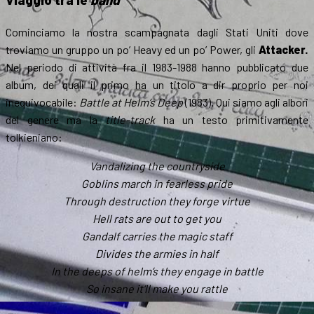
Cominciamo la nostra scampagnata dagli Stati Uniti dove
troviamo un gruppo un po’ Heavy ed un po’ Power, gli
Attacker.
Nel periodo di attività fra il 1983-1988 hanno pubblicato due
album, dei quali il primo ha un titolo a dir proprio per noi
inequivocabile:
Battle at Helm’s Deep
(1983). Qui siamo agli albori
del genere ma la
title-track
ha un testo primitivamente
tolkieniano:
Vandalizing the countryside
Goblins march in fearless pride
Through destruction they forge virtue
Hell rats are out to get you
Gandalf carries the magic staff
Divides the armies in half
In the deeps of helm’s they engage in battle
So insane it’ll make you rattle