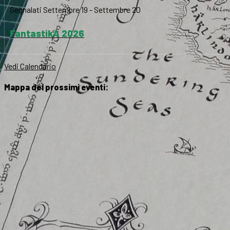
Segnalati
Settembre 19
-
Settembre 20
FantastikA 2026
Vedi Calendario
Mappa dei prossimi eventi: