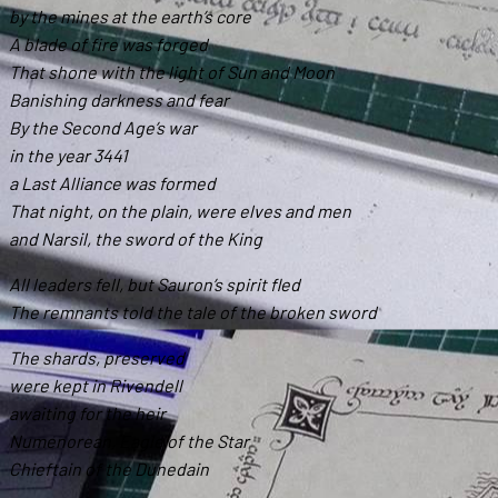
by the mines at the earth’s core
A blade of fire was forged
That shone with the light of Sun and Moon
Banishing darkness and fear
By the Second Age’s war
in the year 3441
a Last Alliance was formed
That night, on the plain, were elves and men
and Narsil, the sword of the King
All leaders fell, but Sauron’s spirit fled
The remnants told the tale of the broken sword
The shards, preserved
were kept in Rivendell
awaiting for the heir
Numenorean, Eagle of the Star
Chieftain of the Dunedain