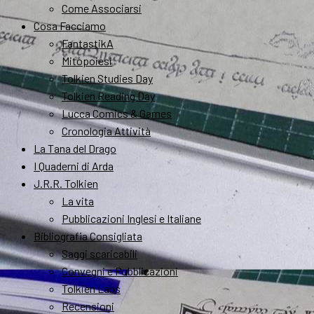
Come Associarsi
Cosa Facciamo
FantastikA
Mitopoiesi
Tolkien Studies Day
Tolkien Reading Day
Lucca Comics & Games
Cronologia Attività
La Tana del Drago
I Quaderni di Arda
J.R.R. Tolkien
La vita
Pubblicazioni Inglesi e Italiane
Bibliografia Consigliata
Saggi scaricabili
Convegni e Pubblicazioni
Tolkien Labs
Recensioni