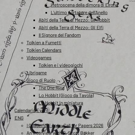
I retroscena della dimora di Elrond
L’ultimo portatore dell’Anello
Abiti della Terra di Mezzo: Gli Hobbit
Abiti della Terra di Mezzo: Gli Elfi
Il Signore del Fandom
Tolkien a Fumetti
Tolkien Calendars
Videogames
Tolkien e i videogiochi
Librigame
Gioco di Ruolo
The One Ring
Lo Hobbit (Gioco da Tavola)
Lo Hobbit in miniatura
Calendario Eventi
ENG
I Quaderni di Arda: Call for Papers 2026
An interview with R. Scott Bakker