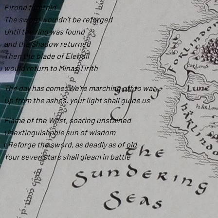
Elrond foretold
The sword wouldn’t be reforged
Until the ring was found
and the Shadow returned
Then the blade of Elendil
would return to Minas Tirith
The day has come! We’re marching off to war
Up from the ashes, your light shall guide us
Flame of the West, soaring unstained
Unextinguishable sun of wisdom
n
Reforge the sword, as deadly as of old
Your seven stars shall gleam in battle