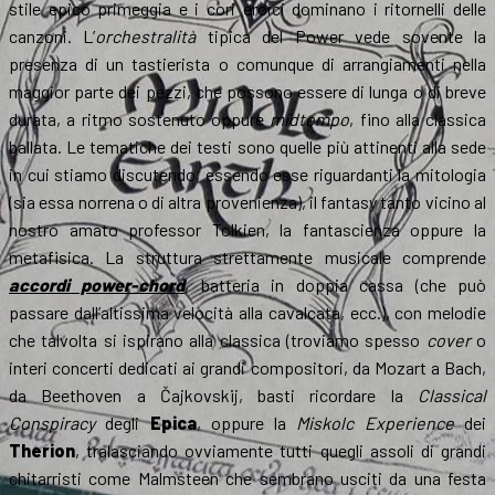
stile epico primeggia e i cori eroici dominano i ritornelli delle
canzoni. L’
orchestralità
tipica del Power vede sovente la
presenza di un tastierista o comunque di arrangiamenti nella
maggior parte dei pezzi, che possono essere di lunga o di breve
durata, a ritmo sostenuto oppure
midtempo
, fino alla classica
ballata. Le tematiche dei testi sono quelle più attinenti alla sede
in cui stiamo discutendo, essendo esse riguardanti la mitologia
(sia essa norrena o di altra provenienza), il fantasy tanto vicino al
nostro amato professor Tolkien, la fantascienza oppure la
metafisica. La struttura strettamente musicale comprende
accordi power-chord
, batteria in doppia cassa (che può
passare dall’altissima velocità alla cavalcata, ecc.), con melodie
che talvolta si ispirano alla classica (troviamo spesso
cover
o
interi concerti dedicati ai grandi compositori, da Mozart a Bach,
da Beethoven a Čajkovskij, basti ricordare la
Classical
Conspiracy
degli
Epica
, oppure la
Miskolc Experience
dei
Therion
, tralasciando ovviamente tutti quegli assoli di grandi
chitarristi come Malmsteen che sembrano usciti da una festa