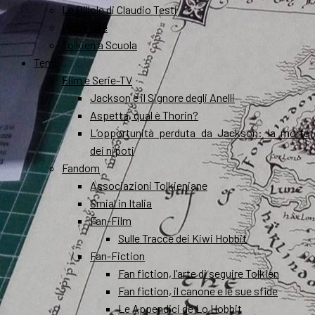
Le Pillole di Claudio Testi
Interviste
Tolkien a Scuola
Temi
Film e Serie-TV
Jackson e il Signore degli Anelli
Aspetta, qual è Thorin?
L’opportunità perduta da Jackson: la morte
dei nipoti
Fandom
Associazioni Tolkieniane
Smial in Italia
Fan-Film
Sulle Tracce dei Kiwi Hobbit
Fan-Fiction
Fan fiction, l’arte di seguire Tolkien
Fan fiction, il canone e le sue sfide
Le Appendici de Lo Hobbit