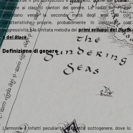
assieme ai classici cantori del genere. Le radici del
Power
affondano verso la seconda metà degli anni ’80 con
caratteristiche proprie, probabilmente in contrasto con
l’aggressività e la limitata melodia dei
primi sviluppi del
Death
e del
Black
.
Definizione di genere
L’armonia è infatti peculiarità di questo sottogenere, dove lo