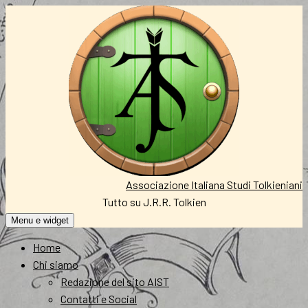
Vai
al
contenuto
Associazione Italiana Studi Tolkieniani
Tutto su J.R.R. Tolkien
Menu e widget
Home
Chi siamo
Redazione del sito AIST
Contatti e Social