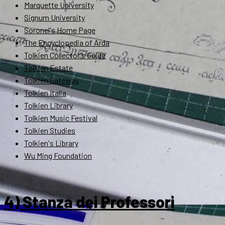
Marquette University
Signum University
Soronel's Home Page
The Encyclopedia of Arda
Tolkien Collector's Guide
Tolkien Estate
Tolkien Gateway
Tolkien Italia
Tolkien Library
Tolkien Music Festival
Tolkien Studies
Tolkien's Library
Wu Ming Foundation
4) Stanza dei Professori