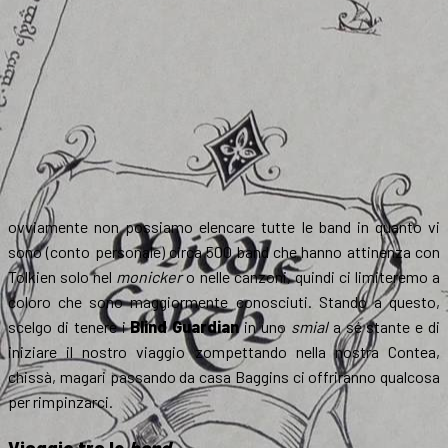
ovviamente non possiamo elencare tutte le band in quanto vi
sono (conto personale) circa 500 band che hanno attinenza con
Tolkien solo nel
monicker
o nelle canzoni, quindi ci limiteremo a
coloro che sono maggiormente conosciuti. Stando a questo,
scelgo di tenere i
Blind Guardian
in uno
smial
a sé stante e di
iniziare il nostro viaggio zompettando nella nostra Contea,
chissà, magari passando da casa Baggins ci offriranno qualcosa
per rimpinzarci.
Viaggio tra le
band