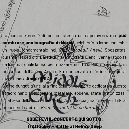
La canzone non è di per se stessa un capolavoro, ma
può
sembrare una biografia di Narsil
, celeberrima lama che ebbe
un ruolo fondamentale nel
Signore degli Anelli
. Spezzatasi
durante l’assedio di Barad-dûr, alla morte di Elendil venne raccolta
da Isildur, il quale la usò per mozzare un dito di Sauron venendo in
possesso dell’Unico Anello. Fu conservata e infine riforgiata,
diventando l’
Andúril
di Aragorn.
Siamo dunque giunti alla fine della prima parte dedicata a questo
straordinario sottogenere metallaro, ebbene, state sintonizzati,
in attesa della nuova puntata! A fondo pagina trovate i link ai
precedenti capitoli.
Keep the metal flame burning!
GODETEVI IL CONCERTO QUI SOTTO:
1) Attacker – Battle at Helm’s Deep