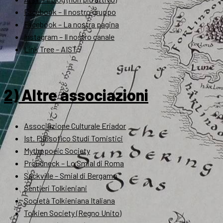
Facebook – Il nostro gruppo
Facebook – La nostra pagina
Instagram – Il nostro canale
Link Tree – AIST
2) Altre associazioni
Associazione Culturale Eriador
Ist. Filosofico Studi Tomistici
Mythopoeic Society
Proudneck – Lo Smial di Roma
Sackville – Smial di Bergamo
Sentieri Tolkieniani
Società Tolkieniana Italiana
Tolkien Society (Regno Unito)