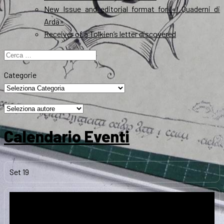
New Issue and editorial format for «I Quaderni di
Arda»
Receiver of a Tolkien’s letter discovered
Ricerca
per:
Categorie
Calendario Eventi
Set
19