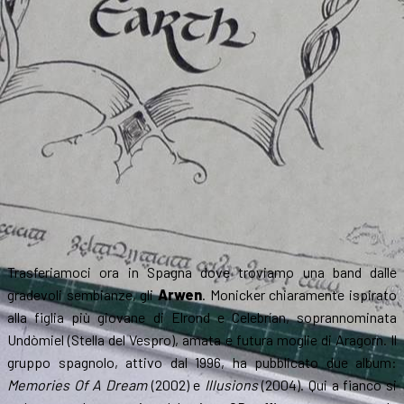
Trasferiamoci ora in Spagna dove troviamo una band dalle
gradevoli sembianze, gli
Arwen
. Monicker chiaramente ispirato
alla figlia più giovane di Elrond e Celebrían, soprannominata
Undòmiel (Stella del Vespro), amata e futura moglie di Aragorn. Il
gruppo spagnolo, attivo dal 1996, ha pubblicato due album:
Memories Of A Dream
(2002) e
Illusions
(2004). Qui a fianco si