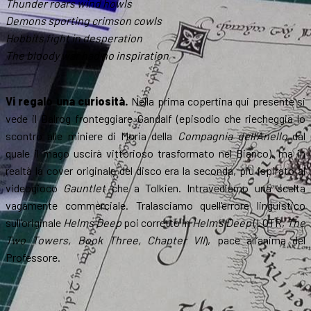
Thunder roars wind howls
Demons sporting crimson cowls
Hobbits fight in desperation
The bloody war had no inspiration
Vi regalo una curiosità.
Nella prima copertina qui presente si
vede il Balrog fronteggiare Gandalf (episodio che riecheggia lo
scontro alle miniere di Moria della
Compagnia dell’Anello
dal
quale il mago uscirà vittorioso trasformato nel Bianco), ma in
realtà la cover originale del disco era la seconda, più ispirato al
videogioco
Gauntlet
che a Tolkien. Intravediamo una scelta
vagamente commerciale. Tralasciamo quell’errore linguistico
sull’originale
Helms Deep
poi corretto in
Helm’s Deep
(LOTR,
The
Two Towers, Book Three, Chapter VII
), pace all’anima del
Professore.