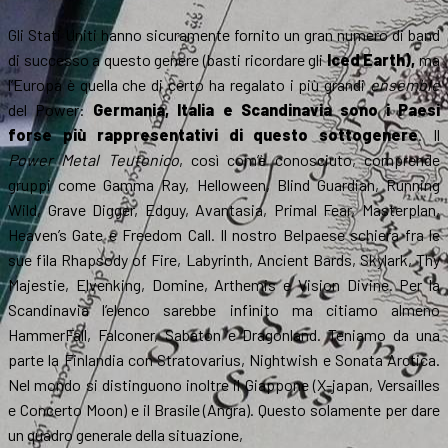
Gli Stati Uniti hanno sicuramente fornito un gran numero di band
di successo a questo genere (basti ricordare gli
Iced Earth),
ma
l’Europa è quella che di certo ha regalato i più grandi
ensemble
del Power:
Germania, Italia e Scandinavia sono i Paesi
forse più rappresentativi di questo sottogenere
. Il
Power Metal Teutonico
, così com’è conosciuto, comprende
gruppi come Gamma Ray, Helloween, Blind Guardian, Running
Wild, Grave Digger, Edguy, Avantasia, Primal Fear, Masterplan,
Heaven’s Gate e Freedom Call. Il nostro Belpaese schiera fra le
sue fila Rhapsody of Fire, Labyrinth, Ancient Bards, Skylark, Thy
Majestie, Elvenking, Domine, Arthemis e Vision Divine. Per la
Scandinavia l’elenco sarebbe infinito ma citiamo almeno
HammerFall, Falconer, Sabaton e Dragonland. Teniamo da una
parte la Finlandia con Stratovarius, Nightwish e Sonata Arctica.
Nel mondo si distinguono inoltre il Giappone (X-japan, Versailles
e Concerto Moon) e il Brasile (Angra). Questo solamente per dare
un quadro generale della situazione,