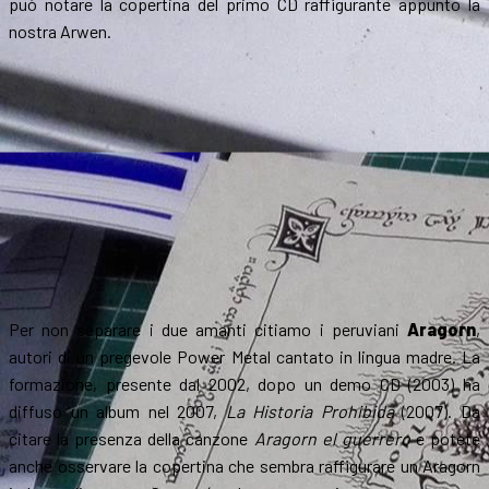
può notare la copertina del primo CD raffigurante appunto la
nostra Arwen.
Per non separare i due amanti citiamo i peruviani
Aragorn
,
autori di un pregevole Power Metal cantato in lingua madre. La
formazione, presente dal 2002, dopo un demo CD (2003) ha
diffuso un album nel 2007,
La Historia Prohibida
(2007). Da
citare la presenza della canzone
Aragorn el guerrero
e potete
anche osservare la copertina che sembra raffigurare un Aragorn