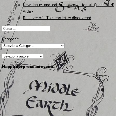
New Issue and editorial format for «I Quaderni di
Arda»
Receiver of a Tolkien’s letter discovered
Ricerca
per:
Categorie
Mappa dei prossimi eventi: