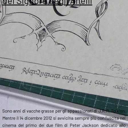
del Signore degli Anelli
la
febbre
da
copyright
Sono anni di vacche grasse per gli appassionati di J.R.R. Tolkien.
Mentre il 14 dicembre 2012 si avvicina sempre più con l’uscita nei
cinema del primo dei due film di Peter Jackson dedicato allo