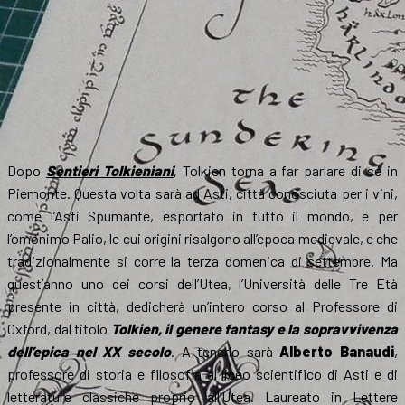
Dopo
Sentieri Tolkieniani
, Tolkien torna a far parlare di sé in
Piemonte. Questa volta sarà ad Asti, città conosciuta per i vini,
come l’Asti Spumante, esportato in tutto il mondo, e per
l’omonimo Palio, le cui origini risalgono all’epoca medievale, e che
tradizionalmente si corre la terza domenica di settembre. Ma
quest’anno uno dei corsi dell’Utea, l’Università delle Tre Età
presente in città, dedicherà un’intero corso al Professore di
Oxford, dal titolo
Tolkien, il genere fantasy e la sopravvivenza
dell’epica nel XX secolo
. A tenerlo sarà
Alberto Banaudi
,
professore di storia e filosofia al liceo scientifico di Asti e di
letterature classiche proprio all’Utea. Laureato in Lettere