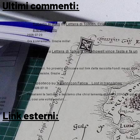
Ultimi commenti:
Roberto Arduini
su
Lettera di Tolkien, Crickhowell vince l’asta
e fa un appello
2026-07-20
Ora è sistemato. Grazie mille!
Daniela
su
Lettera di Tolkien, Crickhowell vince l’asta e fa un
appello
2026-07-20
Salve a tutti, ho provato a cliccare sul link della raccolta fondi ma mi dice
che non esiste. Grazie
Gipsoteco
su
Tre anni con Fatica… Lost in translation
2026-07-10
Passatemi la battuta: e lasciamo che chi si lamenta aspetti il 2043 (o giù di
lì), così una volta scaduti…
Link esterni
: