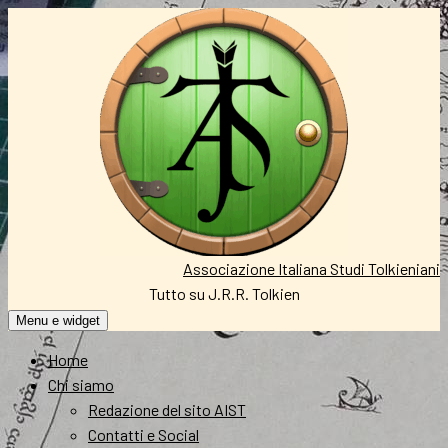
Vai
al
contenuto
Associazione Italiana Studi Tolkieniani
Tutto su J.R.R. Tolkien
Menu e widget
Home
Chi siamo
Redazione del sito AIST
Contatti e Social