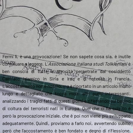
Fermi lì, è una provocazione! Se non sapete cosa sia, è inutile
continuare a leggere. L’
Associazione italiana studi Tolkieniani
è
ben conscia di tutte le atrocità perpetrate dal cosiddetto
Califfato islamico in Siria e Iraq e di recente in Francia.
L’accostamento non è nostro, ma è riportato in un articolo molto
lungo e dettagliato che tocca molti altri punti interessanti,
analizzando i tragici fatti di questi giorni e riflettendo sul bacino
di coltura dei terroristi nati in Europa. Quel che ci ha colpito è
però la provocazione iniziale, che è poi non viene più sviluppato
adeguatamente. Quindi, proviamo a farlo noi, avvertendo subito
però che l’accostamento è ben fondato e degno di riflessione,