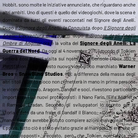
Hobbit, sono molte le iniziative annunciate, che riguardano anche
altri ambiti. Uno di questi è quello dei videogiochi, dove la scena è
dominata da tutti gli eventi raccontati nel Signore degli Anelli.
Dopo
Il Signore degli Anelli: la Conquista
, dopo
Il Signore degli
Anelli: L’avventura di Aragorn
, dopo
Il Signore degli Anelli:
Ombre di Angmar
ora è la volta del
Signore degli Anelli: La
Guerra del Nord
. Da oggi al 4 novembre 2011 il mondo di Tolkien
tornerà così a farci visita sui nostri Pc e Console (Xbox 360 e
Playstation 3) con questo nuovo videogioco marchiato
Warner
Bros
e
SnowBlind Studios
. Ma, a differenza della massa degli
altri titoli, questo gioco non ci metterà in mano in prima persona
le vicende di Frodo, Aragorn, Gandalf e soci, rivestono particolare
importanza i tre nuovi protagonisti: il Nano Farin, l’Elfa Andriel e
il Ramingo Eradan. Secondo gli sviluppatori lo spunto per la
storia è dato da una frase di Gandalf il Bianco: «Con la sua lunga
mano, Sauron avrebbe potuto compiere azioni malvagie al Nord.
Eppure, tutto ciò è stato evitato grazie al manipolo di eroi che gli
si sono opposti». Peccato, però, che Tolkien non l’abbia mai