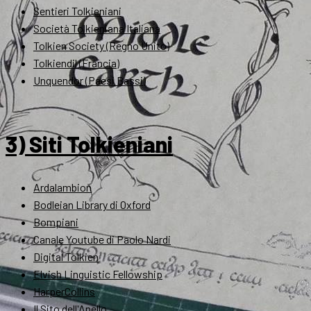
Sentieri Tolkieniani
Società Tolkieniana Italiana
Tolkien Society (Regno Unito)
Tolkiendil (Francia)
Unquendor (Paesi Bassi)
3) Siti Tolkieniani
Ardalambion
Bodleian Library di Oxford
Bompiani
Canale Youtube di Paolo Nardi
Digital Tolkien
Elvish Linguistic Fellowship
HarperCollins
Il Sito dell'Anello