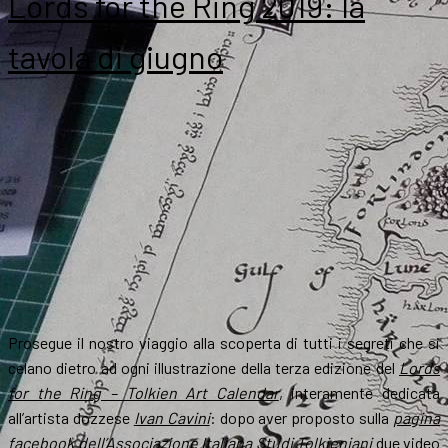
Lords for the Ring 2019: la
tavola di giugno
Prosegue il nostro viaggio alla scoperta di tutti i segreti che si
celano dietro ad ogni illustrazione della terza edizione del
Lords
for the Ring – Tolkien Art Calendar
, interamente dedicata
all’artista dozzese
Ivan Cavini
: dopo aver proposto sulla
pagina
facebook dell’Associazione Italiana Studi Tolkieniani
due video