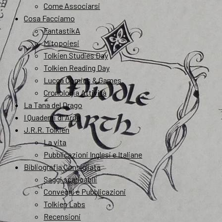
Come Associarsi
Cosa Facciamo
FantastikA
Mitopoiesi
Tolkien Studies Day
Tolkien Reading Day
Lucca Comics & Games
Cronologia Attività
La Tana del Drago
I Quaderni di Arda
J.R.R. Tolkien
La vita
Pubblicazioni Inglesi e Italiane
Bibliografia Consigliata
Saggi scaricabili
Convegni e Pubblicazioni
Tolkien Labs
Recensioni