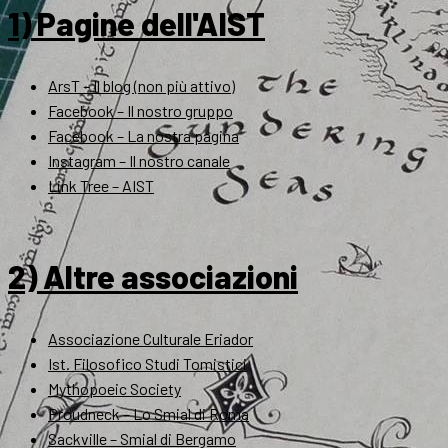
1) Pagine dell'AIST
ArsT – Il blog (non più attivo)
Facebook – Il nostro gruppo
Facebook – La nostra pagina
Instagram – Il nostro canale
Link Tree – AIST
2) Altre associazioni
Associazione Culturale Eriador
Ist. Filosofico Studi Tomistici
Mythopoeic Society
Proudneck – Lo Smial di Roma
Sackville – Smial di Bergamo