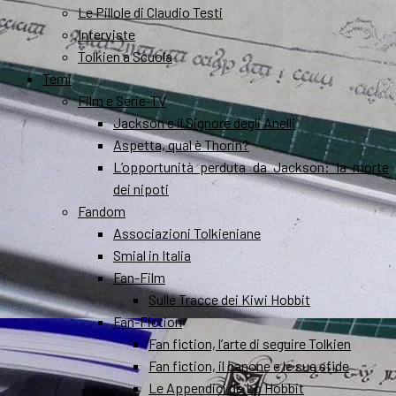
Le Pillole di Claudio Testi
Interviste
Tolkien a Scuola
Temi
Film e Serie-TV
Jackson e il Signore degli Anelli
Aspetta, qual è Thorin?
L’opportunità perduta da Jackson: la morte
dei nipoti
Fandom
Associazioni Tolkieniane
Smial in Italia
Fan-Film
Sulle Tracce dei Kiwi Hobbit
Fan-Fiction
Fan fiction, l’arte di seguire Tolkien
Fan fiction, il canone e le sue sfide
Le Appendici de Lo Hobbit