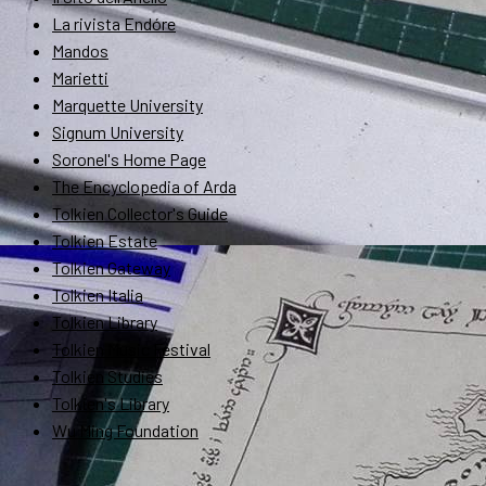
La rivista Endóre
Mandos
Marietti
Marquette University
Signum University
Soronel's Home Page
The Encyclopedia of Arda
Tolkien Collector's Guide
Tolkien Estate
Tolkien Gateway
Tolkien Italia
Tolkien Library
Tolkien Music Festival
Tolkien Studies
Tolkien's Library
Wu Ming Foundation