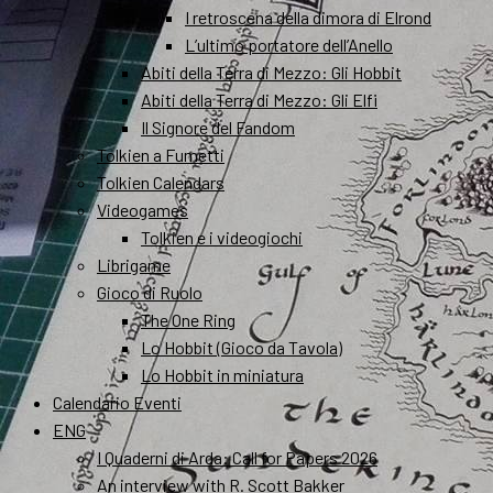
I retroscena della dimora di Elrond
L’ultimo portatore dell’Anello
Abiti della Terra di Mezzo: Gli Hobbit
Abiti della Terra di Mezzo: Gli Elfi
Il Signore del Fandom
Tolkien a Fumetti
Tolkien Calendars
Videogames
Tolkien e i videogiochi
Librigame
Gioco di Ruolo
The One Ring
Lo Hobbit (Gioco da Tavola)
Lo Hobbit in miniatura
Calendario Eventi
ENG
I Quaderni di Arda: Call for Papers 2026
An interview with R. Scott Bakker