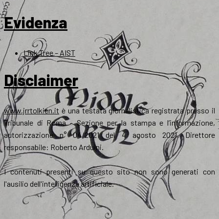
Evidenza
Link Tree – AIST
Disclaimer
www.jrrtolkien.it
è una testata giornalistica registrata presso il
Tribunale di Roma - Sezione per la stampa e l’informazione,
autorizzazione n° 04/2021 del 4 agosto 2021. Direttore
responsabile: Roberto Arduini.
I contenuti presenti su questo sito non sono generati con
l'ausilio dell'intelligenza artificiale.