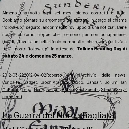
un
corso
Almeno una volta ogni sei mesi siamo costretti a farlo.
su
Dobbiamo tornare su argomenti già trattati. In gergo si chiama
Tolkien!
“follow-up”: seguito, ancor meglio “sviluppo di una notizia”. Bene
noi ne abbiamo troppe che premono per non occuparcene.
Quindi, stavolta un bell’articolo composito, che rende giustizia a
tutti i nostri “follow-up”, in attesa del
Tolkien Reading Day di
sabato 24 e domenica 25 marzo
.
…
Scritto
Autore
Categorie
2012-03-22
2012-04-02
Roberto Arduini
Archivio delle news
,
il
Tag
Curiosità
,
Gadget
,
Giochi
Aragorn
,
Frodo
,
Gandalf
,
Gollum
,
Ian
McKellen
,
Lego
,
Merry
,
Nazgûl
,
Rohan
,
Saul Zaentz
,
Stephen Fry
2
su
commenti
Sviluppi:
Barker,
La Guerra del Nord sbagliata
Lego
e