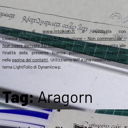
Quest’opera di
www.jrrtolkien.it
è distribuita con
Licenza
Creative Commons Attribuzione – Non commerciale –
Non opere derivate 3.0 Unported
Permessi ulteriori rispetto alle
finalità della presente licenza possono essere disponibili
nella
pagina dei contatti
. Utilizziamo WP e una rielaborazione del
tema LightFolio di Dynamicwp.
Tag:
Aragorn