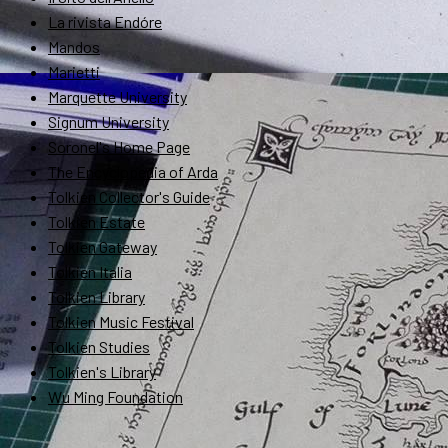
La rivista Endóre
Mandos
Marietti
Marquette University
Signum University
Soronel's Home Page
The Encyclopedia of Arda
Tolkien Collector's Guide
Tolkien Estate
Tolkien Gateway
Tolkien Italia
Tolkien Library
Tolkien Music Festival
Tolkien Studies
Tolkien's Library
Wu Ming Foundation