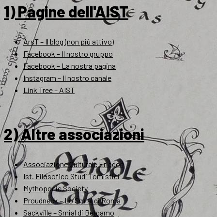
1) Pagine dell'AIST
ArsT – Il blog (non più attivo)
Facebook – Il nostro gruppo
Facebook – La nostra pagina
Instagram – Il nostro canale
Link Tree – AIST
2) Altre associazioni
Associazione Culturale Eriador
Ist. Filosofico Studi Tomistici
Mythopoeic Society
Proudneck – Lo Smial di Roma
Sackville – Smial di Bergamo