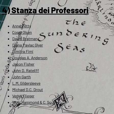
4) Stanza dei Professori
Anne Petty
Corey Olsen
David Bratman
Diana Pavlac Glyer
Dimitra Fimi
Douglas A. Anderson
Jason Fisher
John D. Rateliff
John Garth
L.M. Gildersleeve
Michael D.C. Drout
Verlyn Flieger
W. G. Hammond & C. Scull