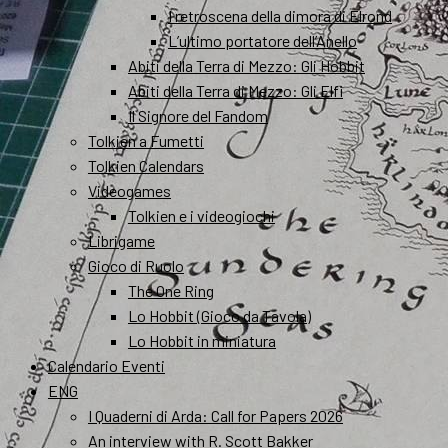
I retroscena della dimora di Elrond
L’ultimo portatore dell’Anello
Abiti della Terra di Mezzo: Gli Hobbit
Abiti della Terra di Mezzo: Gli Elfi
Il Signore del Fandom
Tolkien a Fumetti
Tolkien Calendars
Videogames
Tolkien e i videogiochi
Librigame
Gioco di Ruolo
The One Ring
Lo Hobbit (Gioco da Tavola)
Lo Hobbit in miniatura
Calendario Eventi
ENG
I Quaderni di Arda: Call for Papers 2026
An interview with R. Scott Bakker