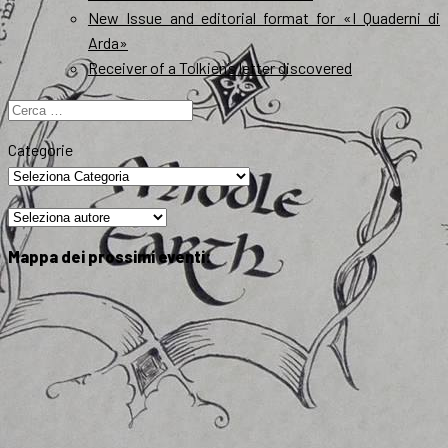
New Issue and editorial format for «I Quaderni di
Arda»
Receiver of a Tolkien’s letter discovered
Ricerca
per:
Categorie
Mappa dei prossimi eventi: