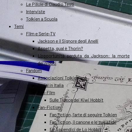
Le Pillole di Claudio Testi
Interviste
Tolkien a Scuola
Temi
Film e Serie-TV
Jackson e il Signore degli Anelli
Aspetta, qual è Thorin?
L’opportunità perduta da Jackson: la morte
dei nipoti
Fandom
Associazioni Tolkieniane
Smial in Italia
Fan-Film
Sulle Tracce dei Kiwi Hobbit
Fan-Fiction
Fan fiction, l’arte di seguire Tolkien
Fan fiction, il canone e le sue sfide
Le Appendici de Lo Hobbit