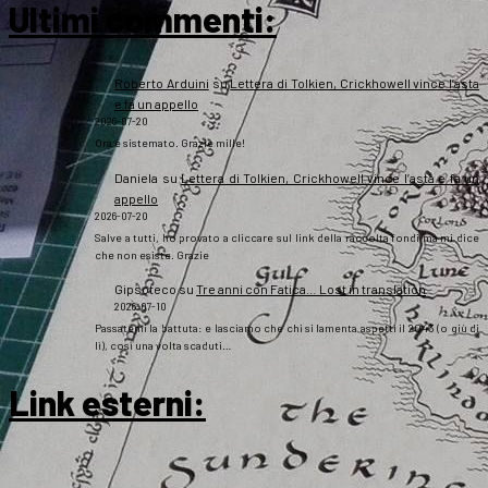
Ultimi commenti:
Roberto Arduini
su
Lettera di Tolkien, Crickhowell vince l’asta
e fa un appello
2026-07-20
Ora è sistemato. Grazie mille!
Daniela
su
Lettera di Tolkien, Crickhowell vince l’asta e fa un
appello
2026-07-20
Salve a tutti, ho provato a cliccare sul link della raccolta fondi ma mi dice
che non esiste. Grazie
Gipsoteco
su
Tre anni con Fatica… Lost in translation
2026-07-10
Passatemi la battuta: e lasciamo che chi si lamenta aspetti il 2043 (o giù di
lì), così una volta scaduti…
Link esterni
: