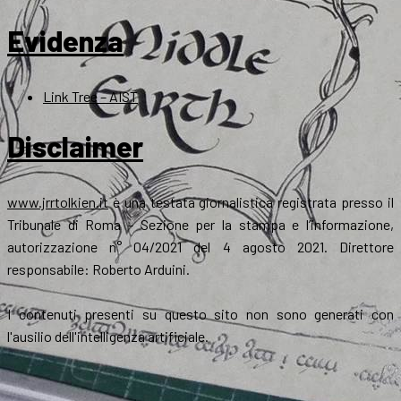
Evidenza
Link Tree – AIST
Disclaimer
www.jrrtolkien.it
è una testata giornalistica registrata presso il
Tribunale di Roma - Sezione per la stampa e l’informazione,
autorizzazione n° 04/2021 del 4 agosto 2021. Direttore
responsabile: Roberto Arduini.
I contenuti presenti su questo sito non sono generati con
l'ausilio dell'intelligenza artificiale.