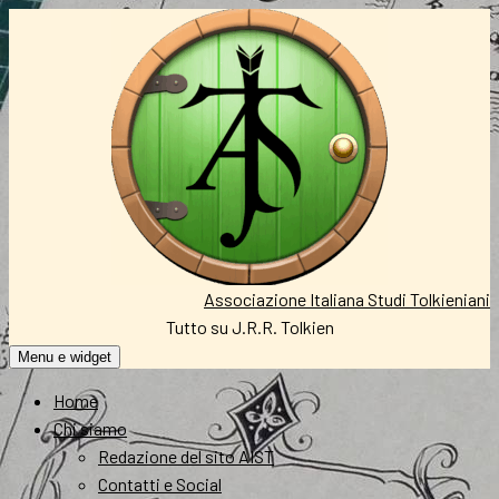
Vai
al
contenuto
Associazione Italiana Studi Tolkieniani
Tutto su J.R.R. Tolkien
Menu e widget
Home
Chi siamo
Redazione del sito AIST
Contatti e Social