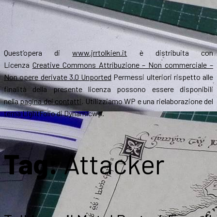
Quest’opera di
www.jrrtolkien.it
è distribuita con
Licenza
Creative Commons Attribuzione – Non commerciale –
Non opere derivate 3.0 Unported
Permessi ulteriori rispetto alle
finalità della presente licenza possono essere disponibili
nella
pagina dei contatti
. Utilizziamo WP e una rielaborazione del
tema LightFolio di Dynamicwp.
Tag:
Attacker