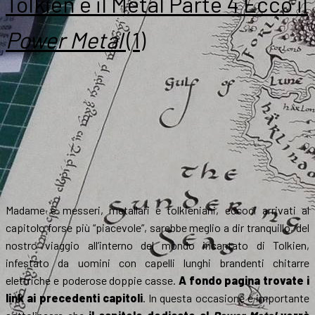
Tolkien e il Metal Parte 4 Ecco il
Power Metal
(1)
Madame e messeri, metallari e tolkieniani, eccoci arrivati al
capitolo forse più “piacevole”, sarebbe meglio a dir tranquillo, del
nostro viaggio all’interno del mondo incantato di Tolkien,
infestato da uomini con capelli lunghi brandenti chitarre
elettriche e poderose doppie casse.
A fondo pagina trovate i
link ai precedenti capitoli
. In questa occasione è importante