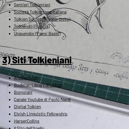
Sentieri Tolkieniani
Società Tolkieniana Italiana
Tolkien Society (Regno Unito)
Tolkiendil (Francia)
Unquendor (Paesi Bassi)
3) Siti Tolkieniani
Ardalambion
Bodleian Library di Oxford
Bompiani
Canale Youtube di Paolo Nardi
Digital Tolkien
Elvish Linguistic Fellowship
HarperCollins
Il Sito dell'Anello