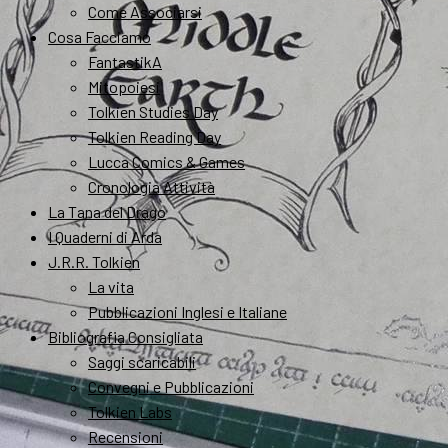
Come Associarsi
Cosa Facciamo
FantastikA
Mitopoiesi
Tolkien Studies Day
Tolkien Reading Day
Lucca Comics & Games
Cronologia Attività
La Tana del Drago
I Quaderni di Arda
J.R.R. Tolkien
La vita
Pubblicazioni Inglesi e Italiane
Bibliografia Consigliata
Saggi scaricabili
Convegni e Pubblicazioni
Tolkien Labs
Recensioni