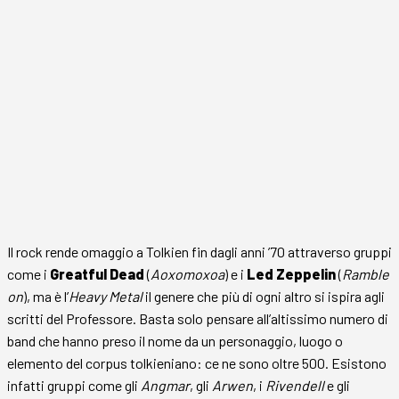
Il rock rende omaggio a Tolkien fin dagli anni ’70 attraverso gruppi
come i
Greatful Dead
(
Aoxomoxoa
) e i
Led Zeppelin
(
Ramble
on
), ma è l’
Heavy Metal
il genere che più di ogni altro si ispira agli
scritti del Professore. Basta solo pensare all’altissimo numero di
band che hanno preso il nome da un personaggio, luogo o
elemento del corpus tolkieniano: ce ne sono oltre 500. Esistono
infatti gruppi come gli
Angmar
, gli
Arwen
, i
Rivendell
e gli