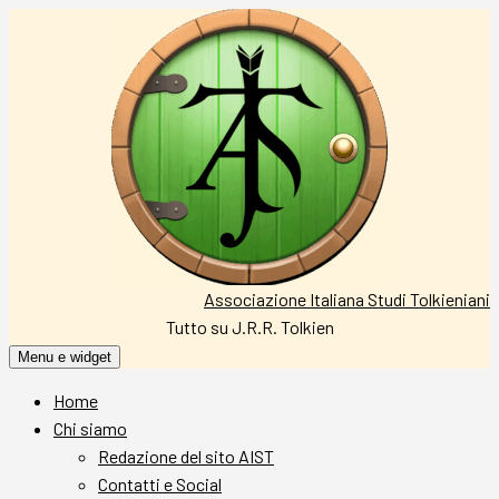
Vai
al
contenuto
Associazione Italiana Studi Tolkieniani
Tutto su J.R.R. Tolkien
Menu e widget
Home
Chi siamo
Redazione del sito AIST
Contatti e Social