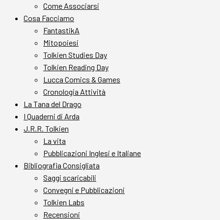
Come Associarsi
Cosa Facciamo
FantastikA
Mitopoiesi
Tolkien Studies Day
Tolkien Reading Day
Lucca Comics & Games
Cronologia Attività
La Tana del Drago
I Quaderni di Arda
J.R.R. Tolkien
La vita
Pubblicazioni Inglesi e Italiane
Bibliografia Consigliata
Saggi scaricabili
Convegni e Pubblicazioni
Tolkien Labs
Recensioni