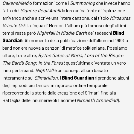
Oakenshield
o formazioni come i
Summoning
che invece hanno
fatto del
Signore degli Anelli
la loro unica fonte di ispirazione
arrivando anche a scrive una intera canzone, dal titolo
Mirdautas
Vras
, in
Ork
, la lingua di Mordor. L’album più famoso degli ultimi
tempi resta però
Nightfall in Middle Earth
dei tedeschi
Blind
Guardian
. Al momento della pubblicazione dell’album nel 1998 la
band non era nuova a canzoni di matrice tolkieniana. Possiamo
citare, tra le altre,
By the Gates of Moria
,
Lord of the Rings
e
The Bard’s Song
:
In the Forest
quest’ultima diventata un vero
inno per la band.
Nightfall
è un concept album basato
interamente sul
Silmarillion
. I
Blind Guardian
riprendono alcuni
degli episodi più famosi in rigoroso ordine temporale,
ripercorrendo la storia dalla creazione dei Silmaril fino alla
Battaglia delle Innumerevoli Lacrime (
Nìrnaeth Arnoediad
).