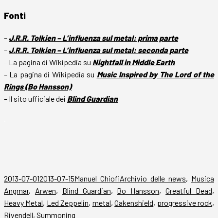
Fonti
–
J.R.R. Tolkien – L’influenza sul metal: prima parte
–
J.R.R. Tolkien – L’influenza sul metal: seconda parte
– La pagina di Wikipedia su
Nightfall in Middle Earth
– La pagina di Wikipedia su
Music Inspired by The Lord of the
Rings (Bo Hansson)
– Il sito ufficiale dei
Blind Guardian
.
Scritto
Autore
Categorie
T
2013-07-01
2013-07-15
Manuel Chiofi
Archivio delle news
,
Musica
il
Angmar
,
Arwen
,
Blind Guardian
,
Bo Hansson
,
Greatful Dead
,
Heavy Metal
,
Led Zeppelin
,
metal
,
Oakenshield
,
progressive rock
,
Rivendell
,
Summoning