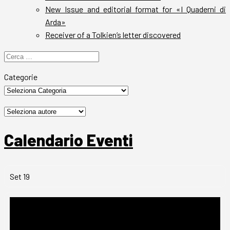
New Issue and editorial format for «I Quaderni di
Arda»
Receiver of a Tolkien’s letter discovered
Ricerca
per:
Categorie
Calendario Eventi
Set
19