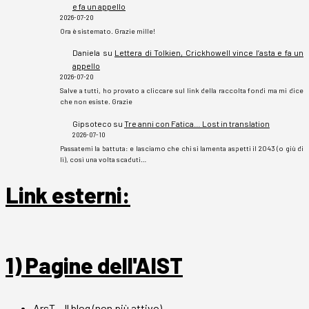
e fa un appello
2026-07-20
Ora è sistemato. Grazie mille!
Daniela
su
Lettera di Tolkien, Crickhowell vince l’asta e fa un
appello
2026-07-20
Salve a tutti, ho provato a cliccare sul link della raccolta fondi ma mi dice
che non esiste. Grazie
Gipsoteco
su
Tre anni con Fatica… Lost in translation
2026-07-10
Passatemi la battuta: e lasciamo che chi si lamenta aspetti il 2043 (o giù di
lì), così una volta scaduti…
Link esterni
:
1) Pagine dell'AIST
ArsT – Il blog (non più attivo)