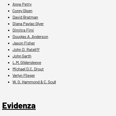
Anne Petty
Corey Olsen
David Bratman
Diana Pavlac Glyer
Dimitra Fimi
Douglas A. Anderson
Jason Fisher
John D. Rateliff
John Garth
L.M. Gildersleeve
Michael D.C. Drout
Verlyn Flieger
W. G. Hammond & C. Scull
Evidenza