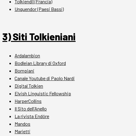
Tolkiendil (Francia)
Unquendor (Paesi Bassi)
3) Siti Tolkieniani
Ardalambion
Bodleian Library di Oxford
Bompiani
Canale Youtube di Paolo Nardi
Digital Tolkien
Elvish Linguistic Fellowship
HarperCollins
Il Sito dell'Anello
La rivista Endóre
Mandos
Marietti