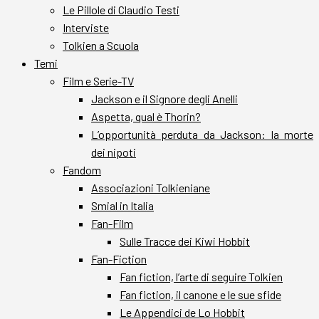
Le Pillole di Claudio Testi
Interviste
Tolkien a Scuola
Temi
Film e Serie-TV
Jackson e il Signore degli Anelli
Aspetta, qual è Thorin?
L’opportunità perduta da Jackson: la morte
dei nipoti
Fandom
Associazioni Tolkieniane
Smial in Italia
Fan-Film
Sulle Tracce dei Kiwi Hobbit
Fan-Fiction
Fan fiction, l’arte di seguire Tolkien
Fan fiction, il canone e le sue sfide
Le Appendici de Lo Hobbit