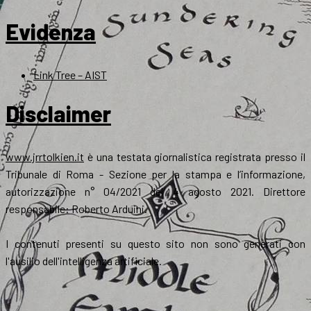
Evidenza
Link Tree – AIST
Disclaimer
www.jrrtolkien.it
è una testata giornalistica registrata presso il
Tribunale di Roma - Sezione per la stampa e l’informazione,
autorizzazione n° 04/2021 del 4 agosto 2021. Direttore
responsabile: Roberto Arduini.
I contenuti presenti su questo sito non sono generati con
l'ausilio dell'intelligenza artificiale.