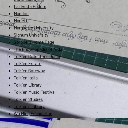
La rivista Endóre
Mandos
Marietti
Marquette University
Signum University
Soronel's Home Page
The Encyclopedia of Arda
Tolkien Collector's Guide
Tolkien Estate
Tolkien Gateway
Tolkien Italia
Tolkien Library
Tolkien Music Festival
Tolkien Studies
Tolkien's Library
Wu Ming Foundation