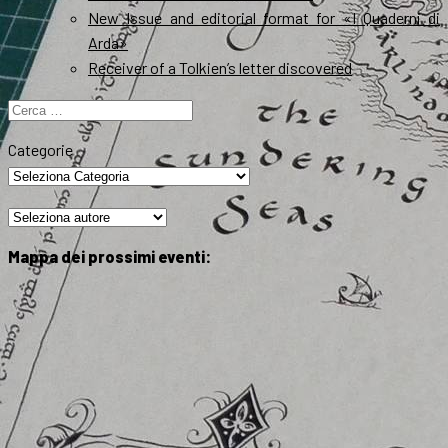
New Issue and editorial format for «I Quaderni di
Arda»
Receiver of a Tolkien’s letter discovered
Ricerca
per:
Categorie
Mappa dei prossimi eventi: