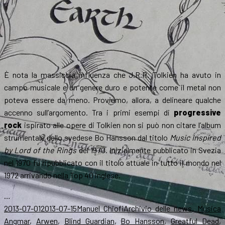
(3)
È nota la massiccia influenza che J.R.R. Tolkien ha avuto in
campo musicale e un genere duro e potente come il metal non
poteva essere da meno. Proviamo, allora, a delineare qualche
accenno sull’argomento. Tra i primi esempi di
progressive
rock
ispirato alle opere di Tolkien non si può non citare l’album
strumentale dello svedese Bo Hansson dal titolo
Music inspired
by Lord of the Rings
del 1970. Inizialmente pubblicato in Svezia
nel 1970 fu ripubblicato con il titolo attuale in tutto il mondo nel
1972 arrivando nella Top 40 inglese.
…
Scritto
Autore
Categorie
T
2013-07-01
2013-07-15
Manuel Chiofi
Archivio delle news
,
Musica
il
Angmar
,
Arwen
,
Blind Guardian
,
Bo Hansson
,
Greatful Dead
,