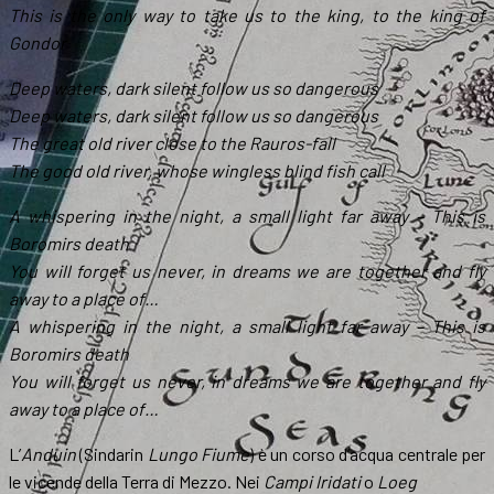
This is the only way to take us to the king, to the king of
Gondor
Deep waters, dark silent follow us so dangerous
Deep waters, dark silent follow us so dangerous
The great old river close to the Rauros-fall
The good old river, whose wingless blind fish call
A whispering in the night, a small light far away – This is
Boromirs death
You will forget us never, in dreams we are together and fly
away to a place of…
A whispering in the night, a small light far away – This is
Boromirs death
You will forget us never, in dreams we are together and fly
away to a place of…
L’
Anduin
(Sindarin
Lungo Fiume
) è un corso d’acqua centrale per
le vicende della Terra di Mezzo. Nei
Campi Iridati
o
Loeg