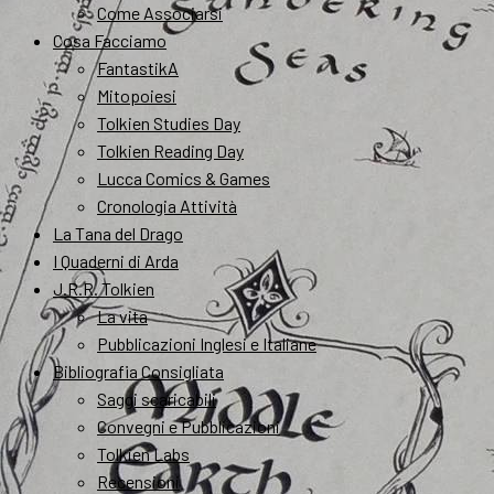
Come Associarsi
Cosa Facciamo
FantastikA
Mitopoiesi
Tolkien Studies Day
Tolkien Reading Day
Lucca Comics & Games
Cronologia Attività
La Tana del Drago
I Quaderni di Arda
J.R.R. Tolkien
La vita
Pubblicazioni Inglesi e Italiane
Bibliografia Consigliata
Saggi scaricabili
Convegni e Pubblicazioni
Tolkien Labs
Recensioni