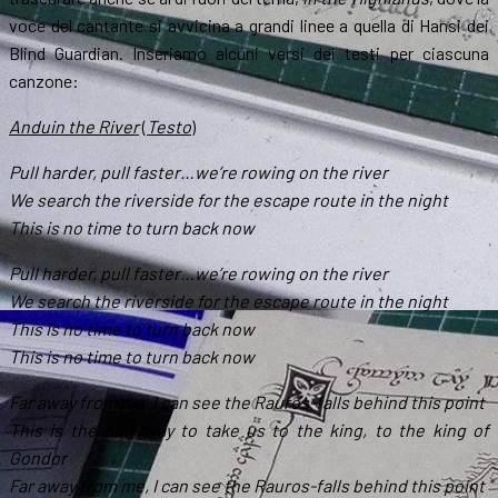
voce del cantante si avvicina a grandi linee a quella di Hansi dei
Blind Guardian. Inseriamo alcuni versi dei testi per ciascuna
canzone:
Anduin the River
(
Testo
)
Pull harder, pull faster…we’re rowing on the river
We search the riverside for the escape route in the night
This is no time to turn back now
Pull harder, pull faster…we’re rowing on the river
We search the riverside for the escape route in the night
This is no time to turn back now
This is no time to turn back now
Far away from me, I can see the Rauros-falls behind this point
This is the only way to take us to the king, to the king of
Gondor
Far away from me, I can see the Rauros-falls behind this point