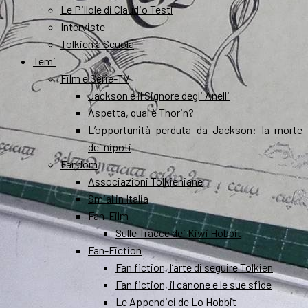
Le Pillole di Claudio Testi
Interviste
Tolkien a Scuola
Temi
Film e Serie-TV
Jackson e il Signore degli Anelli
Aspetta, qual è Thorin?
L’opportunità perduta da Jackson: la morte
dei nipoti
Fandom
Associazioni Tolkieniane
Smial in Italia
Fan-Film
Sulle Tracce dei Kiwi Hobbit
Fan-Fiction
Fan fiction, l’arte di seguire Tolkien
Fan fiction, il canone e le sue sfide
Le Appendici de Lo Hobbit