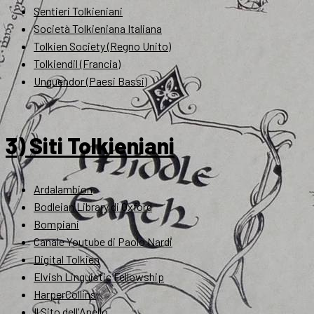
Sentieri Tolkieniani
Società Tolkieniana Italiana
Tolkien Society (Regno Unito)
Tolkiendil (Francia)
Unquendor (Paesi Bassi)
3) Siti Tolkieniani
Ardalambion
Bodleian Library di Oxford
Bompiani
Canale Youtube di Paolo Nardi
Digital Tolkien
Elvish Linguistic Fellowship
HarperCollins
Il Sito dell'Anello