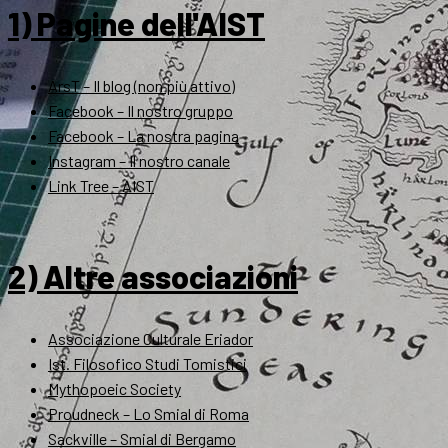
1) Pagine dell'AIST
ArsT – Il blog (non più attivo)
Facebook – Il nostro gruppo
Facebook – La nostra pagina
Instagram – Il nostro canale
Link Tree – AIST
2) Altre associazioni
Associazione Culturale Eriador
Ist. Filosofico Studi Tomistici
Mythopoeic Society
Proudneck – Lo Smial di Roma
Sackville – Smial di Bergamo