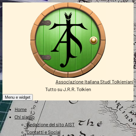
Vai
al
contenuto
Associazione Italiana Studi Tolkieniani
Tutto su J.R.R. Tolkien
Menu e widget
Home
Chi siamo
Redazione del sito AIST
Contatti e Social