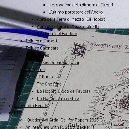
I retroscena della dimora di Elrond
L’ultimo portatore dell’Anello
Abiti della Terra di Mezzo: Gli Hobbit
Abiti della Terra di Mezzo: Gli Elfi
Il Signore del Fandom
Tolkien a Fumetti
Tolkien Calendars
Videogames
Tolkien e i videogiochi
Librigame
Gioco di Ruolo
The One Ring
Lo Hobbit (Gioco da Tavola)
Lo Hobbit in miniatura
Calendario Eventi
ENG
I Quaderni di Arda: Call for Papers 2026
An interview with R. Scott Bakker