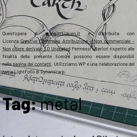
Quest’opera di
www.jrrtolkien.it
è distribuita con
Licenza
Creative Commons Attribuzione – Non commerciale –
Non opere derivate 3.0 Unported
Permessi ulteriori rispetto alle
finalità della presente licenza possono essere disponibili
nella
pagina dei contatti
. Utilizziamo WP e una rielaborazione del
tema LightFolio di Dynamicwp.
Tag:
metal