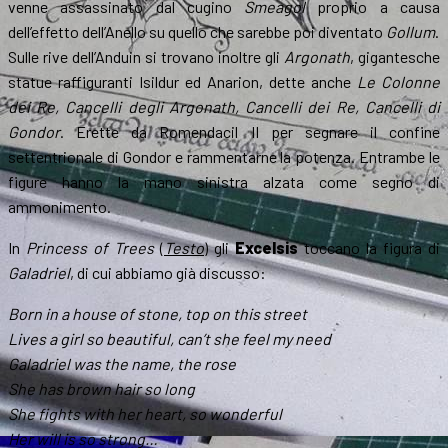
venne assassinato dal cugino
Smeagol
proprio a causa
dell’effetto dell’Anello su quello che sarebbe poi diventato
Gollum
.
Sulle rive dell’Anduin si trovano inoltre gli
Argonath
, gigantesche
statue raffiguranti Isildur ed Anarion, dette anche
Le Colonne
dei Re, Cancelli degli Argonath, Cancelli dei Re, Cancelli di
Gondor
. Erette da Romendacil II per segnare il confine
settentrionale di Gondor e rammentarne la potenza. Entrambe le
figure hanno la mano sinistra alzata come segno di
ammonimento.
In
Princess of Trees
(
Testo
) gli
Excelsis
toccano la figura di
Galadriel
, di cui abbiamo già discusso:
Born in a house of stone, top on this street
Lives a girl so beautiful, can’t she feel my need
Galadriel was the name, the rose
She has brown hair so long
She fights with her heart, so wonderful
Her will is so strong…