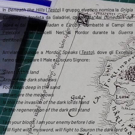
In
Beneath the Hills
(
Testo
) il gruppo elvetico nomina la
Grigia
Compagnia
fondata da Galadriel, composta dai
Dúnedain del
Nord
e dai fratelli
Elladan
e
Elrohir
. Combatté ai Campi del
Pelennor e ai Cancelli Neri di Mordor durante la
Guerra
dell’Anello.
Arriviamo dunque a
Mordor Speaks
(
Testo
)
,
dove gli Excelsis
fanno primeggiare il Male e l’Oscuro Signore:
Silent in this land
Around the dark shadows
Footsteps deep in the sand
Brown are the meadows
Is this the invasion of the dark lords hand
Or the regeneration of the dark evil stand
I am your blood, I am your enemy before I die
Will fight with my sword, will fight to Sauron the dark lord