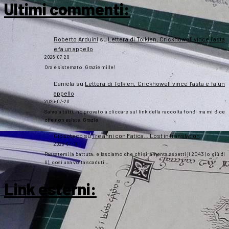
Ultimi commenti:
Roberto Arduini
su
Lettera di Tolkien, Crickhowell vince l’asta
e fa un appello
2026-07-20
Ora è sistemato. Grazie mille!
Daniela
su
Lettera di Tolkien, Crickhowell vince l’asta e fa un
appello
2026-07-20
Salve a tutti, ho provato a cliccare sul link della raccolta fondi ma mi dice
che non esiste. Grazie
Gipsoteco
su
Tre anni con Fatica… Lost in translation
2026-07-10
Passatemi la battuta: e lasciamo che chi si lamenta aspetti il 2043 (o giù di
lì), così una volta scaduti…
Link esterni
: