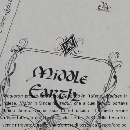
Ningloron
presso un fiume (
Gaggiolo
in italiano,
Gladden
in
inglese,
Niglor
in Sindarin)
Isildur
, che a quel tempo portava
l’Unico Anello, venne assalito ed ucciso; il gioiello venne
trasportato via dal flusso fluviale e nel 2463 della Terza Era
venne ritrovato durante una giornata di pesca da
Deagol
che poi