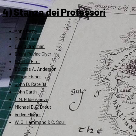
4) Stanza dei Professori
Anne Petty
Corey Olsen
David Bratman
Diana Pavlac Glyer
Dimitra Fimi
Douglas A. Anderson
Jason Fisher
John D. Rateliff
John Garth
L.M. Gildersleeve
Michael D.C. Drout
Verlyn Flieger
W. G. Hammond & C. Scull