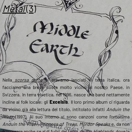
Blind
Metal
(3)
Guardian
Nella
scorsa parte
ci eravamo lasciati in terra italica, ora
facciamo una breve sosta molto vicino al nostro Paese, in
Svizzera. In terra elvetica, nel 1996, nasce una band nettamente
incline al folk locale: gli
Excelsis
. Il loro primo album ci riguarda
da vicino già alla lettura del titolo, intitolato infatti
Anduin the
River
(1997). Al suo interno vi sono canzoni come l’omonima
Anduin the River
,
Princess of Trees
,
Mordor Speaks
e, da non
trascurare anche se al di fuori del tema,
In the Highlands
, dove la