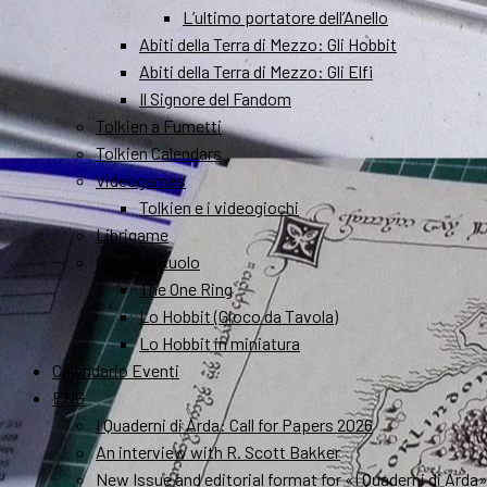
L’ultimo portatore dell’Anello
Abiti della Terra di Mezzo: Gli Hobbit
Abiti della Terra di Mezzo: Gli Elfi
Il Signore del Fandom
Tolkien a Fumetti
Tolkien Calendars
Videogames
Tolkien e i videogiochi
Librigame
Gioco di Ruolo
The One Ring
Lo Hobbit (Gioco da Tavola)
Lo Hobbit in miniatura
Calendario Eventi
ENG
I Quaderni di Arda: Call for Papers 2026
An interview with R. Scott Bakker
New Issue and editorial format for «I Quaderni di Arda