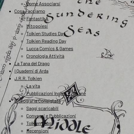
Come Associarsi
Cosa Facciamo
FantastikA
Mitopoiesi
Tolkien Studies Day
Tolkien Reading Day
Lucca Comics & Games
Cronologia Attività
La Tana del Drago
I Quaderni di Arda
J.R.R. Tolkien
La vita
Pubblicazioni Inglesi e Italiane
Bibliografia Consigliata
Saggi scaricabili
Convegni e Pubblicazioni
Tolkien Labs
Recensioni