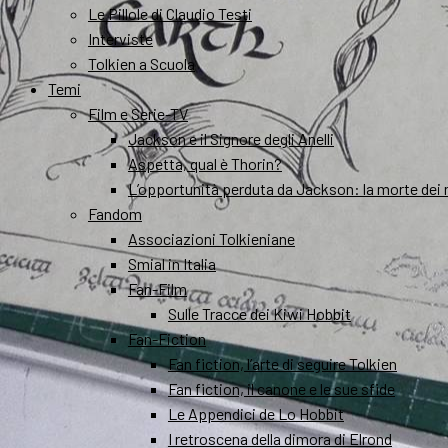
Le Pillole di Claudio Testi
Interviste
Tolkien a Scuola
Temi
Film e Serie-TV
Jackson e il Signore degli Anelli
Aspetta, qual è Thorin?
L’opportunità perduta da Jackson: la morte dei 
Fandom
Associazioni Tolkieniane
Smial in Italia
Fan-Film
Sulle Tracce dei Kiwi Hobbit
Fan-Fiction
Fan fiction, l’arte di seguire Tolkien
Fan fiction, il canone e le sue sfide
Le Appendici de Lo Hobbit
I retroscena della dimora di Elrond