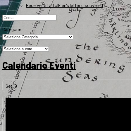
Receiver of a Tolkien’s letter discovered
Ricerca
per:
Categorie
Calendario Eventi
Set
19