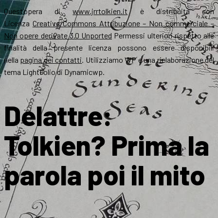
Quest’opera di
www.jrrtolkien.it
è distribuita con
Licenza
Creative Commons Attribuzione – Non commerciale –
Non opere derivate 3.0 Unported
Permessi ulteriori rispetto alle
finalità della presente licenza possono essere disponibili
nella
pagina dei contatti
. Utilizziamo WP e una rielaborazione del
tema LightFolio di Dynamicwp.
Delattre:
Tolkien? Prima la
parola poi il mito