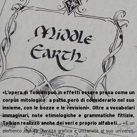
«L’opera di Tolkien può in effetti essere presa come un
corpus mitologico: a patto però di considerarlo nel suo
insieme, con le bozze e le revisioni». Oltre a vocabolari
immaginari, note etimologiche e grammatiche fittizie,
Tolkien realizzò anche dei veri e proprio alfabeti…
«È un
elemento che dà identità grafica e unitarietà al suo universo,