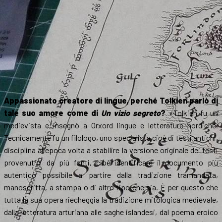
Appassionato creatore di lingue, perché Tolkien parlò di
tale suo amore come di
Un vizio segreto
?
«Tolkien fu un
medievista e insegnò a Orxord lingue e letterature nordiche.
Tecnicamente fu un filologo, uno specialista cioè di testi antichi,
disciplina all’epoca volta a stabilire la versione originale dei testi
provenutici da più fonti, cioè identificare il documento più
autentico possibile a partire dalla tradizione tramandata,
manoscritta, a stampa o di altro tipo che sia. È per questo che
tutta la sua opera riecheggia la tradizione mitologica medievale,
dalla letteratura arturiana alle saghe islandesi, dal poema eroico