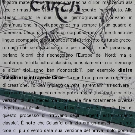
mostra materiale per almeno una decina di libri mai venuti alla
luce e rimasti allo stato di bozza, di spunto incompiuto. Allo
stesso modo le sue lingue germogliavano, fiorivano in
continuazione, si sviluppavano: ma sempre in un quadro di
coerenza. Cercò di replicare un corpus di mitologie e di antiche
lingue scomparse allontanandosi dal riferimento culturale greco-
romano che sentiva abusato e per questo i suoi personaggi
parlano idiomi che riecheggiano l’Europa del Nord: ma al
contempo in lui la cultura classica, consciamente o no, riemerge
e alcuni tipi sono ben riconoscibili: per esempio
dietro
Galadriel si intravede Circe
. Ma non fu un processo repentino
di creazione: Tolkien impiegò da venti a trent’anni a riscrivere il
suo materiale e in questo modo potè arrivare fino a sette od otto
versioni di una medesima storia, alla fine totalmente diversa
rispetto all’iniziale. Ciò che affascina però è che alla fine di
questo processo si ritrovano degli elementi estremamente
classici. È noto che Galadriel all’inizio era un maschio, quanto
cioè di più diverso dalla sua versione definitiva: solo poco a