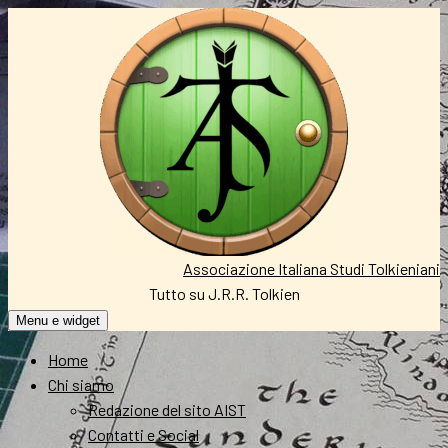
Vai
al
contenuto
Associazione Italiana Studi Tolkieniani
Tutto su J.R.R. Tolkien
Menu e widget
Home
Chi siamo
Redazione del sito AIST
Contatti e Social