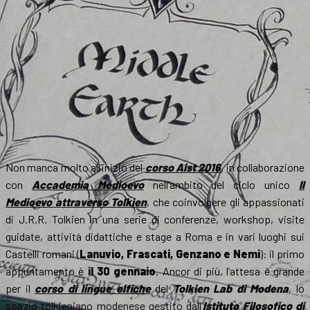
Non manca molto all’inizio del
corso Aist 2016
, in collaborazione
con
Accademia Medioevo
nell’ambito del ciclo unico
Il
Medioevo attraverso Tolkien
, che coinvolgere gli appassionati
di J.R.R. Tolkien in una serie di conferenze, workshop, visite
guidate, attività didattiche e stage a Roma e in vari luoghi sui
Castelli romani (
Lanuvio, Frascati, Genzano e Nemi
): il primo
appuntamento è
il 30 gennaio
. Ancor di più, l’attesa è grande
per il
corso di lingue elfiche
del
Tolkien Lab di Modena
, lo
spazio tolkieniano modenese gestito dall’
Istituto Filosofico di