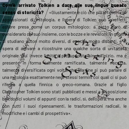
Com’è arrivato Tolkien a dare alle sue lingue questo
senso di storicità?
«Giustamente è ciò che più affascina gli
appassionati di mitologia, e l’opera di Tolkien può in effetti
essere presa come un corpus mitologico: a patto però di
considerarlo nel suo insieme, con le bozze e le revisioni. In genere
si studiano autori molto diversi, di epoche molto distanti, e si
spera di arrivare a ricostruire una qualche sorta di unitarietà
originale. Qui invece l’unità è presupposta sin dall’inizio, ma è
presente in forma talmente ramificata, talmente riscritta,
talmente diversificata ogni volta, che alla fine si può parlare di
una mitologia esattamente negli stessi termini coi quali ci si può
riferire a quella finnica o greco-romana. Grazie al figlio
Christopher Tolkien sono stati pubblicati e messi a disposizione
ben dodici volumi di appunti con la radici, sì, dell’opera, ma anche
con tutti i suoi ripensamenti, le trasformazioni radicali, le
modifiche e i cambi di prospettiva».