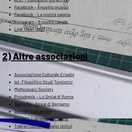
Facebook – Il nostro gruppo
Facebook – La nostra pagina
Instagram – Il nostro canale
Link Tree – AIST
2) Altre associazioni
Associazione Culturale Eriador
Ist. Filosofico Studi Tomistici
Mythopoeic Society
Proudneck – Lo Smial di Roma
Sackville – Smial di Bergamo
Sentieri Tolkieniani
Società Tolkieniana Italiana
Tolkien Society (Regno Unito)