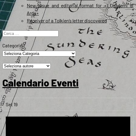
New Issue and editorial format for «I Quaderni di
Arda»
Receiver of a Tolkien’s letter discovered
Ricerca
per:
Categorie
Calendario Eventi
Set
19