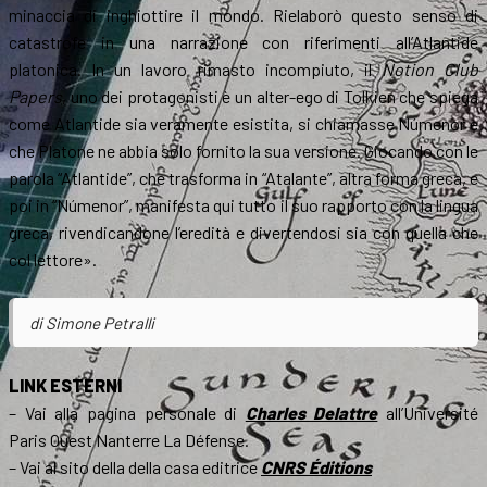
minaccia di inghiottire il mondo. Rielaborò questo senso di
catastrofe in una narrazione con riferimenti all’Atlantide
platonica. In un lavoro rimasto incompiuto, il
Notion Club
Papers
, uno dei protagonisti è un alter-ego di Tolkien che spiega
come Atlantide sia veramente esistita, si chiamasse Númenor e
che Platone ne abbia solo fornito la sua versione. Giocando con le
parola “Atlantide”, che trasforma in “Atalante”, altra forma greca, e
poi in “Númenor”, manifesta qui tutto il suo rapporto con la lingua
greca, rivendicandone l’eredità e divertendosi sia con quella che
col lettore».
di Simone Petralli
LINK ESTERNI
– Vai alla pagina personale di
Charles Delattre
all’Université
Paris Ouest Nanterre La Défense.
– Vai al sito della della casa editrice
CNRS Éditions