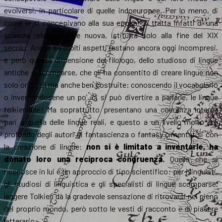
evolversi, in particolare di quelle indoeuropee. Per lo meno, di
come le si concepivano alla sua epoca: si tratta infatti di una
scienza relativamente nuova, istituita solo alla fine del XIX
secolo. Anche se molti aspetti restano ancora oggi incompresi,
è però questa dimensione del filologo, dello studioso di lingue
antiche o scomparse, che gli ha consentito di creare lingue non
solo originali ma anche ben costruite: conoscendo il vocabolario
o inventandosene un po’, ci si può divertire a parlarle, le lingue
tolkieniane! Ma soprattutto presentano una coerenza interna
pari a quella delle lingue reali, e questo a un livello molto più
profondo degli autori di fantascienza o fantasy cimentatisi con
la creazione di lingue:
non si è limitato a inventarle, ha
donato loro una reciproca congruenza.
Quello che si
riconosce in lui è un approccio di tipo scientifico: per i linguisti,
gli studiosi di linguistica e gli specialisti di lingue scomparse,
leggere Tolkien dà la gradevole sensazione di ritrovarsi nel pieno
del proprio mondo, però sotto le vesti di racconto e di piacere
letterario».