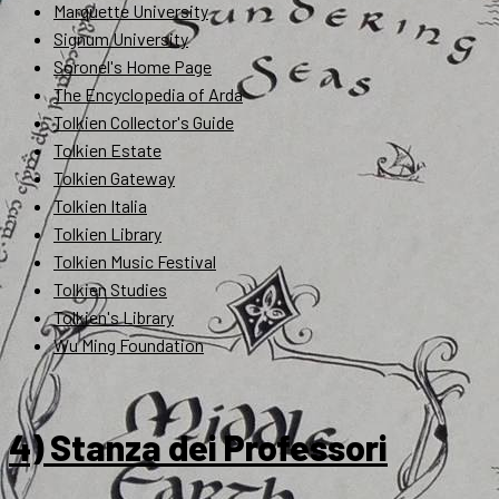
Marquette University
Signum University
Soronel's Home Page
The Encyclopedia of Arda
Tolkien Collector's Guide
Tolkien Estate
Tolkien Gateway
Tolkien Italia
Tolkien Library
Tolkien Music Festival
Tolkien Studies
Tolkien's Library
Wu Ming Foundation
4) Stanza dei Professori