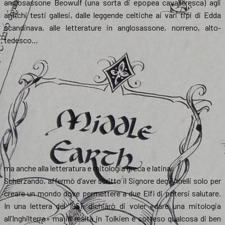
anglosassone Beowulf (una sorta di epopea cavalleresca) agli
antichi testi gallesi, dalle leggende celtiche ai vari tipi di Edda
scandinava, alle letterature in anglosassone, norreno, alto-
tedesco…
ma anche alla letteratura e mitologia greca e latina.
Scherzando, affermò d’aver scritto il Signore degli Anelli solo per
creare un mondo dove permettere a due Elfi di potersi salutare.
In una lettera del 1951, dichiarò di voler «dare una mitologia
all’Inghilterra» ma in realtà in Tolkien è sotteso qualcosa di ben