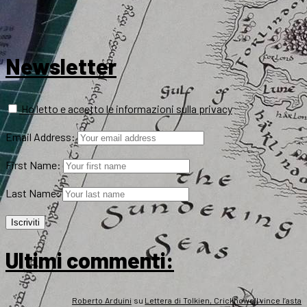
Newsletter
Ho letto e accetto le informazioni sulla privacy
Email Address:
First Name:
Last Name:
Ultimi commenti:
Roberto Arduini
su
Lettera di Tolkien, Crickhowell vince l’asta