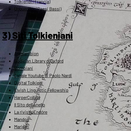
Tolkiendil (Francia)
Unquendor (Paesi Bassi)
3) Siti Tolkieniani
Ardalambion
Bodleian Library di Oxford
Bompiani
Canale Youtube di Paolo Nardi
Digital Tolkien
Elvish Linguistic Fellowship
HarperCollins
Il Sito dell'Anello
La rivista Endóre
Mandos
Marietti