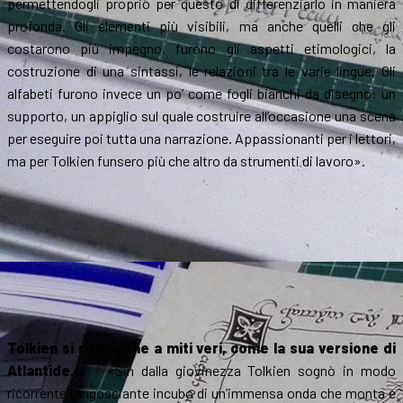
permettendogli proprio per questo di differenziarlo in maniera
profonda. Gli elementi più visibili, ma anche quelli che gli
costarono più impegno, furono gli aspetti etimologici, la
costruzione di una sintassi, le relazioni tra le varie lingue. Gli
alfabeti furono invece un po’ come fogli bianchi da disegno: un
supporto, un appiglio sul quale costruire all’occasione una scena
per eseguire poi tutta una narrazione. Appassionanti per i lettori,
ma per Tolkien funsero più che altro da strumenti di lavoro».
Tolkien si rifà anche a miti veri, come la sua versione di
Atlantide…
«Sin dalla giovinezza Tolkien sognò in modo
ricorrente l’angosciante incubo di un’immensa onda che monta e