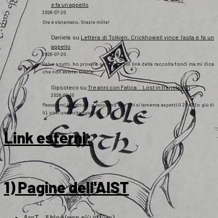
e fa un appello
2026-07-20
Ora è sistemato. Grazie mille!
Daniela
su
Lettera di Tolkien, Crickhowell vince l’asta e fa un
appello
2026-07-20
Salve a tutti, ho provato a cliccare sul link della raccolta fondi ma mi dice
che non esiste. Grazie
Gipsoteco
su
Tre anni con Fatica… Lost in translation
2026-07-10
Passatemi la battuta: e lasciamo che chi si lamenta aspetti il 2043 (o giù di
lì), così una volta scaduti…
Link esterni
:
1) Pagine dell'AIST
ArsT – Il blog (non più attivo)