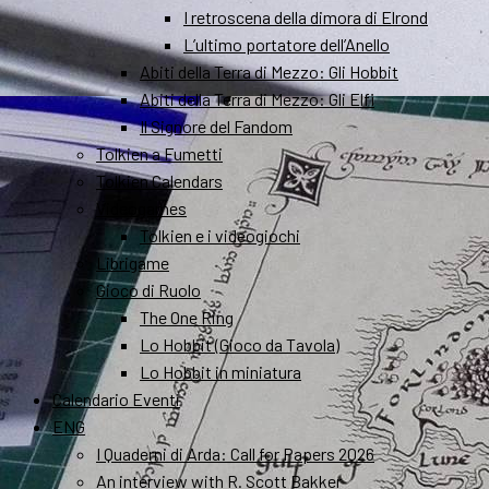
I retroscena della dimora di Elrond
L’ultimo portatore dell’Anello
Abiti della Terra di Mezzo: Gli Hobbit
Abiti della Terra di Mezzo: Gli Elfi
Il Signore del Fandom
Tolkien a Fumetti
Tolkien Calendars
Videogames
Tolkien e i videogiochi
Librigame
Gioco di Ruolo
The One Ring
Lo Hobbit (Gioco da Tavola)
Lo Hobbit in miniatura
Calendario Eventi
ENG
I Quaderni di Arda: Call for Papers 2026
An interview with R. Scott Bakker