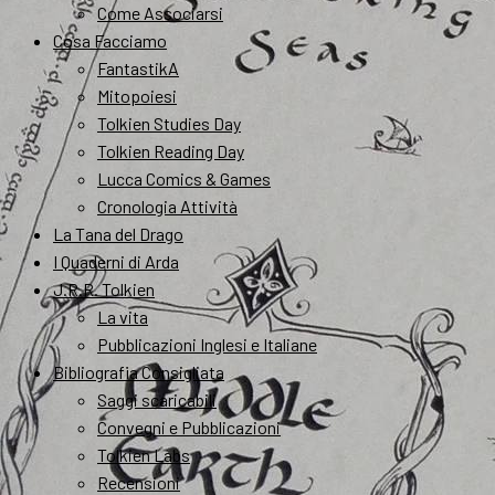
Come Associarsi
Cosa Facciamo
FantastikA
Mitopoiesi
Tolkien Studies Day
Tolkien Reading Day
Lucca Comics & Games
Cronologia Attività
La Tana del Drago
I Quaderni di Arda
J.R.R. Tolkien
La vita
Pubblicazioni Inglesi e Italiane
Bibliografia Consigliata
Saggi scaricabili
Convegni e Pubblicazioni
Tolkien Labs
Recensioni