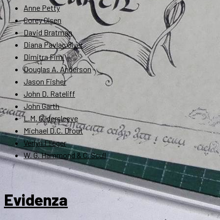
Anne Petty
Corey Olsen
David Bratman
Diana Pavlac Glyer
Dimitra Fimi
Douglas A. Anderson
Jason Fisher
John D. Rateliff
John Garth
L.M. Gildersleeve
Michael D.C. Drout
Verlyn Flieger
W. G. Hammond & C. Scull
Evidenza