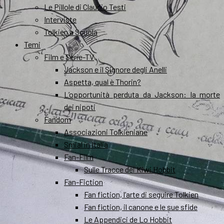
Le Pillole di Claudio Testi
Interviste
Tolkien a Scuola
Temi
Film e Serie-TV
Jackson e il Signore degli Anelli
Aspetta, qual è Thorin?
L’opportunità perduta da Jackson: la morte
dei nipoti
Fandom
Associazioni Tolkieniane
Smial in Italia
Fan-Film
Sulle Tracce dei Kiwi Hobbit
Fan-Fiction
Fan fiction, l’arte di seguire Tolkien
Fan fiction, il canone e le sue sfide
Le Appendici de Lo Hobbit