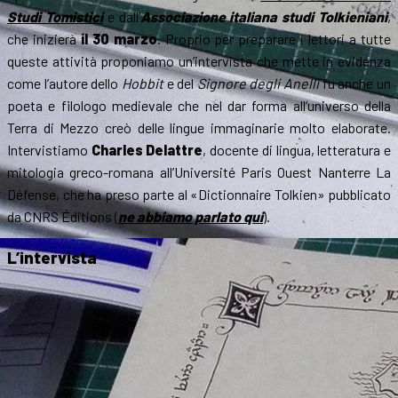
Studi Tomistici
e dall’
Associazione italiana studi Tolkieniani
,
che inizierà
il 30 marzo
. Proprio per preparare i lettori a tutte
queste attività proponiamo un’intervista che mette in evidenza
come l’autore dello
Hobbit
e del
Signore degli Anelli
fu anche un
poeta e filologo medievale che nel dar forma all’universo della
Terra di Mezzo creò delle lingue immaginarie molto elaborate.
Intervistiamo
Charles Delattre
, docente di lingua, letteratura e
mitologia greco-romana all’Université Paris Ouest Nanterre La
Défense, che ha preso parte al «Dictionnaire Tolkien» pubblicato
da CNRS Éditions (
ne abbiamo parlato qui
).
L’intervista