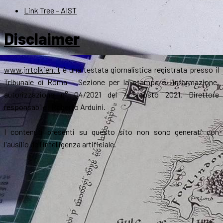
Link Tree – AIST
Disclaimer
www.jrrtolkien.it
è una testata giornalistica registrata presso il
Tribunale di Roma - Sezione per la stampa e l’informazione,
autorizzazione n° 04/2021 del 4 agosto 2021. Direttore
responsabile: Roberto Arduini.
I contenuti presenti su questo sito non sono generati con
l'ausilio dell'intelligenza artificiale.