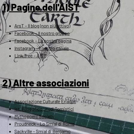
1) Pagine dell'AIST
ArsT – Il blog (non più attivo)
Facebook – Il nostro gruppo
Facebook – La nostra pagina
Instagram – Il nostro canale
Link Tree – AIST
2) Altre associazioni
Associazione Culturale Eriador
Ist. Filosofico Studi Tomistici
Mythopoeic Society
Proudneck – Lo Smial di Roma
Sackville – Smial di Bergamo