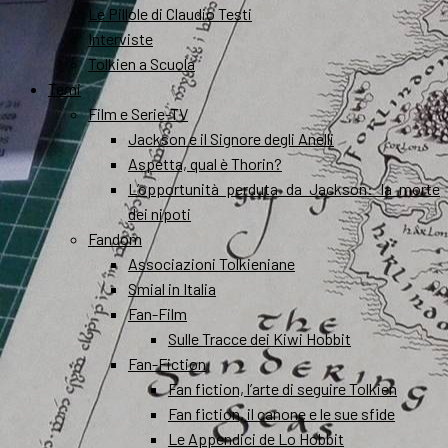
Le Pillole di Claudio Testi
Interviste
Tolkien a Scuola
Temi
Film e Serie-TV
Jackson e il Signore degli Anelli
Aspetta, qual è Thorin?
L’opportunità perduta da Jackson: la morte
dei nipoti
Fandom
Associazioni Tolkieniane
Smial in Italia
Fan-Film
Sulle Tracce dei Kiwi Hobbit
Fan-Fiction
Fan fiction, l’arte di seguire Tolkien
Fan fiction, il canone e le sue sfide
Le Appendici de Lo Hobbit