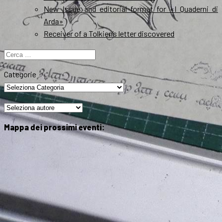
New Issue and editorial format for «I Quaderni di
Arda»
Receiver of a Tolkien’s letter discovered
Ricerca
per:
Categorie
Mappa dei prossimi eventi: