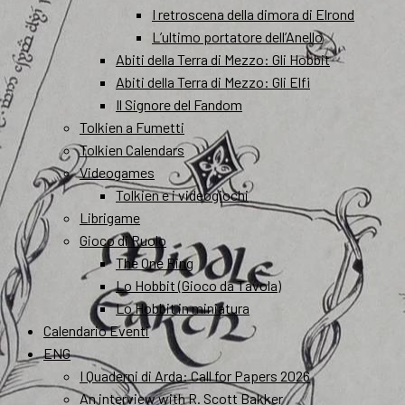
I retroscena della dimora di Elrond
L’ultimo portatore dell’Anello
Abiti della Terra di Mezzo: Gli Hobbit
Abiti della Terra di Mezzo: Gli Elfi
Il Signore del Fandom
Tolkien a Fumetti
Tolkien Calendars
Videogames
Tolkien e i videogiochi
Librigame
Gioco di Ruolo
The One Ring
Lo Hobbit (Gioco da Tavola)
Lo Hobbit in miniatura
Calendario Eventi
ENG
I Quaderni di Arda: Call for Papers 2026
An interview with R. Scott Bakker