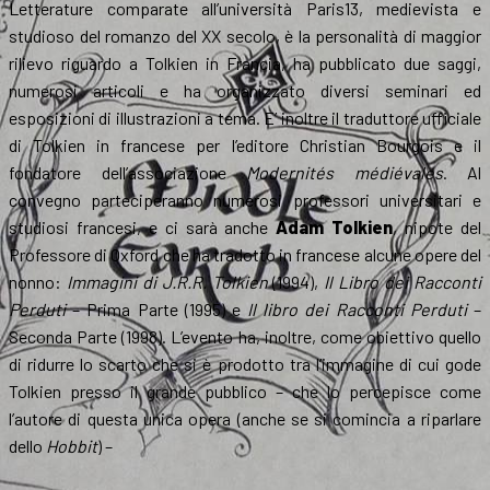
Letterature comparate all’università Paris13, medievista e
studioso del romanzo del XX secolo, è la personalità di maggior
rilievo riguardo a Tolkien in Francia, ha pubblicato due saggi,
numerosi articoli e ha organizzato diversi seminari ed
esposizioni di illustrazioni a tema. E’ inoltre il traduttore ufficiale
di Tolkien in francese per l’editore Christian Bourgois e il
fondatore dell’associazione
Modernités médiévales
. Al
convegno parteciperanno numerosi professori universitari e
studiosi francesi, e ci sarà anche
Adam Tolkien
, nipote del
Professore di Oxford che ha tradotto in francese alcune opere del
nonno:
Immagini di J.R.R. Tolkien
(1994),
Il Libro dei Racconti
Perduti
– Prima Parte (1995) e
Il libro dei Racconti Perduti
–
Seconda Parte (1998). L’evento ha, inoltre, come obiettivo quello
di ridurre lo scarto che si è prodotto tra l’immagine di cui gode
Tolkien presso il grande pubblico – che lo percepisce come
l’autore di questa unica opera (anche se si comincia a riparlare
dello
Hobbit
) –