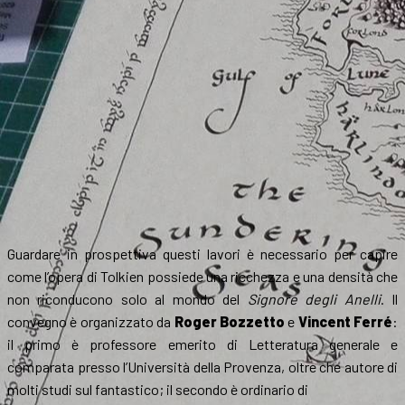
Guardare in prospettiva questi lavori è necessario per capire
come l’opera di Tolkien possiede una ricchezza e una densità che
non riconducono solo al mondo del
Signore degli Anelli
. Il
convegno è organizzato da
Roger Bozzetto
e
Vincent Ferré
:
il primo è professore emerito di Letteratura generale e
comparata presso l’Università della Provenza, oltre che autore di
molti studi sul fantastico; il secondo è ordinario di