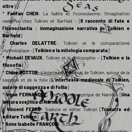
oltre
]
*
Fanfan CHEN
: La faërie et l’iconoclasme: l’imagination
narrative chez Tolkien et Barfield – [
Il racconto di fate e
l’iconoclastia : immaginazione narrativa in Tolkien e
Barfield
]
*
Charles DELATTRE
: Tolkien et le comparatisme
mythologique – [
Tolkien e la mitologia comparata
]
*
Michaël DEVAUX
: Tolkien et la philosophie – [
Tolkien e la
filosofia
]
*
Chloé DOTTOR
: L’intertexte médiéval de Tolkien, autour de la
sagesse et de la folie [
L’intertesto medievale di Tolkien,
autore di saggezza e di follia
]
*
Irène FERNANDEZ
: Une lecture sceptique de Narnia – [
Una
lettura scettica di Narnia
]
*
Vincent FERRÉ
: Traduire et éditer Tolkien [
Tradurre ed
editare Tolkien
]
*
Anne Isabelle FRANÇOIS
: “A Club
of the Other Sort”. Coteries, cercles, cliques et autres sociétés: