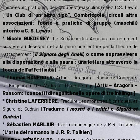
théories et pratiques des groupes (masculins) chez C.S. Lewis
[
“Un Club di un altro tipo”. Combriccole, circoli altre
associazioni: teorie e pratiche di gruppo (maschili)
intorno a C. S. Lewis
]
*
Nicole GUÉDENEY
: Le Seigneur des Anneaux ou comment
survivre au désespoir et à la peur: une lecture par la théorie de
l’attachement [
Il Signore degli Anelli
, o come sopravvivere
alla disperazione e alla paura : una lettura attraverso la
teoria dell’affettività
]
*
Thomas HONEGGER
: Arthur – Aragorn – Ransom: Concepts
of Kingship in the Works of Three Inklings [
Artù – Aragorn –
Ransom: i concetti di regalità nelle opere di tre Inklings
]
*
Christine LAFERRIÈRE
: Traduire Les monstres & critiques, et
Sigurd et Gudrún [
Tradurre
I mostri e i critici
e
Sigurd et
Gudrún
]
*
Sébastien MARLAIR
: L’art romanesque de J.R.R. Tolkien –
[
L’arte del romanzo in J. R. R. Tolkien
]
*
Gilles MÉNÉGALDO
: Adaptez Le Seigneur des Anneaux: