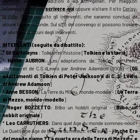
scrittori, ad altre tradizioni e ad altri generi. Per maggiori
informazioni si può
scrivere qui
oppure visitare il sito
Cerisy-
la-salle
. Qui di seguito gli interventi, che saranno conclusi da
alcune tavole rotonde. Sul sito del convengo si possono trovare
gli abstract di alcuni degli interventi.
INTERVENTI (seguite da dibattito):
*
Gil Bartoleyns
: Tolkien et l’histoire [
Tolkien e la storia
]
*
Hervé AUBRON
: Les adaptations de Tolkien par Peter
Jackson et de C.S. Lewis par Andrew Adamson (2005) – [
Gli
adattamenti di Tolkien di Peter Jackson e di C. S. Lewis
di Andrew Adamson
]
*
Anne BESSON
: La Terre du Milieu, monde-modèle – [
La Terra
di Mezzo, mondo-modello
]
*
Roger BOZZETTO
: Bilbo un hobbit original – [
Bilbo, un
hobbit originale
]
*
Leo CARRUTHERS
: Dans quel Age du monde sommes-nous?
Le Quatrième Age de la Terre du milieu… et la suite – [
In che Era
del mondo siamo ? La quarta era della Terra di Mezzo… e