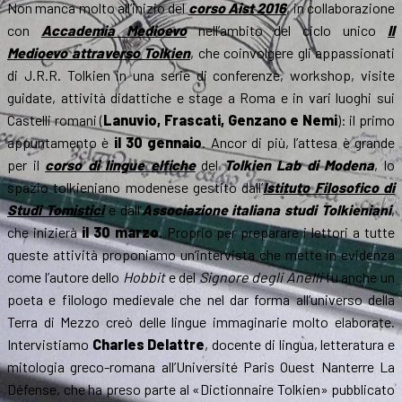
Non manca molto all’inizio del
corso Aist 2016
, in collaborazione
con
Accademia Medioevo
nell’ambito del ciclo unico
Il
Medioevo attraverso Tolkien
, che coinvolgere gli appassionati
di J.R.R. Tolkien in una serie di conferenze, workshop, visite
guidate, attività didattiche e stage a Roma e in vari luoghi sui
Castelli romani (
Lanuvio, Frascati, Genzano e Nemi
): il primo
appuntamento è
il 30 gennaio
. Ancor di più, l’attesa è grande
per il
corso di lingue elfiche
del
Tolkien Lab di Modena
, lo
spazio tolkieniano modenese gestito dall’
Istituto Filosofico di
Studi Tomistici
e dall’
Associazione italiana studi Tolkieniani
,
che inizierà
il 30 marzo
. Proprio per preparare i lettori a tutte
queste attività proponiamo un’intervista che mette in evidenza
come l’autore dello
Hobbit
e del
Signore degli Anelli
fu anche un
poeta e filologo medievale che nel dar forma all’universo della
Terra di Mezzo creò delle lingue immaginarie molto elaborate.
Intervistiamo
Charles Delattre
, docente di lingua, letteratura e
mitologia greco-romana all’Université Paris Ouest Nanterre La
Défense, che ha preso parte al «Dictionnaire Tolkien» pubblicato