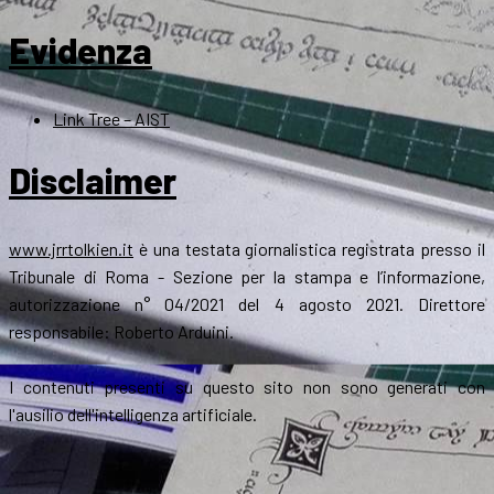
Evidenza
Link Tree – AIST
Disclaimer
www.jrrtolkien.it
è una testata giornalistica registrata presso il
Tribunale di Roma - Sezione per la stampa e l’informazione,
autorizzazione n° 04/2021 del 4 agosto 2021. Direttore
responsabile: Roberto Arduini.
I contenuti presenti su questo sito non sono generati con
l'ausilio dell'intelligenza artificiale.