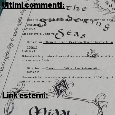
Ultimi commenti:
Roberto Arduini
su
Lettera di Tolkien, Crickhowell vince l’asta
e fa un appello
2026-07-20
Ora è sistemato. Grazie mille!
Daniela
su
Lettera di Tolkien, Crickhowell vince l’asta e fa un
appello
2026-07-20
Salve a tutti, ho provato a cliccare sul link della raccolta fondi ma mi dice
che non esiste. Grazie
Gipsoteco
su
Tre anni con Fatica… Lost in translation
2026-07-10
Passatemi la battuta: e lasciamo che chi si lamenta aspetti il 2043 (o giù di
lì), così una volta scaduti…
Link esterni
: