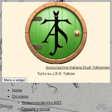
Vai
al
contenuto
Associazione Italiana Studi Tolkieniani
Tutto su J.R.R. Tolkien
Menu e widget
Home
Chi siamo
Redazione del sito AIST
Contatti e Social