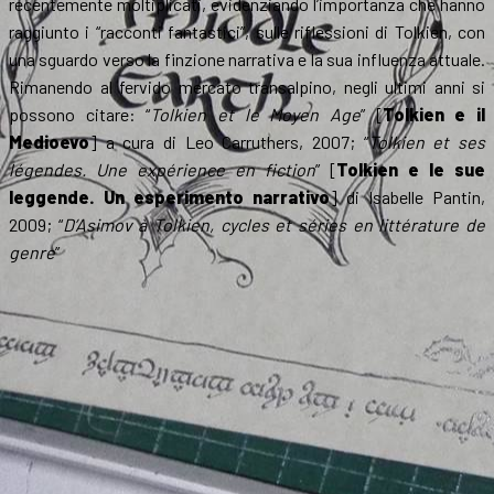
recentemente moltiplicati, evidenziando l’importanza che hanno
raggiunto i “racconti fantastici”, sulle riflessioni di Tolkien, con
una sguardo verso la finzione narrativa e la sua influenza attuale.
Rimanendo al fervido mercato transalpino, negli ultimi anni si
possono citare: “
Tolkien et le Moyen Age
” [
Tolkien e il
Medioevo
] a cura di Leo Carruthers, 2007; “
Tolkien et ses
légendes. Une expérience en fiction
” [
Tolkien e le sue
leggende. Un esperimento narrativo
] di Isabelle Pantin,
2009; “
D’Asimov à Tolkien, cycles et séries en littérature de
genre
”