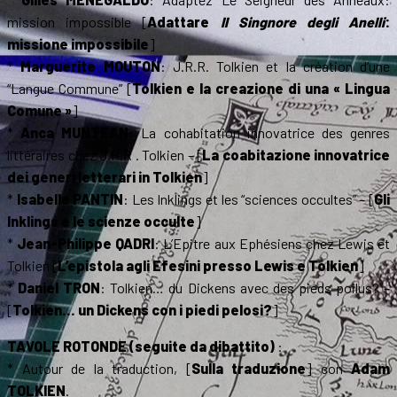
mission impossible [
Adattare
Il Singnore degli Anelli
:
missione impossibile
]
*
Marguerite MOUTON
: J.R.R. Tolkien et la création d’une
“Langue Commune” [
Tolkien e la creazione di una « Lingua
Comune »
]
*
Anca MUNTEAN
: La cohabitation innovatrice des genres
littéraires chez J.R.R . Tolkien – [
La coabitazione innovatrice
dei generi letterari in Tolkien
]
*
Isabelle PANTIN
: Les Inklings et les “sciences occultes” – [
Gli
Inklings e le scienze occulte
]
*
Jean-Philippe QADRI
: L’Epitre aux Ephésiens chez Lewis et
Tolkien [
L’epistola agli Efesini presso Lewis e Tolkien
]
*
Daniel TRON
: Tolkien… du Dickens avec des pieds poilus? –
[
Tolkien… un Dickens con i piedi pelosi?
]
TAVOLE ROTONDE (seguite da dibattito)
:
* Autour de la traduction, [
Sulla traduzione
] con
Adam
TOLKIEN
.