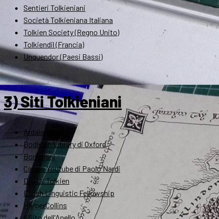
Sentieri Tolkieniani
Società Tolkieniana Italiana
Tolkien Society (Regno Unito)
Tolkiendil (Francia)
Unquendor (Paesi Bassi)
3) Siti Tolkieniani
Ardalambion
Bodleian Library di Oxford
Bompiani
Canale Youtube di Paolo Nardi
Digital Tolkien
Elvish Linguistic Fellowship
HarperCollins
Il Sito dell'Anello