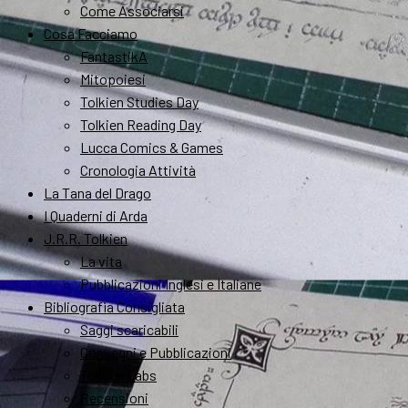
Come Associarsi
Cosa Facciamo
FantastikA
Mitopoiesi
Tolkien Studies Day
Tolkien Reading Day
Lucca Comics & Games
Cronologia Attività
La Tana del Drago
I Quaderni di Arda
J.R.R. Tolkien
La vita
Pubblicazioni Inglesi e Italiane
Bibliografia Consigliata
Saggi scaricabili
Convegni e Pubblicazioni
Tolkien Labs
Recensioni