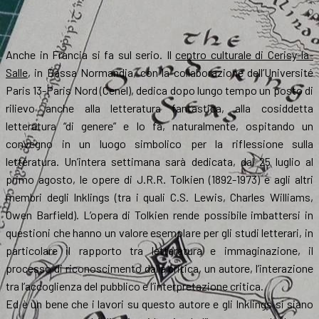
Anche in Francia si fa sul serio. Il
centro culturale di Cerisy-la-
Salle
, in Bassa Normandia, con la collaborazione dell’Université
Paris 13-Paris Nord (Cenel), dedica dopo lungo tempo un posto di
rilievo anche alla letteratura fantastica, alla cosiddetta
letteratura “di genere” e lo fa, naturalmente, ospitando un
convegno in un luogo simbolico per la riflessione sulla
letteratura. Un’intera settimana sarà dedicata, dal 25 luglio al
primo agosto, le opere di J.R.R. Tolkien (1892-1973) e agli altri
membri degli Inklings (tra i quali C.S. Lewis, Charles Williams,
Owen Barfield). L’opera di Tolkien rende possibile imbattersi in
questioni che hanno un valore esemplare per gli studi letterari, in
particolare il rapporto tra letteratura e immaginazione, il
processo di riconoscimento dalla critica, un autore, l’interazione
tra l’accoglienza del pubblico e l’interpretazione critica.
Ed è un bene che i lavori su questo autore e gli Inklings si siano