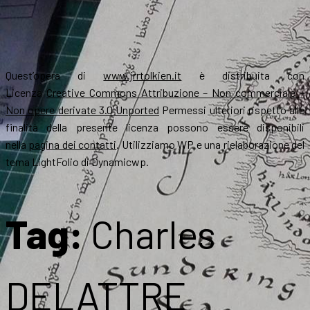
Quest’opera di
www.jrrtolkien.it
è distribuita con
Licenza
Creative Commons Attribuzione – Non commerciale –
Non opere derivate 3.0 Unported
Permessi ulteriori rispetto alle
finalità della presente licenza possono essere disponibili
nella
pagina dei contatti
. Utilizziamo WP e una rielaborazione del
tema LightFolio di Dynamicwp.
Tag:
Charles
DELATTRE