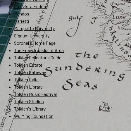
La rivista Endóre
Mandos
Marietti
Marquette University
Signum University
Soronel's Home Page
The Encyclopedia of Arda
Tolkien Collector's Guide
Tolkien Estate
Tolkien Gateway
Tolkien Italia
Tolkien Library
Tolkien Music Festival
Tolkien Studies
Tolkien's Library
Wu Ming Foundation