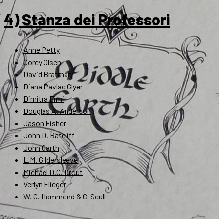
4) Stanza dei Professori
Anne Petty
Corey Olsen
David Bratman
Diana Pavlac Glyer
Dimitra Fimi
Douglas A. Anderson
Jason Fisher
John D. Rateliff
John Garth
L.M. Gildersleeve
Michael D.C. Drout
Verlyn Flieger
W. G. Hammond & C. Scull