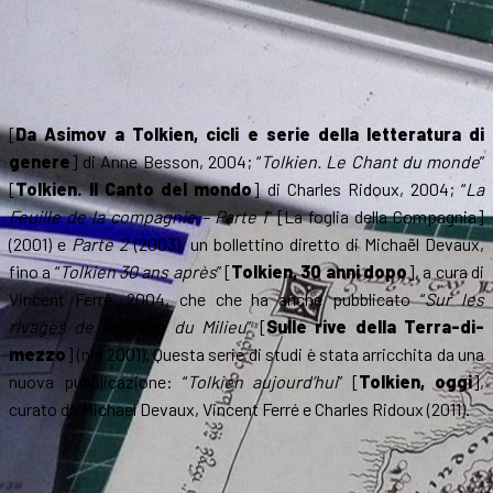
[
Da Asimov a Tolkien, cicli e serie della letteratura di
genere
] di Anne Besson, 2004; “
Tolkien. Le Chant du monde
”
[
Tolkien. Il Canto del mondo
] di Charles Ridoux, 2004; “
La
Feuille de la compagnie – Parte 1
” [La foglia della Compagnia]
(2001) e
Parte 2
(2003), un bollettino diretto di Michaël Devaux,
fino a “
Tolkien 30 ans après
” [
Tolkien, 30 anni dopo
], a cura di
Vincent Ferré, 2004, che che ha anche pubblicato “
Sur les
rivages de la Terre du Milieu
” [
Sulle rive della Terra-di-
mezzo
] (nel 2001). Questa serie di studi è stata arricchita da una
nuova pubblicazione: “
Tolkien aujourd’hui
” [
Tolkien, oggi
],
curato da Michael Devaux, Vincent Ferré e Charles Ridoux (2011).