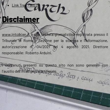
Link Tree – AIST
Disclaimer
www.jrrtolkien.it
è una testata giornalistica registrata presso il
Tribunale di Roma - Sezione per la stampa e l’informazione,
autorizzazione n° 04/2021 del 4 agosto 2021. Direttore
responsabile: Roberto Arduini.
I contenuti presenti su questo sito non sono generati con
l'ausilio dell'intelligenza artificiale.