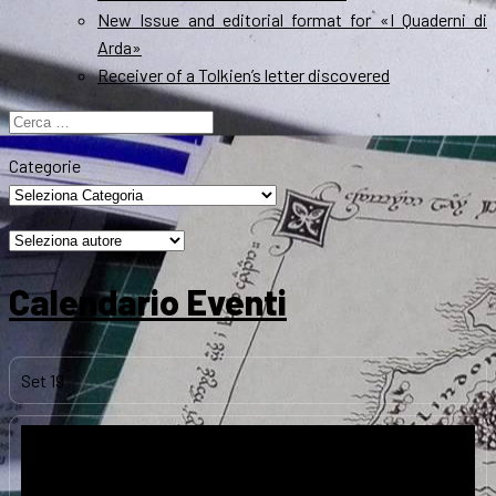
New Issue and editorial format for «I Quaderni di
Arda»
Receiver of a Tolkien’s letter discovered
Ricerca
per:
Categorie
Calendario Eventi
Set
19