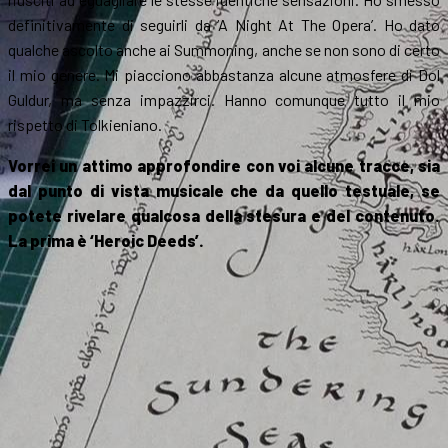
definitivamente di seguirli da ‘A Night At The Opera’. Ho dato
qualche ascolto anche ai Summoning, anche se non sono di certo
il mio genere. Mi piacciono abbastanza alcune atmosfere di Dol
Guldur, ma senza impazzirci. Hanno comunque tutto il mio
rispetto di Tolkieniano.
Vorrei un attimo approfondire con voi alcune tracce, sia
dal punto di vista musicale che da quello testuale, se
potete rivelare qualcosa della stesura e del contenuto.
La prima è ‘Heroic Deeds’.