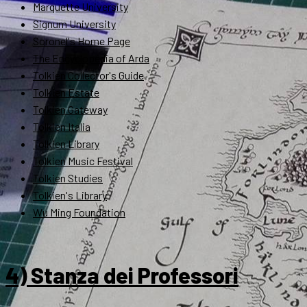
Marquette University
Signum University
Soronel's Home Page
The Encyclopedia of Arda
Tolkien Collector's Guide
Tolkien Estate
Tolkien Gateway
Tolkien Italia
Tolkien Library
Tolkien Music Festival
Tolkien Studies
Tolkien's Library
Wu Ming Foundation
4) Stanza dei Professori