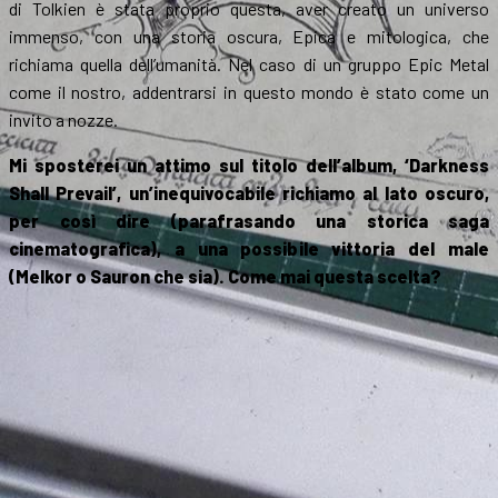
di Tolkien è stata proprio questa, aver creato un universo
immenso, con una storia oscura, Epica e mitologica, che
richiama quella dell’umanità. Nel caso di un gruppo Epic Metal
come il nostro, addentrarsi in questo mondo è stato come un
invito a nozze.
Mi sposterei un attimo sul titolo dell’album, ‘Darkness
Shall Prevail’, un’inequivocabile richiamo al lato oscuro,
per così dire (parafrasando una storica saga
cinematografica), a una possibile vittoria del male
(Melkor o Sauron che sia). Come mai questa scelta?