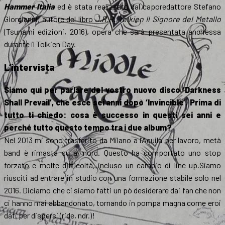
Hammer Italia
ed è stata realizzata dal caporedattore Stefano
Giorgianni, autore del libro
J.R.R. Tolkien Il Signore del Metallo
(Tsunami edizioni, 2016), opera che sarà presentata anch’essa
durante il Tolkien Day.
L’intervista
Siamo qui per parlare del vostro nuovo disco ‘Darkness
Shall Prevail’, che esce sei anni dopo ‘Invincible’. Prima di
tutto ti chiedo: cosa è successo in questi sei anni e
perché tutto questo tempo tra i due album?
Nel 2013 mi sono trasferito da Milano a l’Aquila per lavoro, metà
band è rimasta su al nord. Questo ha comportato uno stop
forzato e molte difficoltà, incluso un cambio di line up.Siamo
riusciti ad entrare in studio con una formazione stabile solo nel
2016. Diciamo che ci siamo fatti un pò desiderare dai fan che non
ci hanno mai abbandonato, tornando in pompa magna come eroi
dati per dispersi (ride, ndr.)!