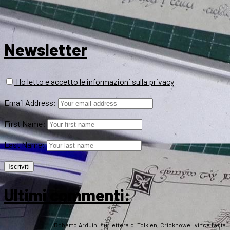
Newsletter
Ho letto e accetto le informazioni sulla privacy
Email Address:
First Name:
Last Name:
Ultimi commenti:
Roberto Arduini
su
Lettera di Tolkien, Crickhowell vince l’asta