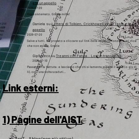
e fa un appello
2026-07-20
Ora è sistemato. Grazie mille!
Daniela
su
Lettera di Tolkien, Crickhowell vince l’asta e fa un
appello
2026-07-20
Salve a tutti, ho provato a cliccare sul link della raccolta fondi ma mi dice
che non esiste. Grazie
Gipsoteco
su
Tre anni con Fatica… Lost in translation
2026-07-10
Passatemi la battuta: e lasciamo che chi si lamenta aspetti il 2043 (o giù di
lì), così una volta scaduti…
Link esterni
:
1) Pagine dell'AIST
ArsT – Il blog (non più attivo)