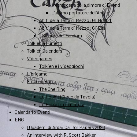
I retroscena della dimora di Elrond
L’ultimo portatore dell’Anello
Abiti della Terra di Mezzo: Gli Hobbit
Abiti della Terra di Mezzo: Gli Elfi
Il Signore del Fandom
Tolkien a Fumetti
Tolkien Calendars
Videogames
Tolkien e i videogiochi
Librigame
Gioco di Ruolo
The One Ring
Lo Hobbit (Gioco da Tavola)
Lo Hobbit in miniatura
Calendario Eventi
ENG
I Quaderni di Arda: Call for Papers 2026
An interview with R. Scott Bakker