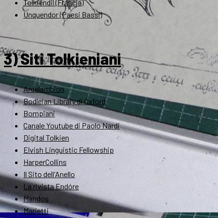
Tolkiendil (Francia)
Unquendor (Paesi Bassi)
3) Siti Tolkieniani
Ardalambion
Bodleian Library di Oxford
Bompiani
Canale Youtube di Paolo Nardi
Digital Tolkien
Elvish Linguistic Fellowship
HarperCollins
Il Sito dell'Anello
La rivista Endóre
Mandos
Marietti