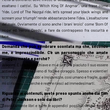
esaltano i cattivi. Su ‘Witch King Of Angmar’, una frase come
“ride, Lord of The Nazgul ride, let’s spread your black wings and
scream your triumph” rende abbastanza bene l’idea. L’esaltazione
del male. Ovviamente ci sono anche i brani ‘eroici’ come ‘Born Of
Hope’ ed ‘Heroic Deeds’, a fare da contrappeso fra oscurità e
luce.
Domanda che può sembrare scontata ma che, secondo
me, è imprescindibile. C’è un personaggio che amate
maggiormente e perché?
Aragorn. È una figura chiave e mi è sempre piaciuto il suo essere
antieroe, umile, ma pieno di forza e coraggio. Spesso e volentieri
lo si vede pieno di dubbi e insicurezze, così umano e fragile, quasi
mi ci rispecchio perchè è reale e riesci ad immedesimarti.
Riguardo ai contenuti, avete preso spunto anche dai film
di Peter Jackson o solo dai libri?
Assolutamente libri e tutte le appendici possibili. Anche perchè