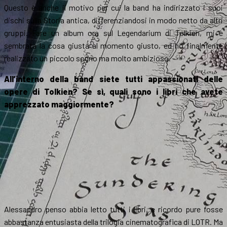
Questo è anche il motivo per cui la band ha indirizzato i suoi
dischi sulla Storia antica, differenziandosi in modo netto da altri
gruppi. Fare un album ora sul Legendarium di Tolkien, mi è
sembrata la cosa giusta al momento giusto, ed ho finalmente
realizzato un piccolo sogno ma molto ambizioso.
All’interno della band siete tutti appassionati delle
opere di Tolkien? Se sì, quali sono i libri che avete
apprezzato maggiormente?
Alessandro penso abbia letto tutti i libri, e ricordo pure fosse
abbastanza entusiasta della trilogia cinematografica di LOTR. Ma