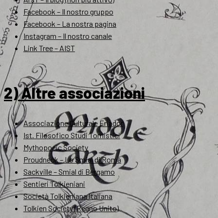
Facebook – Il nostro gruppo
Facebook – La nostra pagina
Instagram – Il nostro canale
Link Tree – AIST
2) Altre associazioni
Associazione Culturale Eriador
Ist. Filosofico Studi Tomistici
Mythopoeic Society
Proudneck – Lo Smial di Roma
Sackville – Smial di Bergamo
Sentieri Tolkieniani
Società Tolkieniana Italiana
Tolkien Society (Regno Unito)