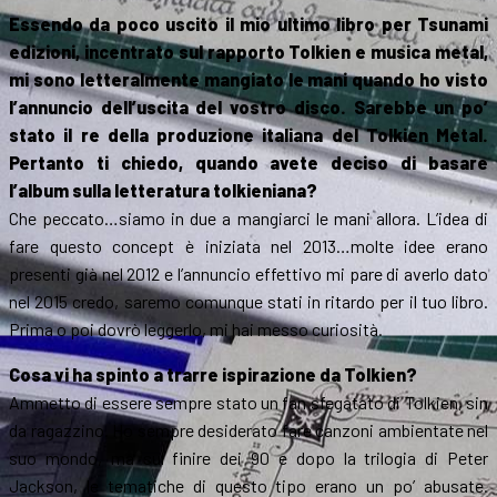
Essendo da poco uscito il mio ultimo libro per Tsunami
edizioni, incentrato sul rapporto Tolkien e musica metal,
mi sono letteralmente mangiato le mani quando ho visto
l’annuncio dell’uscita del vostro disco. Sarebbe un po’
stato il re della produzione italiana del Tolkien Metal.
Pertanto ti chiedo, quando avete deciso di basare
l’album sulla letteratura tolkieniana?
Che peccato…siamo in due a mangiarci le mani allora. L’idea di
fare questo concept è iniziata nel 2013…molte idee erano
presenti già nel 2012 e l’annuncio effettivo mi pare di averlo dato
nel 2015 credo, saremo comunque stati in ritardo per il tuo libro.
Prima o poi dovrò leggerlo, mi hai messo curiosità.
Cosa vi ha spinto a trarre ispirazione da Tolkien?
Ammetto di essere sempre stato un fan sfegatato di Tolkien, sin
da ragazzino. Ho sempre desiderato fare canzoni ambientate nel
suo mondo, ma sul finire dei 90 e dopo la trilogia di Peter
Jackson, le tematiche di questo tipo erano un po’ abusate.