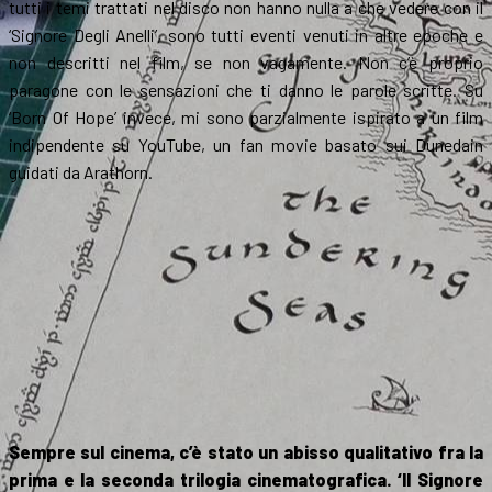
tutti i temi trattati nel disco non hanno nulla a che vedere con il
‘Signore Degli Anelli’, sono tutti eventi venuti in altre epoche e
non descritti nel film, se non vagamente. Non c’è proprio
paragone con le sensazioni che ti danno le parole scritte. Su
‘Born Of Hope’ invece, mi sono parzialmente ispirato a un film
indipendente su YouTube, un fan movie basato sui Dunedain
guidati da Arathorn.
Sempre sul cinema, c’è stato un abisso qualitativo fra la
prima e la seconda trilogia cinematografica. ‘Il Signore