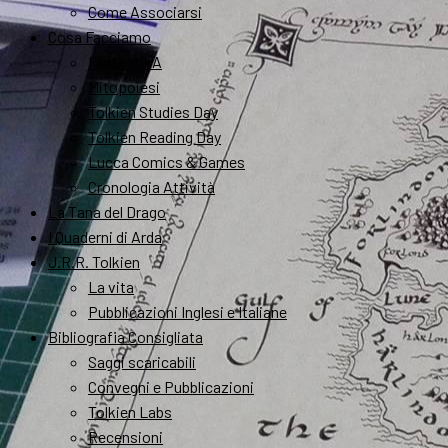
Come Associarsi
Cosa Facciamo
FantastikA
Mitopoiesi
Tolkien Studies Day
Tolkien Reading Day
Lucca Comics & Games
Cronologia Attività
La Tana del Drago
I Quaderni di Arda
J.R.R. Tolkien
La vita
Pubblicazioni Inglesi e Italiane
Bibliografia Consigliata
Saggi scaricabili
Convegni e Pubblicazioni
Tolkien Labs
Recensioni