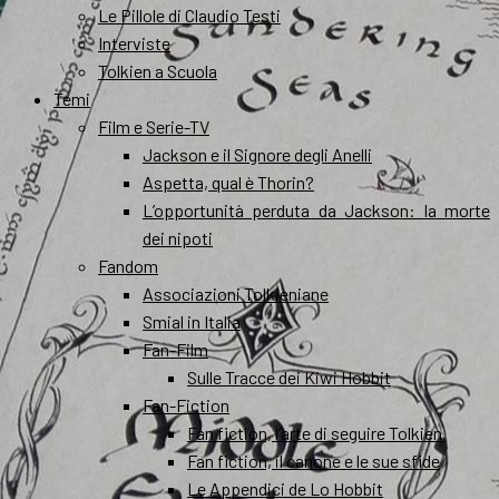
Le Pillole di Claudio Testi
Interviste
Tolkien a Scuola
Temi
Film e Serie-TV
Jackson e il Signore degli Anelli
Aspetta, qual è Thorin?
L’opportunità perduta da Jackson: la morte
dei nipoti
Fandom
Associazioni Tolkieniane
Smial in Italia
Fan-Film
Sulle Tracce dei Kiwi Hobbit
Fan-Fiction
Fan fiction, l’arte di seguire Tolkien
Fan fiction, il canone e le sue sfide
Le Appendici de Lo Hobbit