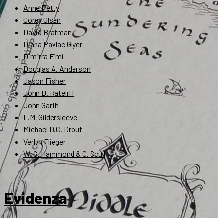
Anne Petty
Corey Olsen
David Bratman
Diana Pavlac Glyer
Dimitra Fimi
Douglas A. Anderson
Jason Fisher
John D. Rateliff
John Garth
L.M. Gildersleeve
Michael D.C. Drout
Verlyn Flieger
W. G. Hammond & C. Scull
Evidenza