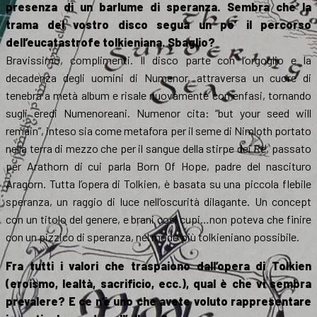
presenza di un barlume di speranza. Sembra che la
trama del vostro disco segua un po’ il percorso
dell’eucatastrofe tolkieniana. Sbaglio?
Bravissimo, complimenti. Il disco parte con l’orgoglio e la
decadenza degli uomini di Numenor, attraversa un cuore di
tenebra a metà album e risale nuovamente con enfasi, tornando
sugli eredi Numenoreani. Numenor cita: “but your seed will
remain”, inteso sia come metafora per il seme di Nimloth portato
nella terra di mezzo che per il sangue della stirpe dei Re, passato
per Arathorn di cui parla Born Of Hope, padre del nascituro
Aragorn. Tutta l’opera di Tolkien, è basata su una piccola flebile
speranza, un raggio di luce nell’oscurità dilagante. Un concept
con un titolo del genere, e brani così cupi…non poteva che finire
con un pizzico di speranza, nel modo più tolkieniano possibile.
Fra tutti i valori che traspaiono dall’opera di Tolkien
(eroismo, lealtà, sacrificio, ecc.), qual è che vi sembra
prevalere? E ce n’è uno che avete voluto rappresentare