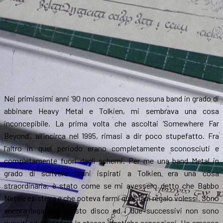
Nei primissimi anni ’90 non conoscevo nessuna band in grado di
abbinare Heavy Metal e Tolkien, mi sembrava una cosa
inconcepibile. La prima volta che ascoltai ‘Somewhere Far
Beyond’, all’incirca nel 1995, rimasi a dir poco stupefatto. Fra
l’altro in quel periodo erano completamente sconosciuti e
completamente fuori dagli schemi. Per me una band Metal in
grado di scrivere brani ispirati a Tolkien era una cosa
straordinaria, è stato come se mi avessero detto che Babbo
Natale esisteva e che poteva farmi qualsiasi regalo volessi. Sono
ancora legato a questo disco ed i due successivi non sono
riusciti ad eguagliare le stesse identiche sensazioni. Ho smesso