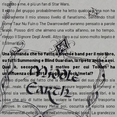
rispetto a me, è più un fan di Star Wars.
Il resto del gruppo probabilmente ha letto qualcosa, ma non ha
sicuramente il mio stesso livello di fanatismo. Sentendo titoli
come Taur Nu Fuin o The Dwarrowdelf avranno pensato a parole
arabe. Posso dirti che almeno una volta all’anno, se ho tempo,
rileggo il Signore Degli Anelli. Altro libro a cui sono molto legato è
il Silmarillion.
Una domanda che ho fatto a diverse band per il mio libro,
su tutti Summoning e Blind Guardian, la ripeto anche a voi.
Qual è, secondo te, il motivo per cui Tolkien ha
un’influenza così forte sui gruppi rock/metal?
Penso dipenda dal fatto che la descrizione del suo mondo sia
così…reale. È tutto immaginario, eppure leggendo ti immergi e
pensi sia vero, ti immedesimi. La musica, assieme ai libri, è la
cosa che più di tutte lascia volare la fantasia e ti trasporta
altrove. In campo Heavy Metal poi, oscurità ed epicità sono
fondamentali nelle liriche e nell’atmosfera dei brani. La grandezza