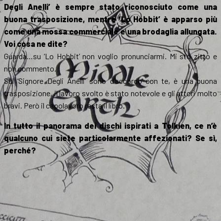
Degli Anelli’ è sempre stato riconosciuto come una
buona trasposizione, mentre ‘Lo Hobbit’ è apparso più
come una mossa commerciale e una brodaglia allungata.
Voi cosa ne dite?
Guarda…su ‘Lo Hobbit’ non voglio pronunciarmi. Mi sto zitto e
non commento.
Sul ‘Signore Degli Anelli’ sono d’accordo con te, è una buona
trasposizione, il lavoro svolto è stato notevole e gli attori molto
bravi. Però il capolavoro resta il libro.
In tutto il panorama dei dischi ispirati a Tolkien, ce n’è
qualcuno cui siete particolarmente affezionati? Se sì,
perché?