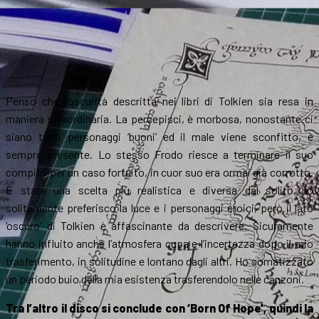
Penso che l’oscurità descritta nei libri di Tolkien sia resa in
maniera straordinaria. La percepisci, è morbosa, nonostante ci
siano tanti personaggi ‘buoni’ ed il male viene sconfitto, è
sempre presente. Lo stesso Frodo riesce a terminare il suo
compito per un caso fortuito, in cuor suo era ormai già corrotto.
È stata una scelta più realistica e diversa dal solito, io
solitamente preferisco la luce e i personaggi eroici, però il lato
‘oscuro’ di Tolkien è affascinante da descrivere. Sicuramente
hanno influito anche l’atmosfera cupa e l’incertezza dopo il mio
trasferimento, in solitudine e lontano dagli altri. Ho somatizzato
un periodo buio della mia esistenza trasferendolo nelle canzoni.
Tra l’altro il disco si conclude con ‘Born Of Hope’, quindi la