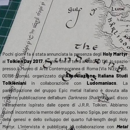
Pochi giorni fa è stata annunciata la presenza degli
Holy Martyr
al
Tolkien Day 2017
, evento che si terrà al MACRO 128, lo spazio
presso il Museo di Arte Contemporanea di Roma (Via Nizza 138,
00198 Roma), organizzato dall’
Associazione Italiana Studi
Tolkieniani
in collaborazione con
Ludomaniacs
. La
partecipazione del gruppo Epic metal italiano è dovuta alla
recente pubblicazione dell’album
Darkness Shall Prevail
, disco
interamente ispirato dalle opere di J.R.R. Tolkien. Abbiamo
quindi incontrato la mente del gruppo, Ivano Spiga, per discutere
della genesi e dello sviluppo del quarto full-length degli Holy
Martyr. L’intervista è pubblicata in collaborazione con
Metal