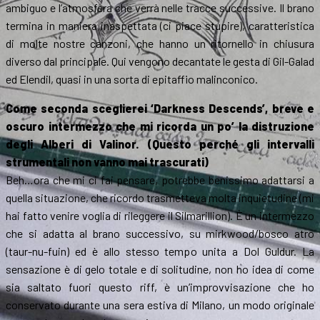
ambiguo e l’atmosfera che verrà nelle tracce successive. Il brano
termina in maniera inaspettata (ci piace stupire), caratteristica
di molte nostre canzoni, che hanno un ritornello in chiusura
diverso dal principale. Qui vengono decantate le gesta di Gil-Galad
ed Elendil, quasi in una sorta di epitaffio malinconico.
Come seconda sceglierei ‘Darkness Descends’, breve e
oscuro intermezzo che mi ricorda un po’ la distruzione
degli Alberi di Valinor. (Questo perché gli intervalli
strumentali non vanno mai trascurati)
Beh…ora che mi ci fai pensare, potrebbe benissimo adattarsi a
quella situazione, che ricordo trasmetteva molta inquietudine (mi
hai fatto venire voglia di rileggere il Silmarillion). È un intermezzo
che si adatta al brano successivo, su mirkwood/bosco atro
(taur-nu-fuin) ed è allo stesso tempo unita a Dol Guldur. La
sensazione è di gelo totale e di solitudine, non ho idea di come
sia saltato fuori questo riff, è un’improvvisazione che ho
conservato durante una sera estiva di Milano, un modo originale