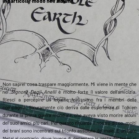
in particolar modo nell’album?
Non saprei cosa traspare maggiormente. Mi viene in mente che
nel
Signore Degli Anelli
è molto forte il valore dell’amicizia.
Riesci a percepire un legame fortissimo fra i membri della
compagnia. Sicuramente ciò deriva dalle esperienze di Tolkien
durante la prima guerra mondiale, che aveva visto morire alcuni
dei suoi amici più cari. Per quanto riguarda il nostro disco, molti
dei brani sono incentrati sul trionfo assoluto del male. È un Epic
Metal al contrario, dove invece di decantare le gesta dei buoni si