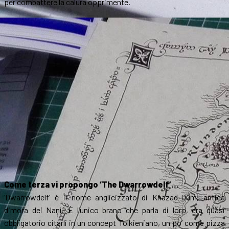
per combattere la calura opprimente.
Come terza vi propongo ‘The Dwarrowdelf’…
‘Dwarrowdelf’ è il nome anglicizzato di Khazad-Dûm, antica
dimora dei Nani. È l’unico brano che parla di loro, era quasi
obbligatorio citarli in un concept Tolkieniano, un po’ come pizza