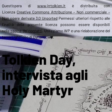
Quest’opera di
www.jrrtolkien.it
è distribuita con
Licenza
Creative Commons Attribuzione – Non commerciale –
Non opere derivate 3.0 Unported
Permessi ulteriori rispetto alle
finalità della presente licenza possono essere disponibili
nella
pagina dei contatti
. Utilizziamo WP e una rielaborazione del
tema LightFolio di Dynamicwp.
Tolkien Day,
intervista agli
Holy Martyr