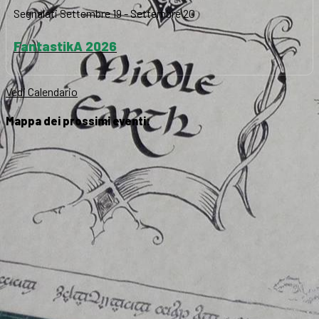
Segnalati
Settembre 19
-
Settembre 20
FantastikA 2026
Vedi Calendario
Mappa dei prossimi eventi: