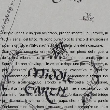
‘Heroic Deeds’ è un gran bel brano, probabilmente il più eroico, in
tutti i sensi, del lotto. Mi sono pure tolto lo sfizio di musicare il
poema di Tolkien ‘Gil-Galad’, attinente alle liriche della canzone.
Siamo nella seconda era, anno 3434, nel pieno della guerra
dell’ultima Alleanza tra gli Elfi e gli uomini, scatenata contro
Sauron. Il brano si sviluppa in velocità dopo una parte arpeggiata,
per spezzarsi in maniera lenta ed evocativa e ripartire
nuovamente con un piglio feroce, quasi ad emulare le sorti di uno
scontro altalenante.Lo sfondo è la battaglia di Dagorlad,
descritta nella prima strofa con gli Elfi, nella seconda con gli
uomini di Numenor che cingono d’assedio Barad-Dur. Nei bridge
pre ritornello troviamo una parte cupa, che enfatizza la parole
‘Darkness’ e ‘no sun rises from east’, quasi a presagire un esito