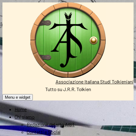
Vai
al
contenuto
Associazione Italiana Studi Tolkieniani
Tutto su J.R.R. Tolkien
Menu e widget
Home
Chi siamo
Redazione del sito AIST
Contatti e Social