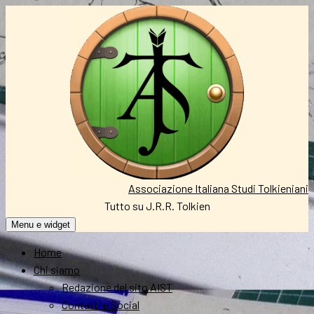
Vai
al
contenuto
Associazione Italiana Studi Tolkieniani
Tutto su J.R.R. Tolkien
Menu e widget
Home
Chi siamo
Redazione del sito AIST
Contatti e Social