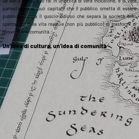
Se alzi il livello, e lo fai in un’ottica di vera inclusione, e di vera
partecipazione, può capitare che il pubblico smetta di essere
pubblico, rompa il guscio odioso che separa la società dello
spettacolo dalla vita reale, e (non più pubblico) si trasformi di
nuovo in una comunità.
Un’idea di cultura, un’idea di comunità