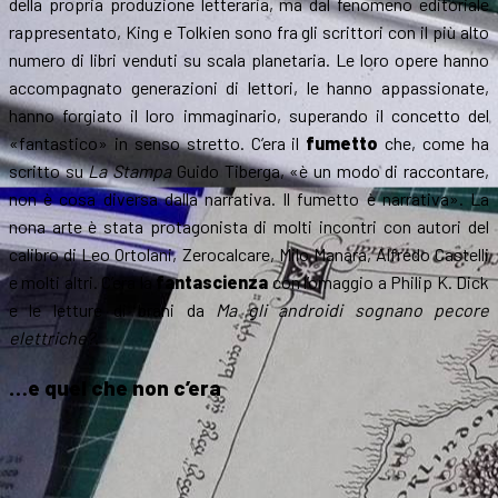
della propria produzione letteraria, ma dal fenomeno editoriale
rappresentato, King e Tolkien sono fra gli scrittori con il più alto
numero di libri venduti su scala planetaria. Le loro opere hanno
accompagnato generazioni di lettori, le hanno appassionate,
hanno forgiato il loro immaginario, superando il concetto del
«fantastico» in senso stretto. C’era il
fumetto
che, come ha
scritto su
La Stampa
Guido Tiberga, «è un modo di raccontare,
non è cosa diversa dalla narrativa. Il fumetto è narrativa». La
nona arte è stata protagonista di molti incontri con autori del
calibro di Leo Ortolani, Zerocalcare, Milo Manara, Alfredo Castelli
e molti altri. C’era la
fantascienza
con l’omaggio a Philip K. Dick
e le letture di brani da
Ma gli androidi sognano pecore
elettriche?
.
…e quel che non c’era