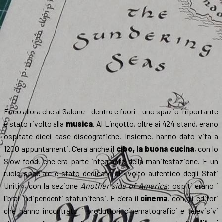
Ecco allora che al Salone – dentro e fuori – uno spazio importante
è stato rivolto alla
musica
. Al Lingotto, oltre ai 424 stand, erano
ospitate dieci case discografiche. Insieme, hanno dato vita a
1200 appuntamenti. C’era anche il
cibo, la buona cucina
, con lo
Slow food, che era parte integrante della manifestazione. E un
ruolo speciale è stato dedicato al «volto autentico degli Stati
Uniti», con la sezione
Another side of America
: ospiti erano i
librai indipendenti statunitensi. E c’era il
cinema
, con gli editori
che hanno incontrato i produttori cinematografici e televisivi