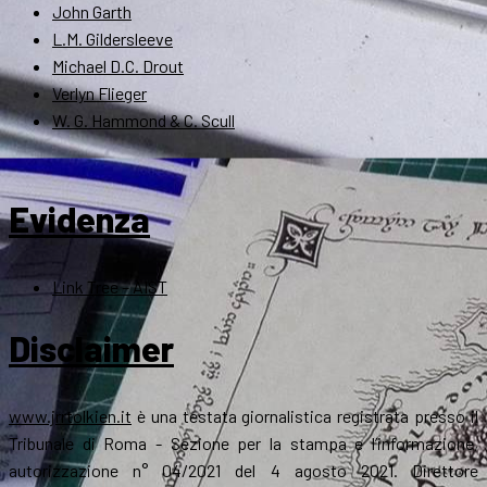
John Garth
L.M. Gildersleeve
Michael D.C. Drout
Verlyn Flieger
W. G. Hammond & C. Scull
Evidenza
Link Tree – AIST
Disclaimer
www.jrrtolkien.it
è una testata giornalistica registrata presso il
Tribunale di Roma - Sezione per la stampa e l’informazione,
autorizzazione n° 04/2021 del 4 agosto 2021. Direttore