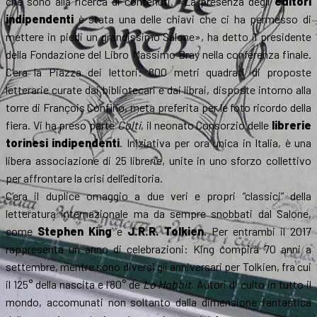
che sono alla ricerca di contenuti. «La presenza degli
editori
indipendenti
è stata una delle chiavi che ci ha permesso di
mettere in piedi un grandissimo Salone», ha detto il presidente
della Fondazione del Libro Massimo Bray nella conferenza finale.
C’era la Piazza dei lettori: 800 metri quadrati di proposte
letterarie curate dai bibliotecari e dai librai, disposte intorno alla
torre di François Confino, meta preferita per le foto ricordo della
fiera. Vi ha preso parte
Colti
, il neonato Consorzio delle
librerie
torinesi indipendenti
. Iniziativa per ora unica in Italia, è una
libera associazione di 25 librerie, unite in uno sforzo collettivo
per affrontare la crisi dell’editoria.
C’era il duplice omaggio a due veri e propri “classici” della
letteratura internazionale ma da sempre snobbati dal Salone,
come
Stephen King
e
J.R.R. Tolkien
. Per entrambi il 2017
rappresenta un anno di celebrazioni: King compirà 70 anni a
settembre, mentre sono diversi gli anniversari per Tolkien, fra cui
il 125° della nascita e l’80° de
Lo Hobbit
. Autori di culto in tutto il
mondo, accomunati non soltanto dalla dimensione fantastica