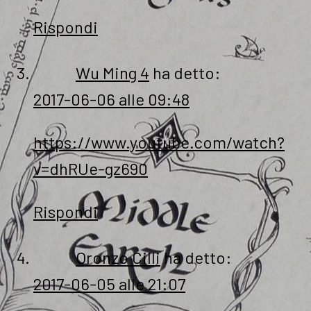
Rispondi
Wu Ming 4
ha detto:
2017-06-06 alle 09:48
https://www.youtube.com/watch?
v=dhRUe-gz690
Rispondi
Oronzo Cilli
ha detto:
2017-06-05 alle 21:07