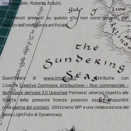
responsabile: Roberto Arduini.
I contenuti presenti su questo sito non sono generati con
l'ausilio dell'intelligenza artificiale.
Quest’opera di
www.jrrtolkien.it
è distribuita con
Licenza
Creative Commons Attribuzione – Non commerciale –
Non opere derivate 3.0 Unported
Permessi ulteriori rispetto alle
finalità della presente licenza possono essere disponibili
nella
pagina dei contatti
. Utilizziamo WP e una rielaborazione del
tema LightFolio di Dynamicwp.