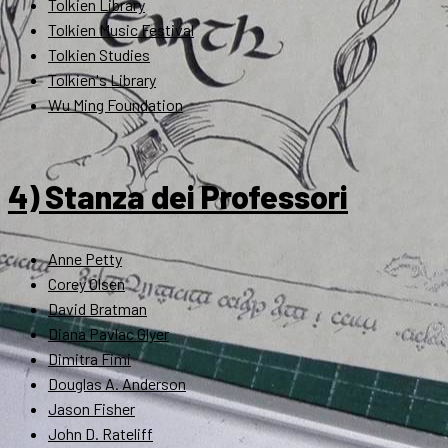
Tolkien Library
Tolkien Music Festival
Tolkien Studies
Tolkien's Library
Wu Ming Foundation
4) Stanza dei Professori
Anne Petty
Corey Olsen
David Bratman
Diana Pavlac Glyer
Dimitra Fimi
Douglas A. Anderson
Jason Fisher
John D. Rateliff