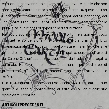
esistono e che vanno solo ascoltate e coinvolte, quelle che non
sanno confrontarsi in modo critico con le eredità, quelle dei libri
flipbook, dei libri da vendere con gli sconti del 50 per cento, dei
libri sintetizzati, degli spot sulla lettura che sembrano delle
pubblicità, quelle degli oligopoli della distribuzione…
Nel suo discorso finale Lagioia ha usato toni e argomenti poco
consueti e convenzionali, ha proiettato il piano in un ambito
sovranazionale, ha trovato in quello «stare insieme» che si è
prodotto nei corridoi e nelle sale del Lingotto, come negli eventi
del Salone Off, un’idea di vita associata da tradurre in progetto
culturale. Ha detto anche che la domanda per quel tipo di
progetto c’è già, quello che manca – ma forse s’intravede – è
l’offerta.
E a tutto questo filone positivo anche l’AIST ha dato il suo
granello di sabbia, contribuendo al salto di Tolkien e delle sue
opere oltre il confine…
ARTICOLI PRECEDENTI: