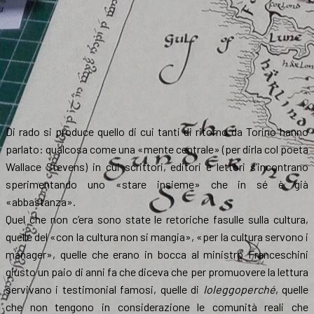
Di rado si produce quello di cui tanti di ritorno da Torino hanno
parlato: qualcosa come una «mente centrale» (per dirla col poeta
Wallace Stevens) in cui scrittori, editori e lettori s’incontrano
sperimentando uno «stare insieme» che in sé è già
«abbastanza».
Quel che non c’era sono state le retoriche fasulle sulla cultura,
quelle del «con la cultura non si mangia», «per la cultura servono i
manager», quelle che erano in bocca al ministro Franceschini
giusto un paio di anni fa che diceva che per promuovere la lettura
servivano i testimonial famosi, quelle di
Ioleggoperché
, quelle
che non tengono in considerazione le comunità reali che