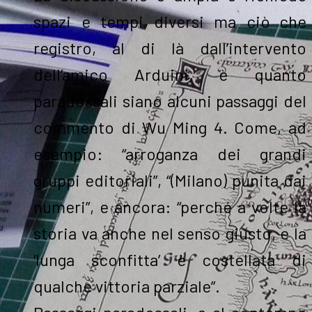
spazi e tempi diversi ma ciò che
registro, al di là dall’intervento
dell’amico Arduini, è quanto
paradossali siano alcuni passaggi del
commento di Wu Ming 4. Come, ad
esempio: “arroganza dei grandi
gruppi editoriali”, “(Milano) punita dai
numeri”, e ancora: “perché a volte la
storia va anche nel senso giusto, e la
‘lunga sconfitta’ è costellata di
qualche vittoria parziale”.