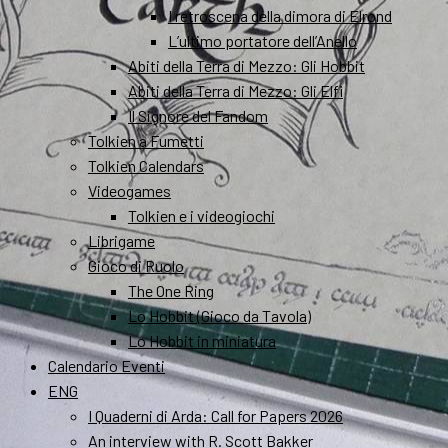
I retroscena della dimora di Elrond
L’ultimo portatore dell’Anello
Abiti della Terra di Mezzo: Gli Hobbit
Abiti della Terra di Mezzo: Gli Elfi
Il Signore del Fandom
Tolkien a Fumetti
Tolkien Calendars
Videogames
Tolkien e i videogiochi
Librigame
Gioco di Ruolo
The One Ring
Lo Hobbit (Gioco da Tavola)
Lo Hobbit in miniatura
Calendario Eventi
ENG
I Quaderni di Arda: Call for Papers 2026
An interview with R. Scott Bakker