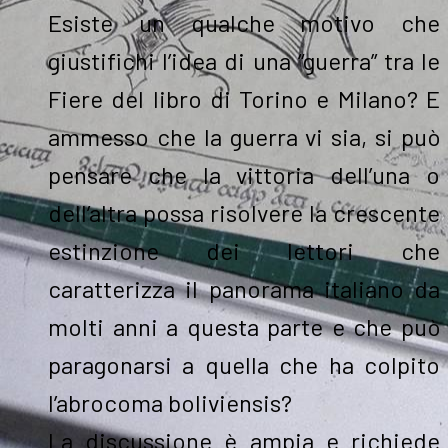
Esiste un qualche motivo che
giustifichi l’idea di una “guerra” tra le
Fiere del libro di Torino e Milano? E
ammesso che la guerra vi sia, si può
pensare che la vittoria dell’una o
dell’altra possa risolvere la crescente
estinzione dei lettori che
caratterizza il panorama italiano da
molti anni a questa parte e che può
paragonarsi a quella che ha colpito
l’abrocoma boliviensis?
La discussione è ampia e richiede