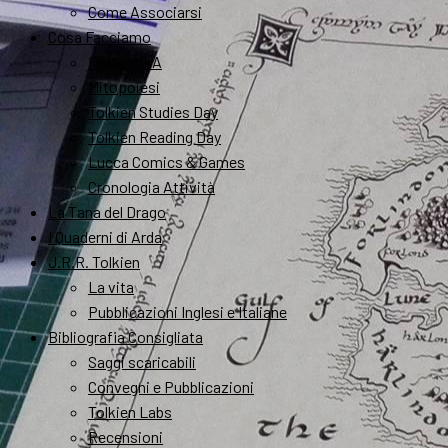
Come Associarsi
Cosa Facciamo
FantastikA
Mitopoiesi
Tolkien Studies Day
Tolkien Reading Day
Lucca Comics & Games
Cronologia Attività
La Tana del Drago
I Quaderni di Arda
J.R.R. Tolkien
La vita
Pubblicazioni Inglesi e Italiane
Bibliografia Consigliata
Saggi scaricabili
Convegni e Pubblicazioni
Tolkien Labs
Recensioni