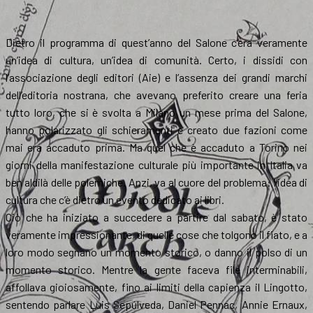
Dietro il programma di quest’anno del Salone c’era veramente
un’idea di cultura, un’idea di comunità. Certo, i dissidi con
l’associazione degli editori (Aie) e l’assenza dei grandi marchi
dell’editoria nostrana, che avevano preferito creare una feria
tutto loro, che si è svolta a Milano un mese prima del Salone,
hanno polarizzato gli schieramenti e creato due fazioni come
mai era accaduto prima. Ma quel che è accaduto a Torino nei
giorni della manifestazione culturale più importante in Italia va
ben aldilà delle polemiche. Anzi, va al cuore del problema: l’idea di
cultura che c’è dietro un evento dedicato ai libri.
Ciò che ha iniziato a succedere a partire dal sabato, è stato
veramente impressionante, di quelle cose che tolgono il fiato, e a
loro modo segnano un momento storico, o danno il polso di un
momento storico. Mentre la gente faceva file interminabili,
affollava gioiosamente, fino ai limiti della capienza il Lingotto,
sentendo parlare Luis Sepúlveda, Daniel Pennac, Annie Ernaux,