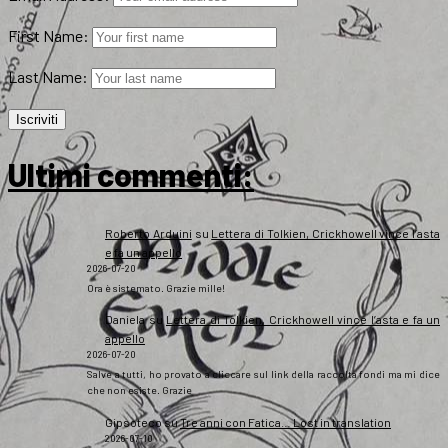
First Name:
Last Name:
Ultimi commenti:
Roberto Arduini
su
Lettera di Tolkien, Crickhowell vince l’asta
e fa un appello
2026-07-20
Ora è sistemato. Grazie mille!
Daniela
su
Lettera di Tolkien, Crickhowell vince l’asta e fa un
appello
2026-07-20
Salve a tutti, ho provato a cliccare sul link della raccolta fondi ma mi dice
che non esiste. Grazie
Gipsoteco
su
Tre anni con Fatica… Lost in translation
2026-07-10