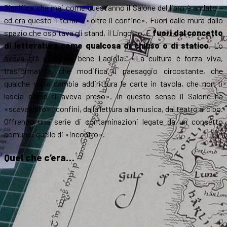
Significa che mai come quest’anno il Salone del libro è andato –
ed era questo il tema – «oltre il confine». Fuori dalle mura dallo
spazio che ospitava gli stand, il Lingotto. E
fuori dal concetto
di letteratura come qualcosa di chiuso o di statico
. Lo
aveva già spiegato bene Lagioia: «La cultura è forza viva,
trasformativa, che modifica il paesaggio circostante, che
qualche volta cambia addirittura le carte in tavola, che non ti
lascia come ti aveva preso». In questo senso il Salone ha
«scavalcato» i confini, dalla lettura alla musica, dal teatro al cibo.
Offrendo una serie di contaminazioni legate da un concetto
comune: quello di «incontro».
Quel che c’era…