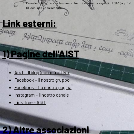
Passatemi la battuta: e lasciamo che chi si lamenta aspetti il 2043 (o giù di
lì), così una volta scaduti…
Link esterni
:
1) Pagine dell'AIST
ArsT – Il blog (non più attivo)
Facebook – Il nostro gruppo
Facebook – La nostra pagina
Instagram – Il nostro canale
Link Tree – AIST
2) Altre associazioni