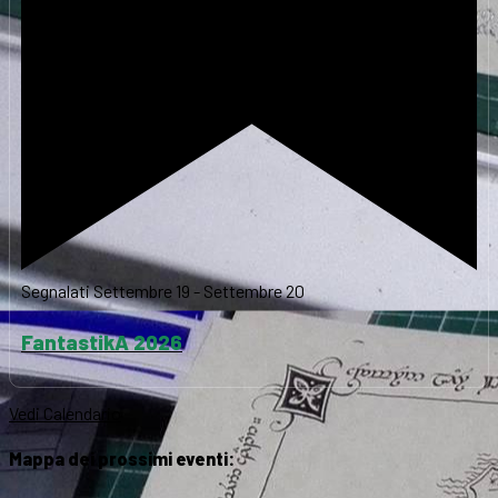
Segnalati
Settembre 19
-
Settembre 20
FantastikA 2026
Vedi Calendario
Mappa dei prossimi eventi: