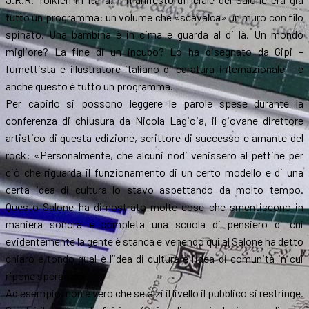
tutto un programma: un volume che «scavalca» un muro con filo
spinato. Una bambina è in cima e guarda al di là. Un mondo
migliore? La fine di un incubo? Lo ha disegnato da Gipi –
fumettista e illustratore italiano di caratura internazionale – e
anche questo è tutto un programma.
Per capirlo si possono leggere le parole spese durante la
conferenza di chiusura da Nicola Lagioia, il giovane direttore
artistico di questa edizione, scrittore di successo e amante del
rock: «Personalmente, che alcuni nodi venissero al pettine per
ciò che riguarda il funzionamento di un certo modello e di una
certa idea di cultura lo stavo aspettando da molto tempo.
Questo Salone ha dimostrato molte cose che smentiscono in
maniera sonora e completa una scuola di pensiero di cui
evidentemente la gente è stanca e venendo qui al Salone ha detto
chiaro e tondo qual è l’idea di cultura e l’idea di comunità in cui
ripone speranze».
Ad esempio, non è vero che se alzi il livello il pubblico si restringe.