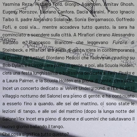
Yasmina Reza, Richard Ford, Giorgio Agamben, Amitav Ghosh,
Eugeny Morozov, Luciano Canfora, Dacia Maraini, Paco Ignacio
Taibo II, padre Alejandro Solalinde, Sonia Bergamasco, Goffredo
Fofi, e così via… mentre accadeva tutto questo, la sera ha
cominciato a scendere sulla città. A Mirafiori c’erano Alessandro
Baricco e Francesco Bianconi che leggevano
Furore
di
Steinbeck, e Mirafiori era piena di gente, c’era in contemporanea
al Circolo dei Lettori Giordano Meacci che faceva un
reading
su
Bob Dylan, e il Circolo era pieno di gente, e poi, alla Scuola Holden,
c’era una festa lunghissima e bellissima dedicata a
Twin Peaks
e
a Laura Palmer, e la Scuola Holden era piena di gente, c’era all’Ex
Incet un concerto dedicato ai Velvet Underground, e l’Ex Incet (il
villaggio notturno del Salone) era pieno di gente, e ha continuato
a esserlo fino a quando, alle sei del mattino, ci sono state le
lezioni di tango, e alle sei del mattino (dopo la lunga notte del
Salone) l’ex Incet era pieno di donne e di uomini che salutavano il
nuovo giorno ballando il tango.
Che cosa significa tutto questo?