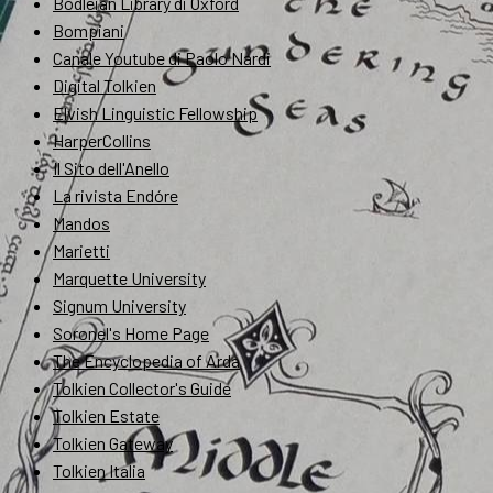
Bodleian Library di Oxford
Bompiani
Canale Youtube di Paolo Nardi
Digital Tolkien
Elvish Linguistic Fellowship
HarperCollins
Il Sito dell'Anello
La rivista Endóre
Mandos
Marietti
Marquette University
Signum University
Soronel's Home Page
The Encyclopedia of Arda
Tolkien Collector's Guide
Tolkien Estate
Tolkien Gateway
Tolkien Italia