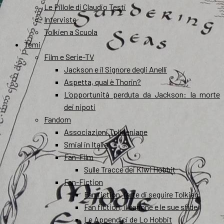
Le Pillole di Claudio Testi
Interviste
Tolkien a Scuola
Temi
Film e Serie-TV
Jackson e il Signore degli Anelli
Aspetta, qual è Thorin?
L’opportunità perduta da Jackson: la morte
dei nipoti
Fandom
Associazioni Tolkieniane
Smial in Italia
Fan-Film
Sulle Tracce dei Kiwi Hobbit
Fan-Fiction
Fan fiction, l’arte di seguire Tolkien
Fan fiction, il canone e le sue sfide
Le Appendici de Lo Hobbit