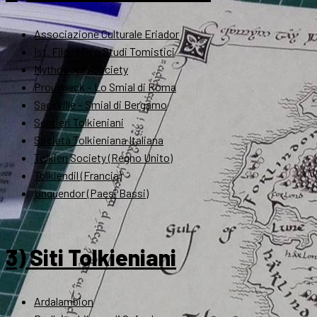
Associazione Culturale Eriador
Ist. Filosofico Studi Tomistici
Mythopoeic Society
Proudneck – Lo Smial di Roma
Sackville – Smial di Bergamo
Sentieri Tolkieniani
Società Tolkieniana Italiana
Tolkien Society (Regno Unito)
Tolkiendil (Francia)
Unquendor (Paesi Bassi)
3) Siti Tolkieniani
Ardalambion