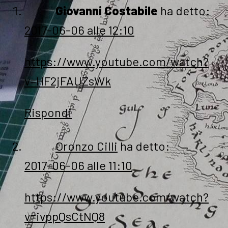
Giovanni Costabile
ha detto:
2017-06-06 alle 12:10
https://www.youtube.com/watch?
v=HF2jFAUZsWk
Rispondi
Oronzo Cilli
ha detto:
2017-06-06 alle 11:10
https://www.youtube.com/watch?
v=ivppQsCtNQ8