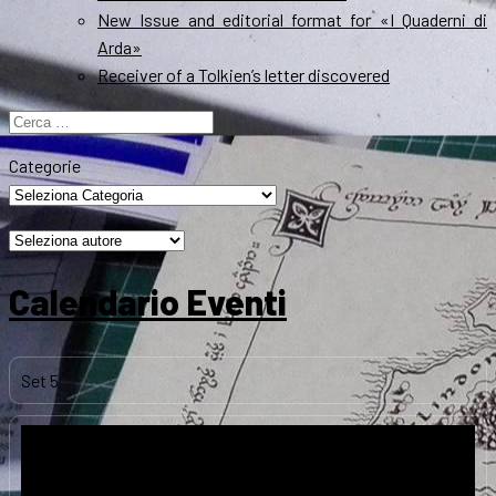
New Issue and editorial format for «I Quaderni di
Arda»
Receiver of a Tolkien’s letter discovered
Ricerca
per:
Categorie
Calendario Eventi
Set
5