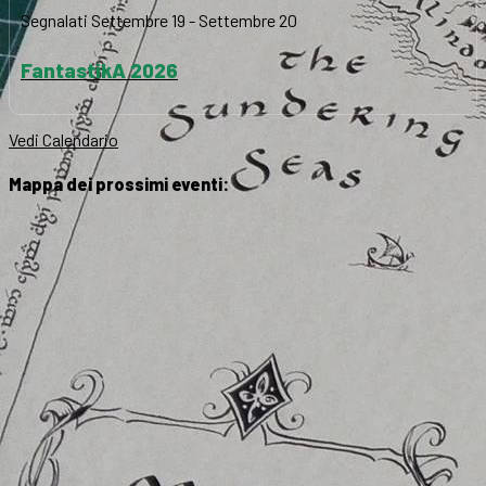
Segnalati
Settembre 19
-
Settembre 20
FantastikA 2026
Vedi Calendario
Mappa dei prossimi eventi: