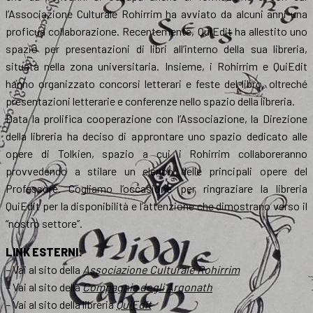
l’Associazione Culturale Rohirrim ha avviato da alcuni anni una
proficua collaborazione. Recentemente, QuiEdit ha allestito uno
spazio per presentazioni di libri all’interno della sua libreria,
situata nella zona universitaria. Insieme, i Rohirrim e QuiEdit
hanno organizzato concorsi letterari e feste del libro, oltreché
presentazioni letterarie e conferenze nello spazio della libreria.
Data la prolifica cooperazione con l’Associazione, la Direzione
della libreria ha deciso di approntare uno spazio dedicato alle
opere di Tolkien, spazio a cui i Rohirrim collaboreranno
provvedendo a stilare un elenco delle principali opere del
Professore. Cogliamo l’occasione per ringraziare la libreria
QuiEdit per la disponibilità e l’attenzione che dimostrano verso il
“nostro settore”.
LINK ESTERNI:
– Vai al sito della
Associazione Culturale Rohirrim
– Vai al sito della
Compagnia degli Argonath
– Vai al sito della libreria
QuiEdit