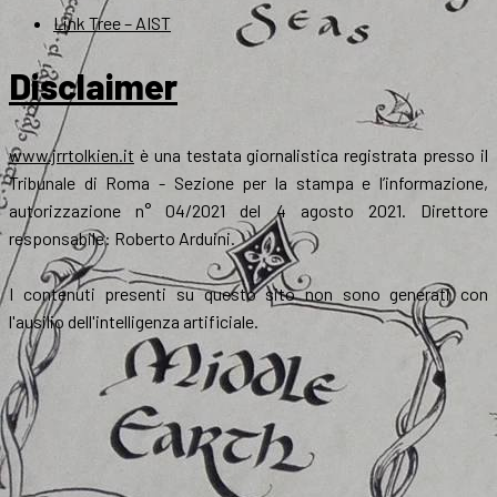
Link Tree – AIST
Disclaimer
www.jrrtolkien.it
è una testata giornalistica registrata presso il
Tribunale di Roma - Sezione per la stampa e l’informazione,
autorizzazione n° 04/2021 del 4 agosto 2021. Direttore
responsabile: Roberto Arduini.
I contenuti presenti su questo sito non sono generati con
l'ausilio dell'intelligenza artificiale.