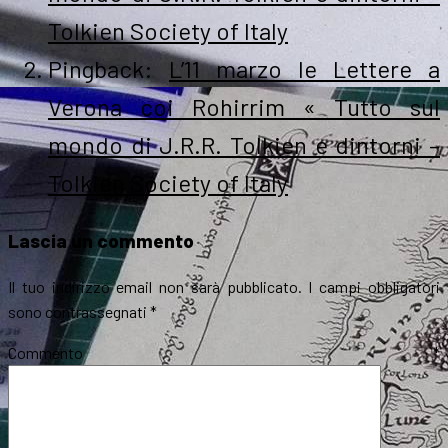
Tolkien Society of Italy
Pingback:
L’11 marzo le Lettere a
Verona coi Rohirrim « Tutto sul
mondo di J.R.R. Tolkien e dintorni –
Tolkien Society of Italy
Lascia un commento
Il tuo indirizzo email non sarà pubblicato.
I campi obbligatori
sono contrassegnati
*
Commento
*