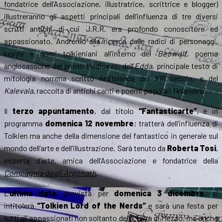
fondatrice dell’Associazione, illustratrice, scrittrice e blogger)
illustreranno gli aspetti principali dell’influenza di tre diversi
scritti antichi di cui J.R.R. era profondo conoscitore ed
appassionato. Andremo alla ricerca delle radici di personaggi,
luoghi e nomi tolkieniani all’interno del
Beowulf
, poema
anglosassone del primo Medioevo, dell’
Edda
, principale testo di
mitologia norrena scritto nell’Islanda del XIII secolo, e del
Kalevala
, raccolta di antichi canti e poemi popolari finlandesi.
Il
terzo appuntamento
, dal titolo
“Fantasticarte”
, è in
programma
domenica 12 novembre
; tratterà dell’influenza di
Tolkien ma anche della dimensione del fantastico in generale sul
mondo dell’arte e dell’illustrazione. Sarà tenuto da
Roberta Tosi
,
esperta d’arte, amica dell’Associazione e fondatrice della
Compagnia degli Argonath
.
L’
ultima data
, prevista per
domenica 3 dicembre
, si
intitolerà
“Tolkien Lord of the Nerds”
e sarà una festa per
tutti gli appassionati non soltanto della Terra di Mezzo, ma anche