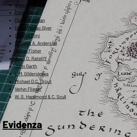
Anne Petty
Corey Olsen
David Bratman
Diana Pavlac Glyer
Dimitra Fimi
Douglas A. Anderson
Jason Fisher
John D. Rateliff
John Garth
L.M. Gildersleeve
Michael D.C. Drout
Verlyn Flieger
W. G. Hammond & C. Scull
Evidenza