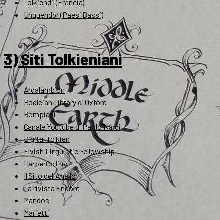
Tolkiendil (Francia)
Unquendor (Paesi Bassi)
3) Siti Tolkieniani
Ardalambion
Bodleian Library di Oxford
Bompiani
Canale Youtube di Paolo Nardi
Digital Tolkien
Elvish Linguistic Fellowship
HarperCollins
Il Sito dell'Anello
La rivista Endóre
Mandos
Marietti