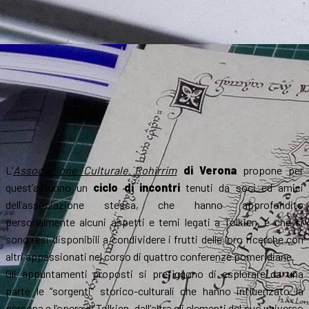
L’
Associazione Culturale Rohirrim
di Verona
propone per
quest’autunno un
ciclo di incontri
tenuti da soci ed amici
dell’associazione stessa, che hanno approfondito
personalmente alcuni aspetti e temi legati a Tolkien, e che si
sono resi disponibili a condividere i frutti delle loro ricerche con
altri appassionati nel corso di quattro conferenze pomeridiane.
Gli appuntamenti proposti si prefiggono di esplorare da una
parte le “sorgenti” storico-culturali che hanno influenzato la
persona e l’opera di Tolkien, dall’altra gli elementi del suo universo