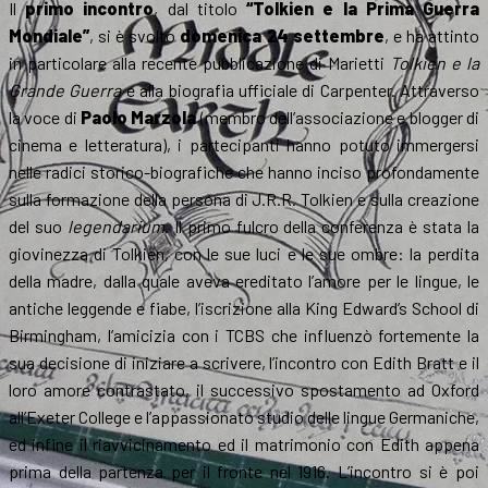
Il
primo incontro
, dal titolo
“Tolkien e la Prima Guerra
Mondiale”
, si è svolto
domenica 24 settembre
, e ha attinto
in particolare alla recente pubblicazione di Marietti
Tolkien e la
Grande Guerra
e alla biografia ufficiale di Carpenter. Attraverso
la voce di
Paolo Marzola
(membro dell’associazione e blogger di
cinema e letteratura), i partecipanti hanno potuto immergersi
nelle radici storico-biografiche che hanno inciso profondamente
sulla formazione della persona di J.R.R. Tolkien e sulla creazione
del suo
legendarium
. Il primo fulcro della conferenza è stata la
giovinezza di Tolkien, con le sue luci e le sue ombre: la perdita
della madre, dalla quale aveva ereditato l’amore per le lingue, le
antiche leggende e fiabe, l’iscrizione alla King Edward’s School di
Birmingham, l’amicizia con i TCBS che influenzò fortemente la
sua decisione di iniziare a scrivere, l’incontro con Edith Bratt e il
loro amore contrastato, il successivo spostamento ad Oxford
all’Exeter College e l’appassionato studio delle lingue Germaniche,
ed infine il riavvicinamento ed il matrimonio con Edith appena
prima della partenza per il fronte nel 1916. L’incontro si è poi