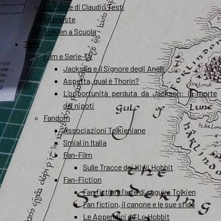
Le Pillole di Claudio Testi
Interviste
Tolkien a Scuola
Temi
Film e Serie-TV
Jackson e il Signore degli Anelli
Aspetta, qual è Thorin?
L’opportunità perduta da Jackson: la morte
dei nipoti
Fandom
Associazioni Tolkieniane
Smial in Italia
Fan-Film
Sulle Tracce dei Kiwi Hobbit
Fan-Fiction
Fan fiction, l’arte di seguire Tolkien
Fan fiction, il canone e le sue sfide
Le Appendici de Lo Hobbit