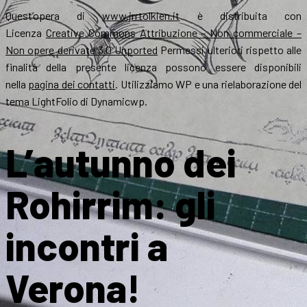
Quest’opera di
www.jrrtolkien.it
è distribuita con
Licenza
Creative Commons Attribuzione – Non commerciale –
Non opere derivate 3.0 Unported
Permessi ulteriori rispetto alle
finalità della presente licenza possono essere disponibili
nella
pagina dei contatti
. Utilizziamo WP e una rielaborazione del
tema LightFolio di Dynamicwp.
L’autunno dei
Rohirrim: gli
incontri a
Verona!