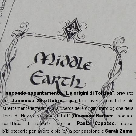
Il
secondo appuntamento, “Le origini di Tolkien”
, previsto
per
domenica 29 ottobre
, riguarderà invece tematiche più
strettamente letterarie, alla ricerca delle origini mitologiche della
Terra di Mezzo: tre voci infatti (
Giovanna Barbieri
, socia e
scrittrice di romanzi storici;
Paola Capasso
, socia,
bibliotecaria per lavoro e bibliofila per passione e
Sarah Zama
,