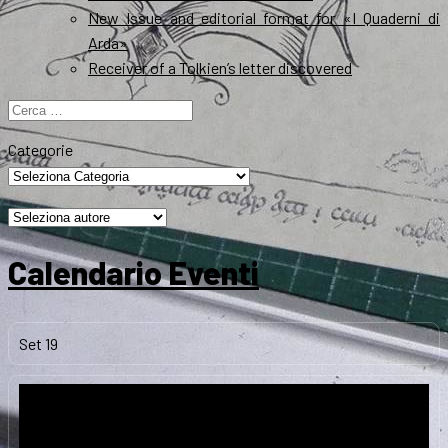
New Issue and editorial format for «I Quaderni di
Arda»
Receiver of a Tolkien’s letter discovered
Ricerca
per:
Categorie
Calendario Eventi
Set
19