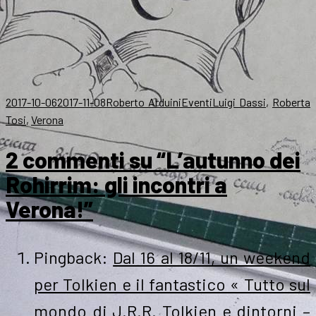
.
Scritto
Autore
Categorie
Tag
2017-10-06
2017-11-08
Roberto Arduini
Eventi
Luigi Dassi
,
Roberta
il
Tosi
,
Verona
2 commenti su “L’autunno dei
Rohirrim: gli incontri a
Verona!”
Pingback:
Dal 16 al 18/11, un weekend
per Tolkien e il fantastico « Tutto sul
mondo di J.R.R. Tolkien e dintorni –