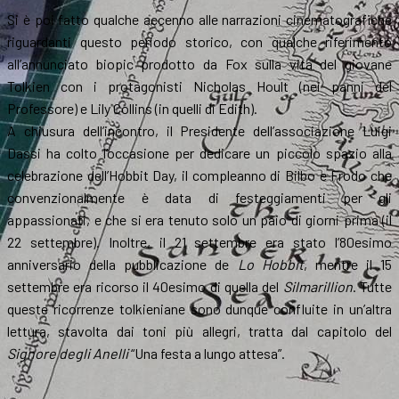
Si è poi fatto qualche accenno alle narrazioni cinematografiche
riguardanti questo periodo storico, con qualche riferimento
all’annunciato biopic prodotto da Fox sulla vita del giovane
Tolkien con i protagonisti Nicholas Hoult (nei panni del
Professore) e Lily Collins (in quelli di Edith).
A chiusura dell’incontro, il Presidente dell’associazione Luigi
Dassi ha colto l’occasione per dedicare un piccolo spazio alla
celebrazione dell’Hobbit Day, il compleanno di Bilbo e Frodo che
convenzionalmente è data di festeggiamenti per gli
appassionati, e che si era tenuto solo un paio di giorni prima (il
22 settembre). Inoltre, il 21 settembre era stato l’80esimo
anniversario della pubblicazione de
Lo Hobbit
, mentre il 15
settembre era ricorso il 40esimo di quella del
Silmarillion
. Tutte
queste ricorrenze tolkieniane sono dunque confluite in un’altra
lettura, stavolta dai toni più allegri, tratta dal capitolo del
Signore degli Anelli
“Una festa a lungo attesa”.