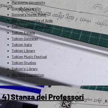
Marquette University
Signum University
Soronel's Home Page
The Encyclopedia of Arda
Tolkien Collector's Guide
Tolkien Estate
Tolkien Gateway
Tolkien Italia
Tolkien Library
Tolkien Music Festival
Tolkien Studies
Tolkien's Library
Wu Ming Foundation
4) Stanza dei Professori