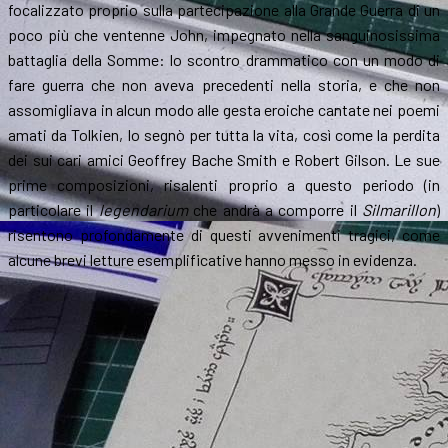
focalizzato proprio sulla partecipazione alla Grande Guerra di un
poco più che ventenne John, impegnato nella sanguinosissima
battaglia della Somme: lo scontro drammatico con un modo di
fare guerra che non aveva precedenti nella storia, e che non
assomigliava in alcun modo alle gesta eroiche cantate nei poemi
amati da Tolkien, lo segnò per tutta la vita, così come la perdita
dei sui cari amici Geoffrey Bache Smith e Robert Gilson. Le sue
prime composizioni, risalenti proprio a questo periodo (in
particolare il
legendarium
che andrà a comporre il
Silmarillon
)
risentono profondamente di questi avvenimenti tragici, come
alcune brevi letture esemplificative hanno messo in evidenza.