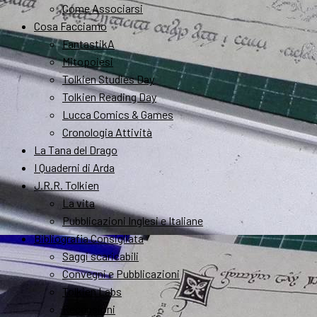
Come Associarsi
Cosa Facciamo
FantastikA
Mitopoiesi
Tolkien Studies Day
Tolkien Reading Day
Lucca Comics & Games
Cronologia Attività
La Tana del Drago
I Quaderni di Arda
J.R.R. Tolkien
La vita
Pubblicazioni Inglesi e Italiane
Bibliografia Consigliata
Saggi scaricabili
Convegni e Pubblicazioni
Tolkien Labs
Recensioni