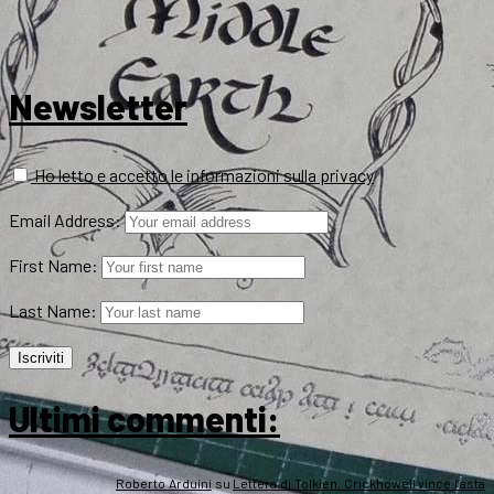
Newsletter
Ho letto e accetto le informazioni sulla privacy
Email Address:
First Name:
Last Name:
Ultimi commenti:
Roberto Arduini
su
Lettera di Tolkien, Crickhowell vince l’asta