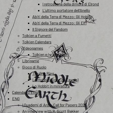
I retroscena della dimora di Elrond
L’ultimo portatore dell’Anello
Abiti della Terra di Mezzo: Gli Hobbit
Abiti della Terra di Mezzo: Gli Elfi
Il Signore del Fandom
Tolkien a Fumetti
Tolkien Calendars
Videogames
Tolkien e i videogiochi
Librigame
Gioco di Ruolo
The One Ring
Lo Hobbit (Gioco da Tavola)
Lo Hobbit in miniatura
Calendario Eventi
ENG
I Quaderni di Arda: Call for Papers 2026
An interview with R. Scott Bakker