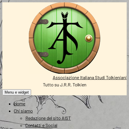
Vai
al
contenuto
Associazione Italiana Studi Tolkieniani
Tutto su J.R.R. Tolkien
Menu e widget
Home
Chi siamo
Redazione del sito AIST
Contatti e Social