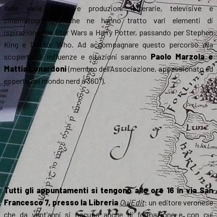
delle varie saghe e produzioni letterarie, televisive e
cinematografiche che ne hanno tratto vari elementi di
ispirazione: da Star Wars a Harry Potter, passando per Stephen
King e Doctor Who. Ad accompagnare questo percorso alla
scoperta di influenze e citazioni saranno
Paolo Marzola e
Mattia Lonardoni
(membro dell’Associazione, appassionato ed
esperto del mondo nerd a 360°).
Tutti gli appuntamenti si tengono alle ore 16 in via San
Francesco 7, presso la Libreria
QuiEdit
: un editore veronese
che da vent’anni si occupa anche di formazione e con cui