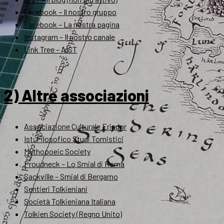
Facebook – Il nostro gruppo
Facebook – La nostra pagina
Instagram – Il nostro canale
Link Tree – AIST
2) Altre associazioni
Associazione Culturale Eriador
Ist. Filosofico Studi Tomistici
Mythopoeic Society
Proudneck – Lo Smial di Roma
Sackville – Smial di Bergamo
Sentieri Tolkieniani
Società Tolkieniana Italiana
Tolkien Society (Regno Unito)