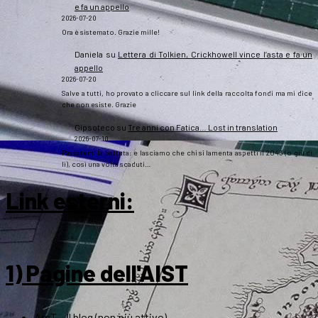
e fa un appello
2026-07-20
Ora è sistemato. Grazie mille!
Daniela
su
Lettera di Tolkien, Crickhowell vince l’asta e fa un
appello
2026-07-20
Salve a tutti, ho provato a cliccare sul link della raccolta fondi ma mi dice
che non esiste. Grazie
Gipsoteco
su
Tre anni con Fatica… Lost in translation
2026-07-10
Passatemi la battuta: e lasciamo che chi si lamenta aspetti il 2043 (o giù di
lì), così una volta scaduti…
Link esterni
:
1) Pagine dell'AIST
ArsT – Il blog (non più attivo)