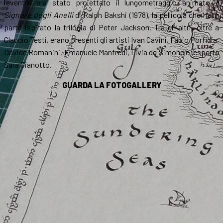
l’evento, era stato proiettato il lungometraggio animato
Il
Signore degli Anelli
di Ralph Bakshi (1978), la pellicola che ha in
parte ispirato la trilogia di Peter Jackson. Tra gli altri, oltre a
Claudio Testi, erano presenti gli artisti Ivan Cavini, Fabio Porfidia,
Davide Romanini, Emanuele Manfredi, Livia de Simone e l’esperta
Sara Gianotto.
GUARDA LA FOTOGALLERY