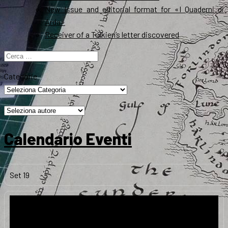
New Issue and editorial format for «I Quaderni di
Arda»
Receiver of a Tolkien’s letter discovered
Ricerca
per:
Categorie
Calendario Eventi
Set
19