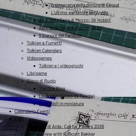
I retroscena della dimora di Elrond
L’ultimo portatore dell’Anello
Abiti della Terra di Mezzo: Gli Hobbit
Abiti della Terra di Mezzo: Gli Elfi
Il Signore del Fandom
Tolkien a Fumetti
Tolkien Calendars
Videogames
Tolkien e i videogiochi
Librigame
Gioco di Ruolo
The One Ring
Lo Hobbit (Gioco da Tavola)
Lo Hobbit in miniatura
Calendario Eventi
ENG
I Quaderni di Arda: Call for Papers 2026
An interview with R. Scott Bakker