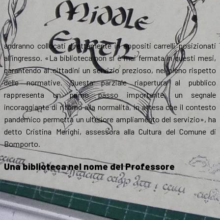
andranno collocati direttamente in appositi carrelli posizionati
all’ingresso. «La biblioteca non si è mai fermata in questi mesi,
garantendo ai cittadini un servizio prezioso, nel pieno rispetto
delle normative. Questa parziale riapertura al pubblico
rappresenta un primo passo importante, un segnale
incoraggiante di ritorno alla normalità, in attesa che il contesto
pandemico permetta un ulteriore ampliamento del servizio», ha
detto Cristina Merighi, assessora alla Cultura del Comune di
Bomporto.
Una biblioteca nel nome del Professore