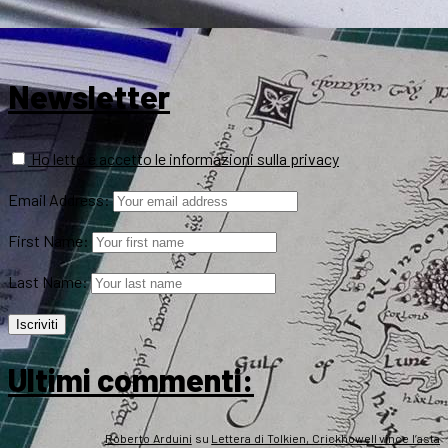
Newsletter
Ho letto e accetto le informazioni sulla privacy
Email Address:
First Name:
Last Name:
Ultimi commenti:
Roberto Arduini
su
Lettera di Tolkien, Crickhowell vince l’asta