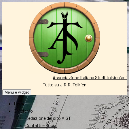
Vai
al
contenuto
Associazione Italiana Studi Tolkieniani
Tutto su J.R.R. Tolkien
Menu e widget
Home
Chi siamo
Redazione del sito AIST
Contatti e Social