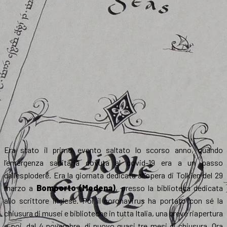
Era stato il primo evento saltato lo scorso anno, quando
l’emergenza sanitaria dovuta al covid-19 era a un passo
dall’esplodere. Era la giornata dedicata all’opera di Tolkien del 29
marzo a
Bomporto (Modena)
, presso la biblioteca dedicata
allo scrittore inglese. Poi il coronavirus ha portato con sé la
chiusura di musei e biblioteche in tutta Italia, una breve riapertura
e poi, dal 4 novembre, di nuovo quasi tre mesi di chiusura. Ora