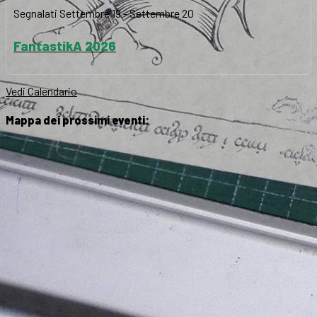
Segnalati
Settembre 19
-
Settembre 20
FantastikA 2026
Vedi Calendario
Mappa dei prossimi eventi: