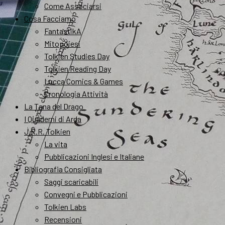
Come Associarsi
Cosa Facciamo
FantastikA
Mitopoiesi
Tolkien Studies Day
Tolkien Reading Day
Lucca Comics & Games
Cronologia Attività
La Tana del Drago
I Quaderni di Arda
J.R.R. Tolkien
La vita
Pubblicazioni Inglesi e Italiane
Bibliografia Consigliata
Saggi scaricabili
Convegni e Pubblicazioni
Tolkien Labs
Recensioni