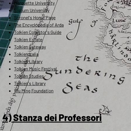
Marquette University
Signum University
Soronel's Home Page
The Encyclopedia of Arda
Tolkien Collector's Guide
Tolkien Estate
Tolkien Gateway
Tolkien Italia
Tolkien Library
Tolkien Music Festival
Tolkien Studies
Tolkien's Library
Wu Ming Foundation
4) Stanza dei Professori