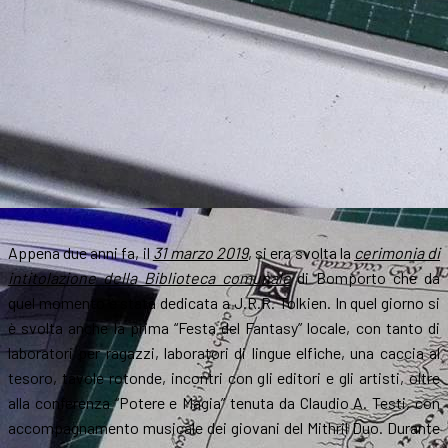
Appena due anni fa, il
31 marzo 2019
, si era svolta la
cerimonia di
intitolazione della Biblioteca comunale
di Bomporto che da
quel momento è stata dedicata a J.R.R. Tolkien. In quel giorno si
è svolta anche la prima “Festa del Fantasy” locale, con tanto di
laboratori per ragazzi, laboratori di lingue elfiche, una caccia al
tesoro, tavole rotonde, incontri con gli editori e gli artisti, oltre
alla conferenza “Potere e Magia” tenuta da Claudio A. Testi, con
accompagnamento musicale dei giovani del Mithril Duo. Durante