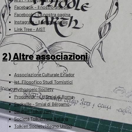
Facebook – Il nostro gruppo
Facebook – La nostra pagina
Instagram – Il nostro canale
Link Tree – AIST
2) Altre associazioni
Associazione Culturale Eriador
Ist. Filosofico Studi Tomistici
Mythopoeic Society
Proudneck – Lo Smial di Roma
Sackville – Smial di Bergamo
Sentieri Tolkieniani
Società Tolkieniana Italiana
Tolkien Society (Regno Unito)