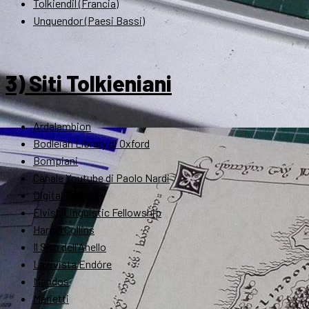
Tolkiendil (Francia)
Unquendor (Paesi Bassi)
3) Siti Tolkieniani
Ardalambion
Bodleian Library di Oxford
Bompiani
Canale Youtube di Paolo Nardi
Digital Tolkien
Elvish Linguistic Fellowship
HarperCollins
Il Sito dell'Anello
La rivista Endóre
Mandos
Marietti