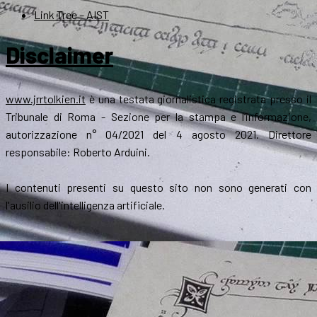
Link Tree – AIST
Disclaimer
www.jrrtolkien.it
è una testata giornalistica registrata presso il
Tribunale di Roma - Sezione per la stampa e l’informazione,
autorizzazione n° 04/2021 del 4 agosto 2021. Direttore
responsabile: Roberto Arduini.
I contenuti presenti su questo sito non sono generati con
l'ausilio dell'intelligenza artificiale.