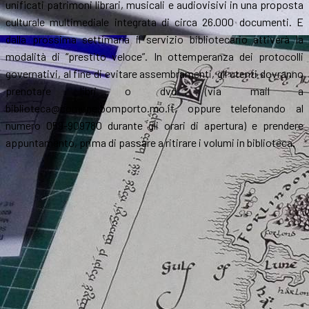
unificati patrimoni librari, musicali e audiovisivi in una proposta
culturale multimediale integrata di circa 26.000 documenti. E
dalla prossima settimana il servizio bibliotecario attiverà la
modalità di “prestito veloce”. In ottemperanza dei protocolli
governativi, al fine di evitare assembramenti, gli utenti dovranno
prenotare libri o dvd (via mail a
biblioteca@comune.bomporto.mo.it, oppure telefonando al
numero 059-909780 durante gli orari di apertura) e prendere
appuntamento, prima di passare a ritirare i volumi in biblioteca.