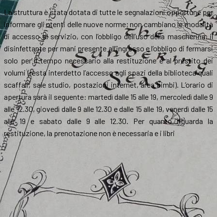
La struttura è stata dotata di tutte le segnalazioni opportune per
informare gli utenti delle nuove norme; non cambiano le modalità
di accesso al servizio, con l’obbligo dell’uso della mascherina, il
disinfettante per mani presente all’ingresso e l’obbligo di fermarsi
solo per il tempo necessario alla restituzione e al prestito dei
volumi (resta interdetto l’accesso agli spazi della biblioteca quali
scaffali, sale studio, postazioni internet, area bimbi). L’orario di
apertura sarà il seguente: martedì dalle 15 alle 19, mercoledì dalle 9
alle 12.30, giovedì dalle 9 alle 12.30 e dalle 15 alle 19, venerdì dalle 15
alle 19 e sabato dalle 9 alle 12.30. Per quanto riguarda la
restituzione, la prenotazione non è necessaria e i libri