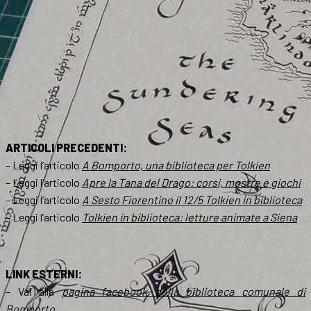
ARTICOLI PRECEDENTI:
– Leggi l’articolo
A Bomporto, una biblioteca per Tolkien
– Leggi l’articolo
Apre la Tana del Drago: corsi, mostre e giochi
– Leggi l’articolo
A Sesto Fiorentino il 12/5 Tolkien in biblioteca
– Leggi l’articolo
Tolkien in biblioteca: letture animate a Siena
LINK ESTERNI:
– Vai alla
pagina facebook della biblioteca comunale di
Bomporto