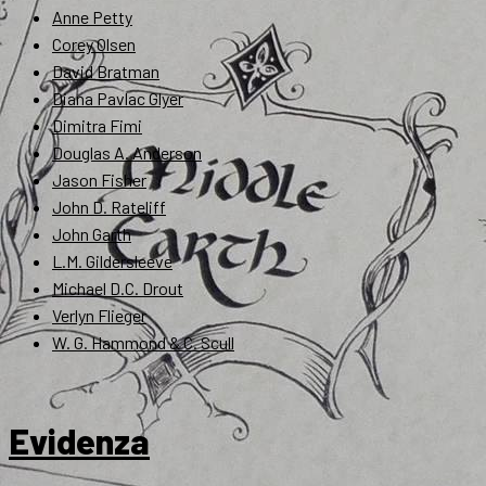
Anne Petty
Corey Olsen
David Bratman
Diana Pavlac Glyer
Dimitra Fimi
Douglas A. Anderson
Jason Fisher
John D. Rateliff
John Garth
L.M. Gildersleeve
Michael D.C. Drout
Verlyn Flieger
W. G. Hammond & C. Scull
Evidenza