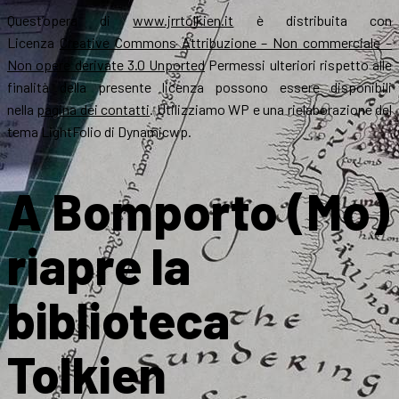
Quest’opera di
www.jrrtolkien.it
è distribuita con
Licenza
Creative Commons Attribuzione – Non commerciale –
Non opere derivate 3.0 Unported
Permessi ulteriori rispetto alle
finalità della presente licenza possono essere disponibili
nella
pagina dei contatti
. Utilizziamo WP e una rielaborazione del
tema LightFolio di Dynamicwp.
A Bomporto (Mo)
riapre la
biblioteca
Tolkien