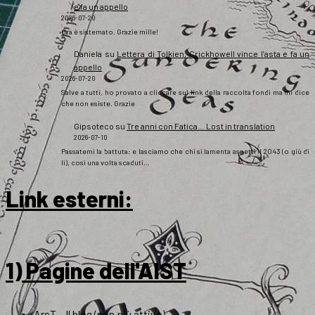
e fa un appello
2026-07-20
Ora è sistemato. Grazie mille!
Daniela
su
Lettera di Tolkien, Crickhowell vince l’asta e fa un
appello
2026-07-20
Salve a tutti, ho provato a cliccare sul link della raccolta fondi ma mi dice
che non esiste. Grazie
Gipsoteco
su
Tre anni con Fatica… Lost in translation
2026-07-10
Passatemi la battuta: e lasciamo che chi si lamenta aspetti il 2043 (o giù di
lì), così una volta scaduti…
Link esterni
:
1) Pagine dell'AIST
ArsT – Il blog (non più attivo)