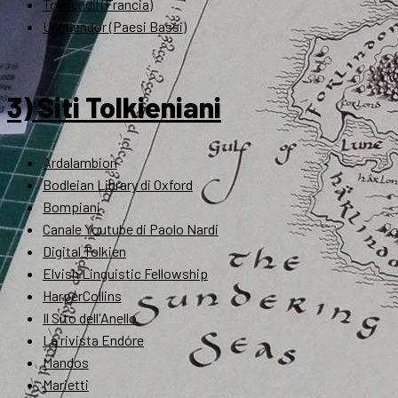
Tolkiendil (Francia)
Unquendor (Paesi Bassi)
3) Siti Tolkieniani
Ardalambion
Bodleian Library di Oxford
Bompiani
Canale Youtube di Paolo Nardi
Digital Tolkien
Elvish Linguistic Fellowship
HarperCollins
Il Sito dell'Anello
La rivista Endóre
Mandos
Marietti