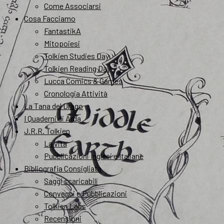
Come Associarsi
Cosa Facciamo
FantastikA
Mitopoiesi
Tolkien Studies Day
Tolkien Reading Day
Lucca Comics & Games
Cronologia Attività
La Tana del Drago
I Quaderni di Arda
J.R.R. Tolkien
La vita
Pubblicazioni Inglesi e Italiane
Bibliografia Consigliata
Saggi scaricabili
Convegni e Pubblicazioni
Tolkien Labs
Recensioni