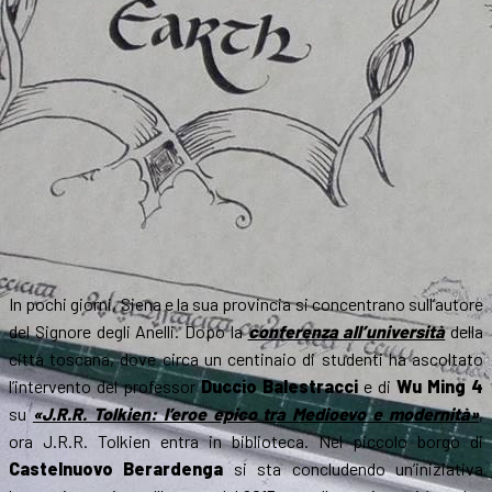
In pochi giorni, Siena e la sua provincia si concentrano sull’autore
del Signore degli Anelli. Dopo la
conferenza all’università
della
città toscana, dove circa un centinaio di studenti ha ascoltato
l’intervento del professor
Duccio Balestracci
e di
Wu Ming 4
su
«J.R.R. Tolkien: l’eroe epico tra Medioevo e modernità»
,
ora J.R.R. Tolkien entra in biblioteca. Nel piccolo borgo di
Castelnuovo Berardenga
si sta concludendo un’iniziativa