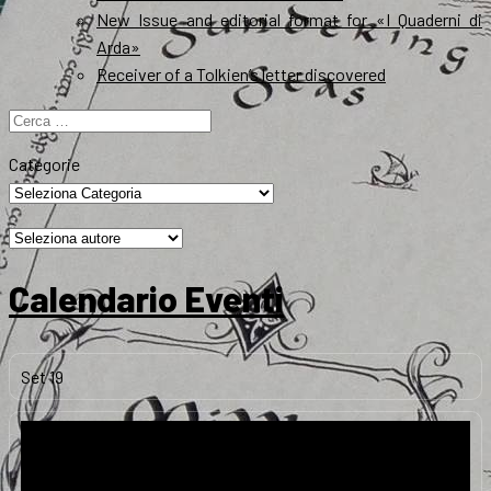
New Issue and editorial format for «I Quaderni di
Arda»
Receiver of a Tolkien’s letter discovered
Ricerca
per:
Categorie
Calendario Eventi
Set
19