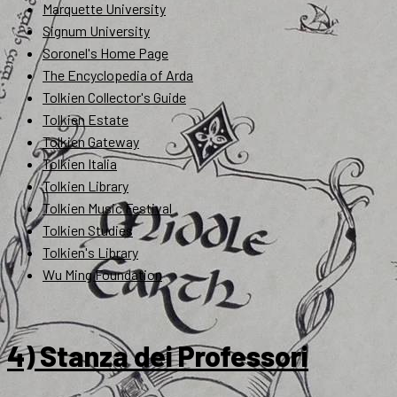
Marquette University
Signum University
Soronel's Home Page
The Encyclopedia of Arda
Tolkien Collector's Guide
Tolkien Estate
Tolkien Gateway
Tolkien Italia
Tolkien Library
Tolkien Music Festival
Tolkien Studies
Tolkien's Library
Wu Ming Foundation
4) Stanza dei Professori