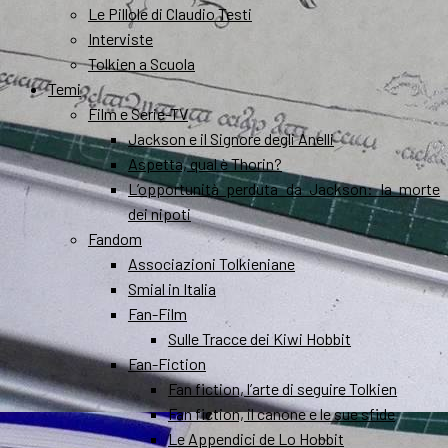
Le Pillole di Claudio Testi
Interviste
Tolkien a Scuola
Temi
Film e Serie-TV
Jackson e il Signore degli Anelli
Aspetta, qual è Thorin?
L’opportunità perduta da Jackson: la morte
dei nipoti
Fandom
Associazioni Tolkieniane
Smial in Italia
Fan-Film
Sulle Tracce dei Kiwi Hobbit
Fan-Fiction
Fan fiction, l’arte di seguire Tolkien
Fan fiction, il canone e le sue sfide
Le Appendici de Lo Hobbit