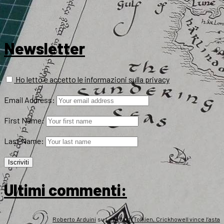
Newsletter
Ho letto e accetto le informazioni sulla privacy
Email Address:
First Name:
Last Name:
Ultimi commenti:
Roberto Arduini
su
Lettera di Tolkien, Crickhowell vince l’asta