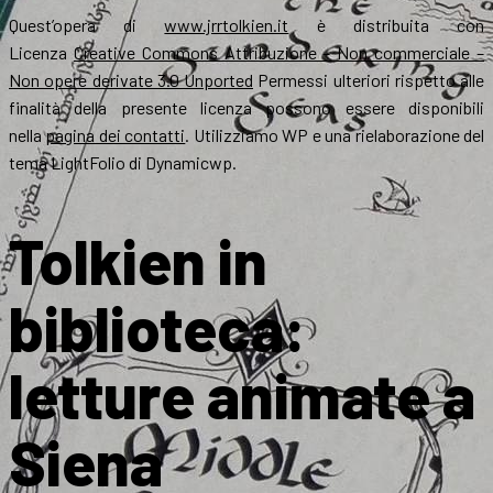
Quest’opera di
www.jrrtolkien.it
è distribuita con
Licenza
Creative Commons Attribuzione – Non commerciale –
Non opere derivate 3.0 Unported
Permessi ulteriori rispetto alle
finalità della presente licenza possono essere disponibili
nella
pagina dei contatti
. Utilizziamo WP e una rielaborazione del
tema LightFolio di Dynamicwp.
Tolkien in
biblioteca:
letture animate a
Siena