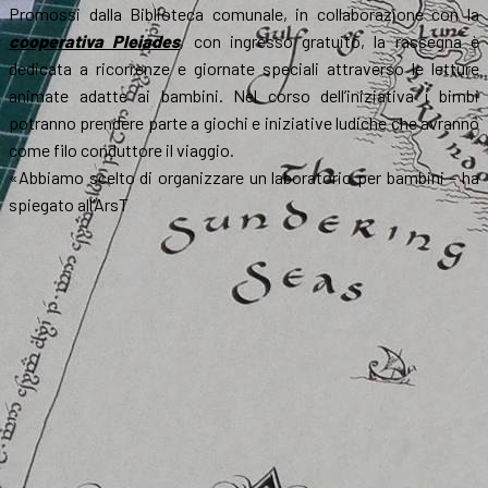
Promossi dalla Biblioteca comunale, in collaborazione con la
cooperativa Pleiades
, con ingresso gratuito, la rassegna è
dedicata a ricorrenze e giornate speciali attraverso le letture
animate adatte ai bambini. Nel corso dell’iniziativa i bimbi
potranno prendere parte a giochi e iniziative ludiche che avranno
come filo conduttore il viaggio.
«Abbiamo scelto di organizzare un laboratorio per bambini – ha
spiegato all’ArsT