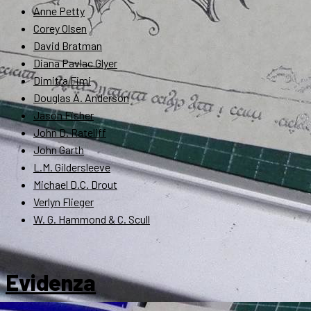
Anne Petty
Corey Olsen
David Bratman
Diana Pavlac Glyer
Dimitra Fimi
Douglas A. Anderson
Jason Fisher
John D. Rateliff
John Garth
L.M. Gildersleeve
Michael D.C. Drout
Verlyn Flieger
W. G. Hammond & C. Scull
Evidenza