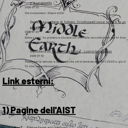
e fa un appello
2026-07-20
Ora è sistemato. Grazie mille!
Daniela
su
Lettera di Tolkien, Crickhowell vince l’asta e fa un
appello
2026-07-20
Salve a tutti, ho provato a cliccare sul link della raccolta fondi ma mi dice
che non esiste. Grazie
Gipsoteco
su
Tre anni con Fatica… Lost in translation
2026-07-10
Passatemi la battuta: e lasciamo che chi si lamenta aspetti il 2043 (o giù di
lì), così una volta scaduti…
Link esterni
:
1) Pagine dell'AIST
ArsT – Il blog (non più attivo)