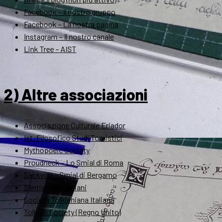
Facebook – Il nostro gruppo
Facebook – La nostra pagina
Instagram – Il nostro canale
Link Tree – AIST
2) Altre associazioni
Associazione Culturale Eriador
Ist. Filosofico Studi Tomistici
Mythopoeic Society
Proudneck – Lo Smial di Roma
Sackville – Smial di Bergamo
Sentieri Tolkieniani
Società Tolkieniana Italiana
Tolkien Society (Regno Unito)