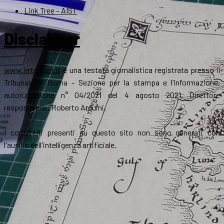
Link Tree – AIST
Disclaimer
www.jrrtolkien.it
è una testata giornalistica registrata presso il
Tribunale di Roma - Sezione per la stampa e l’informazione,
autorizzazione n° 04/2021 del 4 agosto 2021. Direttore
responsabile: Roberto Arduini.
I contenuti presenti su questo sito non sono generati con
l'ausilio dell'intelligenza artificiale.