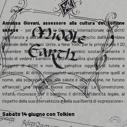
Annalisa Giovani, assessore alla cultura del comune
senese
– per ricordare la Giornata internazionale dei diritti
dell’infanzia e dell’adolescenza e quanto sancito dall’Assemblea
Generale delle Nazioni Unite, a New York, per la prima volta il 20
novembre 1989. La Convenzione cambiò sostanzialmente il
modo di vedere i bambini dal punto di vista giuridico. Divennero
soggetti di diritti e non più semplice oggetto di tutela e
protezione. Ai diritti riconosciuti universalmente come quelli al
nome, alla sopravvivenza, alla salute e all’istruzione, ne furono
affiancati una serie di nuova concezione. La Convenzione,
infatti, riconosce per il bambino il diritto all’identità legale, al
rispetto della sua riservatezza e della sua libertà di espressione».
Sabato 14 giugno con Tolkien