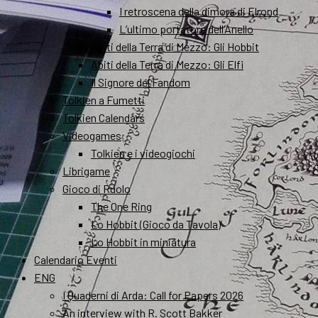
I retroscena della dimora di Elrond
L’ultimo portatore dell’Anello
Abiti della Terra di Mezzo: Gli Hobbit
Abiti della Terra di Mezzo: Gli Elfi
Il Signore del Fandom
Tolkien a Fumetti
Tolkien Calendars
Videogames
Tolkien e i videogiochi
Librigame
Gioco di Ruolo
The One Ring
Lo Hobbit (Gioco da Tavola)
Lo Hobbit in miniatura
Calendario Eventi
ENG
I Quaderni di Arda: Call for Papers 2026
An interview with R. Scott Bakker