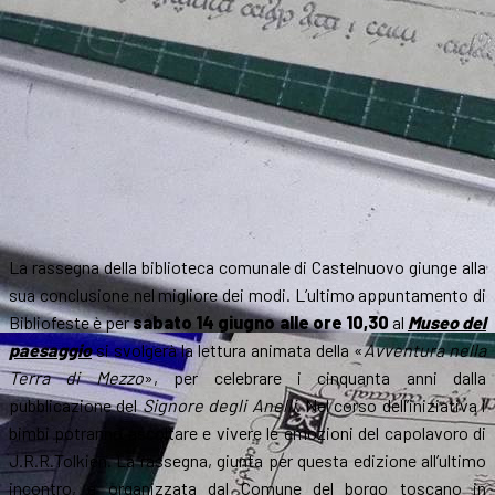
La rassegna della biblioteca comunale di Castelnuovo giunge alla
sua conclusione nel migliore dei modi. L’ultimo appuntamento di
Bibliofeste è per
sabato 14 giugno alle ore 10,30
al
Museo del
paesaggio
si svolgerà la lettura animata della «
Avventura nella
Terra di Mezzo
», per celebrare i cinquanta anni dalla
pubblicazione del
Signore degli Anelli
. Nel corso dell’iniziativa i
bimbi potranno ascoltare e vivere le emozioni del capolavoro di
J.R.R.Tolkien. La rassegna, giunta per questa edizione all’ultimo
incontro, è organizzata dal Comune del borgo toscano in