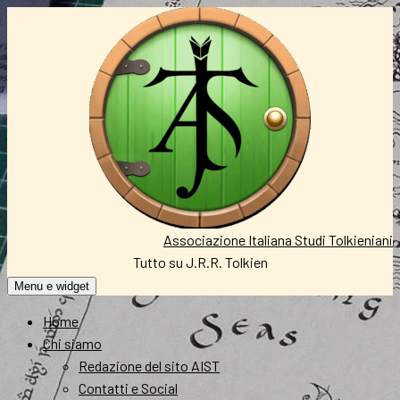
Vai
al
contenuto
Associazione Italiana Studi Tolkieniani
Tutto su J.R.R. Tolkien
Menu e widget
Home
Chi siamo
Redazione del sito AIST
Contatti e Social