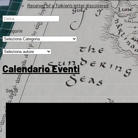
Receiver of a Tolkien’s letter discovered
Ricerca
per:
Categorie
Calendario Eventi
Set
19