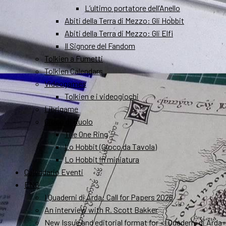
L’ultimo portatore dell’Anello
Abiti della Terra di Mezzo: Gli Hobbit
Abiti della Terra di Mezzo: Gli Elfi
Il Signore del Fandom
Tolkien a Fumetti
Tolkien Calendars
Videogames
Tolkien e i videogiochi
Librigame
Gioco di Ruolo
The One Ring
Lo Hobbit (Gioco da Tavola)
Lo Hobbit in miniatura
Calendario Eventi
ENG
I Quaderni di Arda: Call for Papers 2026
An interview with R. Scott Bakker
New Issue and editorial format for «I Quaderni di Arda