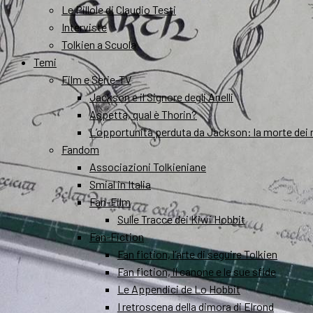
Le Pillole di Claudio Testi
Interviste
Tolkien a Scuola
Temi
Film e Serie-TV
Jackson e il Signore degli Anelli
Aspetta, qual è Thorin?
L’opportunità perduta da Jackson: la morte dei 
Fandom
Associazioni Tolkieniane
Smial in Italia
Fan-Film
Sulle Tracce dei Kiwi Hobbit
Fan-Fiction
Fan fiction, l’arte di seguire Tolkien
Fan fiction, il canone e le sue sfide
Le Appendici de Lo Hobbit
I retroscena della dimora di Elrond