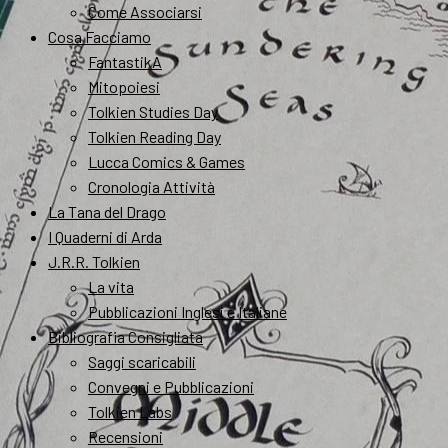
Come Associarsi
Cosa Facciamo
FantastikA
Mitopoiesi
Tolkien Studies Day
Tolkien Reading Day
Lucca Comics & Games
Cronologia Attività
La Tana del Drago
I Quaderni di Arda
J.R.R. Tolkien
La vita
Pubblicazioni Inglesi e Italiane
Bibliografia Consigliata
Saggi scaricabili
Convegni e Pubblicazioni
Tolkien Labs
Recensioni