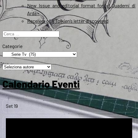
New Issue and editorial format for «I Quaderni di
Arda»
Receiver of a Tolkien’s letter discovered
Ricerca
per:
Categorie
Calendario Eventi
Set
19