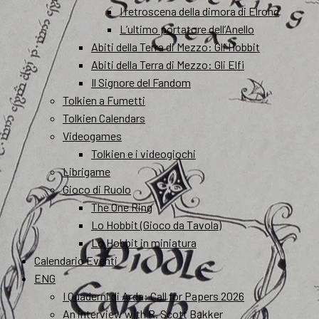
I retroscena della dimora di Elrond
L’ultimo portatore dell’Anello
Abiti della Terra di Mezzo: Gli Hobbit
Abiti della Terra di Mezzo: Gli Elfi
Il Signore del Fandom
Tolkien a Fumetti
Tolkien Calendars
Videogames
Tolkien e i videogiochi
Librigame
Gioco di Ruolo
The One Ring
Lo Hobbit (Gioco da Tavola)
Lo Hobbit in miniatura
Calendario Eventi
ENG
I Quaderni di Arda: Call for Papers 2026
An interview with R. Scott Bakker