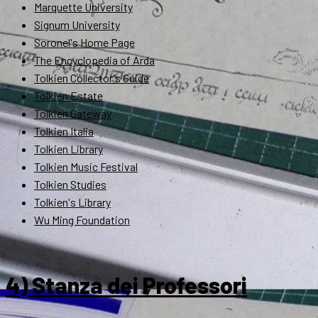
Marquette University
Signum University
Soronel's Home Page
The Encyclopedia of Arda
Tolkien Collector's Guide
Tolkien Estate
Tolkien Gateway
Tolkien Italia
Tolkien Library
Tolkien Music Festival
Tolkien Studies
Tolkien's Library
Wu Ming Foundation
4) Stanza dei Professori