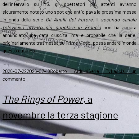
dell’intervallo su M6, gli spettatori più attenti avranno
sicuramente notato uno spot che anticipava la prossima messa
in onda della serie
Gli Anelli del Potere
. Il
secondo canale
televisivo privato più popolare in Francia
non ha ancora
annunciato una data d’uscita, ma è probabile che la serie,
originariamente trasmessa su Prime Video, possa andare in onda
questo autunno.
…
Scritto
Autore
Categorie
2026-07-22
2026-07-18
Roberto Arduini
Serie Tv
Lascia un
il
su
commento
The
Rings
The Rings of Power
, a
of
Power
novembre la terza stagione
gratis
in
TV