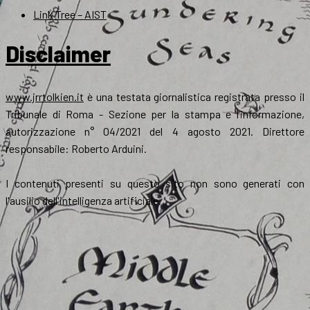
Link Tree – AIST
Disclaimer
www.jrrtolkien.it
è una testata giornalistica registrata presso il
Tribunale di Roma - Sezione per la stampa e l’informazione,
autorizzazione n° 04/2021 del 4 agosto 2021. Direttore
responsabile: Roberto Arduini.
I contenuti presenti su questo sito non sono generati con
l'ausilio dell'intelligenza artificiale.