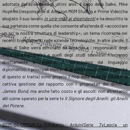
adottata dall’azienda negli ultimi anni. Il capo della Salke, Mike
Hopkins (responsabile di Amazon MGM Studios e Prime Video) ha
elogiato il suo lavoro
in un’e-mail ai dipendenti
e ha descritto la
sua partenza come quella che consente all’azienda di «accorciare
un po’ la nostra struttura di leadership», un tema ricorrente nei
recenti licenziamenti nelle aziende tecnologiche. In altre parole, il
ruolo di Salke verrà eliminato da Amazon e i responsabili degli
studi cinematografici e quelli degli studi televisivi riferiranno
direttamente a Hopkins. A prescindere dal linguaggio
diplomatico, i principali motivi di questo licenziamento (perché
di questo si tratta) sono proprio il flop della serie tv
Citadel
, la
cattiva gestione del rapporto con i proprietari dei diritti di
James Bond
, ma anche l’alto costo e gli ascolti non altrettanto
alti come sperato per la serie tv
Il Signore degli Anelli: gli Anelli
del Potere
.
…
Scritto
Autore
Categorie
2025-04-09
2025-04-10
Roberto Arduini
Serie Tv
Lascia un