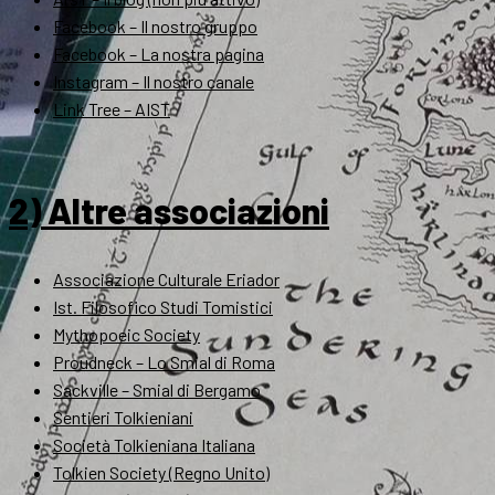
Facebook – Il nostro gruppo
Facebook – La nostra pagina
Instagram – Il nostro canale
Link Tree – AIST
2) Altre associazioni
Associazione Culturale Eriador
Ist. Filosofico Studi Tomistici
Mythopoeic Society
Proudneck – Lo Smial di Roma
Sackville – Smial di Bergamo
Sentieri Tolkieniani
Società Tolkieniana Italiana
Tolkien Society (Regno Unito)