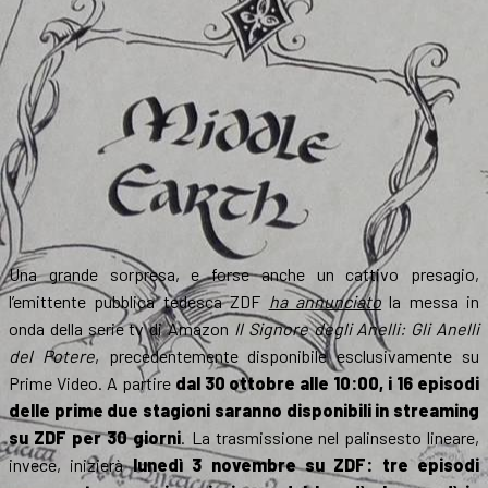
The
Rings
of
Power
Una grande sorpresa, e forse anche un cattivo presagio,
l’emittente pubblica tedesca ZDF
ha annunciato
la messa in
onda della serie tv di Amazon
Il Signore degli Anelli: Gli Anelli
del Potere
, precedentemente disponibile esclusivamente su
Prime Video. A partire
dal 30 ottobre alle 10:00, i 16 episodi
delle prime due stagioni saranno disponibili in streaming
su ZDF per 30 giorni
. La trasmissione nel palinsesto lineare,
invece, inizierà
lunedì 3 novembre su ZDF: tre episodi