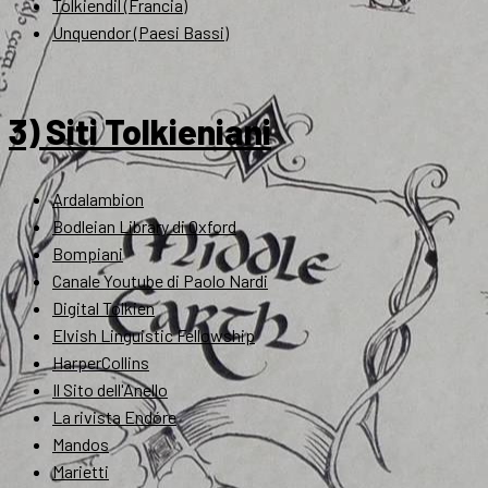
Tolkiendil (Francia)
Unquendor (Paesi Bassi)
3) Siti Tolkieniani
Ardalambion
Bodleian Library di Oxford
Bompiani
Canale Youtube di Paolo Nardi
Digital Tolkien
Elvish Linguistic Fellowship
HarperCollins
Il Sito dell'Anello
La rivista Endóre
Mandos
Marietti