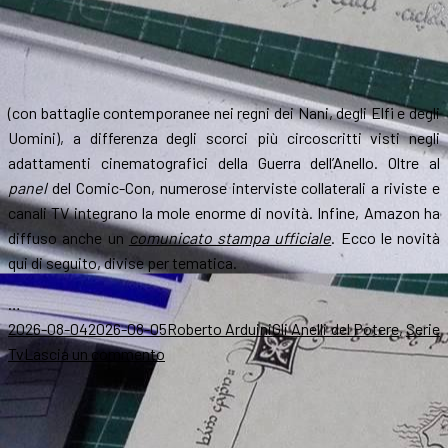
(con battaglie contemporanee nei regni dei Nani, degli Elfi e degli
Uomini), a differenza degli scorci più circoscritti visti negli
adattamenti cinematografici della Guerra dell’Anello. Oltre al
panel
del Comic-Con, numerose interviste collaterali a riviste e
canali TV integrano la mole enorme di novità. Infine, Amazon ha
diffuso anche un
comunicato stampa ufficiale
. Ecco le novità
qui di seguito, divise per tematica.
…
Scritto
Autore
Categorie
2026-08-04
2026-08-05
Roberto Arduini
Gli Anelli del Potere
,
Serie
il
su
Tv
Lascia un commento
Dopo
San
Diego,