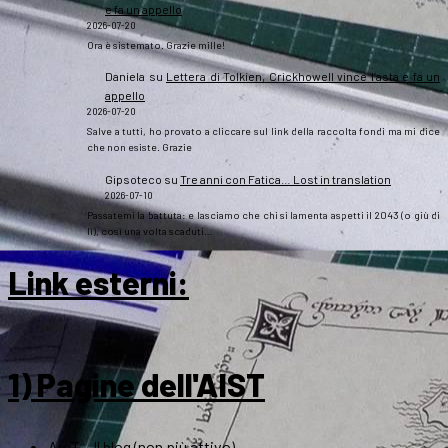
e fa un appello
2026-07-20
Ora è sistemato. Grazie mille!
Daniela
su
Lettera di Tolkien, Crickhowell vince l’asta e fa un
appello
2026-07-20
Salve a tutti, ho provato a cliccare sul link della raccolta fondi ma mi dice
che non esiste. Grazie
Gipsoteco
su
Tre anni con Fatica… Lost in translation
2026-07-10
Passatemi la battuta: e lasciamo che chi si lamenta aspetti il 2043 (o giù di
lì), così una volta scaduti…
Link esterni
:
1) Pagine dell'AIST
ArsT – Il blog (non più attivo)