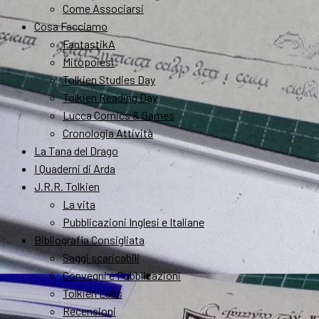
Come Associarsi
Cosa Facciamo
FantastikA
Mitopoiesi
Tolkien Studies Day
Tolkien Reading Day
Lucca Comics & Games
Cronologia Attività
La Tana del Drago
I Quaderni di Arda
J.R.R. Tolkien
La vita
Pubblicazioni Inglesi e Italiane
Bibliografia Consigliata
Saggi scaricabili
Convegni e Pubblicazioni
Tolkien Labs
Recensioni