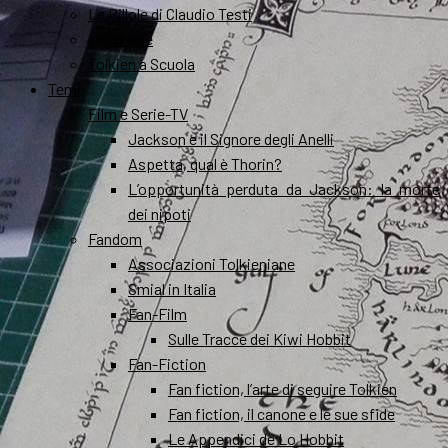
Le Pillole di Claudio Testi
Interviste
Tolkien a Scuola
Temi
Film e Serie-TV
Jackson e il Signore degli Anelli
Aspetta, qual è Thorin?
L’opportunità perduta da Jackson: la morte
dei nipoti
Fandom
Associazioni Tolkieniane
Smial in Italia
Fan-Film
Sulle Tracce dei Kiwi Hobbit
Fan-Fiction
Fan fiction, l’arte di seguire Tolkien
Fan fiction, il canone e le sue sfide
Le Appendici de Lo Hobbit