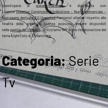
Quest’opera di
www.jrrtolkien.it
è distribuita con
Licenza
Creative Commons Attribuzione – Non commerciale –
Non opere derivate 3.0 Unported
Permessi ulteriori rispetto alle
finalità della presente licenza possono essere disponibili
nella
pagina dei contatti
. Utilizziamo WP e una rielaborazione del
tema LightFolio di Dynamicwp.
Categoria:
Serie
Tv