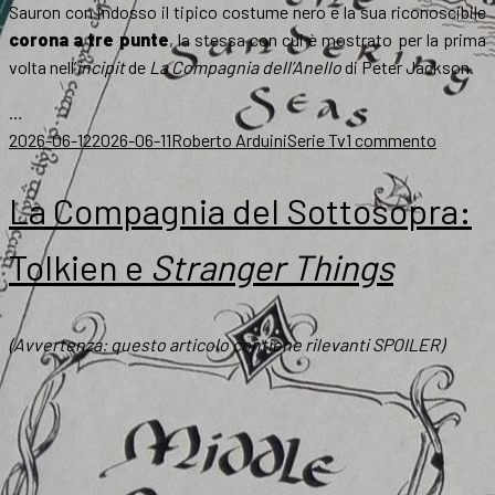
Sauron con indosso il tipico costume nero e la sua riconoscibile
corona a tre punte
, la stessa con cui è mostrato per la prima
volta nell’
incipit
de
La Compagnia dell’Anello
di Peter Jackson.
…
Scritto
Autore
Categorie
su
2026-06-12
2026-06-11
Roberto Arduini
Serie Tv
1 commento
il
The
Rings
La Compagnia del Sottosopra:
of
Power
,
Tolkien e
Stranger Things
a
novemb
la
(Avvertenza: questo articolo contiene rilevanti SPOILER)
terza
stagion