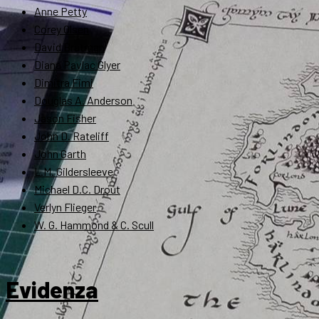
Anne Petty
Corey Olsen
David Bratman
Diana Pavlac Glyer
Dimitra Fimi
Douglas A. Anderson
Jason Fisher
John D. Rateliff
John Garth
L.M. Gildersleeve
Michael D.C. Drout
Verlyn Flieger
W. G. Hammond & C. Scull
Evidenza