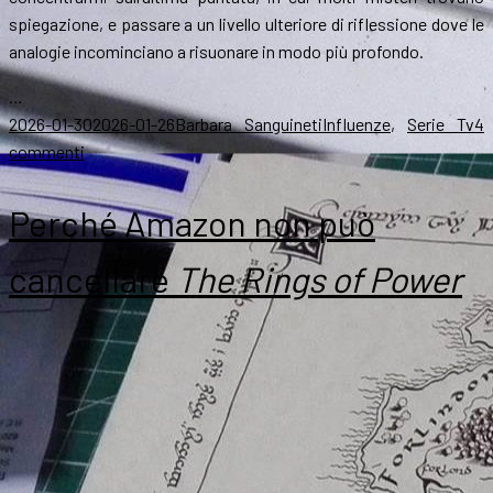
spiegazione, e passare a un livello ulteriore di riflessione dove le
analogie incominciano a risuonare in modo più profondo.
…
Scritto
Autore
Categorie
2026-01-30
2026-01-26
Barbara Sanguineti
Influenze
,
Serie Tv
4
il
su
commenti
La
Compagnia
Perché Amazon non può
del
Sottosopra:
cancellare
The Rings of Power
Tolkien
e
Stranger
Things