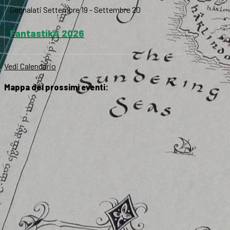
Segnalati
Settembre 19
-
Settembre 20
FantastikA 2026
Vedi Calendario
Mappa dei prossimi eventi: