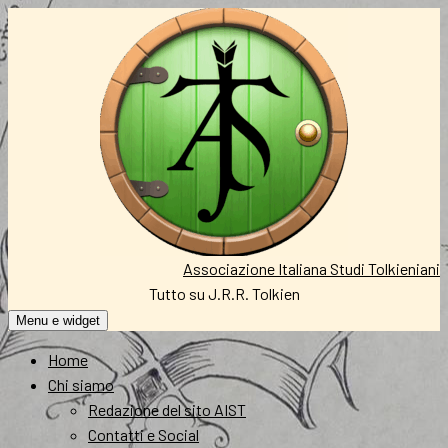
Vai
al
contenuto
Associazione Italiana Studi Tolkieniani
Tutto su J.R.R. Tolkien
Menu e widget
Home
Chi siamo
Redazione del sito AIST
Contatti e Social