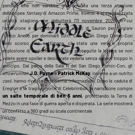
pensare che non sarebbe mai arrivata una terza stagione
dell’epopea
fantasy
di Amazon Prime. Invece, è stata realizzata
un’altra stagione che
debutterà l’11 novembre 2026
, in cui
l’attenzione è concentrata sugli sforzi di Sauron per forgiare
l’Unico Anello per dominarli tutti. Con il San Diego Comic-Con
dello scorso fine settimana, c’è stata una vera e propria
esplosione di aggiornamenti. Non proseguite la lettura se non
volete avere spoiler e desiderate vederla senza sapere troppo in
anticipo. Dal palco della Sala H del San Diego Comic-Con, gli
showrunner
J.D. Payne
e
Patrick McKay
, insieme a un nutrito
cast
, hanno rivelato moltissime informazioni. Dopo la caduta di
Eregion e la tragica morte di Celebrimbor, la narrazione compie
un salto temporale di ben 5 anni
, proiettando la Terra di
Mezzo in una fase di guerra aperta e disperata. La serie mostrerà
un conflitto a 360 gradi su scala continentale