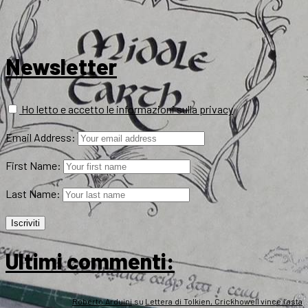
Newsletter
Ho letto e accetto le informazioni sulla privacy
Email Address:
First Name:
Last Name:
Ultimi commenti:
Roberto Arduini
su
Lettera di Tolkien, Crickhowell vince l’asta