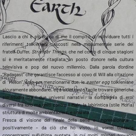
Lascio a chi è più bravo di me il compito di individuare tutti i
riferimenti tolkieniani nascosti nella monumentale serie dei
fratelli Duffer,
Stranger Things
, che nel corso di cinque stagioni
si è meritatamente ritagliata un posto d’onore nella cultura
televisiva e pop del nuovo millennio. Dalla parola d’ordine
“Radagast” che garantisce l’accesso al covo di Will alla citazione
di “Mellon”, solo per menzionarne due, le
easter egg
tolkieniane
sicuramente abbondano, ed è altrettanto facile trovare generiche
similitudini tra i due universi narrativi: la compagnia di eroi
diversi fra loro ma uniti contro il Male, la labirintica (stile Moria)
struttura di molte ambientazioni, e così via.
Fresca di visione del finale della serie e impressionata –
positivamente – da ciò che ho visto, io vorrei tuttavia
concentrarmi sull’ultima puntata, in cui molti misteri trovano