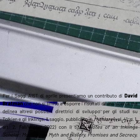
Feerico
di
Tolkien
Per i Saggi AIST di aprile presentiamo un contributo di
David
Bratman
che non si limita a esporre i risultati di una ricerca ma
delinea altresì possibili direttrici di sviluppo per gli studi su
Tolkien e gli Inklings. Il saggio, pubblicato in
Mythlore
(vol. 41, n. 1,
art. 2, Fall/Winter 2022) con il titolo
Notes of an Inklings
Scholar: Musings on Myth and History, Promises and Secrecy,