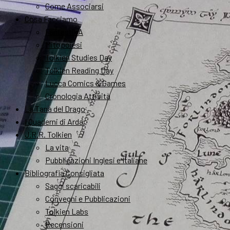
Come Associarsi
Cosa Facciamo
FantastikA
Mitopoiesi
Tolkien Studies Day
Tolkien Reading Day
Lucca Comics & Games
Cronologia Attività
La Tana del Drago
I Quaderni di Arda
J.R.R. Tolkien
La vita
Pubblicazioni Inglesi e Italiane
Bibliografia Consigliata
Saggi scaricabili
Convegni e Pubblicazioni
Tolkien Labs
Recensioni