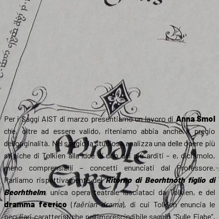
Per i Saggi AIST di marzo presentiamo un lavoro di
Anna Smol
che, oltre ad essere valido, riteniamo abbia anche il pregio
dell’originalità. Nel saggio la studiosa analizza una delle opere più
atipiche di Tolkien alla luce di uno dei più arditi – e, diciamolo,
meno comprensibili – concetti enunciati dal Professore.
Parliamo rispettivamente del
Ritorno di Beorhtnoth figlio di
Beorhthelm
, unica opera teatrale lasciataci da Tolkien, e del
dramma feerico
(
faërian drama
), di cui Tolkien enuncia le
peculiari caratteristiche nell’imprescindibile saggio “Sulle Fiabe”,