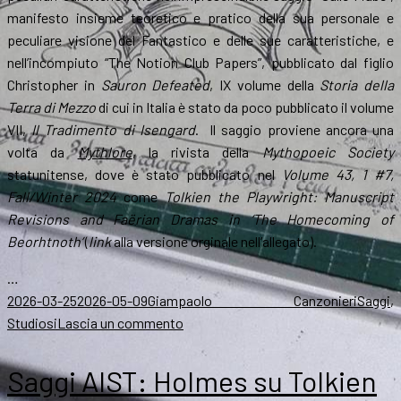
manifesto insieme teoretico e pratico della sua personale e
peculiare visione del Fantastico e delle sue caratteristiche, e
nell’incompiuto “The Notion Club Papers”, pubblicato dal figlio
Christopher in
Sauron Defeated
, IX volume della
Storia della
Terra di Mezzo
di cui in Italia è stato da poco pubblicato il volume
VII,
Il Tradimento di Isengard
. Il saggio proviene ancora una
volta da
Mythlore
, la rivista della
Mythopoeic Society
statunitense, dove è stato pubblicato nel
Volume 43, 1 #7,
Fall/Winter 2024
come
Tolkien the Playwright: Manuscript
Revisions and Faërian Dramas in ‘The Homecoming of
Beorhtnoth’
(
link
alla versione orginale nell’allegato).
…
Scritto
Autore
Catego
2026-03-25
2026-05-09
Giampaolo Canzonieri
Saggi
,
il
su
Studiosi
Lascia un commento
Saggi
AIST:
Saggi AIST: Holmes su Tolkien
Anna