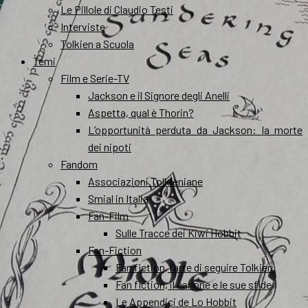
Le Pillole di Claudio Testi
Interviste
Tolkien a Scuola
Temi
Film e Serie-TV
Jackson e il Signore degli Anelli
Aspetta, qual è Thorin?
L’opportunità perduta da Jackson: la morte
dei nipoti
Fandom
Associazioni Tolkieniane
Smial in Italia
Fan-Film
Sulle Tracce dei Kiwi Hobbit
Fan-Fiction
Fan fiction, l’arte di seguire Tolkien
Fan fiction, il canone e le sue sfide
Le Appendici de Lo Hobbit