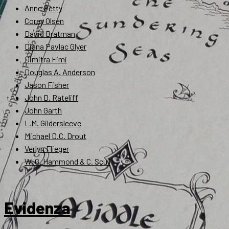
Anne Petty
Corey Olsen
David Bratman
Diana Pavlac Glyer
Dimitra Fimi
Douglas A. Anderson
Jason Fisher
John D. Rateliff
John Garth
L.M. Gildersleeve
Michael D.C. Drout
Verlyn Flieger
W. G. Hammond & C. Scull
Evidenza