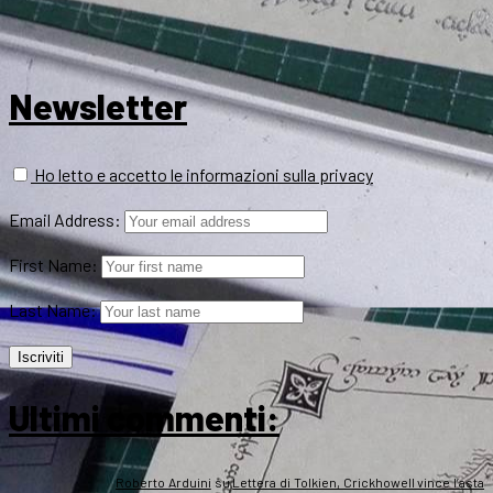
Newsletter
Ho letto e accetto le informazioni sulla privacy
Email Address:
First Name:
Last Name:
Ultimi commenti:
Roberto Arduini
su
Lettera di Tolkien, Crickhowell vince l’asta