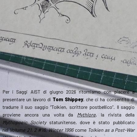
Per i Saggi AIST di giugno 2026 ritorniamo con piacere a
presentare un lavoro di
Tom Shippey
, che ci ha consentito di
tradurre il suo saggio “Tolkien, scrittore postbellico”. Il saggio
proviene ancora una volta da
Mythlore
, la rivista della
Mythopoeic Society
statunitense, dove è stato pubblicato
nel
Volume 21, 2 #16, Winter 1996
come
Tolkien as a Post-War