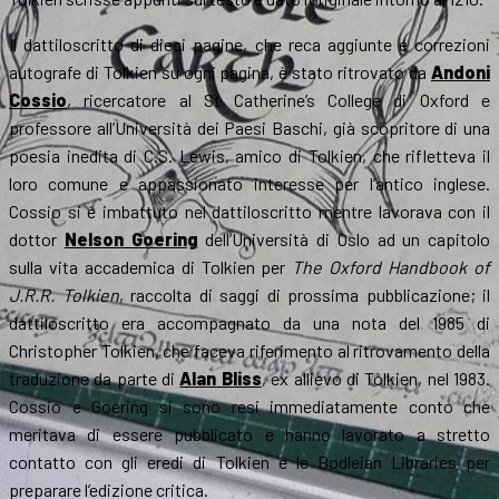
Il dattiloscritto di dieci pagine, che reca aggiunte e correzioni
autografe di Tolkien su ogni pagina, è stato ritrovato da
Andoni
Cossio
, ricercatore al St Catherine’s College di Oxford e
professore all’Università dei Paesi Baschi, già scopritore di una
poesia inedita di C.S. Lewis, amico di Tolkien, che rifletteva il
loro comune e appassionato interesse per l’antico inglese.
Cossio si è imbattuto nel dattiloscritto mentre lavorava con il
dottor
Nelson Goering
dell’Università di Oslo ad un capitolo
sulla vita accademica di Tolkien per
The Oxford Handbook of
J.R.R. Tolkien
, raccolta di saggi di prossima pubblicazione; il
dattiloscritto era accompagnato da una nota del 1985 di
Christopher Tolkien, che faceva riferimento al ritrovamento della
traduzione da parte di
Alan Bliss
, ex allievo di Tolkien, nel 1983.
Cossio e Goering si sono resi immediatamente conto che
meritava di essere pubblicato e hanno lavorato a stretto
contatto con gli eredi di Tolkien e le Bodleian Libraries per
preparare l’edizione critica.