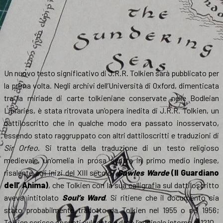
Un nuovo testo significativo di J.R.R. Tolkien sarà pubblicato per
la prima volta. Negli archivi dell’Università di Oxford, dimenticata
tra la miriade di carte tolkieniane conservate nelle Bodleian
Libraries, è stata ritrovata un’opera inedita di J.R.R. Tolkien, un
dattiloscritto che in qualche modo era passato inosservato,
essendo stato raggruppato con altri dattiloscritti e traduzioni di
Sir Orfeo
. Si tratta della traduzione di un testo religioso
medievale, un’omelia in prosa scritta in primo medio inglese,
risalente agli inizi del XIII secolo:
Sawles Warde
(Il Guardiano
dell’ Anima)
, che Tolkien con la sua calligrafia sul dattiloscritto
aveva intitolato
Soul’s Ward
. Si ritiene che il documento sia
stato probabilmente tradotto da Tolkien nel 1955 o nel 1956;
Tolkien scrisse appunti sul testo e datò l’originale intorno al 1210.