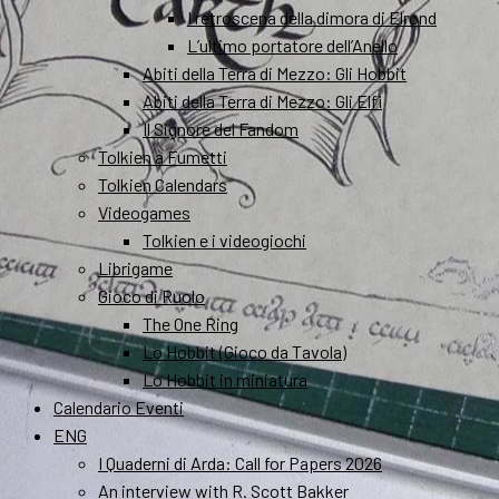
I retroscena della dimora di Elrond
L’ultimo portatore dell’Anello
Abiti della Terra di Mezzo: Gli Hobbit
Abiti della Terra di Mezzo: Gli Elfi
Il Signore del Fandom
Tolkien a Fumetti
Tolkien Calendars
Videogames
Tolkien e i videogiochi
Librigame
Gioco di Ruolo
The One Ring
Lo Hobbit (Gioco da Tavola)
Lo Hobbit in miniatura
Calendario Eventi
ENG
I Quaderni di Arda: Call for Papers 2026
An interview with R. Scott Bakker