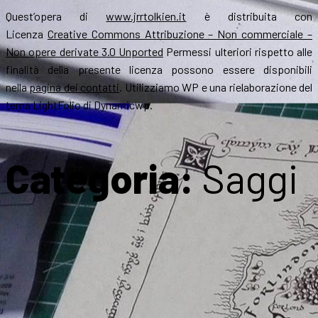
Quest’opera di
www.jrrtolkien.it
è distribuita con
Licenza
Creative Commons Attribuzione – Non commerciale –
Non opere derivate 3.0 Unported
Permessi ulteriori rispetto alle
finalità della presente licenza possono essere disponibili
nella
pagina dei contatti
. Utilizziamo WP e una rielaborazione del
tema LightFolio di Dynamicwp.
Categoria:
Saggi