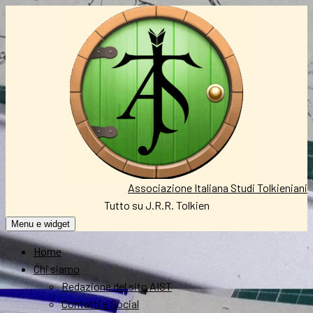
Vai
al
contenuto
Associazione Italiana Studi Tolkieniani
Tutto su J.R.R. Tolkien
Menu e widget
Home
Chi siamo
Redazione del sito AIST
Contatti e Social