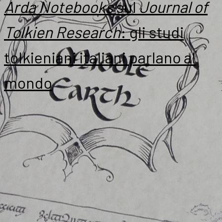
Arda Notebooks
sul
Journal of
Tolkien Research
: gli studi
tolkieniani italiani parlano al
mondo