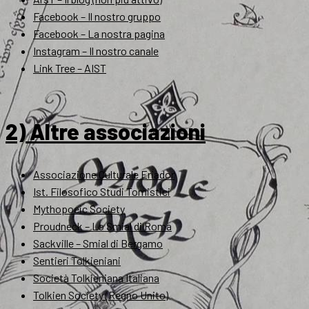
Facebook – Il nostro gruppo
Facebook – La nostra pagina
Instagram – Il nostro canale
Link Tree – AIST
2) Altre associazioni
Associazione Culturale Eriador
Ist. Filosofico Studi Tomistici
Mythopoeic Society
Proudneck – Lo Smial di Roma
Sackville – Smial di Bergamo
Sentieri Tolkieniani
Società Tolkieniana Italiana
Tolkien Society (Regno Unito)