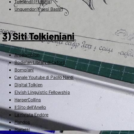
Tolkiendil (Francia)
Unquendor (Paesi Bassi)
3) Siti Tolkieniani
Ardalambion
Bodleian Library di Oxford
Bompiani
Canale Youtube di Paolo Nardi
Digital Tolkien
Elvish Linguistic Fellowship
HarperCollins
Il Sito dell'Anello
La rivista Endóre
Mandos
Marietti