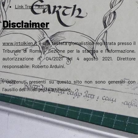
Link Tree – AIST
Disclaimer
www.jrrtolkien.it
è una testata giornalistica registrata presso il
Tribunale di Roma - Sezione per la stampa e l’informazione,
autorizzazione n° 04/2021 del 4 agosto 2021. Direttore
responsabile: Roberto Arduini.
I contenuti presenti su questo sito non sono generati con
l'ausilio dell'intelligenza artificiale.