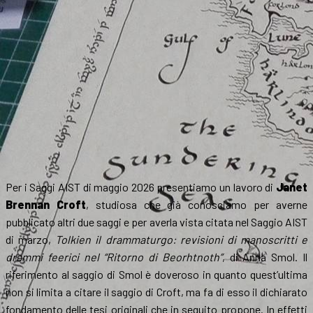
Per i Saggi AIST di maggio 2026 presentiamo un lavoro di
Janet
Brennan Croft
, studiosa che già conosciamo per averne
pubblicato altri due saggi e per averla vista citata nel Saggio AIST
di marzo,
Tolkien il drammaturgo: revisioni di manoscritti e
drammi feerici nel “Ritorno di Beorhtnoth”
, di Anna Smol. Il
riferimento al saggio di Smol è doveroso in quanto quest’ultima
non si limita a citare il saggio di Croft, ma fa di esso il dichiarato
fondamento delle tesi originali che in seguito propone. In effetti