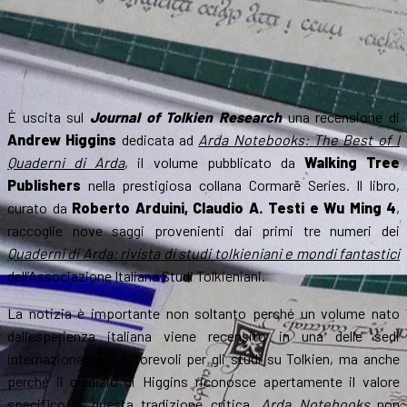
È uscita sul
Journal of Tolkien Research
una recensione di
Andrew Higgins
dedicata ad
Arda Notebooks: The Best of I
Quaderni di Arda
, il volume pubblicato da
Walking Tree
Publishers
nella prestigiosa collana Cormarë Series. Il libro,
curato da
Roberto Arduini, Claudio A. Testi e Wu Ming 4
,
raccoglie nove saggi provenienti dai primi tre numeri dei
Quaderni di Arda: rivista di studi tolkieniani e mondi fantastici
dell’Associazione Italiana Studi Tolkieniani.
La notizia è importante non soltanto perché un volume nato
dall’esperienza italiana viene recensito in una delle sedi
internazionali più autorevoli per gli studi su Tolkien, ma anche
perché il giudizio di Higgins riconosce apertamente il valore
specifico di questa tradizione critica.
Arda Notebooks
non