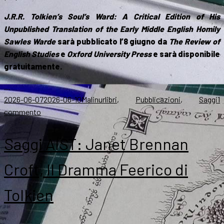
J.R.R. Tolkien’s Soul’s Ward: A Critical Edition of His
Unpublished Translation of the Early Middle English Homily
Sawles
Warde
sarà pubblicato l’8 giugno da
The Review of
English Studies
e
Oxford University Press
e sarà disponibile
gratuitamente.
…
Scritto
Autore
Categorie
2026-06-07
2026-06-10
Malinur
libri
,
Pubblicazioni
,
Saggi
1
il
su
commento
Soul’s
Ward,
Saggi AIST: Janet Brennan
un
nuovo
Croft, Il Dramma Feerico di
inedito
di
Tolkien
J.R.R.
Tolkien