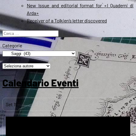
New Issue and editorial format for «I Quaderni di
Arda»
Receiver of a Tolkien’s letter discovered
Ricerca
per:
Categorie
Calendario Eventi
Set
19