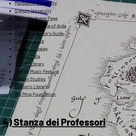
Marquette University
Signum University
Soronel's Home Page
The Encyclopedia of Arda
Tolkien Collector's Guide
Tolkien Estate
Tolkien Gateway
Tolkien Italia
Tolkien Library
Tolkien Music Festival
Tolkien Studies
Tolkien's Library
Wu Ming Foundation
4) Stanza dei Professori