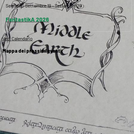
Segnalati
Settembre 19
-
Settembre 20
FantastikA 2026
Vedi Calendario
Mappa dei prossimi eventi: