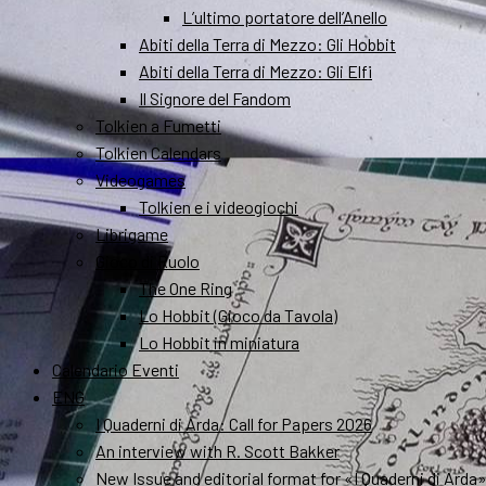
L’ultimo portatore dell’Anello
Abiti della Terra di Mezzo: Gli Hobbit
Abiti della Terra di Mezzo: Gli Elfi
Il Signore del Fandom
Tolkien a Fumetti
Tolkien Calendars
Videogames
Tolkien e i videogiochi
Librigame
Gioco di Ruolo
The One Ring
Lo Hobbit (Gioco da Tavola)
Lo Hobbit in miniatura
Calendario Eventi
ENG
I Quaderni di Arda: Call for Papers 2026
An interview with R. Scott Bakker
New Issue and editorial format for «I Quaderni di Arda