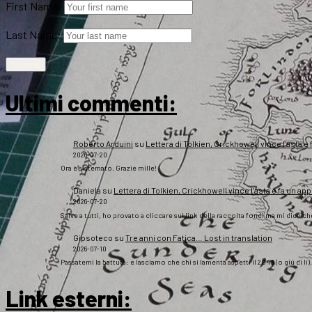
First Name:
Last Name:
Ultimi commenti:
Roberto Arduini
su
Lettera di Tolkien, Crickhowell vince l’asta e 
2026-07-20
Ora è sistemato. Grazie mille!
Daniela
su
Lettera di Tolkien, Crickhowell vince l’asta e fa un app
2026-07-20
Salve a tutti, ho provato a cliccare sul link della raccolta fondi ma mi dice c
Gipsoteco
su
Tre anni con Fatica… Lost in translation
2026-07-10
Passatemi la battuta: e lasciamo che chi si lamenta aspetti il 2043 (o giù di lì
Link esterni
: