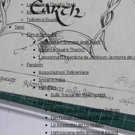
Le Pillole di Claudio Testi
Interviste
Tolkien a Scuola
Temi
Film e Serie-TV
Jackson e il Signore degli Anelli
Aspetta, qual è Thorin?
L’opportunità perduta da Jackson: la morte dei 
Fandom
Associazioni Tolkieniane
Smial in Italia
Fan-Film
Sulle Tracce dei Kiwi Hobbit
Fan-Fiction
Fan fiction, l’arte di seguire Tolkien
Fan fiction, il canone e le sue sfide
Le Appendici de Lo Hobbit
I retroscena della dimora di Elrond