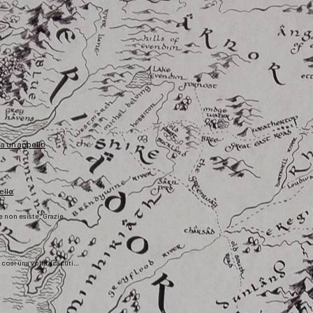
fa un appello
ello
he non esiste. Grazie
), così una volta scaduti…