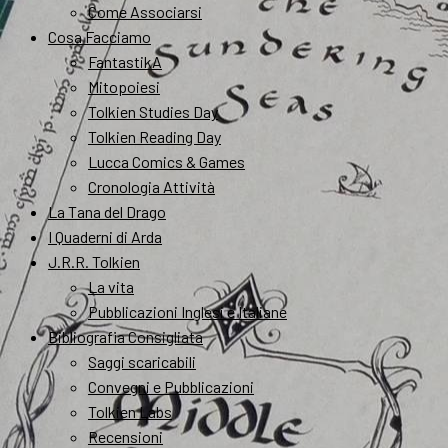
Come Associarsi
Cosa Facciamo
FantastikA
Mitopoiesi
Tolkien Studies Day
Tolkien Reading Day
Lucca Comics & Games
Cronologia Attività
La Tana del Drago
I Quaderni di Arda
J.R.R. Tolkien
La vita
Pubblicazioni Inglesi e Italiane
Bibliografia Consigliata
Saggi scaricabili
Convegni e Pubblicazioni
Tolkien Labs
Recensioni