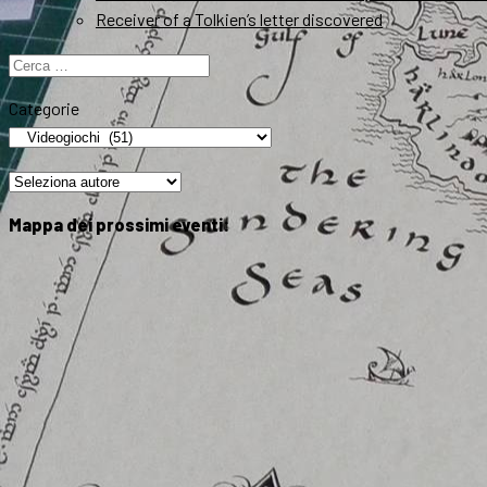
Receiver of a Tolkien’s letter discovered
Ricerca
per:
Categorie
Mappa dei prossimi eventi: