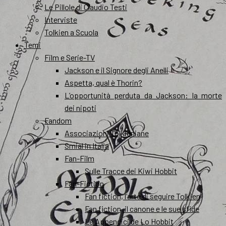
Le Pillole di Claudio Testi
Interviste
Tolkien a Scuola
Temi
Film e Serie-TV
Jackson e il Signore degli Anelli
Aspetta, qual è Thorin?
L’opportunità perduta da Jackson: la morte
dei nipoti
Fandom
Associazioni Tolkieniane
Smial in Italia
Fan-Film
Sulle Tracce dei Kiwi Hobbit
Fan-Fiction
Fan fiction, l’arte di seguire Tolkien
Fan fiction, il canone e le sue sfide
Le Appendici de Lo Hobbit