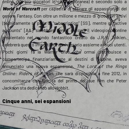
online con più giocatori in contemporanea) è secondo solo a
World of Warcraft
per capacità di attirare gli appassionati del
genere Fantasy. Con oltre un milione e mezzo di giocatori attivi
(tecnicamente si parla di “subscription” [SS], mentre gli “active
accounts” [AA] sarebbero ben 6 milioni) il videogioco online
ambientato nel mondo fantastico creato da J.R.R. Tolkien,
celebrerà questo importante anniversario assieme ai suoi utenti.
Pochi giorni fa la Warner Bros, che ormai distribuisce e
compartecipa finanziariamente ai destini di Turbine, aveva
annunciato una nuova espansione,
The Lord of the Rings
Online: Riders of Rohan
, che sarà disponibile a fine 2012, in
concomitanza con l’uscita del primo dei due film che Peter
Jackson sta dedicando allo Hobbit.
Cinque anni, sei espansioni