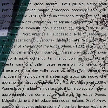
primi 50 livelli del gioco, mentre i livelli più alti, alcune armi
particolari e alcune mappe rimangono accessibili solo con
canone mensile. «Il 2011 è stato un altro anno importante per
The
Lord of the Rings Online
, con una sensibile crescita per il gioco,
l’unificazione avvenuta con successo dei nostri servizi per
l’Europa e il Nord America e il successo di Rise of Isengard, la
nostra espansione più venduta», ha detto Kate Paiz, Executive
Producer of
The Lord of the Rings Online
. «Il 2012 sarà un altro
anno fondamentale con il quinto anniversario e introdurremo un
sacco di nuovi contenuti terminando con l’arrivo di Rohan.
Questa sarà una delle nostre espansioni più grandi, con
dimensioni circa due volte superiori a Rise of Isengard ed
includerà la tecnologia e il sistema di gioco più nuovo che
abbiamo mai introdotto dai tempo di
Mines of Moria
del 2008».
Warner Bros e Turbine hanno rilasciato il 12 marzo scorso il nuovo
aggiornamento dei contenuti per
Lord of the Rings Online
.
L’Update numero 6 introduce una nuova regione,
Great River
,
così come nuove ed epiche storie. A dicembre, invece,
Riders of