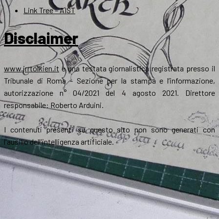
Link Tree – AIST
Disclaimer
www.jrrtolkien.it
è una testata giornalistica registrata presso il
Tribunale di Roma - Sezione per la stampa e l’informazione,
autorizzazione n° 04/2021 del 4 agosto 2021. Direttore
responsabile: Roberto Arduini.
I contenuti presenti su questo sito non sono generati con
l'ausilio dell'intelligenza artificiale.