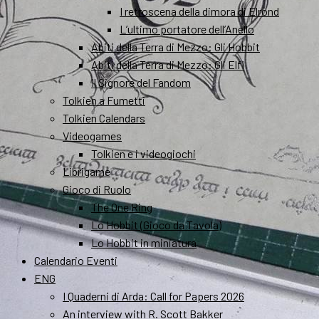
I retroscena della dimora di Elrond
L’ultimo portatore dell’Anello
Abiti della Terra di Mezzo: Gli Hobbit
Abiti della Terra di Mezzo: Gli Elfi
Il Signore del Fandom
Tolkien a Fumetti
Tolkien Calendars
Videogames
Tolkien e i videogiochi
Librigame
Gioco di Ruolo
The One Ring
Lo Hobbit (Gioco da Tavola)
Lo Hobbit in miniatura
Calendario Eventi
ENG
I Quaderni di Arda: Call for Papers 2026
An interview with R. Scott Bakker