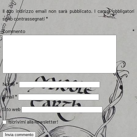
Il tuo indirizzo email non sarà pubblicato.
I campi obbligatori
sono contrassegnati
*
Commento
*
Nome
*
Email
*
Sito web
Iscrivimi alla newsletter!