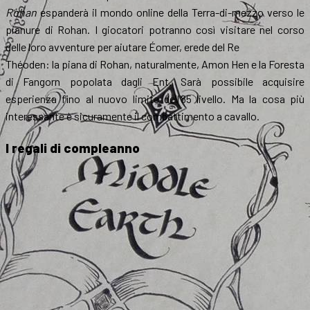
Rohan
espanderà il mondo online della Terra-di-mezzo verso le
pianure di Rohan. I giocatori potranno così visitare nel corso
delle loro avventure per aiutare Éomer, erede del Re
Théoden: la piana di Rohan, naturalmente, Amon Hen e la Foresta
di Fangorn popolata dagli Ent. Sarà possibile acquisire
esperienza fino al nuovo limite dell’85 livello. Ma la cosa più
interessante è sicuramente il combattimento a cavallo.
I regali di compleanno