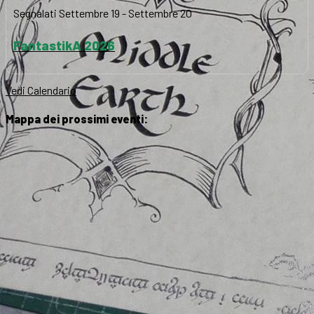
Segnalati
Settembre 19
-
Settembre 20
FantastikA 2026
Vedi Calendario
Mappa dei prossimi eventi: