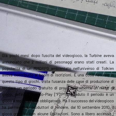
Già pochi mesi dopo l’uscita del videogioco, la Turbine aveva
annunciato che 2 milioni di pesonaggi erano stati creati. La
popolarità di un MMORPG ambientato nell’universo di Tolkien
aveva contribuito al boom di iscrizioni. È una cosa naturale in
questo tipo di giochi, vista l’usanza delle case di produzione di
regalare un periodo gratuito di prova (soltamente un mese di
gioco, definito Free-to-Play [“F2P”]). Scaduto il periodo è un
gioco a registrazione obbligatoria. Ma il successo del videogioco
ha permesso ai produttori di rendere, dal 10 settembre 2010, il
gioco gratuito con alcune limitazioni. Sono a libero accesso i