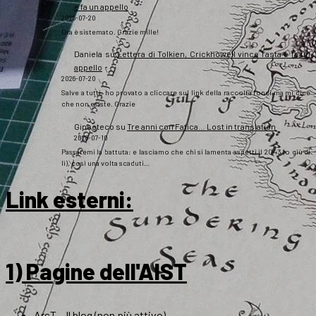
e fa un appello
2026-07-20
Ora è sistemato. Grazie mille!
Daniela
su
Lettera di Tolkien, Crickhowell vince l’asta e fa un
appello
2026-07-20
Salve a tutti, ho provato a cliccare sul link della raccolta fondi ma mi dice
che non esiste. Grazie
Gipsoteco
su
Tre anni con Fatica… Lost in translation
2026-07-10
Passatemi la battuta: e lasciamo che chi si lamenta aspetti il 2043 (o giù di
lì), così una volta scaduti…
Link esterni
:
1) Pagine dell'AIST
ArsT – Il blog (non più attivo)