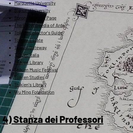
Marquette University
Signum University
Soronel's Home Page
The Encyclopedia of Arda
Tolkien Collector's Guide
Tolkien Estate
Tolkien Gateway
Tolkien Italia
Tolkien Library
Tolkien Music Festival
Tolkien Studies
Tolkien's Library
Wu Ming Foundation
4) Stanza dei Professori