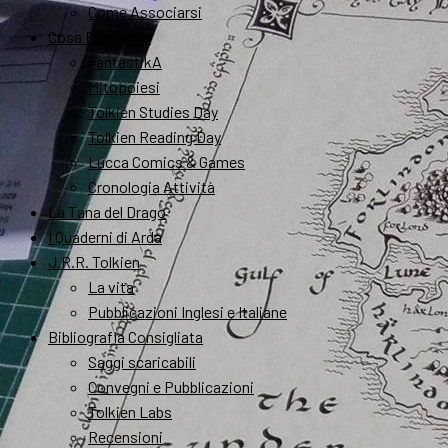
Come Associarsi
Cosa Facciamo
FantastikA
Mitopoiesi
Tolkien Studies Day
Tolkien Reading Day
Lucca Comics & Games
Cronologia Attività
La Tana del Drago
I Quaderni di Arda
J.R.R. Tolkien
La vita
Pubblicazioni Inglesi e Italiane
Bibliografia Consigliata
Saggi scaricabili
Convegni e Pubblicazioni
Tolkien Labs
Recensioni