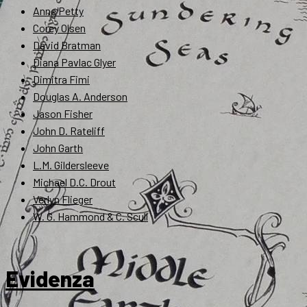
Anne Petty
Corey Olsen
David Bratman
Diana Pavlac Glyer
Dimitra Fimi
Douglas A. Anderson
Jason Fisher
John D. Rateliff
John Garth
L.M. Gildersleeve
Michael D.C. Drout
Verlyn Flieger
W. G. Hammond & C. Scull
Evidenza