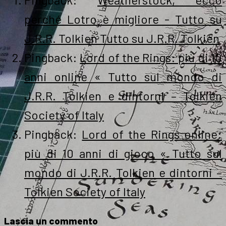
perché Lotro è migliore - Tutto su
J.R.R. Tolkien Tutto su J.R.R. Tolkien
Pingback:
Lord of the Rings: più di 10
anni online « Tutto sul mondo di
J.R.R. Tolkien e dintorni – Tolkien
Society of Italy
Pingback:
Lord of the Rings online:
più di 10 anni di gioco « Tutto sul
mondo di J.R.R. Tolkien e dintorni –
Tolkien Society of Italy
Lascia un commento