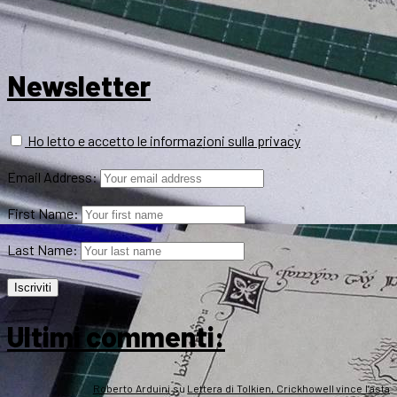
Newsletter
Ho letto e accetto le informazioni sulla privacy
Email Address:
First Name:
Last Name:
Ultimi commenti:
Roberto Arduini
su
Lettera di Tolkien, Crickhowell vince l’asta