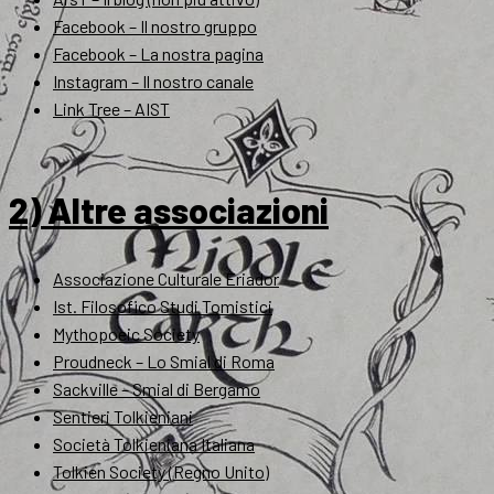
Facebook – Il nostro gruppo
Facebook – La nostra pagina
Instagram – Il nostro canale
Link Tree – AIST
2) Altre associazioni
Associazione Culturale Eriador
Ist. Filosofico Studi Tomistici
Mythopoeic Society
Proudneck – Lo Smial di Roma
Sackville – Smial di Bergamo
Sentieri Tolkieniani
Società Tolkieniana Italiana
Tolkien Society (Regno Unito)