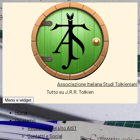
Vai
al
contenuto
Associazione Italiana Studi Tolkieniani
Tutto su J.R.R. Tolkien
Menu e widget
Home
Chi siamo
Redazione del sito AIST
Contatti e Social