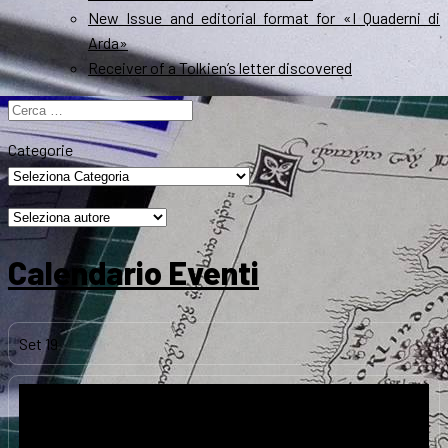
New Issue and editorial format for «I Quaderni di
Arda»
Receiver of a Tolkien’s letter discovered
Ricerca
per:
Categorie
Calendario Eventi
Set
19