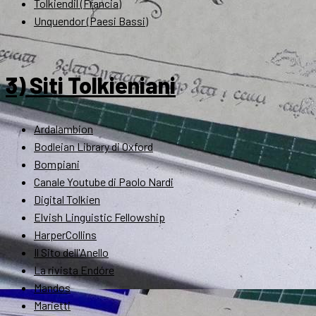
Tolkiendil (Francia)
Unquendor (Paesi Bassi)
3) Siti Tolkieniani
Ardalambion
Bodleian Library di Oxford
Bompiani
Canale Youtube di Paolo Nardi
Digital Tolkien
Elvish Linguistic Fellowship
HarperCollins
Il Sito dell'Anello
La rivista Endóre
Mandos
Marietti