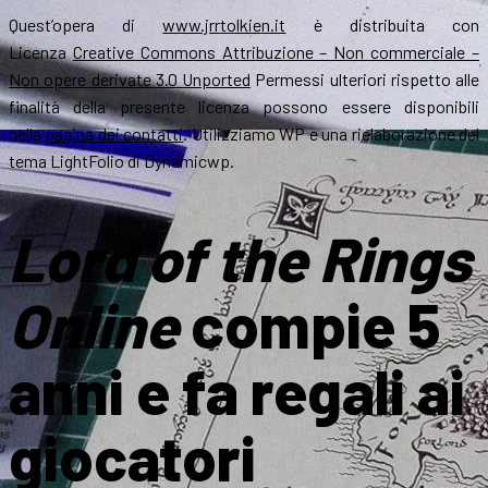
Quest’opera di
www.jrrtolkien.it
è distribuita con
Licenza
Creative Commons Attribuzione – Non commerciale –
Non opere derivate 3.0 Unported
Permessi ulteriori rispetto alle
finalità della presente licenza possono essere disponibili
nella
pagina dei contatti
. Utilizziamo WP e una rielaborazione del
tema LightFolio di Dynamicwp.
Lord of the Rings
Online
compie 5
anni e fa regali ai
giocatori