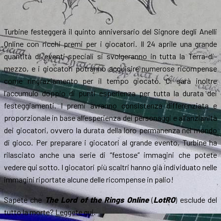
Turbine festeggerà il quinto anniversario del Signore degli Anelli
Online con ricchi premi per i giocatori. Il 24 aprile una grande
quantità di eventi speciali si svolgeranno in tutta la Terra-di-
mezzo, e i giocatori potranno acquisire numerose ricompense
come ringraziamento per il tempo giocato. Ci sarà inoltre
l’accumulo doppio di punti esperienza per tutta la durata dei
festeggiamenti. I premi avranno consistenza differenziata e
proporzionale in base all’esperienza dei personaggi e all’anzianità
dei giocatori, ovvero la durata della loro permanenza nel mondo
di gioco. Per preparare i giocatori al grande evento, Turbine ha
rilasciato anche una serie di “festose” immagini che potete
vedere qui sotto. I giocatori più scaltri hanno già individuato nelle
immagini riportate alcune delle ricompense in palio!
Sapete che
The Lord of the Rings Online
(
LotRO
) esclude del
tutto la morte?
Leggete qui
.