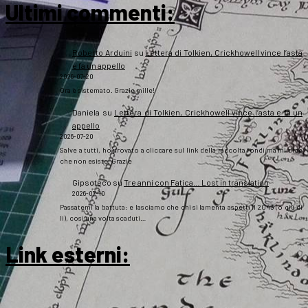
Ultimi commenti:
Roberto Arduini
su
Lettera di Tolkien, Crickhowell vince l’asta
e fa un appello
2026-07-20
Ora è sistemato. Grazie mille!
Daniela
su
Lettera di Tolkien, Crickhowell vince l’asta e fa un
appello
2026-07-20
Salve a tutti, ho provato a cliccare sul link della raccolta fondi ma mi dice
che non esiste. Grazie
Gipsoteco
su
Tre anni con Fatica… Lost in translation
2026-07-10
Passatemi la battuta: e lasciamo che chi si lamenta aspetti il 2043 (o giù di
lì), così una volta scaduti…
Link esterni
: