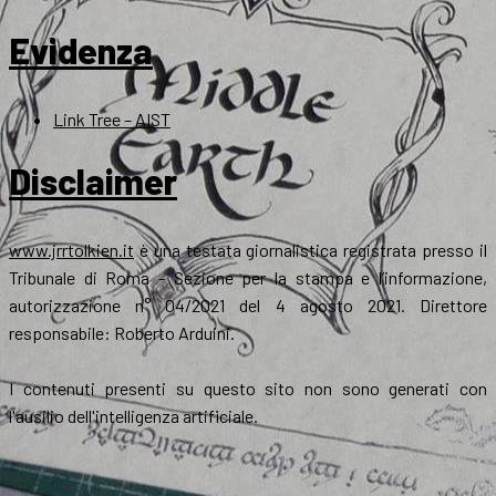
Evidenza
Link Tree – AIST
Disclaimer
www.jrrtolkien.it
è una testata giornalistica registrata presso il
Tribunale di Roma - Sezione per la stampa e l’informazione,
autorizzazione n° 04/2021 del 4 agosto 2021. Direttore
responsabile: Roberto Arduini.
I contenuti presenti su questo sito non sono generati con
l'ausilio dell'intelligenza artificiale.