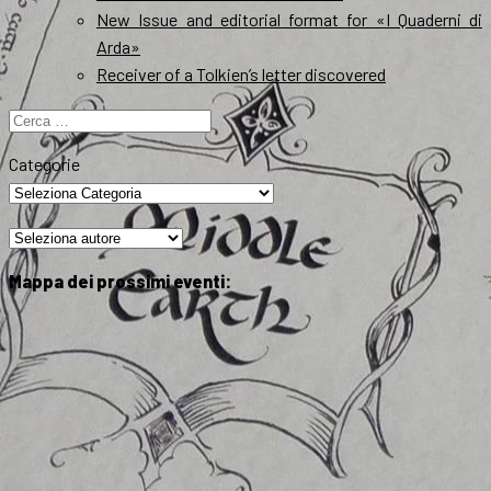
New Issue and editorial format for «I Quaderni di
Arda»
Receiver of a Tolkien’s letter discovered
Ricerca
per:
Categorie
Mappa dei prossimi eventi: