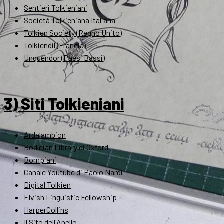
Sentieri Tolkieniani
Società Tolkieniana Italiana
Tolkien Society (Regno Unito)
Tolkiendil (Francia)
Unquendor (Paesi Bassi)
3) Siti Tolkieniani
Ardalambion
Bodleian Library di Oxford
Bompiani
Canale Youtube di Paolo Nardi
Digital Tolkien
Elvish Linguistic Fellowship
HarperCollins
Il Sito dell'Anello