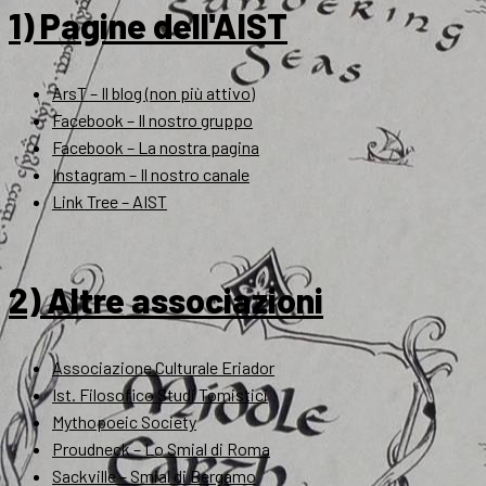
1) Pagine dell'AIST
ArsT – Il blog (non più attivo)
Facebook – Il nostro gruppo
Facebook – La nostra pagina
Instagram – Il nostro canale
Link Tree – AIST
2) Altre associazioni
Associazione Culturale Eriador
Ist. Filosofico Studi Tomistici
Mythopoeic Society
Proudneck – Lo Smial di Roma
Sackville – Smial di Bergamo