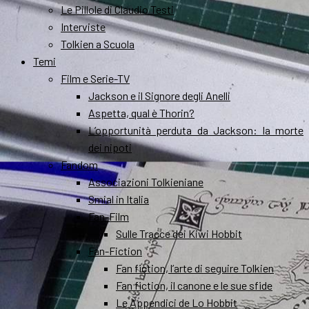
Le Pillole di Claudio Testi
Interviste
Tolkien a Scuola
Temi
Film e Serie-TV
Jackson e il Signore degli Anelli
Aspetta, qual è Thorin?
L’opportunità perduta da Jackson: la morte
dei nipoti
Fandom
Associazioni Tolkieniane
Smial in Italia
Fan-Film
Sulle Tracce dei Kiwi Hobbit
Fan-Fiction
Fan fiction, l’arte di seguire Tolkien
Fan fiction, il canone e le sue sfide
Le Appendici de Lo Hobbit