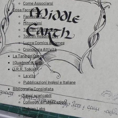
Come Associarsi
Cosa Facciamo
FantastikA
Mitopoiesi
Tolkien Studies Day
Tolkien Reading Day
Lucca Comics & Games
Cronologia Attività
La Tana del Drago
I Quaderni di Arda
J.R.R. Tolkien
La vita
Pubblicazioni Inglesi e Italiane
Bibliografia Consigliata
Saggi scaricabili
Convegni e Pubblicazioni
Tolkien Labs
Recensioni