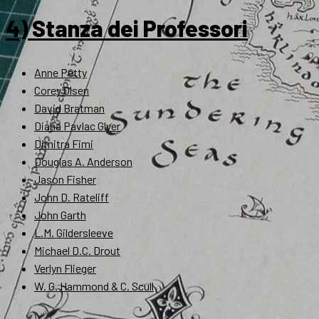
4) Stanza dei Professori
Anne Petty
Corey Olsen
David Bratman
Diana Pavlac Glyer
Dimitra Fimi
Douglas A. Anderson
Jason Fisher
John D. Rateliff
John Garth
L.M. Gildersleeve
Michael D.C. Drout
Verlyn Flieger
W. G. Hammond & C. Scull