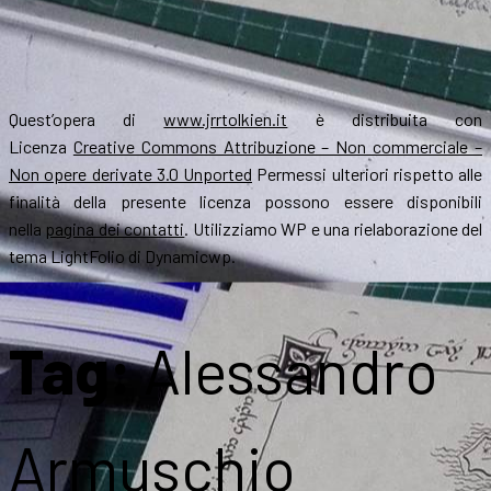
Quest’opera di
www.jrrtolkien.it
è distribuita con
Licenza
Creative Commons Attribuzione – Non commerciale –
Non opere derivate 3.0 Unported
Permessi ulteriori rispetto alle
finalità della presente licenza possono essere disponibili
nella
pagina dei contatti
. Utilizziamo WP e una rielaborazione del
tema LightFolio di Dynamicwp.
Tag:
Alessandro
Armuschio