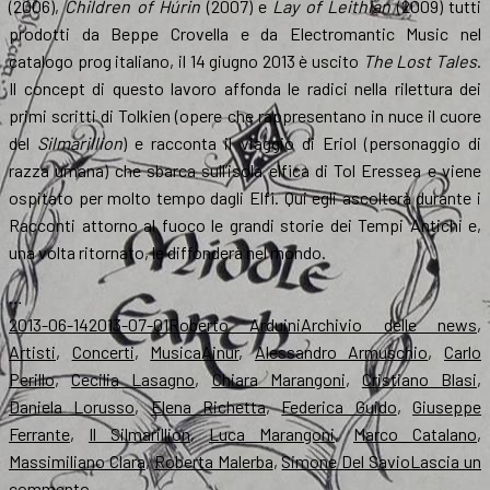
(2006),
Children of Húrin
(2007) e
Lay of Leithian
(2009) tutti
prodotti da Beppe Crovella e da Electromantic Music nel
catalogo prog italiano, il 14 giugno 2013 è uscito
The Lost Tales
.
Il concept di questo lavoro affonda le radici nella rilettura dei
primi scritti di Tolkien (opere che rappresentano in nuce il cuore
del
Silmarillion
) e racconta il viaggio di Eriol (personaggio di
razza umana) che sbarca sull’isola elfica di Tol Eressea e viene
ospitato per molto tempo dagli Elfi. Qui egli ascolterà durante i
Racconti attorno al fuoco le grandi storie dei Tempi Antichi e,
una volta ritornato, le diffonderà nel mondo.
…
Scritto
Autore
Categorie
2013-06-14
2013-07-01
Roberto Arduini
Archivio delle news
,
il
Tag
Artisti
,
Concerti
,
Musica
Ainur
,
Alessandro Armuschio
,
Carlo
Perillo
,
Cecilia Lasagno
,
Chiara Marangoni
,
Cristiano Blasi
,
Daniela Lorusso
,
Elena Richetta
,
Federica Guido
,
Giuseppe
Ferrante
,
Il Silmarillion
,
Luca Marangoni
,
Marco Catalano
,
Massimiliano Clara
,
Roberta Malerba
,
Simone Del Savio
Lascia un
su
commento