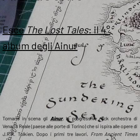
Esce
The Lost Tales
: il 4°
album degli Ainur
Tornano in scena gli
Ainur
, la progressive rock orchestra di
Venaria Reale (paese alle porte di Torino) che si ispira alle opere di
J.R.R. Tolkien. Dopo i primi tre lavori,
From Ancient Times