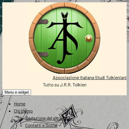
Vai
al
contenuto
Associazione Italiana Studi Tolkieniani
Tutto su J.R.R. Tolkien
Menu e widget
Home
Chi siamo
Redazione del sito AIST
Contatti e Social