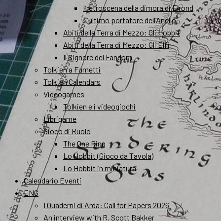
I retroscena della dimora di Elrond
L’ultimo portatore dell’Anello
Abiti della Terra di Mezzo: Gli Hobbit
Abiti della Terra di Mezzo: Gli Elfi
Il Signore del Fandom
Tolkien a Fumetti
Tolkien Calendars
Videogames
Tolkien e i videogiochi
Librigame
Gioco di Ruolo
The One Ring
Lo Hobbit (Gioco da Tavola)
Lo Hobbit in miniatura
Calendario Eventi
ENG
I Quaderni di Arda: Call for Papers 2026
An interview with R. Scott Bakker