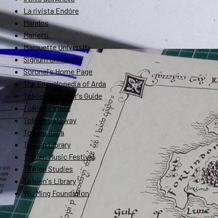
La rivista Endóre
Mandos
Marietti
Marquette University
Signum University
Soronel's Home Page
The Encyclopedia of Arda
Tolkien Collector's Guide
Tolkien Estate
Tolkien Gateway
Tolkien Italia
Tolkien Library
Tolkien Music Festival
Tolkien Studies
Tolkien's Library
Wu Ming Foundation