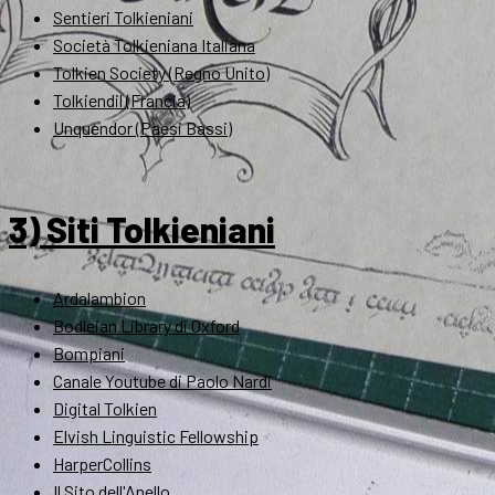
Sentieri Tolkieniani
Società Tolkieniana Italiana
Tolkien Society (Regno Unito)
Tolkiendil (Francia)
Unquendor (Paesi Bassi)
3) Siti Tolkieniani
Ardalambion
Bodleian Library di Oxford
Bompiani
Canale Youtube di Paolo Nardi
Digital Tolkien
Elvish Linguistic Fellowship
HarperCollins
Il Sito dell'Anello