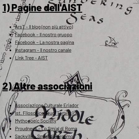
1) Pagine dell'AIST
ArsT – Il blog (non più attivo)
Facebook – Il nostro gruppo
Facebook – La nostra pagina
Instagram – Il nostro canale
Link Tree – AIST
2) Altre associazioni
Associazione Culturale Eriador
Ist. Filosofico Studi Tomistici
Mythopoeic Society
Proudneck – Lo Smial di Roma
Sackville – Smial di Bergamo