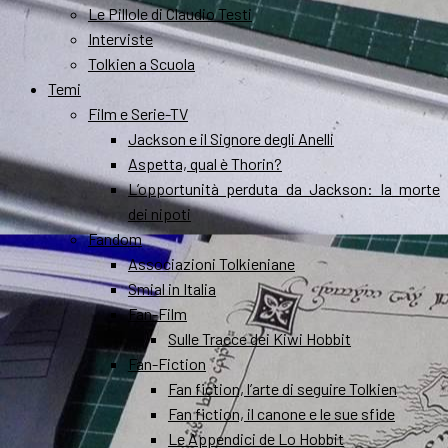
Le Pillole di Claudio Testi
Interviste
Tolkien a Scuola
Temi
Film e Serie-TV
Jackson e il Signore degli Anelli
Aspetta, qual è Thorin?
L’opportunità perduta da Jackson: la morte
dei nipoti
Fandom
Associazioni Tolkieniane
Smial in Italia
Fan-Film
Sulle Tracce dei Kiwi Hobbit
Fan-Fiction
Fan fiction, l’arte di seguire Tolkien
Fan fiction, il canone e le sue sfide
Le Appendici de Lo Hobbit