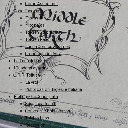
Come Associarsi
Cosa Facciamo
FantastikA
Mitopoiesi
Tolkien Studies Day
Tolkien Reading Day
Lucca Comics & Games
Cronologia Attività
La Tana del Drago
I Quaderni di Arda
J.R.R. Tolkien
La vita
Pubblicazioni Inglesi e Italiane
Bibliografia Consigliata
Saggi scaricabili
Convegni e Pubblicazioni
Tolkien Labs
Recensioni