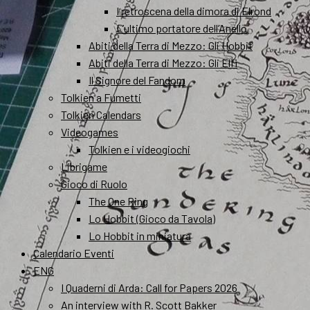
I retroscena della dimora di Elrond
L’ultimo portatore dell’Anello
Abiti della Terra di Mezzo: Gli Hobbit
Abiti della Terra di Mezzo: Gli Elfi
Il Signore del Fandom
Tolkien a Fumetti
Tolkien Calendars
Videogames
Tolkien e i videogiochi
Librigame
Gioco di Ruolo
The One Ring
Lo Hobbit (Gioco da Tavola)
Lo Hobbit in miniatura
Calendario Eventi
ENG
I Quaderni di Arda: Call for Papers 2026
An interview with R. Scott Bakker