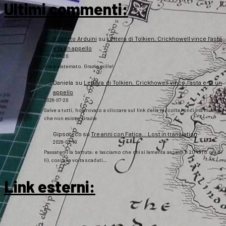
Ultimi commenti:
Roberto Arduini
su
Lettera di Tolkien, Crickhowell vince l’asta
e fa un appello
2026-07-20
Ora è sistemato. Grazie mille!
Daniela
su
Lettera di Tolkien, Crickhowell vince l’asta e fa un
appello
2026-07-20
Salve a tutti, ho provato a cliccare sul link della raccolta fondi ma mi dice
che non esiste. Grazie
Gipsoteco
su
Tre anni con Fatica… Lost in translation
2026-07-10
Passatemi la battuta: e lasciamo che chi si lamenta aspetti il 2043 (o giù di
lì), così una volta scaduti…
Link esterni
: