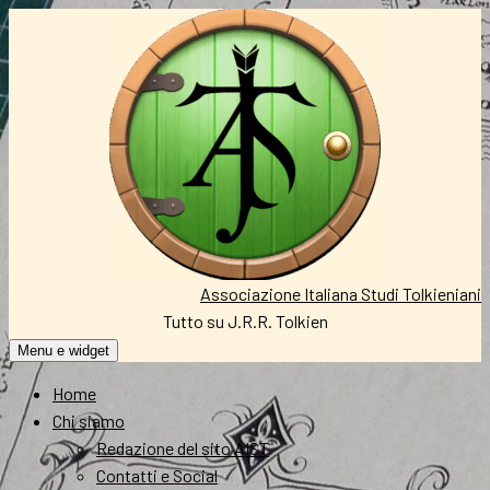
Vai
al
contenuto
Associazione Italiana Studi Tolkieniani
Tutto su J.R.R. Tolkien
Menu e widget
Home
Chi siamo
Redazione del sito AIST
Contatti e Social