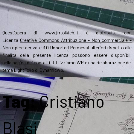
Quest’opera di
www.jrrtolkien.it
è distribuita con
Licenza
Creative Commons Attribuzione – Non commerciale –
Non opere derivate 3.0 Unported
Permessi ulteriori rispetto alle
finalità della presente licenza possono essere disponibili
nella
pagina dei contatti
. Utilizziamo WP e una rielaborazione del
tema LightFolio di Dynamicwp.
Tag:
Cristiano
Blasi