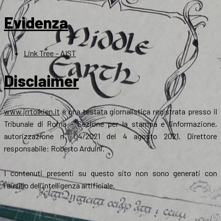
Evidenza
Link Tree – AIST
Disclaimer
www.jrrtolkien.it
è una testata giornalistica registrata presso il
Tribunale di Roma - Sezione per la stampa e l’informazione,
autorizzazione n° 04/2021 del 4 agosto 2021. Direttore
responsabile: Roberto Arduini.
I contenuti presenti su questo sito non sono generati con
l'ausilio dell'intelligenza artificiale.