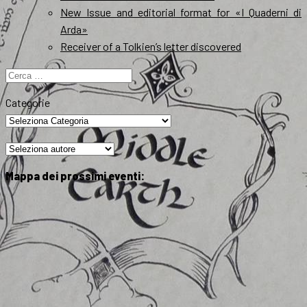
New Issue and editorial format for «I Quaderni di
Arda»
Receiver of a Tolkien’s letter discovered
Ricerca
per:
Categorie
Mappa dei prossimi eventi: