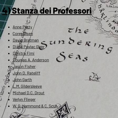
4) Stanza dei Professori
Anne Petty
Corey Olsen
David Bratman
Diana Pavlac Glyer
Dimitra Fimi
Douglas A. Anderson
Jason Fisher
John D. Rateliff
John Garth
L.M. Gildersleeve
Michael D.C. Drout
Verlyn Flieger
W. G. Hammond & C. Scull