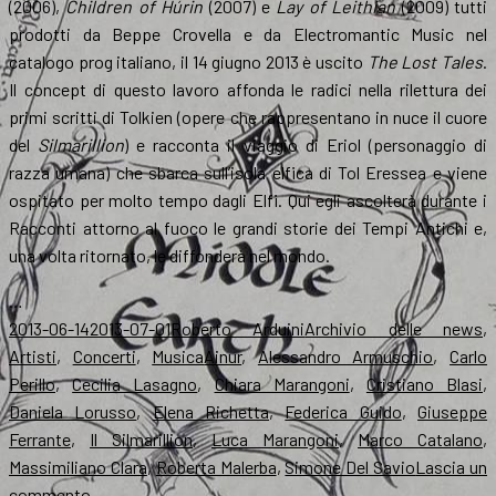
(2006),
Children of Húrin
(2007) e
Lay of Leithian
(2009) tutti
prodotti da Beppe Crovella e da Electromantic Music nel
catalogo prog italiano, il 14 giugno 2013 è uscito
The Lost Tales
.
Il concept di questo lavoro affonda le radici nella rilettura dei
primi scritti di Tolkien (opere che rappresentano in nuce il cuore
del
Silmarillion
) e racconta il viaggio di Eriol (personaggio di
razza umana) che sbarca sull’isola elfica di Tol Eressea e viene
ospitato per molto tempo dagli Elfi. Qui egli ascolterà durante i
Racconti attorno al fuoco le grandi storie dei Tempi Antichi e,
una volta ritornato, le diffonderà nel mondo.
…
Scritto
Autore
Categorie
2013-06-14
2013-07-01
Roberto Arduini
Archivio delle news
,
il
Tag
Artisti
,
Concerti
,
Musica
Ainur
,
Alessandro Armuschio
,
Carlo
Perillo
,
Cecilia Lasagno
,
Chiara Marangoni
,
Cristiano Blasi
,
Daniela Lorusso
,
Elena Richetta
,
Federica Guido
,
Giuseppe
Ferrante
,
Il Silmarillion
,
Luca Marangoni
,
Marco Catalano
,
Massimiliano Clara
,
Roberta Malerba
,
Simone Del Savio
Lascia un
su
commento