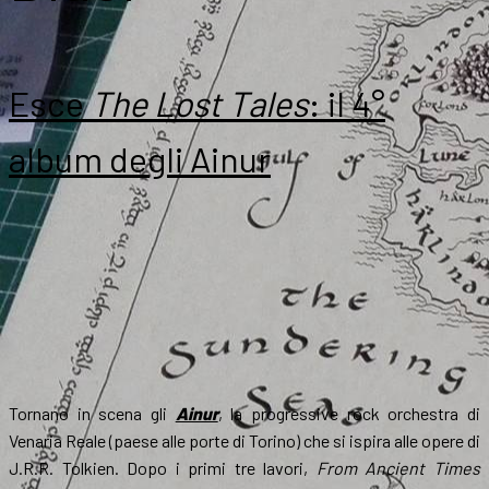
Esce
The Lost Tales
: il 4°
album degli Ainur
Tornano in scena gli
Ainur
, la progressive rock orchestra di
Venaria Reale (paese alle porte di Torino) che si ispira alle opere di
J.R.R. Tolkien. Dopo i primi tre lavori,
From Ancient Times