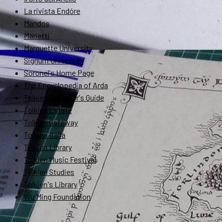
La rivista Endóre
Mandos
Marietti
Marquette University
Signum University
Soronel's Home Page
The Encyclopedia of Arda
Tolkien Collector's Guide
Tolkien Estate
Tolkien Gateway
Tolkien Italia
Tolkien Library
Tolkien Music Festival
Tolkien Studies
Tolkien's Library
Wu Ming Foundation