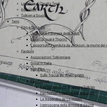
Le Pillole di Claudio Testi
Interviste
Tolkien a Scuola
Temi
Film e Serie-TV
Jackson e il Signore degli Anelli
Aspetta, qual è Thorin?
L’opportunità perduta da Jackson: la morte dei 
Fandom
Associazioni Tolkieniane
Smial in Italia
Fan-Film
Sulle Tracce dei Kiwi Hobbit
Fan-Fiction
Fan fiction, l’arte di seguire Tolkien
Fan fiction, il canone e le sue sfide
Le Appendici de Lo Hobbit
I retroscena della dimora di Elrond