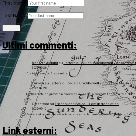
First Name:
Last Name:
Ultimi commenti:
Roberto Arduini
su
Lettera di Tolkien, Crickhowell vince l’asta e 
2026-07-20
Ora è sistemato. Grazie mille!
Daniela
su
Lettera di Tolkien, Crickhowell vince l’asta e fa un app
2026-07-20
Salve a tutti, ho provato a cliccare sul link della raccolta fondi ma mi dice c
Gipsoteco
su
Tre anni con Fatica… Lost in translation
2026-07-10
Passatemi la battuta: e lasciamo che chi si lamenta aspetti il 2043 (o giù di lì
Link esterni
: