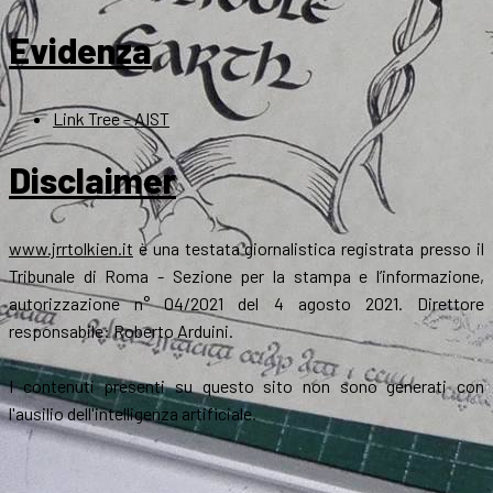
Evidenza
Link Tree – AIST
Disclaimer
www.jrrtolkien.it
è una testata giornalistica registrata presso il
Tribunale di Roma - Sezione per la stampa e l’informazione,
autorizzazione n° 04/2021 del 4 agosto 2021. Direttore
responsabile: Roberto Arduini.
I contenuti presenti su questo sito non sono generati con
l'ausilio dell'intelligenza artificiale.