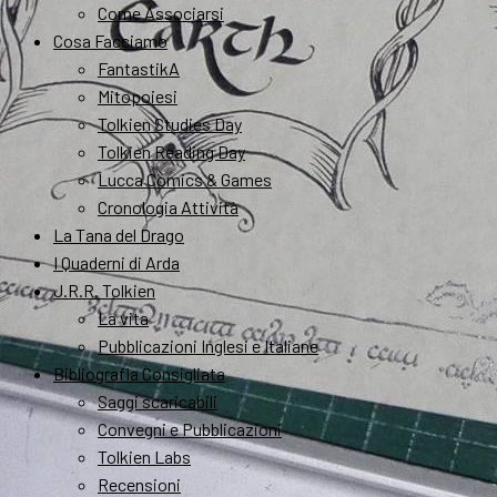
Come Associarsi
Cosa Facciamo
FantastikA
Mitopoiesi
Tolkien Studies Day
Tolkien Reading Day
Lucca Comics & Games
Cronologia Attività
La Tana del Drago
I Quaderni di Arda
J.R.R. Tolkien
La vita
Pubblicazioni Inglesi e Italiane
Bibliografia Consigliata
Saggi scaricabili
Convegni e Pubblicazioni
Tolkien Labs
Recensioni