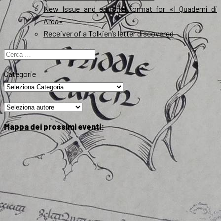
New Issue and editorial format for «I Quaderni di
Arda»
Receiver of a Tolkien’s letter discovered
Ricerca
per:
Categorie
Mappa dei prossimi eventi: