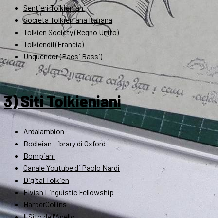
Sentieri Tolkieniani
Società Tolkieniana Italiana
Tolkien Society (Regno Unito)
Tolkiendil (Francia)
Unquendor (Paesi Bassi)
3) Siti Tolkieniani
Ardalambion
Bodleian Library di Oxford
Bompiani
Canale Youtube di Paolo Nardi
Digital Tolkien
Elvish Linguistic Fellowship
HarperCollins
Il Sito dell'Anello