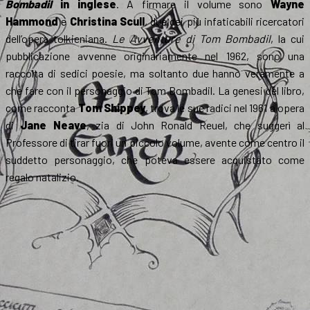
Bombadil
in inglese
. A firmare il volume sono
Wayne
Hammond
e
Christina Scull
, due dei più infaticabili ricercatori
dell’opera tolkieniana.
Le Avventure di Tom Bombadil
, la cui
pubblicazione avvenne originariamente nel 1962, sono una
raccolta di sedici poesie, ma soltanto due hanno veramente a
che fare con il personaggio di Tom Bombadil. La genesi del libro,
come racconta
Tom Shippey
, trova le sue radici nel 1961 a opera
di
Jane Neave
, zia di John Ronald Reuel, che suggerì al
Professore di tirar fuori un piccolo volume, avente come centro il
suddetto personaggio, che poteva essere acquistato come
regalo natalizio.