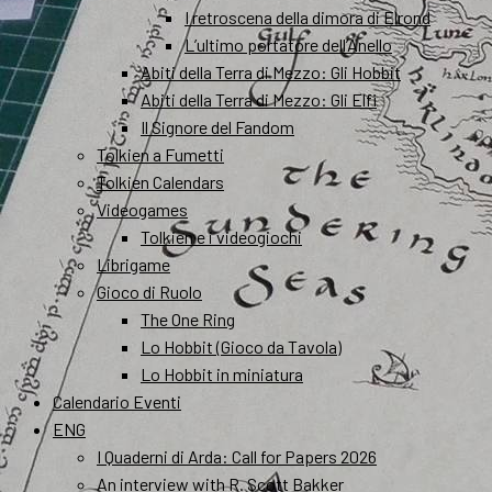
I retroscena della dimora di Elrond
L’ultimo portatore dell’Anello
Abiti della Terra di Mezzo: Gli Hobbit
Abiti della Terra di Mezzo: Gli Elfi
Il Signore del Fandom
Tolkien a Fumetti
Tolkien Calendars
Videogames
Tolkien e i videogiochi
Librigame
Gioco di Ruolo
The One Ring
Lo Hobbit (Gioco da Tavola)
Lo Hobbit in miniatura
Calendario Eventi
ENG
I Quaderni di Arda: Call for Papers 2026
An interview with R. Scott Bakker