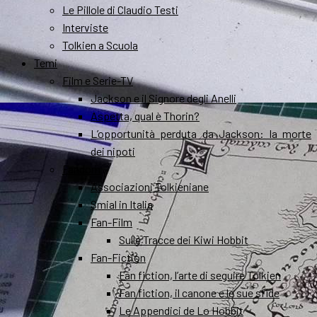
Le Pillole di Claudio Testi
Interviste
Tolkien a Scuola
Temi
Film e Serie-TV
Jackson e il Signore degli Anelli
Aspetta, qual è Thorin?
L’opportunità perduta da Jackson: la morte
dei nipoti
Fandom
Associazioni Tolkieniane
Smial in Italia
Fan-Film
Sulle Tracce dei Kiwi Hobbit
Fan-Fiction
Fan fiction, l’arte di seguire Tolkien
Fan fiction, il canone e le sue sfide
Le Appendici de Lo Hobbit