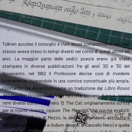
Tolkien accolse il consiglio e riunì alcuni componimenti che egli
stesso aveva steso in tempi diversi nel corso di quegli ultimi 40
anni. La maggior parte delle sedici poesie erano già state
stampate in diverse pubblicazioni fra gli anni ’20 e ’30 del
Novecento, nel 1962 il Professore decise così di rivederle
interamente, inserendole in una cornice concettuale più ampia,
riportando
Le Avventure
come un traduzione dal
Libro Rosso
dei Confini Occidentali
. Nella raccolta trovano dunque posto
temi diversi come la numero 12
The Cat
, originariamente scritta
per la nipote Joanna, oppure
The Mewlips
, che non ha espliciti
legami con la Terra di Mezzo, la decima
Oliphaunt
, attribuita a
Sam Gamgee (recitata a Gollum davanti al Cancello Nero) e quella