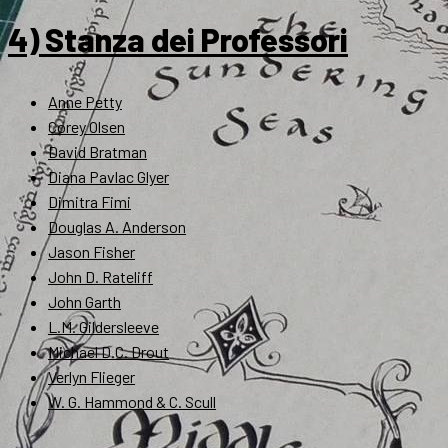
4) Stanza dei Professori
Anne Petty
Corey Olsen
David Bratman
Diana Pavlac Glyer
Dimitra Fimi
Douglas A. Anderson
Jason Fisher
John D. Rateliff
John Garth
L.M. Gildersleeve
Michael D.C. Drout
Verlyn Flieger
W. G. Hammond & C. Scull