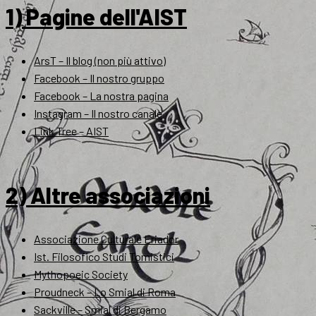
1) Pagine dell'AIST
ArsT – Il blog (non più attivo)
Facebook – Il nostro gruppo
Facebook – La nostra pagina
Instagram – Il nostro canale
Link Tree – AIST
2) Altre associazioni
Associazione Culturale Eriador
Ist. Filosofico Studi Tomistici
Mythopoeic Society
Proudneck – Lo Smial di Roma
Sackville – Smial di Bergamo