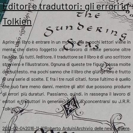
le
Editori e traduttori: gli errori in
“nuove”
Avventure
Tolkien
di
Tom
Bombadil
Aprire un libro è entrare in un mondo. Ma a pochi lettori viene in
mente che dietro l’oggetto c’è il lavoro di molte persone oltre
l’autore. Su tutti, l’editore, il traduttore se il libro è di uno scrittore
straniero e l’illustratore. Ognuna di queste tre figure passa molte
ore sul testo, ma pochi sanno che il libro che giunge loro è frutto
di una serie di scelte. E fra i tre ruoli citati, forse l’ultimo è quello
che può fare meno danni, mentre gli altri due possono produrre
gli errori più duraturi. Passiamo, quindi, in rassegna il lavoro di
editori e traduttori in generale, prima di concentrarsi su J.R.R.
Tolkien.
…
Scritto
Autore
Categorie
2013-02-04
2016-11-21
Roberto Arduini
Archivio delle news
,
Opere
,