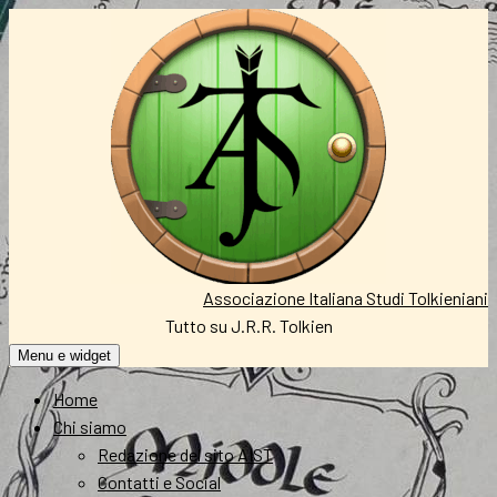
Vai
al
contenuto
Associazione Italiana Studi Tolkieniani
Tutto su J.R.R. Tolkien
Menu e widget
Home
Chi siamo
Redazione del sito AIST
Contatti e Social