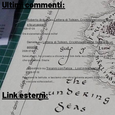
Ultimi commenti:
Roberto Arduini
su
Lettera di Tolkien, Crickhowell vince l’asta
e fa un appello
2026-07-20
Ora è sistemato. Grazie mille!
Daniela
su
Lettera di Tolkien, Crickhowell vince l’asta e fa un
appello
2026-07-20
Salve a tutti, ho provato a cliccare sul link della raccolta fondi ma mi dice
che non esiste. Grazie
Gipsoteco
su
Tre anni con Fatica… Lost in translation
2026-07-10
Passatemi la battuta: e lasciamo che chi si lamenta aspetti il 2043 (o giù di
lì), così una volta scaduti…
Link esterni
: