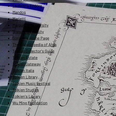
La rivista Endóre
Mandos
Marietti
Marquette University
Signum University
Soronel's Home Page
The Encyclopedia of Arda
Tolkien Collector's Guide
Tolkien Estate
Tolkien Gateway
Tolkien Italia
Tolkien Library
Tolkien Music Festival
Tolkien Studies
Tolkien's Library
Wu Ming Foundation