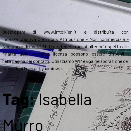
Quest’opera di
www.jrrtolkien.it
è distribuita con
Licenza
Creative Commons Attribuzione – Non commerciale –
Non opere derivate 3.0 Unported
Permessi ulteriori rispetto alle
finalità della presente licenza possono essere disponibili
nella
pagina dei contatti
. Utilizziamo WP e una rielaborazione del
tema LightFolio di Dynamicwp.
Tag:
Isabella
Murro