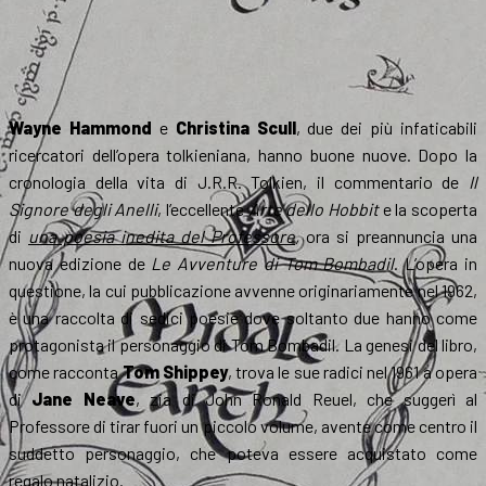
Wayne Hammond
e
Christina Scull
, due dei più infaticabili
ricercatori dell’opera tolkieniana, hanno buone nuove. Dopo la
cronologia della vita di J.R.R. Tolkien, il commentario de
Il
Signore degli Anelli
, l’eccellente
Arte dello Hobbit
e la scoperta
di
una poesia inedita del Professore
,
ora si preannuncia una
nuova edizione de
Le Avventure di Tom Bombadil
. L’opera in
questione, la cui pubblicazione avvenne originariamente nel 1962,
è una raccolta di sedici poesie dove soltanto due hanno come
protagonista il personaggio di Tom Bombadil. La genesi del libro,
come racconta
Tom Shippey
, trova le sue radici nel 1961 a opera
di
Jane Neave
, zia di John Ronald Reuel, che suggerì al
Professore di tirar fuori un piccolo volume, avente come centro il
suddetto personaggio, che poteva essere acquistato come
regalo natalizio.