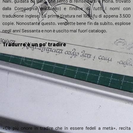
Nani, guidata da Balin, che tentò di reinsediarsi a Moria, trovato
dalla Compagnia dell’Anello) e l’indice di
tutti
i nomi con
traduzione inglese. La prima tiratura nel 1954 fu di appena 3.500
copie. Nonostante questo, vendette bene fin da subito, esplose
negli anni Sessanta e non è uscito mai fuori catalogo.
Tradurre è un po’ tradire
«C’è più onore in tradire che in essere fedeli a metà», recita