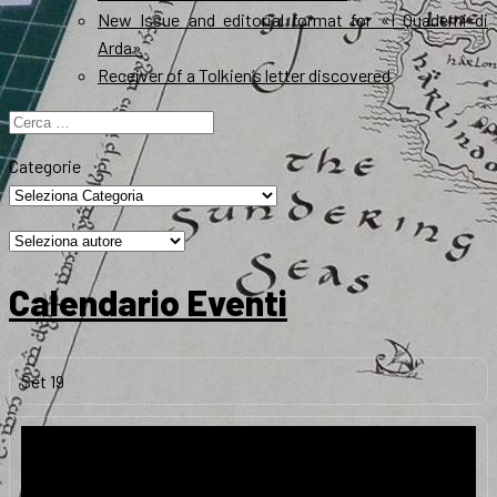
New Issue and editorial format for «I Quaderni di
Arda»
Receiver of a Tolkien’s letter discovered
Ricerca
per:
Categorie
Calendario Eventi
Set
19