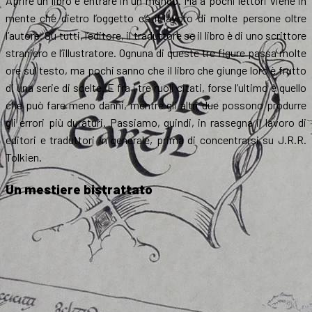
Aprire un libro è entrare in un mondo. Ma a pochi lettori viene in
mente che dietro l’oggetto c’è il lavoro di molte persone oltre
l’autore. Su tutti, l’editore, il traduttore se il libro è di uno scrittore
straniero e l’illustratore. Ognuna di queste tre figure passa molte
ore sul testo, ma pochi sanno che il libro che giunge loro è frutto
di una serie di scelte. E fra i tre ruoli citati, forse l’ultimo è quello
che può fare meno danni, mentre gli altri due possono produrre
gli errori più duraturi. Passiamo, quindi, in rassegna il lavoro di
editori e traduttori in generale, prima di concentrarsi su J.R.R.
Tolkien.
Un mestiere bistrattato