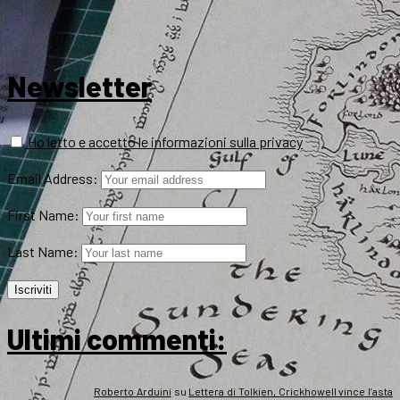
Newsletter
Ho letto e accetto le informazioni sulla privacy
Email Address:
First Name:
Last Name:
Ultimi commenti:
Roberto Arduini
su
Lettera di Tolkien, Crickhowell vince l’asta