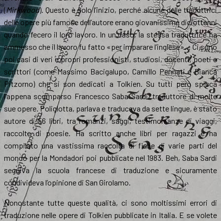
(
Mirkwood
). Questo è solo l’inizio, perché alcune delle traduttrici
delle opere più famose dell’autore erano giovanissime diciottenni
quando fecero il loro lavoro. In un caso, la stessa traduttrice ha
ammesso che il lavoro fu fatto «per imparare l’inglese»… Ci sono
poi casi di veri e propri professionisti, studiosi, docenti, poeti e
scrittori (come Massimo Bacigalupo, Camillo Pennati e Bianca
Pitzorno) che si son dedicati a Tolkien. Su tutti però spicca
l’appena scomparso Francesco Saba Sardi, traduttore di molte
sue opere. Poliglotta, parlava e traduceva da sette lingue, è stato
autore di 56 libri, tra romanzi, saggi, testimonianze di viaggi,
raccolte di poesie. Ha scritto anche libri per ragazzi e ha
compilato una vastissima raccolta di fiabe di varie parti del
mondo per la Mondadori poi pubblicate nel 1983. Beh, Saba Sardi
seguiva la scuola francese di traduzione e sicuramente
condivideva l’opinione di San Girolamo.
Nonostante tutte queste qualità, ci sono moltissimi errori di
traduzione nelle opere di Tolkien pubblicate in Italia. E se volete