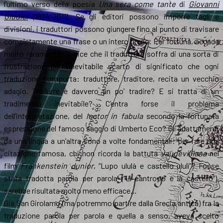
l’ultimo verso della poesia
Una sera come tante
di
Giovanni
Giudici
(1924-2011). Se gli editori possono imporre tagli e
divisioni, i traduttori possono giungere fino al punto di travisare
completamente una frase o un intero brano. Per fortuna, accade
molto raramente. Si dice che il traduttore soffra di una sorta di
frustrazione per l’inevitabile scarto di significato che ogni
traduzione comporta: traduttore, traditore, recita un vecchio
adagio. Tradurre è davvero un po’ tradire? E si tratta di un
tradimento inevitabile? C’entra forse il problema
dell’interpretazione, del
lector in fabula
secondo la fortunata
espressione del famoso saggio di Umberto Eco? Gli adattamenti
da una lingua a un’altra sono a volte fondamentali: per fare una
citazione famosa, chi non ricorda la battuta
vaudevilliana
nel
film
Frankenstein Junior
, “Lupo ululà e castello ululì”? Fosse
stata tradotta parola per parola (“Lì cantropo e là castello”),
sarebbe risultata molto meno efficace…
Già San Girolamo (ma potremmo partire dalla Grecia antica) fra la
traduzione parola per parola e quella a senso, aveva scelto