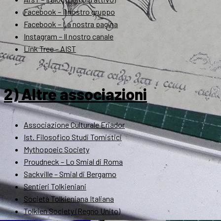
Facebook – Il nostro gruppo
Facebook – La nostra pagina
Instagram – Il nostro canale
Link Tree – AIST
2) Altre associazioni
Associazione Culturale Eriador
Ist. Filosofico Studi Tomistici
Mythopoeic Society
Proudneck – Lo Smial di Roma
Sackville – Smial di Bergamo
Sentieri Tolkieniani
Società Tolkieniana Italiana
Tolkien Society (Regno Unito)