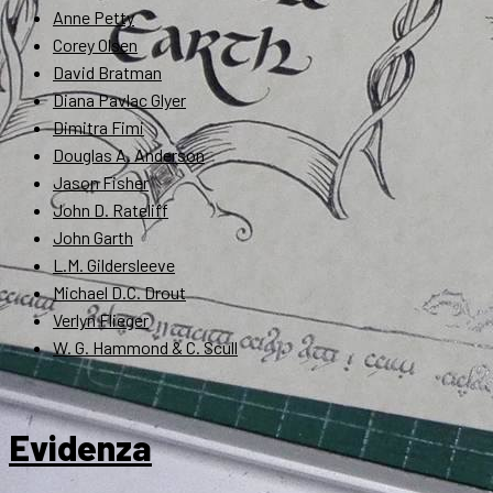
Anne Petty
Corey Olsen
David Bratman
Diana Pavlac Glyer
Dimitra Fimi
Douglas A. Anderson
Jason Fisher
John D. Rateliff
John Garth
L.M. Gildersleeve
Michael D.C. Drout
Verlyn Flieger
W. G. Hammond & C. Scull
Evidenza