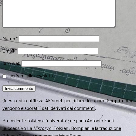
Nome
*
Email
*
Sito web
Iscrivimi alla newsletter!
Questo sito utilizza Akismet per ridurre lo spam.
Scopri come
vengono elaborati i dati derivati dai commenti
.
Navigazione
Articolo
Precedente
Tolkien all’università: ne parla Antonio Faeti
precedente:
Articolo
Successivo
La
History
di Tolkien: Bompiani e la traduzione
articoli
successivo:
Privacy
Proudly powered by WordPress