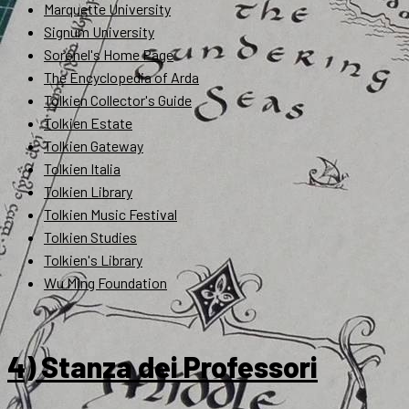
Marquette University
Signum University
Soronel's Home Page
The Encyclopedia of Arda
Tolkien Collector's Guide
Tolkien Estate
Tolkien Gateway
Tolkien Italia
Tolkien Library
Tolkien Music Festival
Tolkien Studies
Tolkien's Library
Wu Ming Foundation
4) Stanza dei Professori