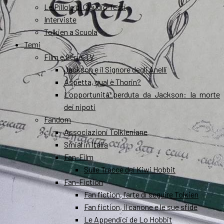
Le Pillole di Claudio Testi
Interviste
Tolkien a Scuola
Temi
Film e Serie-TV
Jackson e il Signore degli Anelli
Aspetta, qual è Thorin?
L’opportunità perduta da Jackson: la morte
dei nipoti
Fandom
Associazioni Tolkieniane
Smial in Italia
Fan-Film
Sulle Tracce dei Kiwi Hobbit
Fan-Fiction
Fan fiction, l’arte di seguire Tolkien
Fan fiction, il canone e le sue sfide
Le Appendici de Lo Hobbit