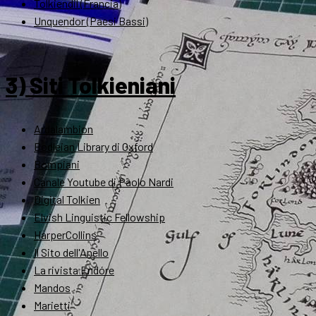
Tolkiendil (Francia)
Unquendor (Paesi Bassi)
3) Siti Tolkieniani
Ardalambion
Bodleian Library di Oxford
Bompiani
Canale Youtube di Paolo Nardi
Digital Tolkien
Elvish Linguistic Fellowship
HarperCollins
Il Sito dell'Anello
La rivista Endóre
Mandos
Marietti