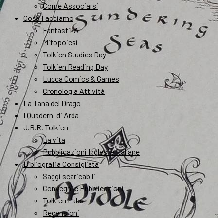
Come Associarsi
Cosa Facciamo
FantastikA
Mitopoiesi
Tolkien Studies Day
Tolkien Reading Day
Lucca Comics & Games
Cronologia Attività
La Tana del Drago
I Quaderni di Arda
J.R.R. Tolkien
La vita
Pubblicazioni Inglesi e Italiane
Bibliografia Consigliata
Saggi scaricabili
Convegni e Pubblicazioni
Tolkien Labs
Recensioni