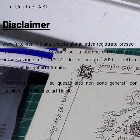
Link Tree – AIST
Disclaimer
www.jrrtolkien.it
è una testata giornalistica registrata presso il
Tribunale di Roma - Sezione per la stampa e l’informazione,
autorizzazione n° 04/2021 del 4 agosto 2021. Direttore
responsabile: Roberto Arduini.
I contenuti presenti su questo sito non sono generati con
l'ausilio dell'intelligenza artificiale.