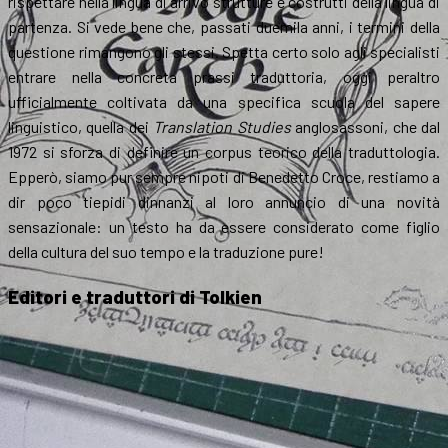
rispettare nella lingua di arrivo strutture e costrutti della lingua di
partenza. Si vede bene che, passati duemila anni, i termini della
questione rimangono gli stessi. Spetta certo solo agli specialisti
entrare nella concreta prassi traduttoria, oggi peraltro
ufficialmente coltivata da una specifica scuola del sapere
linguistico, quella dei
Translation Studies
anglosassoni, che dal
1972 si sforza di definire un corpus teorico della traduttologia.
Epperò, siamo pur sempre nipoti di Benedetto Croce, restiamo a
dir poco tiepidi dinnanzi al loro annuncio di una novità
sensazionale: un testo ha da essere considerato come figlio
della cultura del suo tempo e la traduzione pure!
Editori e traduttori di Tolkien