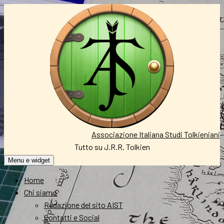
Vai
al
contenuto
Associazione Italiana Studi Tolkieniani
Tutto su J.R.R. Tolkien
Menu e widget
Home
Chi siamo
Redazione del sito AIST
Contatti e Social