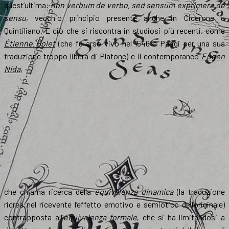
quest’ultima:
non verbum de verbo, sed sensum exprimere de
sensu
, vecchio principio presente anche in Cicerone e
Quintiliano. È ciò che si riscontra in studiosi più recenti, come
Étienne Dolet
(che fu arso vivo nel 1546 a Parigi per una sua
traduzione troppo libera di Platone) e il contemporaneo
Eugen
Nida
,
che chiama ricerca della
equivalenza dinamica
(la traduzione
ricrea nel ricevente l’effetto emotivo e semiotico dell’originale)
contrapposta all’
equivalenza formale
, che si ha limitandosi a