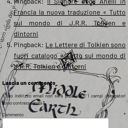
Pingback:
Il Signore degli Anelli in
Francia la nuova traduzione « Tutto
sul mondo di J.R.R. Tolkien e
dintorni
Pingback:
Le Lettere di Tolkien sono
fuori catalogo « Tutto sul mondo di
J.R.R. Tolkien e dintorni
Lascia un commento
Il tuo indirizzo email non sarà pubblicato.
I campi obbligatori
sono contrassegnati
*
Commento
*