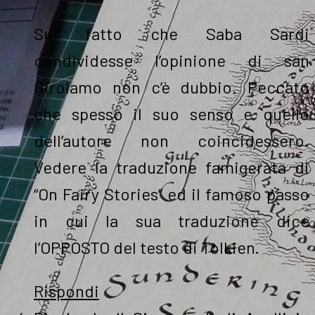
Sul fatto che Saba Sardi
condividesse l’opinione di san
Girolamo non c’è dubbio. Peccato
che spesso il suo senso e quello
dell’autore non coincidessero.
Vedere la traduzione famigerata di
“On Fairy Stories” ed il famoso passo
in cui la sua traduzione dice
l’OPPOSTO del testo di Tolkien.
Rispondi