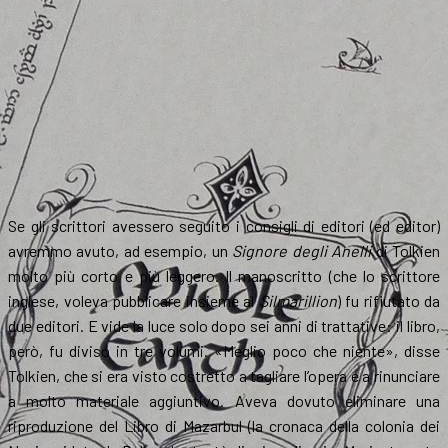
Se gli scrittori avessero seguito i consigli di editori (ed editor)
avremmo avuto, ad esempio, un
Signore degli Anelli
di Tolkien
molto più corto e più leggero. Il manoscritto (che lo scrittore
inglese, voleva pubblicare insieme al
Silmarillion
) fu rifiutato da
due editori. E vide la luce solo dopo sei anni di trattative: il libro,
però, fu diviso in tre volumi. «Meglio poco che niente», disse
Tolkien, che si era visto costretto a tagliare l’opera e a rinunciare
a molto materiale aggiuntivo. Aveva dovuto eliminare una
riproduzione del Libro di Mazarbul (la cronaca della colonia dei