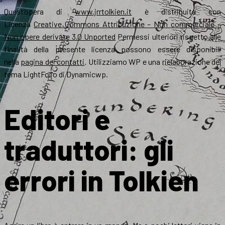
Quest’opera di
www.jrrtolkien.it
è distribuita con
Licenza
Creative Commons Attribuzione – Non commerciale –
Non opere derivate 3.0 Unported
Permessi ulteriori rispetto alle
finalità della presente licenza possono essere disponibili
nella
pagina dei contatti
. Utilizziamo WP e una rielaborazione del
tema LightFolio di Dynamicwp.
Editori e
traduttori: gli
errori in Tolkien