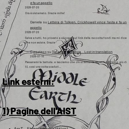
e fa un appello
2026-07-20
Ora è sistemato. Grazie mille!
Daniela
su
Lettera di Tolkien, Crickhowell vince l’asta e fa un
appello
2026-07-20
Salve a tutti, ho provato a cliccare sul link della raccolta fondi ma mi dice
che non esiste. Grazie
Gipsoteco
su
Tre anni con Fatica… Lost in translation
2026-07-10
Passatemi la battuta: e lasciamo che chi si lamenta aspetti il 2043 (o giù di
lì), così una volta scaduti…
Link esterni
:
1) Pagine dell'AIST
ArsT – Il blog (non più attivo)