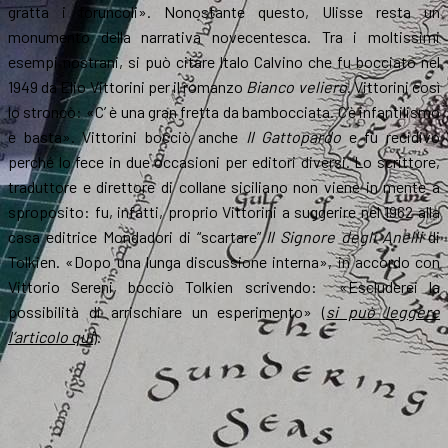
gratta i foruncoli». Nonostante questo, Ulisse resta un
monumento della narrativa novecentesca. Tra i moltissimi
esempi nostrani, si può citare Italo Calvino che fu bocciato nel
1949 da Elio Vittorini per il romanzo
Bianco veliero
. Vittorini così
lo stroncò: «C’ è una gran fretta da bambocciata. C’è infantilismo
e basta». Vittorini bocciò anche
Il Gattopardo
e fu recidivo
perché lo fece in due occasioni per editori diversi. Lo scrittore,
traduttore e direttore di collane siciliano non viene in mente a
sproposito: fu, infatti, proprio Vittorini a suggerire nel 1962 alla
casa editrice Mondadori di “scartare”
Il Signore degli Anelli
di
Tolkien. «Dopo una lunga discussione interna», in accordo con
Vittorio Sereni, bocciò Tolkien scrivendo: «Escluderei la
possibilità di arrischiare un esperimento» (
si può leggere
l’articolo qui
).