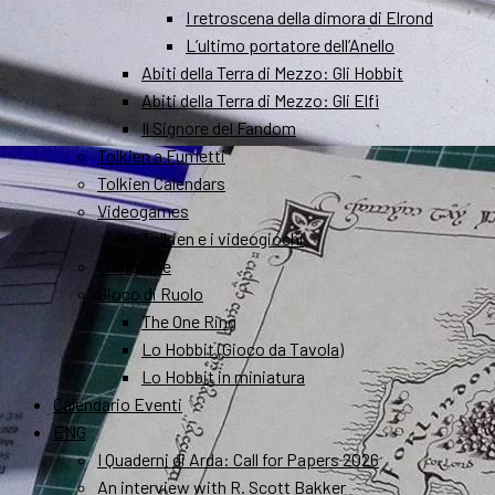
I retroscena della dimora di Elrond
L’ultimo portatore dell’Anello
Abiti della Terra di Mezzo: Gli Hobbit
Abiti della Terra di Mezzo: Gli Elfi
Il Signore del Fandom
Tolkien a Fumetti
Tolkien Calendars
Videogames
Tolkien e i videogiochi
Librigame
Gioco di Ruolo
The One Ring
Lo Hobbit (Gioco da Tavola)
Lo Hobbit in miniatura
Calendario Eventi
ENG
I Quaderni di Arda: Call for Papers 2026
An interview with R. Scott Bakker