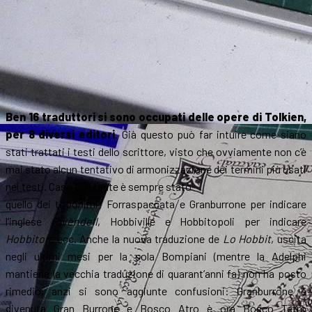
Ben 16 traduttori si sono occupati delle opere di Tolkien,
per 8 diversi editori
. Già questo può far intuire come siano
stati trattati i testi dello scrittore, visto che ovviamente non c’è
mai stato alcun tentativo di armonizzazione dei termini più usati
nei testi. Caso eclatante è sempre stato
quello dei toponimi: Forraspaccata e Granburrone per indicare
l’inglese
Rivendell
, Hobbiville e Hobbitopoli per indicare
Hobbiton
, ecc. Anche la nuova traduzione de
Lo Hobbit
, uscita
negli ultimi mesi per la sola Bompiani (mentre la Adelphi
mantiene la vecchia traduzione di quarant’anni fa) non ha posto
rimedio, anzi si sono aggiunte confusioni: Granburrone è
divenuta Gran Burrone e Bosco Atro è ora Bosco Tetro