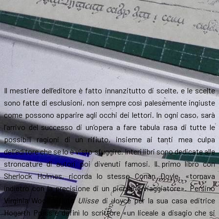
Il mestiere dell’editore è fatto innanzitutto di scelte, e le scelte
sono fatte di esclusioni, non sempre così palesemente ingiuste
come possono apparire agli occhi dei lettori. In ogni caso, sarà
l’arrivo del successo di un’opera a fare tabula rasa di tutte le
possibili ragioni di un rifiuto, insieme ai tanti mea culpa
dell’editore che se lo è visto sfuggire. Interi libri sono dedicate alle
stroncature di autori poi divenuti famosi. Il primo libro con
Sherlock Holmes, ricorda lo stesso Conan Doyle, «tornava
indietro con la precisione di un piccione viaggiatore». Persino
Virginia Woolf rifiutò
Ulisse
di Joyce per la sua casa editrice
Hogarth Press e definì lo scrittore «un liceale a disagio che si