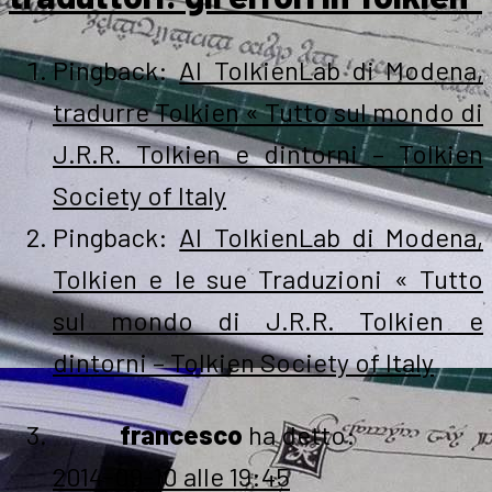
Pingback:
Al TolkienLab di Modena,
tradurre Tolkien « Tutto sul mondo di
J.R.R. Tolkien e dintorni – Tolkien
Society of Italy
Pingback:
Al TolkienLab di Modena,
Tolkien e le sue Traduzioni « Tutto
sul mondo di J.R.R. Tolkien e
dintorni – Tolkien Society of Italy
francesco
ha detto:
2014-09-10 alle 19:45