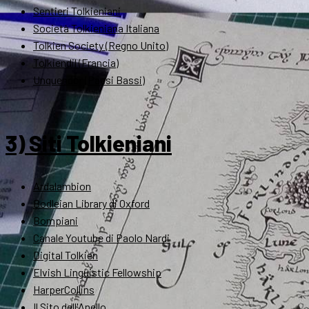
Sentieri Tolkieniani
Società Tolkieniana Italiana
Tolkien Society (Regno Unito)
Tolkiendil (Francia)
Unquendor (Paesi Bassi)
3) Siti Tolkieniani
Ardalambion
Bodleian Library di Oxford
Bompiani
Canale Youtube di Paolo Nardi
Digital Tolkien
Elvish Linguistic Fellowship
HarperCollins
Il Sito dell'Anello