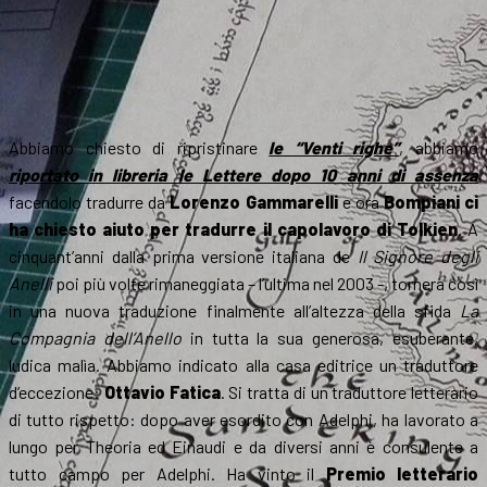
Abbiamo chiesto di ripristinare
le “Venti righe”
, abbiamo
riportato in libreria le Lettere dopo 10 anni di assenza
facendolo tradurre da
Lorenzo Gammarelli
e ora
Bompiani ci
ha chiesto aiuto per tradurre il capolavoro di Tolkien
. A
cinquant’anni dalla prima versione italiana de
Il Signore degli
Anelli
poi più volte rimaneggiata – l’ultima nel 2003 -, tornerà così
in una nuova traduzione finalmente all’altezza della sfida
La
Compagnia dell’Anello
in tutta la sua generosa, esuberante,
ludica malìa. Abbiamo indicato alla casa editrice un traduttore
d’eccezione:
Ottavio Fatica
. Si tratta di un traduttore letterario
di tutto rispetto: dopo aver esordito con Adelphi, ha lavorato a
lungo per Theoria ed Einaudi e da diversi anni è consulente a
tutto campo per Adelphi. Ha vinto il
Premio letterario