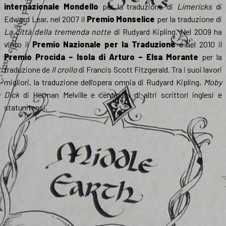
internazionale Mondello
per la traduzione di
Limericks
di
Edward Lear, nel 2007 il
Premio Monselice
per la traduzione di
La città della tremenda notte
di Rudyard Kipling. Nel 2009 ha
vinto il
Premio Nazionale per la Traduzione
e nel 2010 il
Premio Procida – Isola di Arturo – Elsa Morante
per la
traduzione de
Il crollo
di Francis Scott Fitzgerald. Tra i suoi lavori
migliori, la traduzione dell’opera omnia di Rudyard Kipling,
Moby
Dick
di Herman Melville e centinaia di altri scrittori inglesi e
statunitensi.