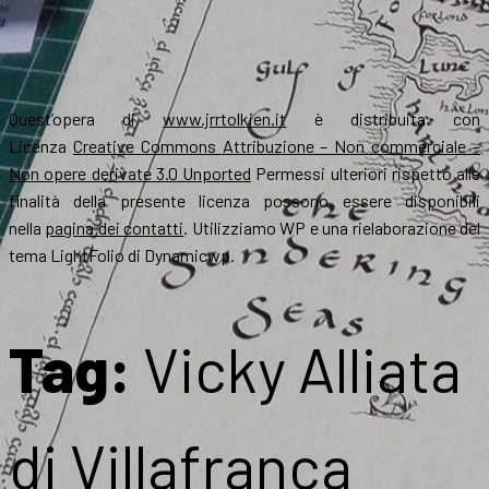
Quest’opera di
www.jrrtolkien.it
è distribuita con
Licenza
Creative Commons Attribuzione – Non commerciale –
Non opere derivate 3.0 Unported
Permessi ulteriori rispetto alle
finalità della presente licenza possono essere disponibili
nella
pagina dei contatti
. Utilizziamo WP e una rielaborazione del
tema LightFolio di Dynamicwp.
Tag:
Vicky Alliata
di Villafranca