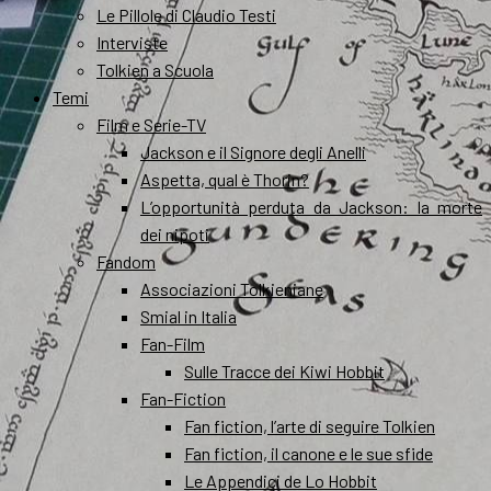
Le Pillole di Claudio Testi
Interviste
Tolkien a Scuola
Temi
Film e Serie-TV
Jackson e il Signore degli Anelli
Aspetta, qual è Thorin?
L’opportunità perduta da Jackson: la morte
dei nipoti
Fandom
Associazioni Tolkieniane
Smial in Italia
Fan-Film
Sulle Tracce dei Kiwi Hobbit
Fan-Fiction
Fan fiction, l’arte di seguire Tolkien
Fan fiction, il canone e le sue sfide
Le Appendici de Lo Hobbit