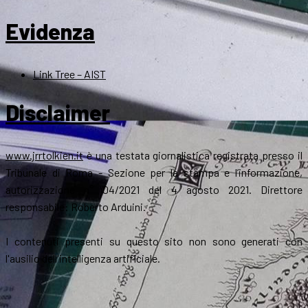
Evidenza
Link Tree – AIST
Disclaimer
www.jrrtolkien.it
è una testata giornalistica registrata presso il
Tribunale di Roma - Sezione per la stampa e l’informazione,
autorizzazione n° 04/2021 del 4 agosto 2021. Direttore
responsabile: Roberto Arduini.
I contenuti presenti su questo sito non sono generati con
l'ausilio dell'intelligenza artificiale.