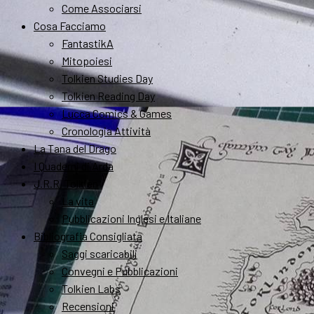
Come Associarsi
Cosa Facciamo
FantastikA
Mitopoiesi
Tolkien Studies Day
Tolkien Reading Day
Lucca Comics & Games
Cronologia Attività
La Tana del Drago
I Quaderni di Arda
J.R.R. Tolkien
La vita
Pubblicazioni Inglesi e Italiane
Bibliografia Consigliata
Saggi scaricabili
Convegni e Pubblicazioni
Tolkien Labs
Recensioni