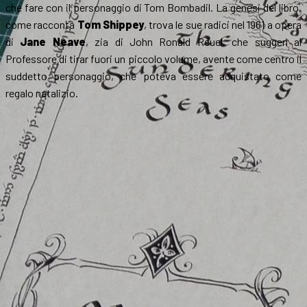
che fare con il personaggio di Tom Bombadil. La genesi del libro,
come racconta
Tom Shippey
, trova le sue radici nel 1961 a opera
di
Jane Neave
, zia di John Ronald Reuel, che suggerì al
Professore di tirar fuori un piccolo volume, avente come centro il
suddetto personaggio, che poteva essere acquistato come
regalo natalizio.