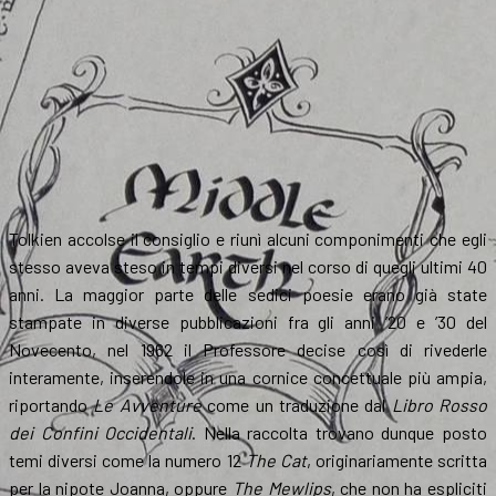
Tolkien accolse il consiglio e riunì alcuni componimenti che egli
stesso aveva steso in tempi diversi nel corso di quegli ultimi 40
anni. La maggior parte delle sedici poesie erano già state
stampate in diverse pubblicazioni fra gli anni ’20 e ’30 del
Novecento, nel 1962 il Professore decise così di rivederle
interamente, inserendole in una cornice concettuale più ampia,
riportando
Le Avventure
come un traduzione dal
Libro Rosso
dei Confini Occidentali
. Nella raccolta trovano dunque posto
temi diversi come la numero 12
The Cat
, originariamente scritta
per la nipote Joanna, oppure
The Mewlips
, che non ha espliciti