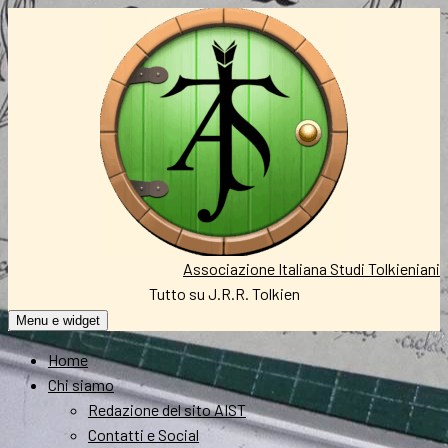
Vai
al
contenuto
Associazione Italiana Studi Tolkieniani
Tutto su J.R.R. Tolkien
Menu e widget
Home
Chi siamo
Redazione del sito AIST
Contatti e Social