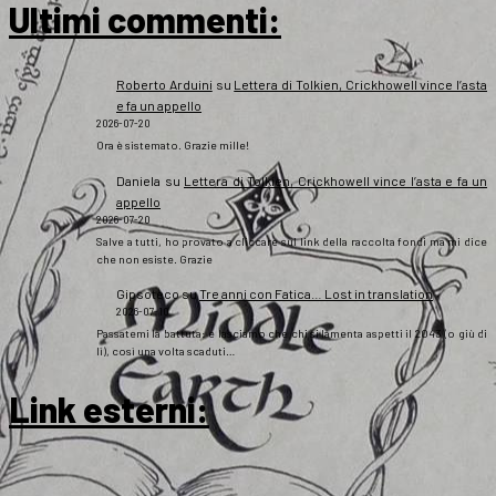
Ultimi commenti:
Roberto Arduini
su
Lettera di Tolkien, Crickhowell vince l’asta
e fa un appello
2026-07-20
Ora è sistemato. Grazie mille!
Daniela
su
Lettera di Tolkien, Crickhowell vince l’asta e fa un
appello
2026-07-20
Salve a tutti, ho provato a cliccare sul link della raccolta fondi ma mi dice
che non esiste. Grazie
Gipsoteco
su
Tre anni con Fatica… Lost in translation
2026-07-10
Passatemi la battuta: e lasciamo che chi si lamenta aspetti il 2043 (o giù di
lì), così una volta scaduti…
Link esterni
: