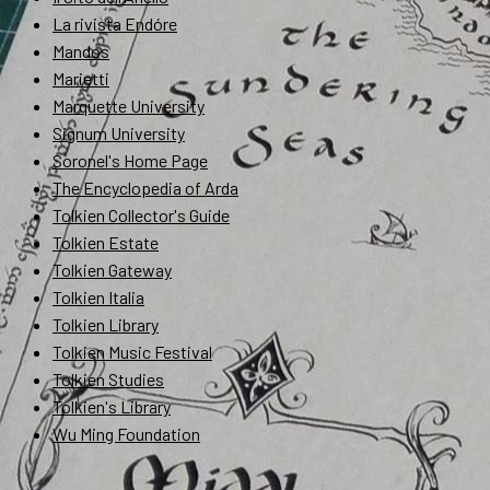
La rivista Endóre
Mandos
Marietti
Marquette University
Signum University
Soronel's Home Page
The Encyclopedia of Arda
Tolkien Collector's Guide
Tolkien Estate
Tolkien Gateway
Tolkien Italia
Tolkien Library
Tolkien Music Festival
Tolkien Studies
Tolkien's Library
Wu Ming Foundation