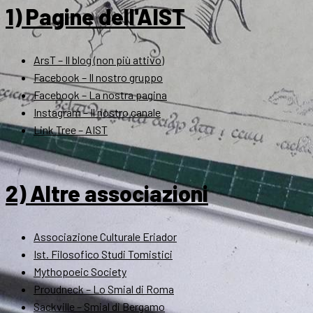
1) Pagine dell'AIST
ArsT – Il blog (non più attivo)
Facebook – Il nostro gruppo
Facebook – La nostra pagina
Instagram – Il nostro canale
Link Tree – AIST
2) Altre associazioni
Associazione Culturale Eriador
Ist. Filosofico Studi Tomistici
Mythopoeic Society
Proudneck – Lo Smial di Roma
Sackville – Smial di Bergamo