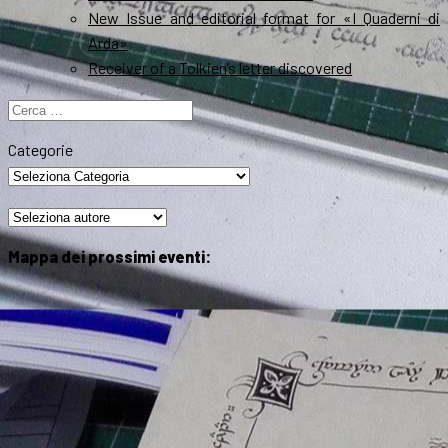
New Issue and editorial format for «I Quaderni di
Arda»
Receiver of a Tolkien’s letter discovered
Ricerca
per:
Categorie
Mappa dei prossimi eventi: