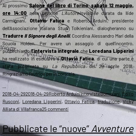
Al prossimo
Salone del libro di Torino
,
sabato 12 maggio,
ore 14:00
nella sezione
L’AutoreInvisibile
curata da Ilide
Carmignani,
Ottavio Fatica
e Roberto Arduini, presidente
dell’Associazione Italiana Studi Tolkieniani, dialogheranno su
Tradurre
Il Signore degli Anelli
. Coordina Alessandro Mari della
Scuola Holden. Per avere un assaggio di quell’incontro,
pubblichiamo
l’intervista integrale
che
Loredana Lipperini
ha realizzato in esclusiva a
Ottavio Fatica
, di cui una parte è
stata pubblicata su
La Repubblica
del 29 aprile 2018.
Ringraziamo l’autrice per la cortesia.
…
Scritto
Autore
Categorie
Tag
2018-04-29
2018-04-29
Roberto Arduini
Interviste
Bompiani
,
Edilio
il
Rusconi
,
Loredana Lipperini
,
Ottavio Fatica
,
traduzione
,
Vicky
su
Alliata di Villafranca
25 commenti
Ritradurre
Il
Pubblicate le “nuove”
Avventure
Signore