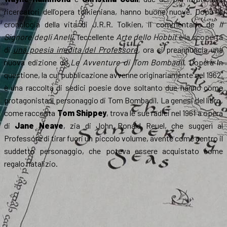
ricercatori dell’opera tolkieniana, hanno buone nuove. Dopo la
cronologia della vita di J.R.R. Tolkien, il commentario de
Il
Signore degli Anelli
, l’eccellente
Arte dello Hobbit
e la scoperta
di
una poesia inedita del Professore
,
ora si preannuncia una
nuova edizione de
Le Avventure di Tom Bombadil
. L’opera in
questione, la cui pubblicazione avvenne originariamente nel 1962,
è una raccolta di sedici poesie dove soltanto due hanno come
protagonista il personaggio di Tom Bombadil. La genesi del libro,
come racconta
Tom Shippey
, trova le sue radici nel 1961 a opera
di
Jane Neave
, zia di John Ronald Reuel, che suggerì al
Professore di tirar fuori un piccolo volume, avente come centro il
suddetto personaggio, che poteva essere acquistato come
regalo natalizio.