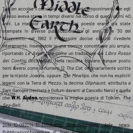
Tolkien accolse il consiglio e riunì alcuni componimenti che egli
stesso aveva steso in tempi diversi nel corso di quegli ultimi 40
anni. La maggior parte delle sedici poesie erano già state
stampate in diverse pubblicazioni fra gli anni ’20 e ’30 del
Novecento, nel 1962 il Professore decise così di rivederle
interamente, inserendole in una cornice concettuale più ampia,
riportando
Le Avventure
come un traduzione dal
Libro Rosso
dei Confini Occidentali
. Nella raccolta trovano dunque posto
temi diversi come la numero 12
The Cat
, originariamente scritta
per la nipote Joanna, oppure
The Mewlips
, che non ha espliciti
legami con la Terra di Mezzo, la decima
Oliphaunt
, attribuita a
Sam Gamgee (recitata a Gollum davanti al Cancello Nero) e quella
che
W.H. Auden
considerava la miglior poesia di Tolkien,
The
Sea-Bell
.
…
Scritto
Autore
Categorie
2014-10-09
2014-10-21
Roberto Arduini
Archivio delle news
,
il
Tag
Pubblicazioni
Avventure di Tom Bombadil
,
Bianca Pitzorno
,