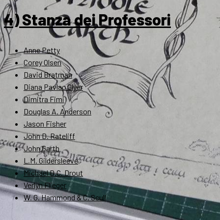
4) Stanza dei Professori
Anne Petty
Corey Olsen
David Bratman
Diana Pavlac Glyer
Dimitra Fimi
Douglas A. Anderson
Jason Fisher
John D. Rateliff
John Garth
L.M. Gildersleeve
Michael D.C. Drout
Verlyn Flieger
W. G. Hammond & C. Scull