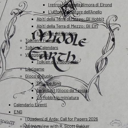
I retroscena della dimora di Elrond
L’ultimo portatore dell’Anello
Abiti della Terra di Mezzo: Gli Hobbit
Abiti della Terra di Mezzo: Gli Elfi
Il Signore del Fandom
Tolkien a Fumetti
Tolkien Calendars
Videogames
Tolkien e i videogiochi
Librigame
Gioco di Ruolo
The One Ring
Lo Hobbit (Gioco da Tavola)
Lo Hobbit in miniatura
Calendario Eventi
ENG
I Quaderni di Arda: Call for Papers 2026
An interview with R. Scott Bakker