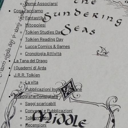
Come Associarsi
Cosa Facciamo
FantastikA
Mitopoiesi
Tolkien Studies Day
Tolkien Reading Day
Lucca Comics & Games
Cronologia Attività
La Tana del Drago
I Quaderni di Arda
J.R.R. Tolkien
La vita
Pubblicazioni Inglesi e Italiane
Bibliografia Consigliata
Saggi scaricabili
Convegni e Pubblicazioni
Tolkien Labs
Recensioni