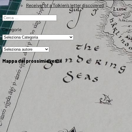
Receiver of a Tolkien’s letter discovered
Ricerca
per:
Categorie
Mappa dei prossimi eventi: