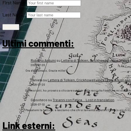
First Name:
Last Name:
Ultimi commenti:
Roberto Arduini
su
Lettera di Tolkien, Crickhowell vince l’asta e 
2026-07-20
Ora è sistemato. Grazie mille!
Daniela
su
Lettera di Tolkien, Crickhowell vince l’asta e fa un app
2026-07-20
Salve a tutti, ho provato a cliccare sul link della raccolta fondi ma mi dice c
Gipsoteco
su
Tre anni con Fatica… Lost in translation
2026-07-10
Passatemi la battuta: e lasciamo che chi si lamenta aspetti il 2043 (o giù di lì
Link esterni
: