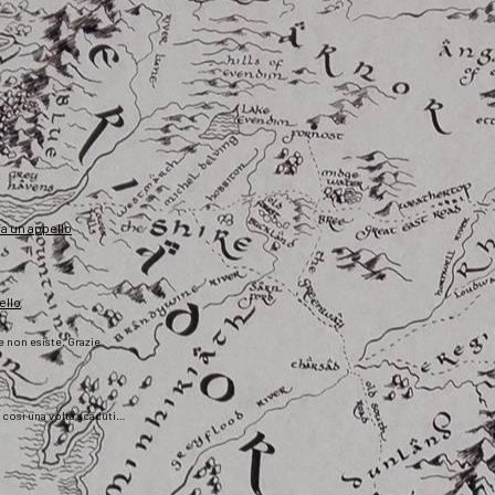
fa un appello
ello
he non esiste. Grazie
), così una volta scaduti…