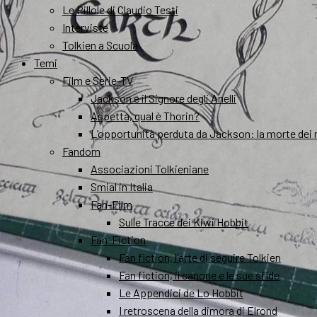
Le Pillole di Claudio Testi
Interviste
Tolkien a Scuola
Temi
Film e Serie-TV
Jackson e il Signore degli Anelli
Aspetta, qual è Thorin?
L’opportunità perduta da Jackson: la morte dei 
Fandom
Associazioni Tolkieniane
Smial in Italia
Fan-Film
Sulle Tracce dei Kiwi Hobbit
Fan-Fiction
Fan fiction, l’arte di seguire Tolkien
Fan fiction, il canone e le sue sfide
Le Appendici de Lo Hobbit
I retroscena della dimora di Elrond