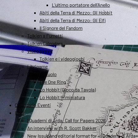
L’ultimo portatore dell’Anello
Abiti della Terra di Mezzo: Gli Hobbit
Abiti della Terra di Mezzo: Gli Elfi
Il Signore del Fandom
Tolkien a Fumetti
Tolkien Calendars
Videogames
Tolkien e i videogiochi
Librigame
Gioco di Ruolo
The One Ring
Lo Hobbit (Gioco da Tavola)
Lo Hobbit in miniatura
Calendario Eventi
ENG
I Quaderni di Arda: Call for Papers 2026
An interview with R. Scott Bakker
New Issue and editorial format for «I Quaderni di Arda