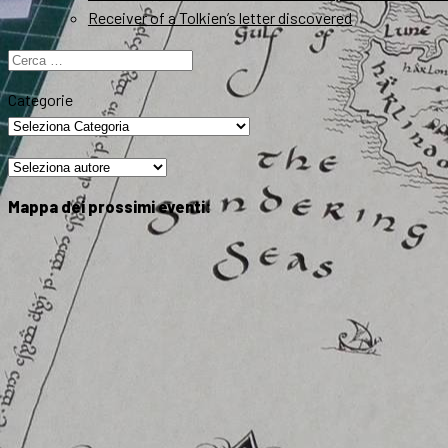
Receiver of a Tolkien’s letter discovered
Ricerca
per:
Categorie
Mappa dei prossimi eventi: