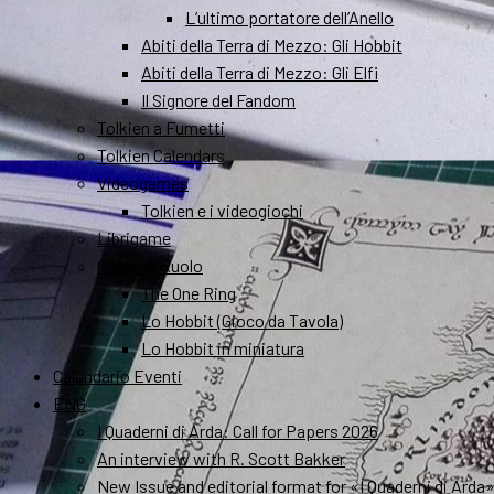
L’ultimo portatore dell’Anello
Abiti della Terra di Mezzo: Gli Hobbit
Abiti della Terra di Mezzo: Gli Elfi
Il Signore del Fandom
Tolkien a Fumetti
Tolkien Calendars
Videogames
Tolkien e i videogiochi
Librigame
Gioco di Ruolo
The One Ring
Lo Hobbit (Gioco da Tavola)
Lo Hobbit in miniatura
Calendario Eventi
ENG
I Quaderni di Arda: Call for Papers 2026
An interview with R. Scott Bakker
New Issue and editorial format for «I Quaderni di Arda