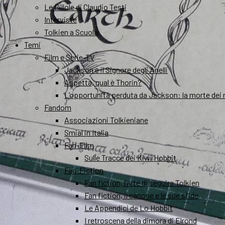
Le Pillole di Claudio Testi
Interviste
Tolkien a Scuola
Temi
Film e Serie-TV
Jackson e il Signore degli Anelli
Aspetta, qual è Thorin?
L’opportunità perduta da Jackson: la morte dei 
Fandom
Associazioni Tolkieniane
Smial in Italia
Fan-Film
Sulle Tracce dei Kiwi Hobbit
Fan-Fiction
Fan fiction, l’arte di seguire Tolkien
Fan fiction, il canone e le sue sfide
Le Appendici de Lo Hobbit
I retroscena della dimora di Elrond