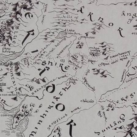
fa un appello
ello
he non esiste. Grazie
), così una volta scaduti…