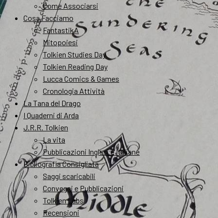
Come Associarsi
Cosa Facciamo
FantastikA
Mitopoiesi
Tolkien Studies Day
Tolkien Reading Day
Lucca Comics & Games
Cronologia Attività
La Tana del Drago
I Quaderni di Arda
J.R.R. Tolkien
La vita
Pubblicazioni Inglesi e Italiane
Bibliografia Consigliata
Saggi scaricabili
Convegni e Pubblicazioni
Tolkien Labs
Recensioni