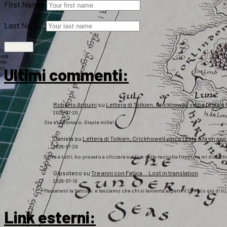
First Name:
Last Name:
Ultimi commenti:
Roberto Arduini
su
Lettera di Tolkien, Crickhowell vince l’asta e 
2026-07-20
Ora è sistemato. Grazie mille!
Daniela
su
Lettera di Tolkien, Crickhowell vince l’asta e fa un app
2026-07-20
Salve a tutti, ho provato a cliccare sul link della raccolta fondi ma mi dice c
Gipsoteco
su
Tre anni con Fatica… Lost in translation
2026-07-10
Passatemi la battuta: e lasciamo che chi si lamenta aspetti il 2043 (o giù di lì
Link esterni
: