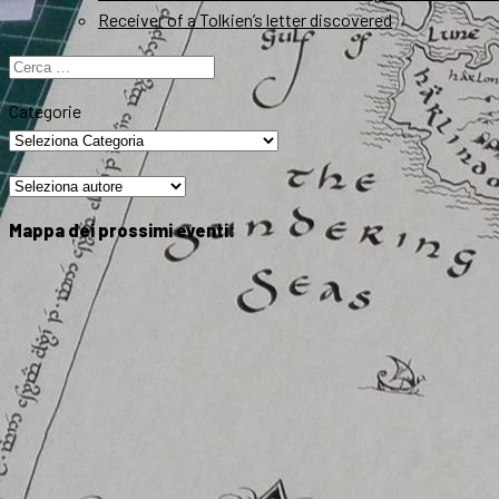
Receiver of a Tolkien’s letter discovered
Ricerca
per:
Categorie
Mappa dei prossimi eventi: