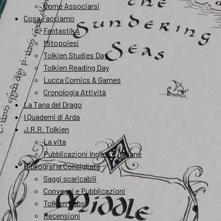
Come Associarsi
Cosa Facciamo
FantastikA
Mitopoiesi
Tolkien Studies Day
Tolkien Reading Day
Lucca Comics & Games
Cronologia Attività
La Tana del Drago
I Quaderni di Arda
J.R.R. Tolkien
La vita
Pubblicazioni Inglesi e Italiane
Bibliografia Consigliata
Saggi scaricabili
Convegni e Pubblicazioni
Tolkien Labs
Recensioni