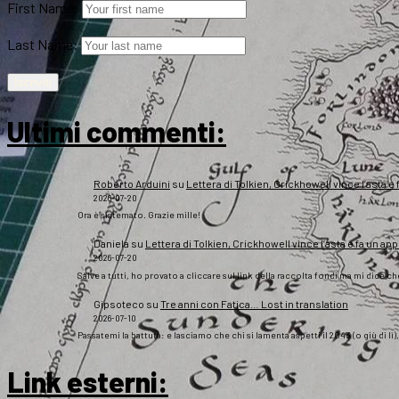
First Name:
Last Name:
Ultimi commenti:
Roberto Arduini
su
Lettera di Tolkien, Crickhowell vince l’asta e 
2026-07-20
Ora è sistemato. Grazie mille!
Daniela
su
Lettera di Tolkien, Crickhowell vince l’asta e fa un app
2026-07-20
Salve a tutti, ho provato a cliccare sul link della raccolta fondi ma mi dice c
Gipsoteco
su
Tre anni con Fatica… Lost in translation
2026-07-10
Passatemi la battuta: e lasciamo che chi si lamenta aspetti il 2043 (o giù di lì
Link esterni
: