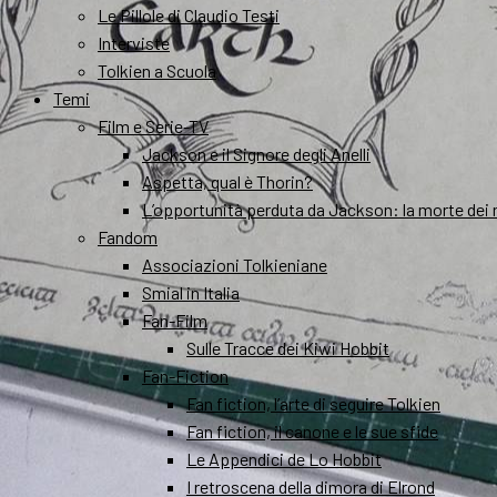
Le Pillole di Claudio Testi
Interviste
Tolkien a Scuola
Temi
Film e Serie-TV
Jackson e il Signore degli Anelli
Aspetta, qual è Thorin?
L’opportunità perduta da Jackson: la morte dei 
Fandom
Associazioni Tolkieniane
Smial in Italia
Fan-Film
Sulle Tracce dei Kiwi Hobbit
Fan-Fiction
Fan fiction, l’arte di seguire Tolkien
Fan fiction, il canone e le sue sfide
Le Appendici de Lo Hobbit
I retroscena della dimora di Elrond