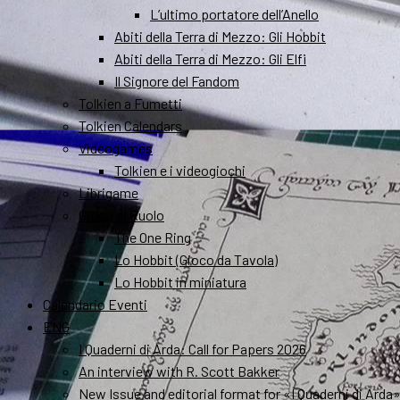
L’ultimo portatore dell’Anello
Abiti della Terra di Mezzo: Gli Hobbit
Abiti della Terra di Mezzo: Gli Elfi
Il Signore del Fandom
Tolkien a Fumetti
Tolkien Calendars
Videogames
Tolkien e i videogiochi
Librigame
Gioco di Ruolo
The One Ring
Lo Hobbit (Gioco da Tavola)
Lo Hobbit in miniatura
Calendario Eventi
ENG
I Quaderni di Arda: Call for Papers 2026
An interview with R. Scott Bakker
New Issue and editorial format for «I Quaderni di Arda