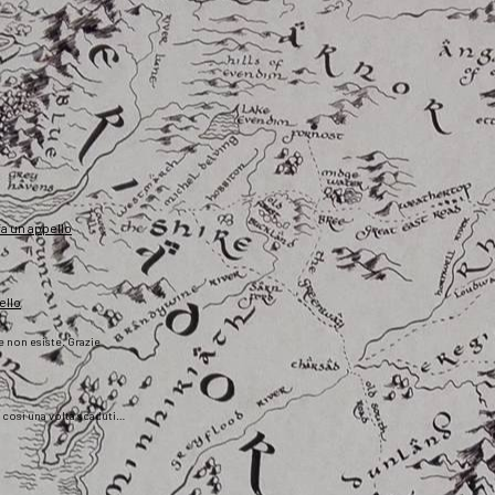
fa un appello
ello
he non esiste. Grazie
), così una volta scaduti…